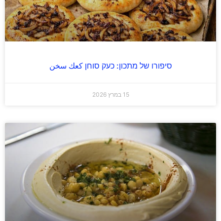
סיפורו של מתכון: כעק סוחן كعك سخن
15 במרץ 2026