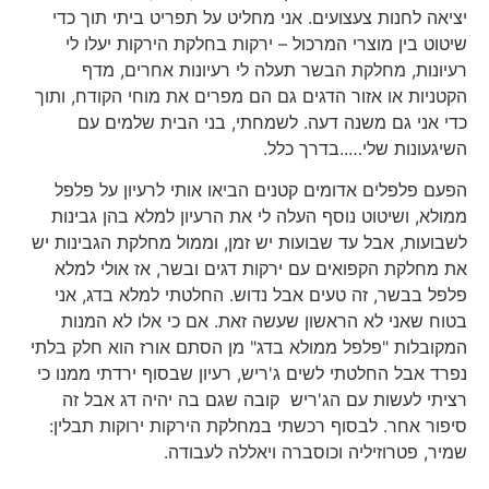
יציאה לחנות צעצועים. אני מחליט על תפריט ביתי תוך כדי
שיטוט בין מוצרי המרכול – ירקות בחלקת הירקות יעלו לי
רעיונות, מחלקת הבשר תעלה לי רעיונות אחרים, מדף
הקטניות או אזור הדגים גם הם מפרים את מוחי הקודח, ותוך
כדי אני גם משנה דעה. לשמחתי, בני הבית שלמים עם
השיגעונות שלי…..בדרך כלל.
הפעם פלפלים אדומים קטנים הביאו אותי לרעיון על פלפל
ממולא, ושיטוט נוסף העלה לי את הרעיון למלא בהן גבינות
לשבועות, אבל עד שבועות יש זמן, וממול מחלקת הגבינות יש
את מחלקת הקפואים עם ירקות דגים ובשר, אז אולי למלא
פלפל בבשר, זה טעים אבל נדוש. החלטתי למלא בדג, אני
בטוח שאני לא הראשון שעשה זאת. אם כי אלו לא המנות
המקובלות "פלפל ממולא בדג" מן הסתם אורז הוא חלק בלתי
נפרד אבל החלטתי לשים ג'ריש, רעיון שבסוף ירדתי ממנו כי
רציתי לעשות עם הג'ריש קובה שגם בה יהיה דג אבל זה
סיפור אחר. לבסוף רכשתי במחלקת הירקות ירוקות תבלין:
שמיר, פטרוזיליה וכוסברה ויאללה לעבודה.