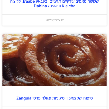
שלושה מאפים עירקיים חגיגיים: בעבאע B’aabe, קליצ’ה
Kleicha ודאהינה Dahina
12 במרץ 2026
סיפורו של מתכון: טיגוניות זנגולה פרסי Zangula