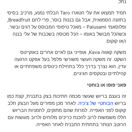
נחל.
תמיד תמצאו את עלי הטארו Taro הבלתי נמנע, מרכיב בסיסי
בתזונה הסמואית, אבל גם בננות בוסר, פרי לחם Breadfruit,
ופלוסאמי Palusami – מאכל טיפוסי המבוסס על דגים ובשר.
וכשהכל מבושל באומו – הכל מכוסה בשכבות של עלי בננה
ו/או קוקוס.
משקה קאווה Kava, אופייני גם לאיים אחרים באוקיינוס ​​
השקט. זה משקה העשוי משורשי פלפל בעל אפקט הרגעה
עדין. הוא נצרך בדרך כלל בתחילת כינוסים משפחתיים או
קהילתיים ובטקסים חגיגיים.
פאני פופו או בוחטי
זה בעצם בריוש שעשוי מכמה חתיכות בצק בתבנית, קצת כמו
בריוש
הבוחטיי של צ'כיה.
לאחר מכן מפזרים מעל הבצק חלב
קוקוס לפני האפייה. למרות שהם מתוקים, לחמניות הבריוש
הללו משמשות לרוב להכנת כריכים מלוחים ולרוב מוגשות עם
הרוטב הנותר בתחתית התבנית לאחר האפייה.