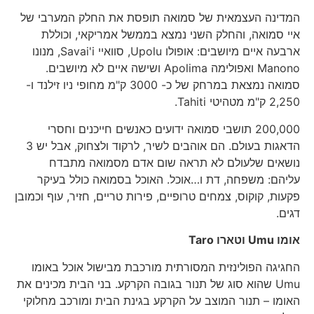
המדינה העצמאית של סמואה תופסת את החלק המערבי של
איי סמואה, והחלק השני נמצא בממשל אמריקאי, וכוללת
ארבעה איים מיושבים: אופולו Upolu, סוואיי Savai'i, מנונו
Manono ואפולימה Apolima ושישה איים לא מיושבים.
סמואה נמצאת במרחק של כ- 3000 ק"מ מחופי ניו זילנד ו-
2,250 ק"מ מטהיטי Tahiti.
200,000 תושבי סמואה ידועים כאנשים חייכנים וחסרי
הדאגות בעולם. הם אוהבים לשיר, לרקוד ולצחוק, אבל יש 3
נושאים שלעולם לא תראה שום אדם מסמואה מתבדח
עליהם: משפחה, דת ו…אוכל. האוכל בסמואה כולל בעיקר
פקעות, קוקוס, צמחים טרופיים, פירות טריים, חזיר, עוף וכמובן
דגים.
אומו
Umu
וטארו
Taro
החגיגה הפולינזית המסורתית מורכבת מבישול אוכל באומו
Umu שהוא סוג של תנור בגובה הקרקע. בני הבית מכינים את
האומו – תנור המוצב על הקרקע בגינת הבית ומורכב מחלוקי