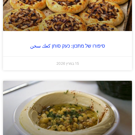
סיפורו של מתכון: כעק סוחן كعك سخن
15 במרץ 2026