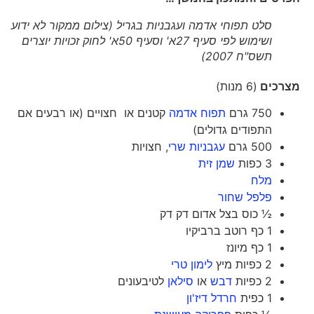
סלט תפוחי אדמה ועגבניות בגריל (צילום ממקור לא ידוע
ושימוש לפי סעיף 27א' וסעיף 50א' לחוק זכויות יוצרים
תשס"ח 2007)
מצרכים
(6 מנות)
750 גרם
תפוח אדמה
קטנים או חצויים (או רבעים אם
התפודים גדולים)
500 גרם
עגבניות שרי
, חצויות
3 כפות
שמן זית
מלח
פלפל שחור
½ כוס בצל אדום דק דק
1 כף רוטב ברביקיו
1 כף מיונז
2 כפיות מיץ
לימון טרי
2 כפיות
דבש
או
סילאן
לטיבעונים
1 כפית
חרדל דיז'ון