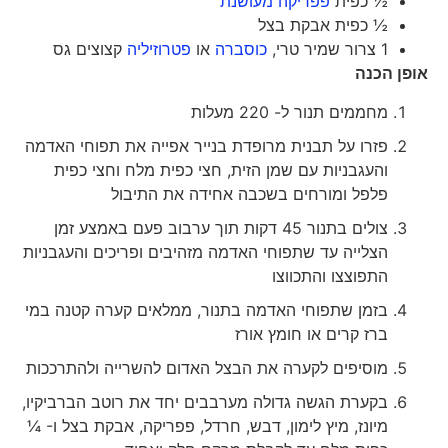
½ כפית
פפריקה מעושנת
½ כפית אבקת בצל
1 צרור שמיר טרי,
כוסברה
או
פטרוזיליה
קצוצים גס
אופן הכנה
מחממים תנור ל- 220 מעלות
פזרו על תבנית מרופדת בנייר אפייה את תפוחי האדמה
והעגבניות עם שמן הזית, חצי כפית מלח וחצי כפית
פלפל ומורחים בשכבה אחידה את התיבול
צולים בתנור 45 דקות תוך ערבוב פעם באמצע זמן
הצלייה עד שתפוחי האדמה מזהיבים ופריכים והעגבניות
התפוצצו והתכווצו
בזמן שתפוחי האדמה בתנור, ממלאים קערה קטנה במי
ברז קרים או חומץ אורז
מוסיפים לקערה את הבצל האדום להשרייה ולהתרככות
בקערת הגשה גדולה מערבבים יחד את רוטב הברביקיו,
מיונז, מיץ לימון, דבש, חרדל, פפריקה, אבקת בצל ו- ¼