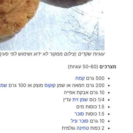
עוגיות שקדים (צילום ממקור לא ידוע ושימוש לפי סעיף 27א' וסעיף 50א' לחוק זכויות יוצרים תשס"ח 007
מצרכים
(50-60 עוגיות)
500 גרם
קמח
200 גרם חמאה או שמן
קוקוס
מוצק או 100 גרם
שמן 
10 גרם אבקת אפייה
1/4 כוס
שמן זית
עדין
1.5 כוסות מים
1.5 כוסות
סוכר
10 גרם
סוכר וניל
2 כפות
טחינה
גולמית