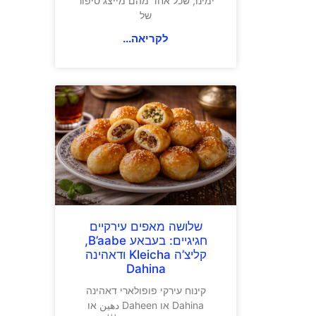
ימינו, שכל אחד מהם מייצג סיפור
של
לקריאה...
שלושה מאפים עירקיים
חגיגיים: בעבאע B’aabe,
קליצ’ה Kleicha ודאהינה
Dahina
קינוח עירקי פופולארי דאהינה
Dahina או Daheen دهين או