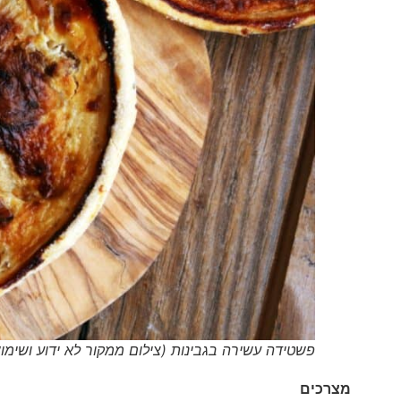
פשטידה עשירה בגבינות (צילום ממקור לא ידוע ושימוש לפי סעיף 27א' וסעיף 50א' לחוק זכויות
מצרכים