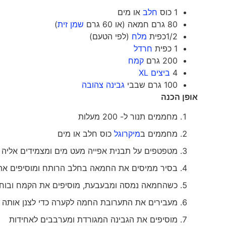
1 כוס
חלב
או מים
80 גרם חמאה (או 60 גרם
שמן זית
)
1/2כפית
מלח
(לפי הטעם)
1 כפית
חרדל
200 גרם
קמח
4
ביצים XL
100 גרם שבבי
גבינה צהובה
אופן הכנה
מחממים תנור ל- 200 מעלות
מחממים ב
מיקרוגל
כוס חלב או מים
מטפטפים על תבנית אפייה מעט מים ומצמידים אליה ני
בסיר ממיסים את החמאה בחלב הרותח ומוסיפים את
כשהחמאה נמסה ומבעבעת, מוסיפים את הקמח ובוח
מעבירים את התערובת החמה לקערה כדי לצנן אותה מ
מוסיפים את הגבינה המגורדת ומערבבים לאחידות