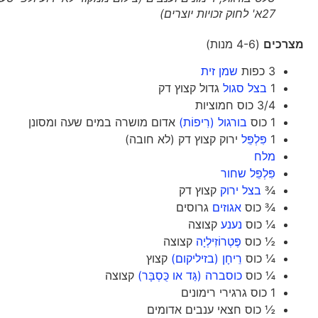
27א' לחוק זכויות יוצרים)
מצרכים
(4-6 מנות)
3 כפות
שמן זית
1
בצל סגול
גדול קצוץ דק
3/4 כוס חמוציות
1 כוס
בורגול (רִיפוֹת)
אדום מושרה במים שעה ומסונן
1
פִּלְפֵּל
ירוק קצוץ דק (לא חובה)
מלח
פִּלְפֵּל שחור
¾
בצל ירוק
קצוץ דק
¾ כוס
אגוזים
גרוסים
¼ כוס
נענע
קצוצה
½ כוס
פֶּטְרוֹזִילְיָה
קצוצה
¼ כוס
רֵיחָן (בזיליקום)
קצוץ
¼ כוס
כוסברה (גַּד או כֻּסְבָּר)
קצוצה
1 כוס גרגירי רימונים
½ כוס חצאי ענבים אדומים