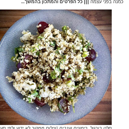
כמנה בפני עצמה
||| כל הפרטים והמתכון בהמשך…
סלט בורגול, רימונים וענבים (צילום ממקור לא ידוע ולפי סעיף