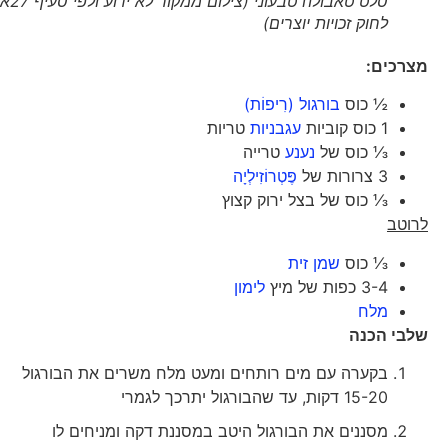
סלט טאבולה טבעוני (צילום ממקור לא ידוע ולפי סעיף 27א'
לחוק זכויות יוצרים)
מצרכים
:
½ כוס
בורגול (רִיפוֹת)
1 כוס קוביות
עגבניות
טריות
⅓ כוס של
נענע
טרייה
3 צרורות של
פֶּטְרוֹזִילְיָה
⅓ כוס של בצל ירוק קצוץ
לרוטב
⅓ כוס
שמן זית
3-4 כפות של מיץ
לימון
מלח
שלבי הכנה
בקערה עם מים רותחים ומעט מלח משרים את הבורגול
15-20 דקות, עד שהבורגול יתרכך לגמרי
מסננים את הבורגול היטב במסננת דקה ומניחים לו