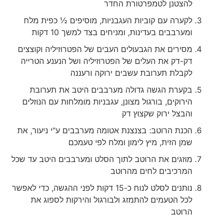
להצטנן לטמפרטורת החדר
לקערה עם קוביות העגבניות, מוסיפים ½ כפית מלח
ומערבבים בעדינות, ומניחים בצד למשך 10 דקות
מסירים את הגבעולים העבים של הפטרוזיליה וקוצצים
דק-דק את העלים של הפטרוזיליה ושל הנענע הטרייה
לקבלת תערובת עשבים ירוקה ורעננה
בקערת הגשה גדולה מערבבים היטב את תערובת
הירוקים, בורגול מצונן, עגבניות מומלחות עם הנוזלים
והבצל ירוק שקצוץ דק
הכנת הרוטב: בצנצנת אטומה מערבבים ע"י ניעור, את
שמן הזית, מיץ לימון ומלח לפי טעמכם
מוזגים את הרוטב לתוך הסלט ומערבבים היטב עד שכל
המרכיבים לחים מהרוטב
נותנים לסלט לנוח כ-15 דקות לפני ההגשה, כדי לאפשר
לכל הטעמים להתמזג ולבורגול והירקות לספוג את
הרוטב