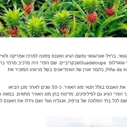
 הפארנה Rio Paraná שזורם בין פרגוואי, ברזיל ואורוגוואי ומשם הגיע האננס צפונה למרכז אמריקה ולאי
הקריביים. קולומבוס נתקל באננס ב- 4 בנובמבר 1493, באי גוואדלופ Guadeloupeשבקריביים. שם הפרי היה מרכיב מ
המקומיים. קולומבוס חזר לספרד עם פרי שהוא קרא לו Piña de Indes, כלומר אורן של האינדיאנים בשל מראהו המזכיר את
להבדיל מהעגבניות או התירס, באירופה אי אפשר היה לגדל את האננס בגלל תנאי מזג האוויר. כ-50 שנים לאחר מכן הביאו
שם לכל בתי המלוכה של צרפת, אנגליה ועוד ושם גידלו את האננס ל