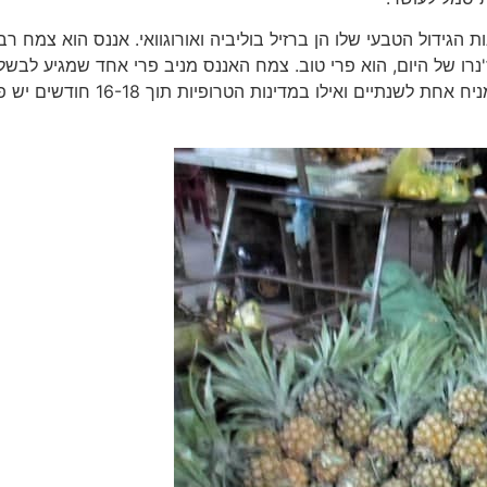
הגידול הטבעי שלו הן ברזיל בוליביה ואורוגוואי. אננס הוא צמח רב
זור ריו-דה-ז'נרו של היום, הוא פרי טוב. צמח האננס מניב פרי אחד שמגיע לבשל
תוך 18-24 חודשים בהתאם לאזור הגידול (בישראל, הפרי מניח אחת לשנתיים ואילו במדינות הטרופיות תוך 8