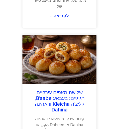
ימינו, שכל אחד מהם מייצג סיפור
של
לקריאה...
שלושה מאפים עירקיים
חגיגיים: בעבאע B’aabe,
קליצ’ה Kleicha ודאהינה
Dahina
קינוח עירקי פופולארי דאהינה
Dahina או Daheen دهين או