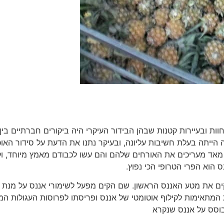
ת ובעיירות קטנות שבהן הבידור העיקרי היה ביקורים חברתיים בין
הייתה בעלת חשיבות עליונה, ובעיקר נתנו את הדעת על סידור האוכ
מאד מעריכים את האורחים שלהם והם עשו לכבודם מאמץ מיוחד, וק
ס הוא הפרי הטרופי הכי נפוץ.
הגיע ג'יימס דול James Dole להוואי והקים את מטע האננס הראשון. שם הקים מפעל לשימורי אננס על מ
מתאימות לקילוף אוטומטי של אננס ופריסתו לפרוסות העגולות המ
בוסס על אננס שנקרא