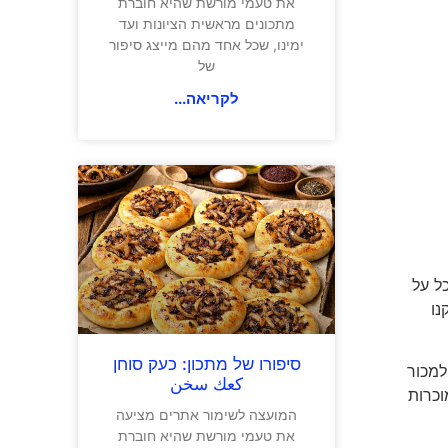
את טעמי מורשת שהיא חוברת
מתכונים מראשית הציונות ועד
ימינו, שכל אחד מהם מייצג סיפור
של
לקריאה...
ל על
נו
סיפורו של מתכון: כעק סוחן
נת למכור
كعك سخن
וכרות
המועצה לשימור אתרים מציעה
את טעמי מורשת שהיא חוברת