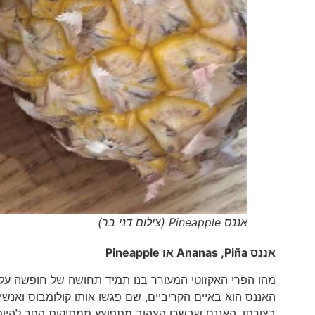
אננס Pineapple (צילום דני בר)
אננס
Piña
,
Ananas
או
Pineapple
מהו הפרי האקזוטי המעורר בנו תמיד תחושה של חופשה על 
האננס הוא באיים הקריביים, שם פגשו אותו קולומבוס ואנשי
בצורתו, האננס שבשרו הצהוב מתפוצץ ממתיקות הפך להיות