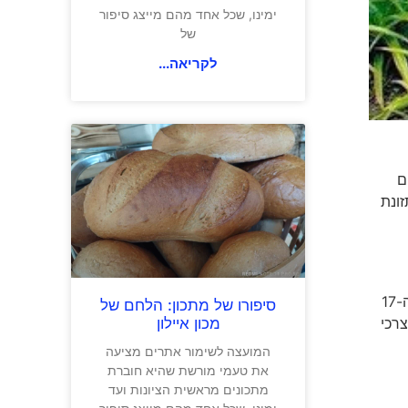
ימינו, שכל אחד מהם מייצג סיפור
של
לקריאה...
ים
רכזי בתזונת
הפורטוגלים את האננס למזרח הרחוק, תחילה להודו ובהמשך הפרי הגיע גם לפיליפינים, מדינות בהן מזג האוויר מתאים. במאה ה-17
סיפורו של מתכון: הלחם של
מכון איילון
צרכי
המועצה לשימור אתרים מציעה
את טעמי מורשת שהיא חוברת
מתכונים מראשית הציונות ועד