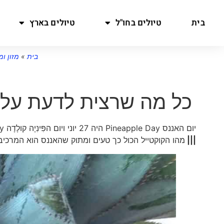
בית
טיולים בחו"ל
טיולים בארץ
בית
»
מזון ו
כל מה שרצית לדעת על א
יום האננס Pineapple Day היה 27 יוני ויום הפִּינִיָה קולָדָה Piña Colada Day יהיה ב-10 ליולי
|||
מהו הקוקטייל הכול כך טעים ומתוק שהאננס הוא המרכיב