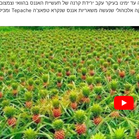
ת שלו לא החזיקה עד ימינו בעיקר עקב ירידת קרנה של תעשיית האננס בהוואי וצמצום
שטחי הגידול בהוואי. במקסיקו ידוע עוד מימי האצטקים משקה אלכוהולי שנעשה משאריות אננס שנקרא טפאצ'ה ache