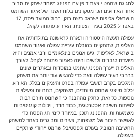
לחגיגת שחמט יוצאת דופן עם הפנינג מיוחד שיתקיים סביב
אחד האירועים הכי מסקרנים בלוח השנה של איגוד השחמט
הישראלי אליפות ישראל בשח בזק, בחול המועד פסח, 17
באפריל 2025 בעיר הצפונית. האירוע פתוחה לקהל.
עפולה תעשה היסטוריה ותארח לראשונה בתולדותיה את
האליפות, שתתקיים בהובלת עיריית עפולה ואיגוד השחמט
בישראל. לאליפות יגיעו אמנים בינלאומיים ורבי אמנים והיא
מיועדת לגברים ולנשים והינה כאמור פתוחה לקהל. לאורך
האליפות ייערך הפנינג שחמט במוסדות ובאתרים שונים
ברחבי העיר עפולה וזאת כדי להנגיש עוד יותר את משחק
המלכים בקרב תושבי עפולה בפרט והעמקים בכלל. האירוע
יכלול מייצגי שחמט מיוחדים, משחקים, תחרויות ופעילויות
נוספות. כל זאת, כחלק מההבנה כי השחמט תורם רבות
לפיתוח חשיבה אסטרטגית, כבוד הדדי, ויכולות קוגניטיביות
משמעותיות. ההפנינג תוכנן במיוחד לימי חג הפסח כדי
לאפשר חיבור של משפחות, צעירים ומבוגרים כאחד למשחק
החשיבה המוביל בעולם ולפסטיבל שחמט ייחודי שיתקיים
בעפולה.