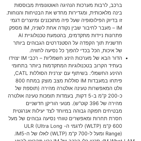
ברכב, לרבות מערכות הנהיגה האוטונומית מבוססות
בינה מלאכותית, ומגדירות מחדש את הבטיחות והנוחות.
זו בדיוק הפילוסופיה שעל פיה מתוכננים ומיוצרים דגמי
IM – מעבר לחיבור שבין נקודה אחת לשניה, IM מספק
פתרונות ניידות מתקדמים, בהטמעת טכנולוגיית AI
חדשנית תוך הקפדה על הסטנדרטים הגבוהים ביותר
של איכות, הכל בכדי להפוך כל נסיעה לחוויה.
הדור הבא של מערכות הינע חשמליות – רכבי IM יצוידו
בעתיד הקרוב בטכנולוגיות המתקדמות ביותר בתחומי
ההינע החשמלי. בשיתוף עם יצרנית הסוללות CATL,
פיתחו במעבדות IM סוללות מצב מוצק במתח 800
וולט המאפשרות טעינה אולטרה מהירה (תוספת של
כ-200 ק"מ ב-5 דקות, בעמדות תומכות טעינה אולטרה
מהירה של 396 קוט"ש). מנועי הוריקן חדשניים
מבטיחים תפוקה גבוהה במיוחד לצד יעילות אנרגטית
חסרת תחרות ומאפשרים טווחי נסיעה גבוהים של מעל
600 ק"מ (WLTP) לדגמי ה- ULR (Ultra Long
Range) ומעל ל-700 ק"מ (WLTP) לאלו של ה-IM5.
IM What I AM: תכנון כלי הרכב של IM נבע מהרצון לבצע