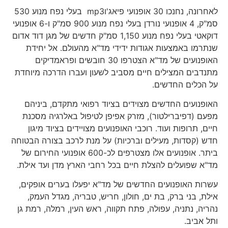
לאחרונה, נחנכו 30 אופנועי פיאג'וmp3 בעלי נפח מנוע 530
סמ"ק, 4 אופנועי נורדן בעלי נפח מנוע 900 סמ"ק ו-6 אופנועי
דוקאטי בעלי נפח מנוע 1,150 סמ"ק חדשים של מגן דוד אדום
שנתרמו באמצעות אגודות ידידי מד"א מהעולם. אל יחידת
האופנועים של מד"א הצטרפו 30 חובשים ופראמדיקים
מתנדבים המצילים חיים מסביב לשעון ועברו הדרכה מיוחדת
על הכלים החדשים.
האופנועים החדשים מצוידים בציוד רפואי מתקדם, ביניהם
מפעם (דפיברילטור), מזרק אפיפן לטיפול באלרגיה מסכנת
חיים, תרופות ועוד. רוכבי האופנועים מצויידים בציוד מיגון
חדש (קסדות, מעילים וברכיות) על מנת לרכב בצורה הבטוחה
ביתר. אופנועים אלו מצטרפים לכ-600 אופנועי החירום של
מד"א שפועלים להצלת חיים בכל רחבי הארץ מדן ועד אילת.
עשרות האופנועים החדשים של מד"א יפעלו בערים אופקים,
אילת, בני ברק, בת ים, חולון, חריש, טבריה, מגדל העמק,
נהריה, נתניה, עפולה, פתח תקווה, ראש העין, רמלה, רמת גן
ותל אביב.