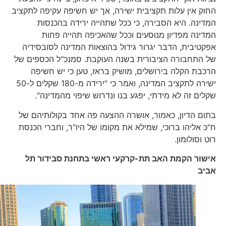
החוק אין עלות תקציבית ישירה, אך יש חשיפה עקיפה לתקציב
המדינה. היא הסבירה, כי ככל שתהייה ירידה בהכנסות
המדינה מפדיון מנוסעים וככל שהאכיפה תהייה פחות
אפקטיבית, הדבר יגרור גידול בהוצאות המדינה לסובסידיה
של התחבורה הציבורית בשנה העוקבת. סמנכ"ל הכספים של
הרכבת הקלה בירושלים, מושיק בראז, טען כי יש חשיפה
ישירה לתקציב המדינה, ואמר כי "ירידה מ-180 שקלים ל-50
שקלים זה לא מידתי, יפגע בנו ונדרוש שיפוי מהמדינה".
בתום הדיון, כאמור, אושרה ההצעה פה אחד בקולותיהם של
ח"כ אליהו ברוכי, שמילא את מקומו של היו"ר, וחברי הכנסת
רוט וסולומון.
אישור הקמת האב תת-קרקעי ראשי בתחנת סבידור תל
אביב