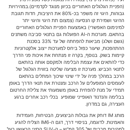
(הפניית הגלגלים האחוריים בכיוון מנוגד לקדמיים).במהירויות
גבוהות, היגוי זה משפר בכ-80% את היציבות, חדות תגובת
ההיגוי ושמירת קו הנסיעה (צמצום תת היגוי והיגוי יתר
למינימום האפשרי) באמצעות הפניית הגלגלים האחוריים
בהתאם. מערכות ה-AI הפועלות גם בתנאי סביבה משתנים
(גשם ושלג) מביאות להפחתה של עד 33% בסכנת
ההתהפכות, שיעור כפול ביחס למערכות ייצוב אלקטרוניות
קיימות בשוק. בנוסף, בקרה זו מנתחת את איכות פני הדרך
כדי להתאים את עצמת הבלימה ולמקסם אותה בהתאם
לתנאי הכביש. מערכת זו מציעה שליטה בזווית הגלגול של
הרכב במהלך פניה על ידי שינוי שיכוך המתלים בהתאם
לעומסים המופעלים על הרכב ומנטרת את תנאי הדרך באופן
תמידי על מנת להפחית באופן משמעותי את צלילת החרטום
בבלימה והנדנוד האופייני שמופיע בכלי רכב אחרים ברגע
העצירה, גם במדרון.
מותג IM דוחק את גבולות הביצועים, הבטיחות, העמידות
והאמינות. לדוגמה, בניסויי דרך, דגם ה-IM6 הצליח להגיע
למהירות מרבית של 305 קמ"ש – ה-SUV הסיני הראשון בעל