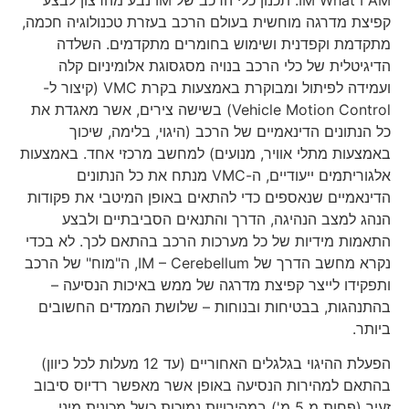
קפיצת מדרגה מוחשית בעולם הרכב בעזרת טכנולוגיה חכמה,
מתקדמת וקפדנית ושימוש בחומרים מתקדמים. השלדה
הדיגיטלית של כלי הרכב בנויה מסגסוגת אלומיניום קלה
ועמידה לפיתול ומבוקרת באמצעות בקרת VMC (קיצור ל-
Vehicle Motion Control) בשישה צירים, אשר מאגדת את
כל הנתונים הדינאמיים של הרכב (היגוי, בלימה, שיכוך
באמצעות מתלי אוויר, מנועים) למחשב מרכזי אחד. באמצעות
אלגוריתמים ייעודיים, ה-VMC מנתח את כל הנתונים
הדינאמיים שנאספים כדי להתאים באופן המיטבי את פקודות
הנהג למצב הנהיגה, הדרך והתנאים הסביבתיים ולבצע
התאמות מידיות של כל מערכות הרכב בהתאם לכך. לא בכדי
נקרא מחשב הדרך של IM – Cerebellum, ה"מוח" של הרכב
ותפקידו לייצר קפיצת מדרגה של ממש באיכות הנסיעה –
בהתנהגות, בבטיחות ובנוחות – שלושת הממדים החשובים
ביותר.
הפעלת ההיגוי בגלגלים האחוריים (עד 12 מעלות לכל כיוון)
בהתאם למהירות הנסיעה באופן אשר מאפשר רדיוס סיבוב
זעיר (פחות מ 5 מ') במהירויות נמוכות כשל מכונית מיני