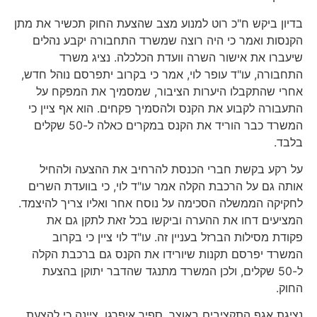
בדיון ביקש ח"כ רוט למנוע מצב שהצעת החוק תכשיר את מתן
הקנסות ואמר כי היה רוצה שמשרד התחבורה יקבע נהלים
שיעברו את אישור השרה וועדת הכלכלה. נציג משרד
התחבורה, עו"ד עופר לוי, אמר כי בקרוב יתפרסם נוהל חדש,
אחרי שהתקבלו היערות הציבור, שמסמיך את המפקח על
התעבורה לקבוע את הקנס ולהסמיך פקחים. הוא אף ציין כי
המשרד כבר הוריד את הקנס במקרים כאלה ל-50 שקלים
בלבד.
על רקע בקשת חברי הכנסת להרחיב את ההצעה ולהחיל
אותה גם על הרכבת הקלה אמר עו"ד לוי, כי בוועדת השרים
לחקיקה הממשלה הסכימה על נוסח אחר ואליו צריך להיצמד.
המציעים דחו את ההערה וביקשו בכל זאת לתקן גם את
פקודת מסילות הברזל בעניין זה. עו"ד לוי ציין כי בקרוב
המשרד יפרסם תקנות שיורידו את הקנס גם ברכבת הקלה
ל-50 שקלים, ולכן המשרד מתנגד שהדבר יתוקן בהצעת
החוק.
נציגת אגף התקציבים באוצר, ספיר איפרגן, ציינה כי להצעת