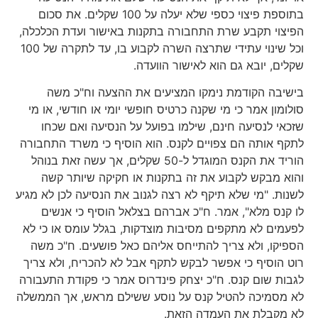
בתוספת פיצוי כספי שלא יעלה על 100 שקלים. את סכום
הפיצוי תקבע שרת התחבורה בתקנות באישור ועדת הכלכלה,
וכל שינוי עתידי שתרצה השרה לקבוע בו, עד לתקרה של 100
שקלים, יובא גם הוא לאישור הוועדה.
בישיבה הקודמת נימקו המציעים את ההצעה וח"כ משה
סולומון אמר כי מי שקנה כרטיס חופשי יומי או חודשי, או מי
שזכאי לנסיעה חינם, שילמו בפועל על הנסיעה ואם שכחו
לתקף אותה הם צפויים לקנס. הוא הוסיף כי משרד התחבורה
הוריד את הקנס המוגדל ל-50 שקלים, אך עשה זאת בנוהל
והוא מבקש לקבוע את זה בתקנות או חקיקה שיותר קשה
לשנות. "מי שלא תיקף לא רצה לגנוב את הנסיעה לכן לא מגיע
לו קנס מלא", אמר. ח"כ אברהם בצלאל הוסיף כי אנשים
לפעמים לא מתקפים מסיבות מוצדקות, בגלל עומס או כי לא
הספיקו, ולא צריך להתייחס אליהם כאל פושעים. ח"כ משה
רוט הוסיף כי אפשר לבקש לתקף אבל לא להכריח, ולא צריך
לגבות שום קנס. ח"כ יצחק פינדרוס אמר כי פקודת התעבורה
לא מסמיכה להטיל קנס על נוסע ששילם מראש, אך הממשלה
לא מקבלת את העמדה הזאת.