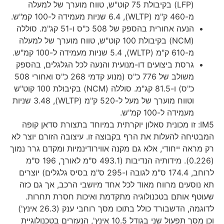
(LFP) בקיבולת 75 קוט"ש, טווח מוערך של למעלה
מ-460 ק"מ (WLTP), 6.4 שניות מעמידה ל-100 קמ"ש.
הנעה אחורית בהספק של 508 כ"ס ו-51 קג"מ. סוללה
(NCM) בקיבולת 100 קוט"ש, טווח מוערך של למעלה
מ-610 ק"מ (WLTP), 5.4 שניות מעמידה ל-100 קמ"ש.
גרסת ביצועים דו-מנועית והנעה לכל הגלגלים, בהספק
משולב של 776 כ"ס (מנוע קדמי 268 כ"ס ואחורי 508
כ"ס) ו-81.5 קג"מ. סוללה (NCM) בקיבולת 100 קוט"ש
וטווח מוערך של מעל ל-520 ק"מ (WLTP), 3.48 שניות
מעמידה ל-100 קמ"ש.
IM5: זו מכונית סאלון יוקרתית במיוחד בתצורת סדאן קופה
המבטיחה להעלות את הרף בקבוצה זו. עיצובה הזורם יוצר לא
רק מראה ייחודי, אלא גם מקנה אווירודינמיות ומקדם גרר נמוך
(0.226). מידותיה הנדיבות (493.1 ס"מ לאורך, 196 ס"מ
לרוחב, 174.4 ס"מ לגובה ו-295 ס"מ בסיס גלגלים) יוצרים
תא נוסעים מרווח מאוד לכל אחד מיושבי הרכב, אך גם כזה
שעוטף אותם בטכנולוגיה מתקדמת ואיכות חסרת תחרות.
לדוגמה, הדשבורד כולל בתוכו מסך רוחבי ענק (26.3 אינץ')
וכן מסך תפעול שני בגודל 10.5 אינץ', הנעזרים בטכנולוגיית