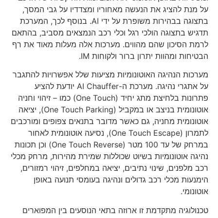
על מנת להציג את הנעשה מאחוריו ומצדדיו על גבי המסך,
בתצוגה בבהירות משופרת על ידי AI. בנוסף לכך, המערכת
תדגיש בתצוגה הולכי רגל וכלי רכב הנמצאים מסביב, בהתאם
לרמת הסיכון שהם מהווים. מערכות אלה מעלות מאוד את רף
הבטיחות ומהוות יתרון ברור ולקוחות IM.
מערכות הנהיגה האוטונומיות מציעות שלל אפשרויות להתגבר
על אתגרי נהיגה. מערכת ה-AI Chauffer יודעת להציע
פתרונות בלחיצת מתג יחיד (One Touch) כמו – זיהוי וחניה
אוטונומית בניצב או במקביל (One Touch Parking), יציאה
אוטונומית מחניה, גם כאשר מדובר בתנאים צפופים ומורכבים
לתמרון (One Touch Escape), נסיעה אוטונומית לאחור
במרחק של עד 100 מטר (One Touch Reverse) וכן תכונות
נהיגה אוטונומיות בשיוט שכוללות שמירת מהירות, מרחק מכלי
רכב מלפנים, שינוי נתיבים, יציאה במחלפים, זיהוי רמזורים,
הימנעות מכלי רכב גדולים ונהיגה בעומסי תנועה באופן
אוטונומי.
טכנולוגיה מתקדמת זו ארוזה בתאי הנוסעים בין המפוארים