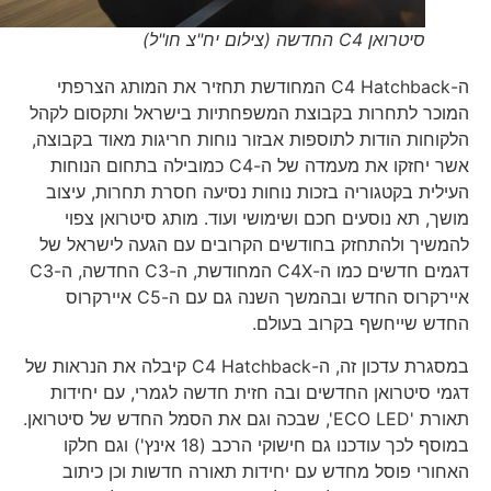
סיטרואן C4 החדשה (צילום יח"צ חו"ל)
ה-C4 Hatchback המחודשת תחזיר את המותג הצרפתי
המוכר לתחרות בקבוצת המשפחתיות בישראל ותקסום לקהל
הלקוחות הודות לתוספות אבזור נוחות חריגות מאוד בקבוצה,
אשר יחזקו את מעמדה של ה-C4 כמובילה בתחום הנוחות
העילית בקטגוריה בזכות נוחות נסיעה חסרת תחרות, עיצוב
מושך, תא נוסעים חכם ושימושי ועוד. מותג סיטרואן צפוי
להמשיך ולהתחזק בחודשים הקרובים עם הגעה לישראל של
דגמים חדשים כמו ה-C4X המחודשת, ה-C3 החדשה, ה-C3
איירקרוס החדש ובהמשך השנה גם עם ה-C5 איירקרוס
החדש שייחשף בקרוב בעולם.
במסגרת עדכון זה, ה-C4 Hatchback קיבלה את הנראות של
דגמי סיטרואן החדשים ובה חזית חדשה לגמרי, עם יחידות
תאורת 'ECO LED', שבכה וגם את הסמל החדש של סיטרואן.
במוסף לכך עודכנו גם חישוקי הרכב (18 אינץ') וגם חלקו
האחורי פוסל מחדש עם יחידות תאורה חדשות וכן כיתוב