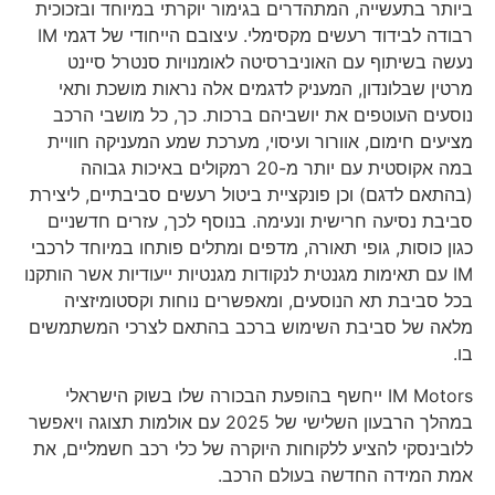
ביותר בתעשייה, המתהדרים בגימור יוקרתי במיוחד ובזכוכית
רבודה לבידוד רעשים מקסימלי. עיצובם הייחודי של דגמי IM
נעשה בשיתוף עם האוניברסיטה לאומנויות סנטרל סיינט
מרטין שבלונדון, המעניק לדגמים אלה נראות מושכת ותאי
נוסעים העוטפים את יושביהם ברכות. כך, כל מושבי הרכב
מציעים חימום, אוורור ועיסוי, מערכת שמע המעניקה חוויית
במה אקוסטית עם יותר מ-20 רמקולים באיכות גבוהה
(בהתאם לדגם) וכן פונקציית ביטול רעשים סביבתיים, ליצירת
סביבת נסיעה חרישית ונעימה. בנוסף לכך, עזרים חדשניים
כגון כוסות, גופי תאורה, מדפים ומתלים פותחו במיוחד לרכבי
IM עם תאימות מגנטית לנקודות מגנטיות ייעודיות אשר הותקנו
בכל סביבת תא הנוסעים, ומאפשרים נוחות וקסטומיזציה
מלאה של סביבת השימוש ברכב בהתאם לצרכי המשתמשים
בו.
IM Motors ייחשף בהופעת הבכורה שלו בשוק הישראלי
במהלך הרבעון השלישי של 2025 עם אולמות תצוגה ויאפשר
ללובינסקי להציע ללקוחות היוקרה של כלי רכב חשמליים, את
אמת המידה החדשה בעולם הרכב.