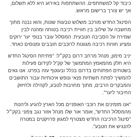
כיבוד קל למשתתפים. ההשתתפות באירוע היא ללא תשלום,
אך יש צורך ברישום מראש.
הסינגל החדש מורכב משלוש טבעות שונות, והוא נבנה מתוך
מחשבה על שילוב בין חוויית רכיבה בטוחה ומהנה לבין
שמירה על הסביבה הטבעית. המסלול עובר בנופי יער ירוקים
ומציע חוויות רכיבה מגוונות לרוכבים חובבים ומנוסים כאחד.
יניב מימון, מנהל מרחב דרום בקק״ל: "פתיחת הסינגל החדש
היא חלק מהמאמץ המתמשך של קק”ל לקידום פעילות
בשטחים הפתוחים בדרום בכלל ובעוטף עזה בפרט. אנו גאים
להמשיך לפתח תשתיות פנאי ונופש איכותיות עבור התושבים
והמבקרים הרבים, מתוך מחויבות לטבע, לקהילה ולחיזוק
החיבור ליער".
"אנו מזמינים את רוכבי האופניים מכל הארץ להגיע וליהנות
מהמסלול החדש", אומר אור שלו מנהל אזור נגב צפוני בקק״ל
"סינגל הרכיבה החדש מצטרף למגוון פרויקטים במטרה
להנגיש את הטבע".