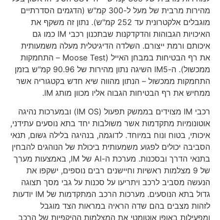
מהירות מרבית של מעל ל-300 קמ"ש (הדגמים הסדרתיים
מוגבלים אלקטרונית עד 252 קמ"ש). נתון זה משקף את
האיכויות הגבוהות והדקדקנות שבתכנון רכבי IM כמו גם
איכותם ורמת ייצורם. השלדה הדיגיטלית מעלה משמעותית
את רף הבטיחות במבחן האייל (Moose Test – התחמקות
ממכשול). ה-IM5 השיגה נתון מהירות של 90.96 קמ"ש בזמן
התחמקות ממכשול – הנתון מהווה שיא חדש בקטגוריה אשר
ממחיש את רף הבטיחות הגבוה אליו מכוון מותג IM.
רכבי IM מצוידים בממשק תפעול (IM OS) ובמערכות נהיגה
אוטונומיות מתקדמות אשר משולבות יחד בתא נוסעים עתידני,
איכותי, בטוח ונוח במיוחד. לדוגמה, בנהיגה בלילה גשום, תנאי
הסביבה יכולים לפגוע משמעותית ביכולת של הנוהגים להבחין
בתנאי הדרך ובסכנות. מערכת ה-AI של IM, באמצעות מערך
של 9 מצלמות ראשיות וחיישנים רבים נוספים, ישקפו את
הנעשה מסביב לרכב ויתריעו על סכנות על גבי מסך תצוגה
גדול בתא הנוסעים. מערכות הרכב המתקדמות של IM יודעות
לזהות מצבים בהם שדה הראיה במראות הצד מוגבל
ומפעילות באופן אוטומטי את המצלמות ההיקפיות של הרכב