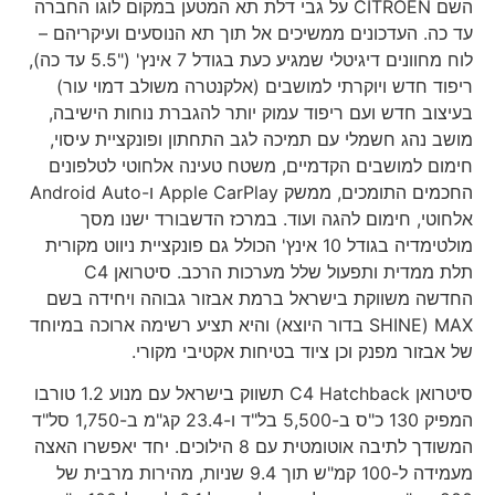
השם CITROEN על גבי דלת תא המטען במקום לוגו החברה
עד כה. העדכונים ממשיכים אל תוך תא הנוסעים ועיקריהם –
לוח מחוונים דיגיטלי שמגיע כעת בגודל 7 אינץ' ("5.5 עד כה),
ריפוד חדש ויוקרתי למושבים (אלקנטרה משולב דמוי עור)
בעיצוב חדש ועם ריפוד עמוק יותר להגברת נוחות הישיבה,
מושב נהג חשמלי עם תמיכה לגב התחתון ופונקציית עיסוי,
חימום למושבים הקדמיים, משטח טעינה אלחוטי לטלפונים
החכמים התומכים, ממשק Apple CarPlay ו-Android Auto
אלחוטי, חימום להגה ועוד. במרכז הדשבורד ישנו מסך
מולטימדיה בגודל 10 אינץ' הכולל גם פונקציית ניווט מקורית
תלת ממדית ותפעול שלל מערכות הרכב. סיטרואן C4
החדשה משווקת בישראל ברמת אבזור גבוהה ויחידה בשם
MAX (SHINE בדור היוצא) והיא תציע רשימה ארוכה במיוחד
של אבזור מפנק וכן ציוד בטיחות אקטיבי מקורי.
סיטרואן C4 Hatchback תשווק בישראל עם מנוע 1.2 טורבו
המפיק 130 כ"ס ב-5,500 בל"ד ו-23.4 קג"מ ב-1,750 סל"ד
המשודך לתיבה אוטומטית עם 8 הילוכים. יחד יאפשרו האצה
מעמידה ל-100 קמ"ש תוך 9.4 שניות, מהירות מרבית של