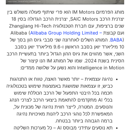
מותג הפרמיום IM Motors הוא פרי שיתוף פעולה משולש בין
יצרנית הרכב SAIC Motors, יצרנית הרכב הגדולה בסין 18
שנים ברציפות, עם חברת הטכנולוגיה Zhangjiang Hi-Tech
ועם קבוצת Alibaba (
Alibaba Group Holding Limited –
BABA
). המותג השלים לאחרונה שני סבבי גיוס הון בסך של
10 מיליארד יואן בסבב הראשון ו-9.6 מיליארד יואן בסבב
השני, אשר מהווים את גיוס ההון הגדול ביותר בתעשיית הרכב
הסינית בשנת 2024. שמו של המותג IM הנו קיצור של
Intelligence in Motion והוא נשען על שלושה ממדים:
נהיגה עצמאית – יותר מאשר האצה, טווח או התנהגות
כביש, זו עצמאות שמושגת באמצעות שימוש בטכנולוגיה
חכמה בכל היבטי התפעול של הרכב הכוללת שימוש
בכלי AI מתקדמים להתאמת ביצועי הרכב לצרכי הנהג
והנוסעים. המטרה, לייצר חווית נהיגה של מכונית על,
המאפשרת לכל נוהגי הרכב ליהנות מאיכויות נהיגה
ברמה הגבוהה ביותר בבטחה.
תא נוסעים עתידני מבוסס AI – כל מערכות השליטה