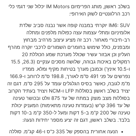
בשלב ראשון, מותג הפרימיום IM Motors יכלול שני דגמי כלי
רכב הרלוונטיים לשוק האירופי:
IM6: SUV יוקרתי במבנה קופה אשר נבנה סביב שלדת
אלומיניום ומתלי עצמות עצה כפולות מלפנים ומתלה
רב-חיבורי מאחור. רכב זה מציע עיצוב מרהיב מבחוץ
ומבפנים, כולל שימוש בחומרים השמורים לרכבי יוקרה מהרף
העליון וכן אבזור עשיר שכולל מערכת שמע הכוללת 20
רמקולים באיכות גבוהה, שלושה מסכים ענקיים (26.3, 15.5
ו-10.5 אינץ') וכמובן מערך בטיחות מקיף ומלא. ממדיו
נפרשים על פני 491 ס"מ לאורך, 198.8 ס"מ לרוחב ו-166.9
מ"מ לגובה, כאשר בסיס הגלגלים עומד על 295 ס"מ. דגם זה
יצויד בשלב ראשון בסוללות LFP ו-NCM ויצויד בעתיד הקרוב
בסוללות מצב מוצק במתח של עד 875 וולט ובכושר טעינה
של עד 396 קו"ש (בעמדות טעינה מתאימות) המעניק יכולת
טעינה של 200 ק"מ ב-5 דקות ומעל ל-350 ק"מ ב-10 דקות
בלבד. בשלב ראשון, דגם זה יציע מספר יחידות הנעה:
הנעה אחורית בהספק של 335 כ"ס ו-46 קג"מ. סוללה