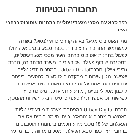
תחבורה ובטיחות
כפר סבא עם מסכי מגע דיגיטליים בתחנות אוטובוס ברחבי
העיר
מתי האוטובוס מגיע? באיזה קו הכי כדאי לנסוע? בשורה
למשתמשי התחבורה הציבורית בכפר סבא. בימים אלה יחלו
לפעול בתחנות אוטובוס ברחבי העיר מסכי מגע דיגיטליים,
במסגרת שיתוף פעולה של העירייה, משרד התחבורה, חברת
נתיבי איילון וחברתUrban Digital . המסכים הדיגיטליים
יאפשרו מגוון שירותים מתקדמים לנוסעות ולנוסעים, ביניהם
עדכונים בזמן אמת על זמני הגעת האוטובוסים, אפשרויות
לתכנון מסלולי נסיעה, מידע עירוני עדכני, מערכת כריזה
לנגישות, וכן אפשרות להטענת כרטיסי רב-קו ישירות מהמסך.
חברת Urban Digital המפתחת מערכות מידע דיגיטליות
באמצעות מסכים אינטראקטיביים, סיימה בימים אלו את
הפעלתם של 18 מסכי מידע חכמים בתחנות האוטובוסים
ברחבי העיר כפר סבא. הפעלת המסכים מהווה נדבך מרכזי