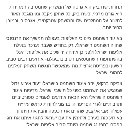
תחרות שח בזק היא גרסה של המשחק שחמט בה המהירות
היא גורם מרכזי. בשח בזק, כל שחקן מקבל זמן מוגבל מאוד
לחשוב על המהלכים שלו והמשחק אטרקטיבי, אגרסיבי וכמובן
מהיר יותר.
באיגוד השחמט ציינו כי האליפות בעפולה תמשיך את הרנסנס
שחווה השחמט הישראלי. רק בחודש שעבר נערכה באילת
אליפות ישראל ולפני כן אירחה ירושלים את אליפות 'העל'
בהשתתפות השחמטאים הטובים בעולם- אירועים רבים סביב
השעון ובפריסה ארצית מה שמאפשר הנגשת משחק המלכים
להמוני ישראל.
צביקה ברקאי, יו"ר איגוד השחמט בישראל: "עוד אירוע גדול
שמנגיש את השחמט בפני כל תושבי ישראל. מדיניות איגוד
השחמט הישראלי היא הבאת אירועים לאומיים ספורטיביים
ותרבותיים לערי הפריפריה. ברצוני להודות לראש עיריית
עפולה, אבי אלקבץ, שהרים את הכפפה והבין את היתרון
באירוע כזה בעירם ולהזמין את עם ישראל לחגוג איתנו את חג
הפסח בהפנינג שחמט מיוחד סביב אליפות ישראל".