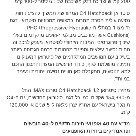
200 קמ"ש וצריכת דלק משולבת של 6.1 ליטר ל-100 ק"מ.
סיטרואן C4 Hatchback המחודשת תמשיך להציע נוחות
נסיעה עילית חסרת תחרות, כמצופה ממכוניות סיטרואן. דגם
זה מצויד במתלי ה-PHC (Progressive Hydraulic
Cushions) אשר מורכבים מבולמי זעזועים מתקדמים בעלי
שיכוך פרוגרסיבי. המבנה הייחודי לסיטרואן מעניק לרכב זה
נוחות נסיעה עילאית וספיגת מהמורות ברמה הגבוהה ביותר.
בשילוב עם המושבים המתקדמים של סיטרואן המעניקים
תמיכה מושלמת לגוף, בידוד הרעשים המצוין והתכנון החכם
לתא הנוסעים, מתקבלת כאן חוויית נסיעה ייחודית ונעימה
במיוחד.
מחיר: סיטרואן C4 Hatchback 1.2 טורבו MAX: החל
מ-154,990 שקלים. כמו כל דגמי סיטרואן החדשים, גם ה-C4
תימכר בישראל עם אחריו יצרן מלאה ל-5 שנים או 120,000
ק"מ.
מד"א עם 40 אופנועי חירום חדשים ל-40 חובשים
ופראמדיקים ביחידת האופנועים