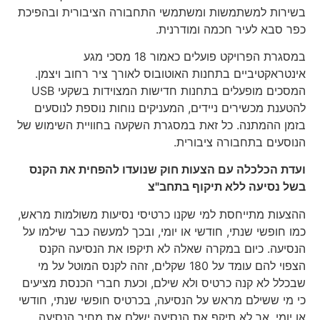
בשירות למשתמשות ומשתמשי התחבורה הציבורית ובהפיכת
כפר סבא לעיר חכמה ומודרנית.
במסגרת הפרויקט פועלים כאמור 18 מסכי מגע
אינטראקטיביים בתחנות האוטובוס לאורך ציר רחוב ויצמן.
המסכים מופעלים בתחנות חדישות המצוידות בשקעי USB
להטענת מכשירים ניידים, המעניקים נוחות נוספת לנוסעים
בזמן ההמתנה. כל זאת במסגרת השקעה בחוויית השימוש של
הנוסעים בתחבורה ציבורית.
ועדת הכלכלה עם הצעות חוק שנועדו להפחית את הקנס
בשל נסיעה ללא תיקוף בתחב"צ
ההצעות מתייחסת למי שקנו כרטיסי נסיעות משולמות מראש,
כמו חופשי שנתי, חודשי או יומי, ובכך למעשה כבר שילמו על
הנסיעה. כיום במקרה שאלה לא תיקפו את הנסיעה הקנס
הצפוי להם עומד על 180 שקלים, זהה לקנס המוטל על מי
שבכלל לא קנה כרטיס ולא שילם, וכעת חברי הכנסת מציעים
כי מי ששילם מראש על הנסיעה, בכרטיס חופשי שנתי, חודשי
או יומי, אך לא תיקף את הנסיעה ישלם את מחיר הנסיעה