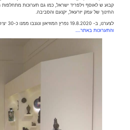
קבוע ש לאוסף וילפריד ישראל, כמו גם תערוכות מתחלפות 
החינוך של עמק יזרעאל, יקנעם והסביבה.
לצערנו, ב- 19.8.2020 נפרץ המוזיאון ונגנבו ממנו כ-30 יצירות יקרות ערך שלא ידוע גורלם עד ימים אלה.
והתערוכות באתר….