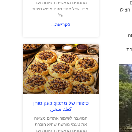
ם
מתכונים מראשית הציונות ועד
ימינו, שכל אחד מהם מייצג סיפור
פש – כך הצילו
של
לקריאה...
ולי 1940 פריאר היתה
דים
הנוער על רכבת
סיפורו של מתכון: כעק סוחן
كعك سخن
המועצה לשימור אתרים מציעה
את טעמי מורשת שהיא חוברת
מתכונים מראשית הציונות ועד