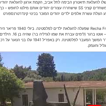
לו להעלאת תיאטרון הבימה לתל אביב, הקמת ארגון להעלאת יהודי
ממחנות ריכוז נאצים יחד עם פרנק פולי ורוברט פולק, שהיו משחדים קציני SS שישחררו עצורים יהודים אותם מילטו לחו
 הצלת עשרת אלפים ילדים יהודים המוכר בכינוי קינדרטרנספורט
וילפריד ישראל היה בין הראשונים לתמוך ברֶחָה פְרַיֶאר Recha Freier שפעלה להעלאת ילדים לפלסטינה. בי
בוינה וארגנה הברחה של 120 בני נוער יתומים, ביניהם אבי – אוטו ברגר (לימים עברת את שמו לגדליה בר) שהיה בן 16. היל
הוברחו מאוסטריה ליוגוסלביה, שם שהו בני הנוער עד שיוסדר המשך המעבר לפלסטינה. רק באפריל 1941 עלו בני 
ליל והעמק.