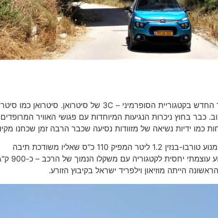
יצאנו לדרך לבקר באזור גאוגרפי מצומצם יחסית, כיאה לדור החדש בקטגוריית הסופרמיני – 3C של סיטרואן. סיטרואן כמו
 כבר בחוץ ניכרות הנגיעות המיוחדות עם פגושי האוויר המרופדים 
ת כמו ידיות נשיאה של מזוודות נסיעה שכבר הרבה זמן שכחנו מקיומ
יצאנו לדרך ומיד הרגשנו את עצמת ה-C3 שהיא תוצאה של מנוע טורבו-בנזין 1.2 ליטר המפיק 110 כ"ס שאליו משודכת תיבה
אוטומטית-פלנטארית עם 6 הילוכים קדמיים. השילוב של מנוע עוצמתי יחסית לקטגוריה עם משקלו הנמוך ש
אשונה הייתה מוזיאון וילפריד ישראל בקיבוץ הזורע.