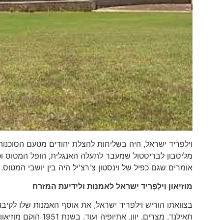
מליסבון לבריסטול שמעבר לתעלה האנגלית, הופל המטוס וכל י
אומרים שגם כפיל של וינסטון צ'רצ'יל היה בין יושבי המטוס.
מוזיאון וִילְפְרִיד ישראל לאמנות ולידיעת המזרח
תאילנד, מצרים, יוון