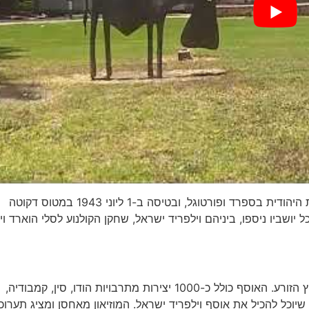
וילפריד ישראל, היה בשליחות להצלת יהודים מטעם הסוכנות היהודית בספרד ופורטוגל, ובטיסה ב-1 ליוני 1943 במטוס דקוטה
ושביו ניספו, ביניהם וילפריד ישראל, שחקן הקולנוע לסלי הוארד וי
בצוואתו הוריש וילפריד ישראל, את אוסף האמנות שלו לקיבוץ הזורע. האוסף כולל כ-1000 יצירות מתרבויות הודו, סין, קמבודיה,
, אתיופיה ועוד. בשנת 1951 הוקם מוזיאון שיוכל להכיל את אוסף וילפריד ישראל. המוזיאון מאחסן ומציג תערו