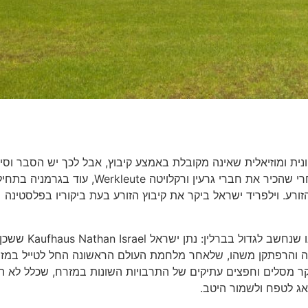
ונית ומוזיאלית שאינה מקובלת באמצע קיבוץ, אבל לכך יש הסבר וסי
מופלא – סיפורו של וילפריד ישראל, שהגיע לקיבוץ הזורע אחרי שהכיר את חברי גרעין ורקלויטה Werkleute, עוד בג
 הזורע. וילפריד ישראל ביקר את קיבוץ הזורע בעת ביקוריו בפלסטינה
וילפריד ישראל היה מבני משפחת ישראל להם היה בית כלבו שנחשב לגדול בברלין: נתן ישראל Kaufhaus Nathan Israel ש
 היה איש השכלה והרפתקן משהו, שלאחר מלחמת העולם הראשונה החל לטייל במז
ר מסלים וחפצים עתיקים של התרבויות השונות במזרח, שכלל לא הי
אג לטפח ולשמור היטב.