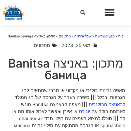
בית
»
מזון ומשקאות
»
אוכל וגורמה
»
מתכונים
»
מתכון: באניצה Banitsa баница
מאי 25, 2023
מתכונים
מתכון: באניצה Banitsa
баница
מאפה גבינות בולגרי או מקדוני או סרבי שמתאים לחג
הגבינות ובכלל
|||
סיפרנו בעבר על הגרסה של חג המולד
לבאניצה הבולגרית
|||
מאפה הבאניצה Banitsa מוגש
לארוחת בוקר עם
יוגורט
או איירן ואפשר לאכול אותו חם או
קר
|||
תוכלו למצוא באניצה עם מילוי תרד спаначник
spanachnik או הגרסה המתוקה עם מילוי גבינה млечна