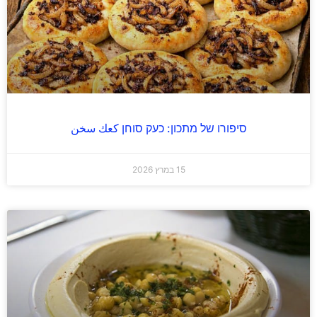
סיפורו של מתכון: כעק סוחן كعك سخن
15 במרץ 2026