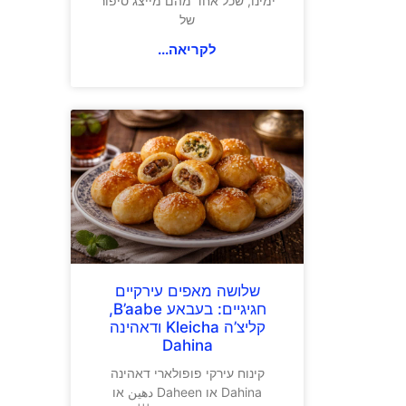
ימינו, שכל אחד מהם מייצג סיפור
של
לקריאה...
שלושה מאפים עירקיים
חגיגיים: בעבאע B’aabe,
קליצ’ה Kleicha ודאהינה
Dahina
קינוח עירקי פופולארי דאהינה
Dahina או Daheen دهين או