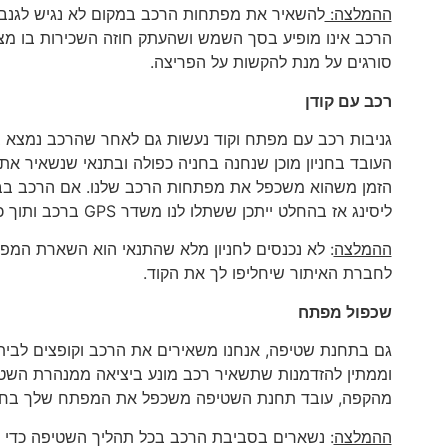
ההמלצה:
להשאיר את מפתחות הרכב במקום לא נגיש לגנב. 
הרכב אינו מופיע בסך השמש ושהעתק חוזה השכירות בו מצו
סורגים על מנת להקשות על הפריצה.
רכב עם קודן
גניבות רכב עם מפתח וקוד נעשות גם לאחר שהרכב נמצא במוס
העובד בחניון מוכן שנחנה בחניה כפולה ובתנאי שנשאיר את 
הזמן משהוא משכפל את מפתחות הרכב שלנו. אם הרכב בבעלו
ליסינג אז בהחלט ייתכן ששתלו לנו משדר GPS ברכב ותוך כמה שעות, כשנחזור הביתה, ידעו בדיוק איפה הרכב חונה.
ההמלצה
: לא נכנסים לחניון מלא שהתנאי הוא השארת המפת
לחברת האיתור שיחליפו לך את הקוד.
שכפול מפתח
גם בתחנת שטיפה, אנחנו משאירים את הרכב וקופצים לבי
וממתין להזדמנות שתשאיר רכב מונע ביציאה ממנהרת השט
מהקפה, עובד תחנת השטיפה משכפל את המפתח שלך בחנ
ההמלצה
: נשארים בסביבת הרכב בכל תהליך השטיפה כדי של