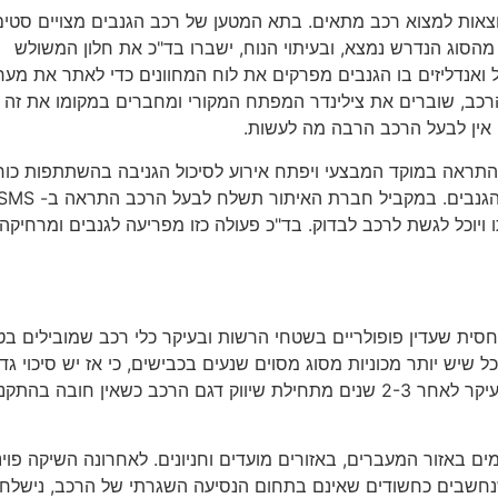
וצאות למצוא רכב מתאים. בתא המטען של רכב הגנבים מצויים סטי
מהסוג הנדרש נמצא, ובעיתוי הנוח, ישברו בד"כ את חלון המשולש
ואנדליזים בו הגנבים מפרקים את לוח המחוונים כדי לאתר את מער
כב, שוברים את צילינדר המפתח המקורי ומחברים במקומו את זה
 אין לבעל הרכב הרבה מה לעשות.
התראה במוקד המבצעי ויפתח אירוע לסיכול הגניבה בהשתתפות כוח
סיור ואכיפה בשילוב כוחות משטרה לתפיסת הרכב וחוליית הגנבים. במקביל חברת האיתור תשלח לבעל הרכב הת
יוכל לגשת לרכב לבדוק. בד"כ פעולה כזו מפריעה לגנבים ומרחיקה
 יחסית שעדין פופולריים בשטחי הרשות ובעיקר כלי רכב שמובילים ב
 שיש יותר מכוניות מסוג מסוים שנעים בכבישים, כי אז יש סיכוי גדו
יותר למעורבות בתאונה ולביקוש לחלפים. הביקוש מתחיל בעיקר לאחר 2-3 שנים מתחילת שיווק דגם הרכב כשאין חובה בהת
מים באזור המעברים, באזורים מועדים וחניונים. לאחרונה השיקה פוי