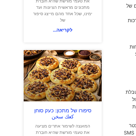
את טעמי מורשת שהיא חוברת
ם של
מתכונים מראשית הציונות ועד
ימינו, שכל אחד מהם מייצג סיפור
של
כות
לקריאה...
ות
ראה ב- SMS
טבלת
ל
קנת
סיפורו של מתכון: כעק סוחן
كعك سخن
נטר
המועצה לשימור אתרים מציעה
שרות חדש שבמידה ורכב נע בשעות לא סבירות באזורים שנחשבים כחשודים שאינם בתחום הנסיעה השגרתי של הרכב, נישלח SMS
את טעמי מורשת שהיא חוברת