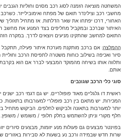
המשחטה מוציאה הזמנה לסוג רכב מסוים וחוליות הגנבים י
מחשבי רכב וצילינדר תואם של מפתח ואימובילייזר. כשרכב 
האחורי, דרכו יפתחו את שאר הדלתות. אז מתחיל תהליך של 
האיתור שברכב ובמקביל מחליפים בצד המנוע את מחשב הר
התואם למחשב שהתקינו מניעים ויוצאים לדרך. במקרה הזה
ההמלצה
: אם ברכב מותקנת מערכת איתור פעילה, תתקבל 
ותלווה אותו בשיחה מהמוקד המבצעי לברר אם הוא בקרבתו ו
אותם.
סוגי כלי הרכב שגונבים
ראשית דו גלגליים מאוד פופולריים. יש גם דגמי רכב ישנים
המכירות. יש מתאם בין רכב פופולרי למעורבותו בתאונות. ככל
חלף מקורי וניתן להשתמש בחלק חלופי / משומש / משופץ.
בפוינטר מבצעים גם פעולות מנע יזומות, מבצעים סיורים יזו