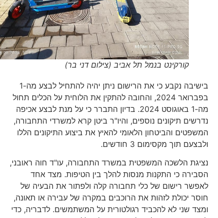
קורקינט בנמל תל אביב (צילום דני בר)
בישיבה נקבע כי את הרישום ניתן יהיה להתחיל לבצע מה-1
בפברואר 2024, והחובה להתקין את הלוחית על הכלים תחול
מה-1 באוגוסט 2024. בדיון התברר כי על מנת לבצע אכיפה
נדרשים תיקונים נוספים, והיו"ר ביטן קרא למשרדי התחבורה,
המשפטים והביטחון הלאומי להאיץ את ביצוע התיקונים הללו
ולבצעם תוך מקסימום 3 חודשים.
נציגת הלשכה המשפטית במשרד התחבורה, עו"ד חוה ראובני,
הסבירה כי התקנות מנסות להלך בין הטיפות. מצד אחד
לאפשר רישום של כלי תחבורה קלה ולפתור את הבעיה של
חוסר יכולת לזהות את הרוכבים במקרה של עבירה או תאונה,
ומצד שני לא להכביד רגולטורית על המשתמשים. לדבריה, כדי