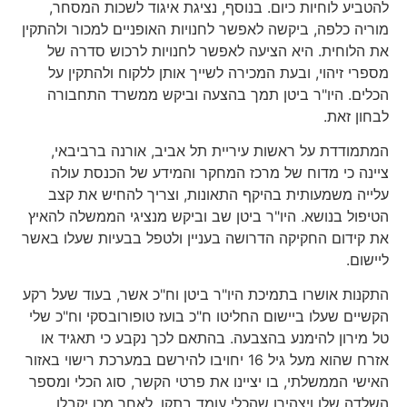
להטביע לוחיות כיום. בנוסף, נציגת איגוד לשכות המסחר,
מוריה כלפה, ביקשה לאפשר לחנויות האופניים למכור ולהתקין
את הלוחית. היא הציעה לאפשר לחנויות לרכוש סדרה של
מספרי זיהוי, ובעת המכירה לשייך אותן ללקוח ולהתקין על
הכלים. היו"ר ביטן תמך בהצעה וביקש ממשרד התחבורה
לבחון זאת.
המתמודדת על ראשות עיריית תל אביב, אורנה ברביבאי,
ציינה כי מדוח של מרכז המחקר והמידע של הכנסת עולה
עלייה משמעותית בהיקף התאונות, וצריך להחיש את קצב
הטיפול בנושא. היו"ר ביטן שב וביקש מנציגי הממשלה להאיץ
את קידום החקיקה הדרושה בעניין ולטפל בבעיות שעלו באשר
ליישום.
התקנות אושרו בתמיכת היו"ר ביטן וח"כ אשר, בעוד שעל רקע
הקשיים שעלו ביישום החליטו ח"כ בועז טופורובסקי וח"כ שלי
טל מירון להימנע בהצבעה. בהתאם לכך נקבע כי תאגיד או
אזרח שהוא מעל גיל 16 יחויבו להירשם במערכת רישוי באזור
האישי הממשלתי, בו יציינו את פרטי הקשר, סוג הכלי ומספר
השלדה שלו ויצהירו שהכלי עומד בתקן. לאחר מכן יקבלו