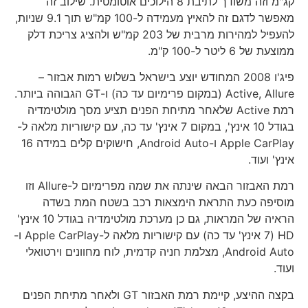
קג"מ וזה משודך לתיבת 8 הילוכים אוטומטית. שילוב זה
מאפשר לדגם זה להאיץ מעמידה ל-100 קמ"ש תוך 9.1 שניות,
להעפיל למהירות מרבית של 203 קמ"ש ולהציג צריכת דלק
ממוצעת של 6 ליטר ל-100 ק"מ.
פיג'ו 2008 המחודש יוצע בישראל בשלוש רמות אבזור –
Active, Allure (במקום פרימיום עד כה) ו-GT הגבוהה ביותר.
רמת Active שלאחר מתיחת הפנים תציע מסך מולטימדיה
בגודל 10 אינץ', במקום 7 אינץ' עד כה, עם קישוריות מלאה ל-
Apple CarPlay ו-Android Auto, חישוקים קלים במידה 16
אינץ' ועוד.
רמת האבזור הבאה שינתה את שמה מפרימיום ל-Allure וזו
מוסיפה כעת התראת הימצאות רכב בשטח המת בשדה
הראיה של המראות, גם כן מערכת מולטימדיה בגודל 10 אינץ'
HD (7 אינץ' עד כה) עם קישוריות מלאה ל-Apple CarPlay ו-
Android Auto, מצלמת חניה קדמית, לוח מחוונים וירטואלי
ועוד.
בקצה ההיצע, קיימת רמת האבזור GT ולאחר מתיחת הפנים