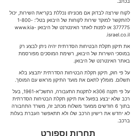
בכתב.
לקוח שירצה לבדוק אם מכוניתו נכללת בקריאת השירות, יכול
להתקשר למוקד שירות לקוחות של היבואן בטל': 1-800-
377775 או לפנות לאתר האינטרנט של היבואן www.kia-
israel.co.il.
את תיקון תקלת הבטיחות הסדרתית יהיה ניתן לבצע רק
במוסכי השירות של היבואן, רשימת המוסכים מפורסמת
באתר האינטרנט של היבואן.
על פי חוק, תיקון תקלת הבטיחות הסדרתית יתבצע בלא
תשלום. מומלץ לתאם את מועד התיקון מראש עם המוסך.
על פי תקנה 306א לתקנות התעבורה, התשכ"א-1961, בעל
רכב שלא יבצע בפועל את תיקון תקלת הבטיחות הסדרתית
בתוך 6 חודשים ממועד משלוח מכתב זה, משרד התחבורה
לא יחדש את רישיון הרכב שלו ולא תתאפשר העברת בעלות
ברכב.
תחרות וספורט