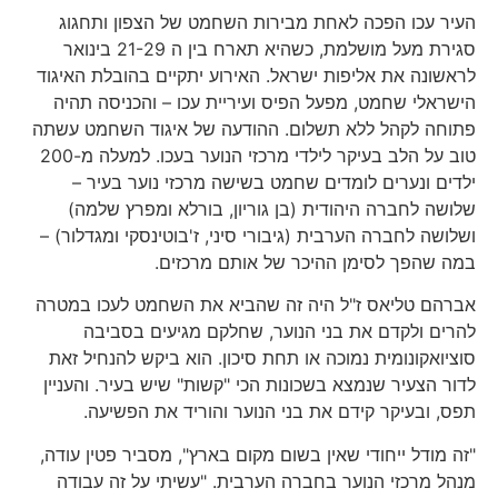
העיר עכו הפכה לאחת מבירות השחמט של הצפון ותחגוג
סגירת מעל מושלמת, כשהיא תארח בין ה 21-29 בינואר
לראשונה את אליפות ישראל. האירוע יתקיים בהובלת האיגוד
הישראלי שחמט, מפעל הפיס ועיריית עכו – והכניסה תהיה
פתוחה לקהל ללא תשלום. ההודעה של איגוד השחמט עשתה
טוב על הלב בעיקר לילדי מרכזי הנוער בעכו. למעלה מ-200
ילדים ונערים לומדים שחמט בשישה מרכזי נוער בעיר –
שלושה לחברה היהודית (בן גוריון, בורלא ומפרץ שלמה)
ושלושה לחברה הערבית (גיבורי סיני, ז'בוטינסקי ומגדלור) –
במה שהפך לסימן ההיכר של אותם מרכזים.
אברהם טליאס ז"ל היה זה שהביא את השחמט לעכו במטרה
להרים ולקדם את בני הנוער, שחלקם מגיעים בסביבה
סוציואקונומית נמוכה או תחת סיכון. הוא ביקש להנחיל זאת
לדור הצעיר שנמצא בשכונות הכי "קשות" שיש בעיר. והעניין
תפס, ובעיקר קידם את בני הנוער והוריד את הפשיעה.
"זה מודל ייחודי שאין בשום מקום בארץ", מסביר פטין עודה,
מנהל מרכזי הנוער בחברה הערבית. "עשיתי על זה עבודה