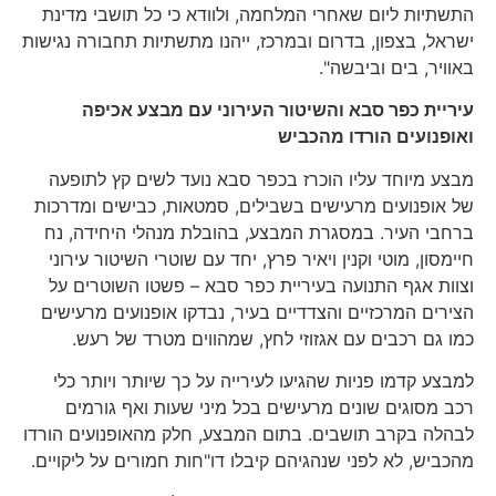
התשתיות ליום שאחרי המלחמה, ולוודא כי כל תושבי מדינת
ישראל, בצפון, בדרום ובמרכז, ייהנו מתשתיות תחבורה נגישות
באוויר, בים וביבשה".
עיריית כפר סבא והשיטור העירוני עם מבצע אכיפה
ואופנועים הורדו מהכביש
מבצע מיוחד עליו הוכרז בכפר סבא נועד לשים קץ לתופעה
של אופנועים מרעישים בשבילים, סמטאות, כבישים ומדרכות
ברחבי העיר. במסגרת המבצע, בהובלת מנהלי היחידה, נח
חיימסון, מוטי וקנין ויאיר פרץ, יחד עם שוטרי השיטור עירוני
וצוות אגף התנועה בעיריית כפר סבא – פשטו השוטרים על
הצירים המרכזיים והצדדיים בעיר, נבדקו אופנועים מרעישים
כמו גם רכבים עם אגזוזי לחץ, שמהווים מטרד של רעש.
למבצע קדמו פניות שהגיעו לעירייה על כך שיותר ויותר כלי
רכב מסוגים שונים מרעישים בכל מיני שעות ואף גורמים
לבהלה בקרב תושבים. בתום המבצע, חלק מהאופנועים הורדו
מהכביש, לא לפני שנהגיהם קיבלו דו"חות חמורים על ליקויים.