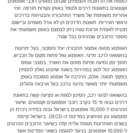
למפות את הרחובות והצמתים שבהם נפגעים רוכבי אופנועים
וקטנועים בתאונות דרכים ולטפל באותן נקודות תורפה. זוהי
אחריות משותפת של משרד התחבורה והבטיחות בדרכים
וראשי העיריות. תאונות הדרכים הן לא גורל משמים וביישום
תכנית לאומית ארוכת טווח ניתן לצמצם באופן משמעותי את
מספר הרוכבים שנהרגים בכל שנה".
האופנוע מהווה אמצעי תחבורה יעיל וחסכוני, בעל יתרונות
בהשוואה לרכב פרטי. האופנוע גוזל פחות מקום על הכביש,
חוסך זמן נסיעה ופחות מזהם את האוויר, במצבי עומס
האופנוע יכול לנוע במהירות בשעה שהנהג נאלץ להמתין
בפקקי תנועה. אולם, הרכיבה על אופנוע מסוכנת באופן
משמעותי יותר מאשר נהיגה ברכב בעל ארבעה גלגלים.
בהשוואה לנהגי רכב, הסיכון למוות או פציעה קשה בתאונת
דרכים גבוה פי 15 בקרב רוכבי אופנוענים וקטנועים. שיעור
ההרוגים ל-10,000 אופנועים בישראל גבוה במידה ניכרת הן
מממוצע והן מהחציון במדינות ה-OECD. בישראל קיימת
בשנים האחרונות מגמת עלייה קלה בשיעור הרוכבים ההרוגים
ל-10,000 אופנועים, בניגוד למגמה בשאר המדינות אשר