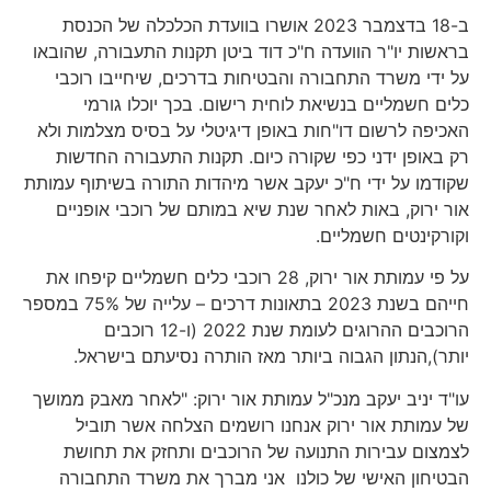
ב-18 בדצמבר 2023 אושרו בוועדת הכלכלה של הכנסת
בראשות יו"ר הוועדה ח"כ דוד ביטן תקנות התעבורה, שהובאו
על ידי משרד התחבורה והבטיחות בדרכים, שיחייבו רוכבי
כלים חשמליים בנשיאת לוחית רישום. בכך יוכלו גורמי
האכיפה לרשום דו"חות באופן דיגיטלי על בסיס מצלמות ולא
רק באופן ידני כפי שקורה כיום. תקנות התעבורה החדשות
שקודמו על ידי ח"כ יעקב אשר מיהדות התורה בשיתוף עמותת
אור ירוק, באות לאחר שנת שיא במותם של רוכבי אופניים
וקורקינטים חשמליים.
על פי עמותת אור ירוק, 28 רוכבי כלים חשמליים קיפחו את
חייהם בשנת 2023 בתאונות דרכים – עלייה של 75% במספר
הרוכבים ההרוגים לעומת שנת 2022 (ו-12 רוכבים
יותר),הנתון הגבוה ביותר מאז הותרה נסיעתם בישראל.
עו"ד יניב יעקב מנכ"ל עמותת אור ירוק: "לאחר מאבק ממושך
של עמותת אור ירוק אנחנו רושמים הצלחה אשר תוביל
לצמצום עבירות התנועה של הרוכבים ותחזק את תחושת
הבטיחון האישי של כולנו אני מברך את משרד התחבורה