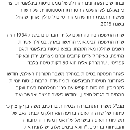
ובחודשים האחרונים חזרו לפעול ממנו טיסות בינלאומיות. יצוין
כי מעולם לא הושלמה הסדרתו הסטטוטורית של השדה
ואישור התכנית החדשה מהווה סיום לתהליך ארוך שהחל
בשנת 2015.
שדה התעופה בחיפה הוקם על ידי הבריטים בשנת 1934 והיה
שדה התעופה הבינלאומי הראשון בארץ. במהלך עשרות
השנים שחלפו מאז הקמתו, בוצעו טיסות בינלאומיות גם
מחיפה, בעיקר ליעדים קרובים ובהם מצרים, ירדן ובעיקר
קפריסין, שהמרחק אליה הוא 50 דקות טיסה בלבד.
לאחר הפסקה בטיסות במהלך משבר הקורונה העולמי, חודשו
לאחרונה הטיסות הבינלאומיות מהשדה, לרבות טיסות יומיות
לקפריסין. הטיסות הוקפאו עם פרוץ המלחמה בעזה ועקב
המתיחות בגבול הצפון, ויחודשו כאשר המצב יאפשר זאת.
מנכ"ל משרד התחבורה והבטיחות בדרכים, משה בן זקן ציין כי
פיתוח של שדה התעופה בחיפה הוא חלק מתכנית האב של
תשתיות התעופה בישראל עליו אמון משרד התחבורה
והבטיחות בדרכים. "דווקא בימים אלה, יש להניח את