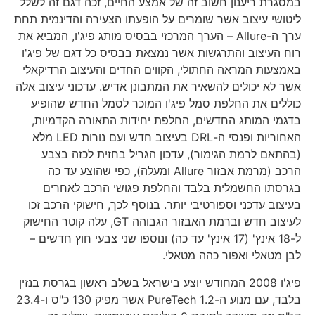
במסגרת ריענון חשוב זה של אמצע החיים, זכה דגם זה לשלל
ליטושי עיצוב אשר שומרים על הופעתו הצעירה והדינמית תחת
ערך ה-Allure – הערך המרכזי בבסיס מותג פיג'ו, המביא את
רוח העיצוב והתרגשות אשר נמצאת בבסיס כל דגם של פיג'ו
באמצעות המראה החתולי, הקווים החדים והעיצוב הרדיקאלי
אשר לא יכולים להשאיר את המתבונן אדיש. עדכוני עיצוב אלה
כוללים את החלפת סמל פיג'ו המוכר לסמל החדש שהופיע
בדגמי המותג החדשים, החלפת יחידות התאורה הקדמיות,
האחוריות ופנסי ה-DRL בעיצוב חדש ועם נורות LED מלא
(בהתאם לרמת הגימור), עדכון הגריל בחזית לכזה בצבע
הרכב (מרמת אבזור Allure ומעלה), כפי שהוצע עד כה
בגרסתו החשמלית בלבד והחלפת פגושי הרכב לאחרים
בעיצוב עדכני וספורטיבי יותר. בנוסף לכך, חישוקי הרכב זכו
לעיצוב חדש וברמת האבזור הגבוהה GT, עלה קוטר החישוק
ל-18 אינץ' (17 אינץ' עד כה) ונוספו שני צבעי חוץ חדשים –
לבן מטאלי ואפור כהה מטאלי.
פיג'ו 2008 המחודש יוצע בישראל בשלב ראשון בגרסת בנזין
בלבד, עם מנוע ה-1.2 PureTech אשר מפיק 130 כ"ס ו-23.4