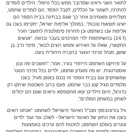
לתואר השני וראינו שמדובר ממש בכלי טיפולי. הילדים לומדים
להתרכז, לשמור על הכללים, לקבל הפסד. הם לומדים שחמט,
מצליחים ומאמינים אחר כך שגם בבחינה בבית הספר הם
ישיגו תוצאות טובות". במהלך אליפות ישראל, יתקיימו בעכו גם
אליפות עכו בשחמט וכן תחרות סימולטנית לתושבי העיר
(24.1) בהשתתפות ילדי המרכזים בעבר ובהווה. "אנשים
התקשרו, שאלו על האירוע וממש רוצים לבוא", סיפר נדב בן
שושן, מנהל מרכזי הנוער בחברה היהודית בעכו.
על פרויקט השחמט הייחודי בעיר, אמר: "חושבים פה נכון
ואסטרטגית. יש פה מועדון שחמט, ילדים בכל מרכזי הנוער
שמשחקים וגם בבית הספר זה נכנס באופן פעיל. בעכו
מלמדים מגיל קטן כבר שחמט. פעם ברוב השכונות שיחקו רק
כדורגל, היום הילדים יצאו מהקופסא ורואים שגם הם יכולים
לשחק במשחק המלכים".
גיל בורוכובסקי מנכ"ל האיגוד הישראלי לשחמט: "אנחנו רואים
בעכו את החזון של האיגוד הישראלי- לשלב עוד ועוד ילדים
ונערים בעולם השחמט, להכנות להם ערכים באמצעות
השחמט ולפתח את החשיבה האסטרטגית. במסגרת האליפות