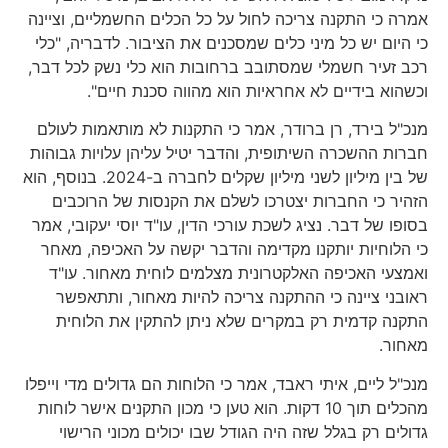
אמרה כי התקנה צריכה לחול על כל הכלים החשמליים, וציינה
כי היום יש כל מיני כלים שמסכנים את הציבור. לדבריה, "כלי
רכב זעיר חשמלי שמסתובב ברחובות הוא כלי נשק לכל דבר,
וכשהוא בידיים לא אחראיות הוא מהווה סכנת חיים".
מנכ"ל בירד, רן ברודר, אמר כי התקנות לא מותאמות לעולם
חברות ההשכרה השיתופית, והדבר יטיל עליהן עלויות גבוהות
של בין מיליון לשני מיליון שקלים לחברה ב-2024. בנוסף, הוא
הזהיר כי החברות יצטרכו לשלם את הקנסות של הרוכבים
בסופו של דבר. נציג לשכת עורכי הדין, עו"ד יוסי יעקובי, אמר
כי הלוחיות יותקנו מקדימה והדבר יקשה על האכיפה, מאחר
ואמצעי האכיפה האלקטרונית מצלמים לוחית מאחור. עו"ד
ראובני ציינה כי ההתקנה צריכה להיות מאחור, ותתאפשר
התקנה קדמית רק במקרים שלא ניתן להתקין את הלוחית
מאחור.
מנכ"ל ליים, איתי ראבד, אמר כי הלוחות הם גדולים מדי וייפלו
מהכלים תוך 10 דקות. הוא טען כי מכון התקנים אישר לוחות
גדולים רק בגלל שזה היה הגודל שבו יכולים מכוני הרישוי