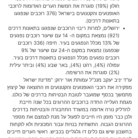
חולון (19%) סוגרת את חמשת הערים האדומות לרוכבי
האופנועים והקטנועים בישראל (376 רוכבים שנפגעו
בתאונות דרכים).
ירושלים, למרות ריבוי הרוכבים שנפגעו בתאונות דרכים
(921) נמצאת במקום ה- 14 עם שיעור רוכבים נפגעים
של 13% מכלל הנפגעים בעיר. חיפה (336 רוכבים
שנפגעו) נמצאת במקום ה-24 עם שיעור של 9%
רוכבים נפגעים מכלל הנפגעים בתאונות דרכים בעיר.
עפולה (4%), רהט (4%), באר שבע (4%) וביתר עילית
(2%) סוגרות את הרשימה.
עו"ד יניב יעקב מנכ"ל עמותת אור ירוק: "מדינת ישראל
מפקירה את רוכבי האופנועים והקטנועים וזו התוצאה של קיצוץ
מתמשך בכסף שמועבר לטובת הבטיחות בדרכים של כולנו.
מגמת העלייה החדה ברוכבים ההרוגים בכל שנה חייבת
להדליק נורה אדומה במשרד התחבורה והבטיחות בדרכים
ולכן כבר מזמן היו חייבים לפעול על מנת לצמצם את מספר
ההרוגים הגבוה. התשתיות בנויות עבור המכוניות ולא לוקחות
בחשבון שיש גם כלים דו גלגליים בכביש. ראשי הערים חייבים