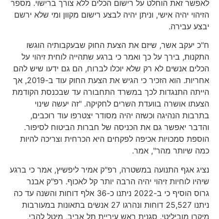
לאפשר זאת הוחלט על רישום הכלים ללא צורך ברישוי. מספר
הזיהוי יהיה אישי, וניתן יהיה לבצע רישום מקוון ומי שלא ירשם
יבצע עבירה.
ח"כ יעקב אשר, שיזם את הצעת החוק שבעקבותיה הוגשו
התקנות, בירך על כך ואמר כי ברגע שתהייה לוחית זיהוי על
הכלים אנשים לא רק שלא יוכלו לברוח, הם גם ידעו שיש להם
אחריות. הוא הזכיר כי הגיש את הצעת החוק עוד ב-2019, אך
הייתה התנגדות לכך במשרד התחבורה עד שבכנסת הקודמת
הצעתו אושרה בוועדת השרים לחקיקה. "זה יעשה שינוי
בתרבות הנהיגה וכשזה יהיה מסודר יצטרפו עוד רוכבים,
והדבר יאפשר גם את הכניסה של חברות הביטוח לסיפור.
הוספת סמכויות אכיפה לפקחים היא הכרחית וצריכה להיות
כמה שיותר מהר", אמר.
נציג אגף התנועה במשטרה, רפ"ק אמיר ליפשיץ, אמר כי ברגע
שיהיו לוחיות זיהוי יהיה הרבה יותר קל לאכוף. רפ"ק אבנר
גרוס הוסיף כי ב-2022 ניתנו כ-36 אלף דוחות והשנה עד כה
ניתנו 25,527 דוחות ונהרגו 27 אנשים בתאונות במעורבות
מיקרו מוביליטי. סגנית ראש עיריית תל אביב, מיטל להבי,