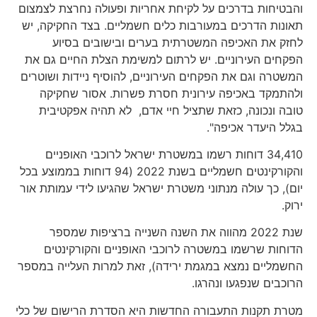
והבטיחות בדרכים על לקיחת אחריות ופעולה נחרצת לצמצום
תאונות הדרכים במעורבות כלים חשמליים. בצד החקיקה, יש
לחזק את האכיפה המשטרתית בערים ובישובים בסיוע
הפקחים העירוניים. יש לרתום למשימת הצלת החיים גם את
המשטרה וגם את הפקחים העירוניים, להוסיף ניידות ושוטרים
ולהתמקד באכיפה עירונית חסרת פשרות. אסור שחקיקה
טובה ונכונה, כזאת שתציל חיי אדם, לא תהיה אפקטיבית
בגלל היעדר אכיפה".
34,410 דוחות רשמו במשטרת ישראל לרוכבי האופניים
והקורקינטים חשמליים בשנת 2022 (94 דוחות בממוצע בכל
יום), כך עולה מנתוני משטרת ישראל שהגיעו לידי עמותת אור
ירוק.
שנת 2022 מהווה את השנה השנייה ברציפות שמספר
הדוחות שרשמו במשטרה לרוכבי האופניים והקורקינטים
החשמליים נמצא במגמת ירידה), זאת למרות העלייה במספר
הרוכבים שנפגעו ונהרגו.
מטרת תקנות התעבורה החדשות היא הסדרת הרישום של כלי