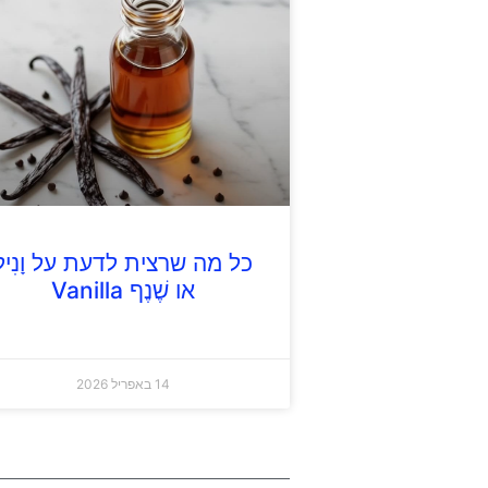
כל מה שרצית לדעת על וָנִיל
או שֶׁנֶף Vanilla
14 באפריל 2026