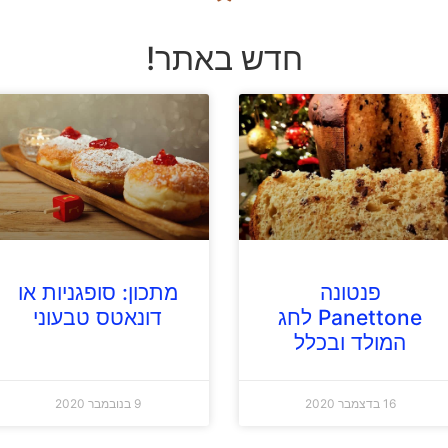
חדש באתר!
פנטונה
מתכון: סופגניות או
Panettone לחג
דונאטס טבעוני
המולד ובכלל
16 בדצמבר 2020
9 בנובמבר 2020