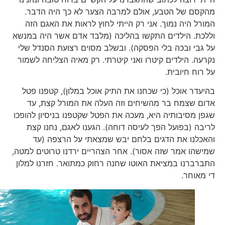
מהקסם של הטבע, אולם למרבה הצער לא כך היה הדבר.
המורל היה נמוך. אני רק הייתי לחוץ לראות את האגם הזה
וללכת. הילדים התקשו בהליכה (מלבד אדם אשר היה במנשא
על גבי ובכה בלי הפסקה). ובשלב מסוים רצועת הסנדל שלי
נקרעה. הילדים קיטרו ואני קיטרתי. רק מאיה הצליחה לשמור
על רוח חיובית.
בהיעדר אוכל (כי שכחנו את התיק אוכל במלון), קטפנו פטל
אדום שצמח בר מהשיחים וזה העלה את המורל קצת, עד
שגפן מסיבותיה היא, מעכה את הפטל שקטפנו בניסיון להופכו
לריבה (בפועל הפך לעיסה דוחה). הגענו לאגם, נחנו קצת
והאכלנו את הדגים בלחם יבש שמצאתי על הרצפה (עד
שמישהו אמר שזה אסור). אחר הצהריים ירדנו טרוטים למטה,
התברברנו במציאת האוטו שחנה רחוק כמתואר. חזרנו למלון
די מאוחר.