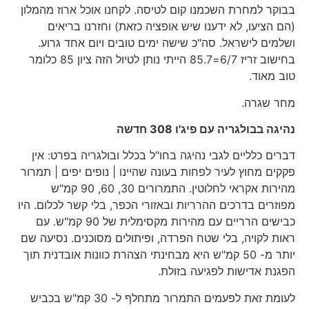
בבוקר למחרת השכמנו קום לטיסה. לקחנו אוכל ארוז מהמלון
(הם הציעו, לא ידענו שיש אופציה כזאת) וחזרנו בריאים
ושלמים לישראל. סה"כ שישה ימים טובים ויום אחד גרוע.
בחישוב זריז 6/7=85.7 הייתי נותן לטיול הזה ציון 85 כלומר
טוב מאוד.
מחר שגרה.
נהיגה בבולגריה עם פיג'ו 308 חדשה
דברים כלליים לגבי נהיגה בחו"ל בכלל ובולגריה בפרט: אין
פקקים מחוץ לעיר לפחות בעונה שהיינו | נופים יפים | תמרור
מהירות אקראי לחלוטין. התמרורים 30, 60, 90 קמ"ש
מפוזרים בדרכים ההרריות ובאזורי הכפר, בלי קשר לכלום. היו
כבישים הרריים עם מהירות מקסימלית של 90 קמ"ש. עם
ראות לקויה, בלי שטח הפרדה, ופיתולים מסוכנים. נסיעה שם
יותר מ- 50 קמ"ש היא מבחינתי הצהרת כוונות אובדנית תוך
הפגנת אדישות לפגיעה בזולת.
לעומת זאת לפעמים התמרור מתחלף ל- 30 קמ"ש בכביש