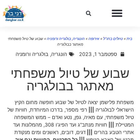
בית
»
טיולים בחו"ל
»
אירופה
»
הונגריה, בולגריה ורומניה
»
שבוע של טיול משפחתי
מאתגר בבולגריה
ספטמבר 1, 2023
הונגריה, בולגריה ורומניה
שבוע של טיול משפחתי
מאתגר בבולגריה
משפחת פלישמן יצאה לטיול של שבוע חופשה מחום הקיץ
הישראלי לבולגריה
|||
רפי מספר, בדרכו המיוחדת, חוויות של
טיול משפחתי, עם מאיה, גפן, נטע ואדם – ממש המשפחה
המטיילת
|||
חוויות מנתב"ג ועד הפיג'ו 308, מהמלונות ועד
אתרי הטבע בהרים
|||
דגים, דובים, ראשנים ומים מנקודת
מבטו של האבא הנופש
||| כל הפרטים, החוויות וגם איך