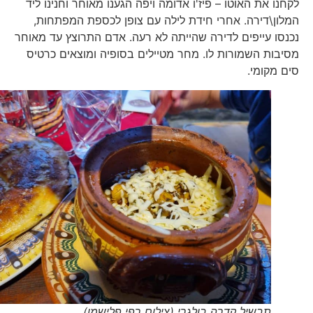
לקחנו את האוטו – פיז'ו אדומה ויפה הגענו מאוחר וחנינו ליד
המלון\דירה. אחרי חידת לילה עם צופן לכספת המפתחות,
נכנסו עייפים לדירה שהייתה לא רעה. אדם התרוצץ עד מאוחר
מסיבות השמורות לו. מחר מטיילים בסופיה ומוצאים כרטיס
סים מקומי.
תבשיל קדרה בולגרי (צילום רפי פלישמן)