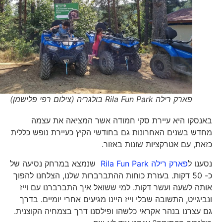
פארק רילה Rila Fun Park בולגריה (צילום רפי פלישמן)
באנסקו היא עיירת סקי חמודה אשר המציאה את עצמה
מחדש בשנים האחרונות גם בחודשי הקיץ כעיירת נופש כללית
כזאת, עם אטרקציות שונות באזור.
נסענו ל
פארק רילה Rila Fun Park
שנמצא במרחק נסיעה של
כ- 50 דקות. בעזרת כוחות ההתברברות שלנו, הצלחנו להפוך
אותה לשעה ועשר דקות. למי ששואל איך התברברנו עם וייז
ונביגייט, התשובה שבלי וייז היינו מגיעים אחרי יומיים. בדרך
גם עצרנו בנהר אקראי כלשהו ופילסנו דרך בצמחיה הקוצנית.