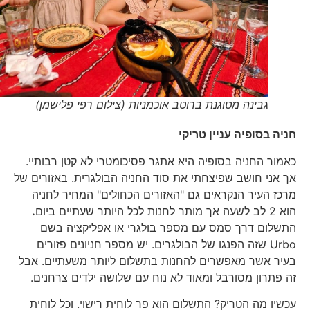
גבינה מטוגנת ברוטב אוכמניות (צילום רפי פלישמן)
חניה בסופיה עניין טריקי
כאמור החניה בסופיה היא אתגר פסיכומטרי לא קטן רבותיי.
אך אני חושב שפיצחתי את סוד החניה הבולגרית. באזורים של
מרכז העיר הנקראים גם "האזורים הכחולים" המחיר לחניה
הוא 2 לב לשעה אך מותר לחנות לכל היותר שעתיים ביום
.
התשלום דרך סמס עם מספר בולגרי או אפליקציה בשם
Urbo שזה הפנגו של הבולגרים. יש מספר חניונים פזורים
בעיר אשר מאפשרים להחנות בתשלום ליותר משעתיים. אבל
זה פתרון מסורבל ומאוד לא נוח עם שלושה ילדים צרחנים.
עכשיו מה הטריק? התשלום הוא פר לוחית רישוי. וכל לוחית