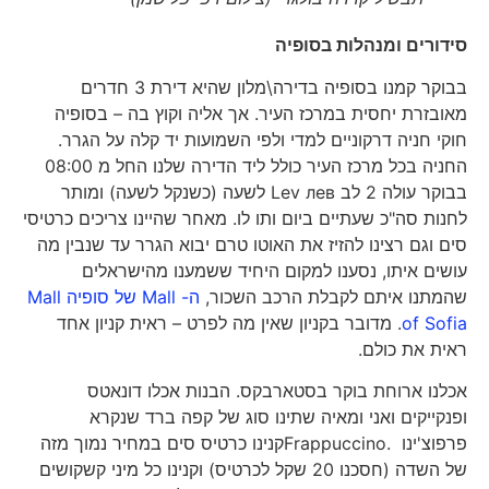
סידורים ומנהלות בסופיה
בבוקר קמנו בסופיה בדירה\מלון שהיא דירת 3 חדרים
מאובזרת יחסית במרכז העיר. אך אליה וקוץ בה – בסופיה
חוקי חניה דרקוניים למדי ולפי השמועות יד קלה על הגרר.
החניה בכל מרכז העיר כולל ליד הדירה שלנו החל מ 08:00
בבוקר עולה 2 לב Lev лев לשעה (כשנקל לשעה) ומותר
לחנות סה"כ שעתיים ביום ותו לו. מאחר שהיינו צריכים כרטיסי
סים וגם רצינו להזיז את האוטו טרם יבוא הגרר עד שנבין מה
עושים איתו, נסענו למקום היחיד ששמענו מהישראלים
שהמתנו איתם לקבלת הרכב השכור,
ה- Mall של סופיה Mall
of Sofia
. מדובר בקניון שאין מה לפרט – ראית קניון אחד
ראית את כולם.
אכלנו ארוחת בוקר בסטארבקס. הבנות אכלו דונאטס
ופנקייקים ואני ומאיה שתינו סוג של קפה ברד שנקרא
פרפוצ'ינו .Frappuccinoקנינו כרטיס סים במחיר נמוך מזה
של השדה (חסכנו 20 שקל לכרטיס) וקנינו כל מיני קשקושים