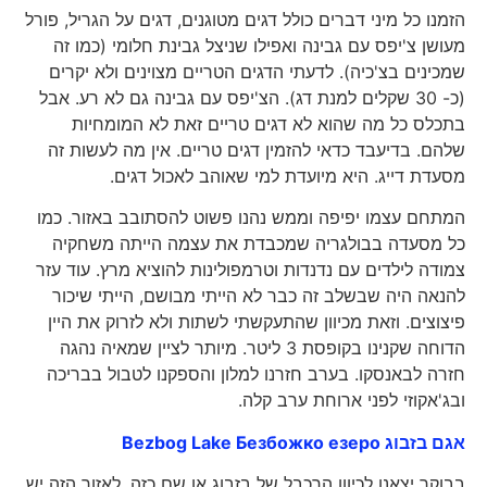
הזמנו כל מיני דברים כולל דגים מטוגנים, דגים על הגריל, פורל
מעושן צ'יפס עם גבינה ואפילו שניצל גבינת חלומי (כמו זה
שמכינים בצ'כיה). לדעתי הדגים הטריים מצוינים ולא יקרים
(כ- 30 שקלים למנת דג). הצ'יפס עם גבינה גם לא רע. אבל
בתכלס כל מה שהוא לא דגים טריים זאת לא המומחיות
שלהם. בדיעבד כדאי להזמין דגים טריים. אין מה לעשות זה
מסעדת דייג. היא מיועדת למי שאוהב לאכול דגים.
המתחם עצמו יפיפה וממש נהנו פשוט להסתובב באזור. כמו
כל מסעדה בבולגריה שמכבדת את עצמה הייתה משחקיה
צמודה לילדים עם נדנדות וטרמפולינות להוציא מרץ. עוד עזר
להנאה היה שבשלב זה כבר לא הייתי מבושם, הייתי שיכור
פיצוצים. וזאת מכיוון שהתעקשתי לשתות ולא לזרוק את היין
הדוחה שקנינו בקופסת 3 ליטר. מיותר לציין שמאיה נהגה
חזרה לבאנסקו. בערב חזרנו למלון והספקנו לטבול בבריכה
ובג'אקוזי לפני ארוחת ערב קלה.
אגם בזבוג Bezbog Lake Безбожко езеро
בבוקר יצאנו לכיוון הרכבל של בזבוג או שם כזה. לאזור הזה יש