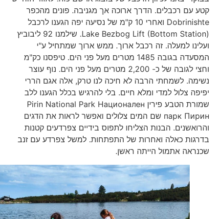
קטע עם רכבלים. הדרך ארוכה אך מגניבה. פונים מהכפר
Dobrinishte ואחרי 10 ק"מ של נסיעה יפה הגענו לרכבל
Lake Bezbog Lift (Bottom Station). שילמנו 92 ליבוביץ
ועלינו למעלה. זה רכבל ארוך. ממש ארוך שמתחיל ע"י
המסעדה בגובה 1485 מטרים מעל פני הים. טיפסנו כק"מ
וחצי לגובה של כ- 2,200 מטרים מעל פני הים. נוף עוצר
נשימה. לשמחתי הרבה לא חיכה לנו טרק, אלה אגם הררי
יפיפה צלול למדי ומלא חיים. בלי להרגיש בכלל הגענו ללב
שמורת הטבע פירין Pirin National Park Национален
парк Пирин שם המים צלולים ואפשר לראות את הדגים
והרואשנים. הבנות הצליחו לתפוס בידיים צפרדעים קטנות
בדרגות כאלה ואחרות של התפתחות. למשל צפרדע עם זנב
שכנראה אתמול הייתה ראשן.