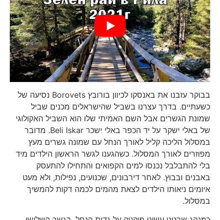
בבוקר עזבנו את באנסקו לכיוון בורובץ Borovets נסיעה של
כשעתיים. בדרך עצרנו בשביל שהישראלים מכנים שביל
שמונת הגשרים אבל השם האמיתי שלו הוא השביל האקולוגי
של באלי ישקר על יד הכפר באלי ישכר Beli Iskar. מדובר
במסלול הליכה קליל לאורך הנחל עם שמונה גשרים מעץ
מפוזרים לאורך המסלול. כשהגענו לגשר הראשון הילדים מיד
בלי להתבלבל נכנסו למים הקפואים והתחילו להתעסק
באבנים ובבוץ. לאחר דירבונים, שכנועים, נפילות, ולא מעט
איומים ניאותו הילדים לצאת מהמים לכמה דקות להמשיך
במסלול.
כמנהג שבטנו עשינו פיקניק על גדות הנחל. בגשר השלישי