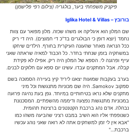
פיקניק משפחתי ביער, בולגריה (צילום רפי פלישמן)
בורובץ – Iglika Hotel & Villas
שם המלון הוא איגליקה או משהו שכזה. מלון מפואר עם צוות
נחמד (יוצא דופן כי הבולגרים בד"כ די חמוצים). היה די ריק
ככל הנראה מאחר שהעונה העיקרית בחורף. הילדים שיחקו
במשחקיה בזמן שנחתי בחדר. כל הכבוד למאיה שראתה שאני
עייף ופרגנה לי. הספא של המלון היה ריק. אפילו לא פקידת
קבלה. אבל המתקנים עבדו. עשינו יום ספא עם חלוקים לבנים.
בערב בעקבות שמועות יצאנו ליריד קיץ בעיירה הסמוכה בשם
סמקוב Samokov. היה שם מכוניות מתנגשות וכל מיני
מתקנים שלא נראו בטיחותיים במיוחד. גפן בעת נהיגה פרועה
במכוניות מתנגשות נפצעה ודיממה מהשפתיים. המסכנונת
נבהלה. אדם נהג ברכבת הקטנטנים ברצינות תהומית.
כשנופפתי אליו הוא השיב במבט רציני שהביעה משהו כמו
"אבא אין לי זמן למשחקים אתה לא רואה שאני נוהג עכשיו
ברכבת…"