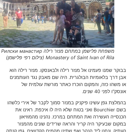
משפחת פלישמן במתחם מנזר רילה Рилски манастир
Monastery of Saint Ivan of Rila (צילום רפי פלישמן)
בבוקר שמנו פעמינו אל מנזר רילה ולבאנסקו. מנזר רילה הוא
אבן דרך בלאומיות הבולגרית. היה שם מאבק נגד העותמנים
או משהו כזה, והמקום הוכרז כאתר מורשת עולמית של
אונסק"ו לפני 40 שנים.
בהמלצת גפן עשינו פיקניק במנזר סמוך לקבר של אירי כלשהו
בשם Bourchier ואני בטוח שלא היה לו איכפת. ראינו את
הכנסייה העשירה ואת המתחם במרכז. נהנינו מהמוזיאון
במקום שבעיקר היה קריר והראה שרידים שונים מהמנזר
העתיק. ונחנו ליד הנהר ואף שתינו מהמים הקדושים. גפן קנתה