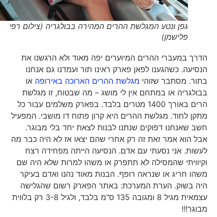
גפן ונטע המגלשת ההרים המהירה בבולגריה (צילום רפי
פלישמן)
הדרך במעברי ההרים המיוערים יפה מאוד ולא הרגשנו את
הנסיעה. כשהגענו לפאן פארק ראינו תור ועמדנו גם אנחנו
בתור. מסתבר שזוהי
מגלשת ההרים הארוכה באירופה
או
בבולגריה או במתחם אין לי מושג – מה שבטוח, זו מגלשת
הרים באורך 1400 מטרים בלבד. בפארק משלמים עבור כל
מתקן לחוד. מגלשת ההרים היא קרון פתוח דו מושבי. המפעיל
חשב שאנחנו דפוקים שנתנו לבנות לצאת יחד בלי מבוגר.
אבל הוא אמר זאת זה רק אחרי שהם יצאו אז לא היה כבר מה
לעשות. אני נסעתי עם אדם. הנסיעה הייתה מפחידה רצח
וקיוויתי שהמסילה לא תתפרק או משהו למרות שלא היה שם
משהו חריג או שנראה רופף. הבנות מאוד נהנו ואדם בעיקר
היה בשוק. הערת המערכת: באתר הפארק רשום שהגלישה
עצמאית מגיל 8 ומגובה 135 ס"מ בלבד, ולגיל 3-8 רק בלווית
מבוגר!!!