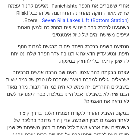
אחרי שעוברים את הכפר Panichishte מגיעים לחניה עצמה
שהיא מאוד רחוקה מהתחנה התחתונה של הרכבל Rilski
).
Ezere
Seven Rila Lakes Lift (Bottom Station
כשהגענו לרכבל כבר היינו עייפים מההליכה ולמען האמת
עייפים משישה ימים של טיול אינטנסיבי.
הנסיעה השניה ברכבל הייתה פחות מרגשת למרות הנוף
היפה. ונטע עדיין הדאיגה אותנו בהיעדר הפחד שלה ונטייתה
להישען קדימה בלי להחזיק במעקה.
עצרנו בבקתה בהר עצמו. ראינו שם הרבה אנשים מרביתם
ישראלים. גילינו למרבה הצער שמחכה לנו טרק של כמה שעות
בשבילים ההרריים. זה ממש לא היה כמו הר תבור. מהר מאוד
הבנו שזה לא בשבילנו. אבל היינו במלכוד. כבר הגענו עד לשם
לא נראה את האגמים?
במקום השביל ההררי לנקודת תצפית הלכנו בדרך קיצור
לאחד האגמים מבין השבעה. עדיין היה מדובר בהליכה של
כשעתיים שזה ארבע שעות לכל הפחות בזמן משפחת פלישמן.
הייתי רוצה לכתוב שהתגברנו על הקשיים ברוח טובה ונהנינו