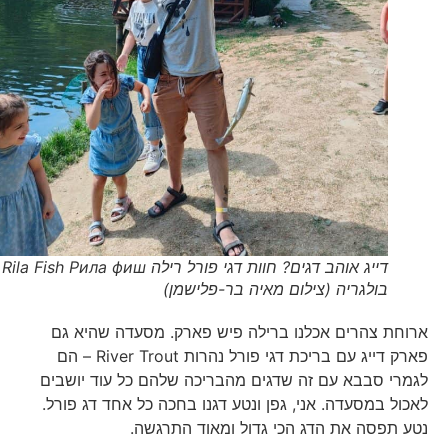
דייג אוהב דגים? חוות דגי פורל רילה Rila Fish Рила фиш
בולגריה (צילום מאיה בר-פלישמן)
ארוחת צהרים אכלנו ברילה פיש פארק. מסעדה שהיא גם
פארק דייג עם בריכת דגי פורל נהרות River Trout – הם
לגמרי סבבא עם זה שדגים מהבריכה שלהם כל עוד יושבים
לאכול במסעדה. אני, גפן ונטע דגנו בחכה כל אחד דג פורל.
נטע תפסה את הדג הכי גדול ומאוד התרגשה.