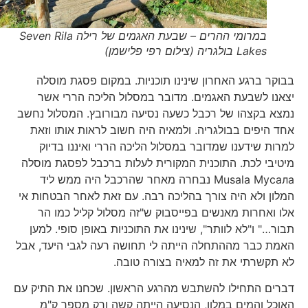
במרומי ההרים – שבעת האגמים של רילה Seven Rila
Lakes בולגריה (צילום רפי פלישמן)
בבוקר ברגע האחרון שינינו תוכניות. במקום פסגת מוסלה
יצאנו לשבעת האגמים. מדובר במסלול הליכה הררי אשר
נמצא בקצהו של רכבל כשעה נסיעה מבורובץ. המסלול נחשב
אחד היפים בבולגריה. ולמאיה היה חשוב לראות אותו וזאת
למרות שידענו שמדובר במסלול הליכה הררי ואיננו בדיוק
מיטיבי לכת. התוכנית המקורית לעלות ברכבל לפסגת מוסלה
Musala Мусала נבחרה מאחר שהרכבל היה ממש ליד
המלון ולא היה צורך בהליכה רבה. עם זאת לאחר הבטחות אי
אלו ואחרות מאנשים בפייסבוק ש"זה מסלול קליל כמו הר
תבור…" ו"לא לוותר", שינינו את התוכניות באופן סופי. למען
האמת כבר מההתחלה הייתה לי תחושה רעה לגבי היעד, אבל
לא תקשרתי את זה למאיה בצורה טובה.
דברים התחילו להשתבש מהרגע הראשון. שכחנו את התיק עם
האוכל והמים במלון, הנסיעה הייתה קשה ורק מספר ק"מ