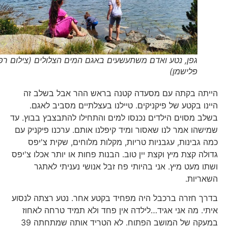
גפן, נטע ואדם משתעשעים באגם המים הצלולים (צילום רפי
פלישמן)
הייתה בקתה עם מסעדה קטנה בראש ההר אבל בשלב זה
היינו בקטע של פיקניקים. טיילנו בעצלתיים מסביב לאגם.
בשלב מסוים הילדים נכנסו למים והתחילו להתבצבץ בבוץ. עד
שמישהו אמר לנו שאסור ומיד קיפלנו אותם. ערכנו פיקניק עם
כמה גבינות, עגבניות טריות, מקלות מלוחים, שקית צ'יפס
גדולה קצת מיץ וקצת יין טוב. הבנות פחות או יותר אכלו צ'יפס
ושתו מעט מיץ. אני בהיותי פח זבל אנושי נעניתי לאתגר
השאריות.
בדרך חזרה ברכבל היה מפחיד בקטע אחר. נטע רצתה לנסוע
איתי. מה אני אגיד…לילדה אין פחד ולא תמיד טרחה לאחוז
במעקה של המושב הפתוח. לא הטריד אותה שמתחתה 39