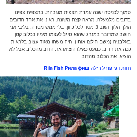
סמוך לכניסה ישנה עמדת תצפית מוגבהת. בתצפית צפינו
בדובים מלמעלה. מראה קצת משונה. ראינו את אחד הדובים
הולך הלוך ושוב 3 מטר לכל כיוון. בלי ממש מטרה. בליבי אני
חושב שמדובר במנהג שהוא סיגל לעצמו מימיו בכלוב קטן
באלבניה (משם חילצו אותו). היה משהו מאוד עצוב בלראות
ככה את הדוב. כמעט כאילו הוציאו את הדוב מהכלוב אבל לא
הוציאו את הכלוב מהדוב.
חוות דגי פורל רילה Rila Fish Рила фиш