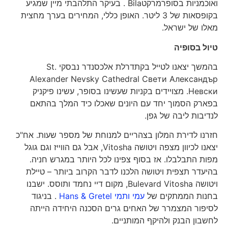
ואוכמניות בסופרמרקטBila . בעיקר התלהבתי מיין שמגיע
בקופסאות של 3 ליטר. האופן כללי, המחירים בערך מחצית
מאלו של ישראל.
טיול בסופיה
בהמשך יצאנו לטייל בקתדרלת אלכסנדר נבסקי St.
Alexander Nevsky Cathedral Свети Александър
Невски. מצויידים בקניות שעשינו בסופר, עשינו פיקניק
בפארק הסמוך יחד עם היונים שאכלו כיד המלך בהתאם
לנדיבות ליבה של גפן.
חזרנו לדירת המלון בצהריים למנוחת של מספר שעות. אח"כ
יצאנו לכיוון מצפה ויטושה Vitosha, אבל גם הווייז וגם גוגל
מפות התבלבלו. אז בסוף צפינו לכל היותר במגרש חניה.
בהיעדר תצפית ויטושה הלכנו לדבר הקרוב ביותר – טיילת
ויטושה Bulevard Vitosha, מקום דיי נחמד ותוסס. ישבנו
בחנות הממתקים של
עמי ותמי Hans & Gretel
. בניגוד
לסיפור המצמרר של האחים גרים הסכנה היחידה הייתה
לחשבון הבנק ולהיקף המותניים.