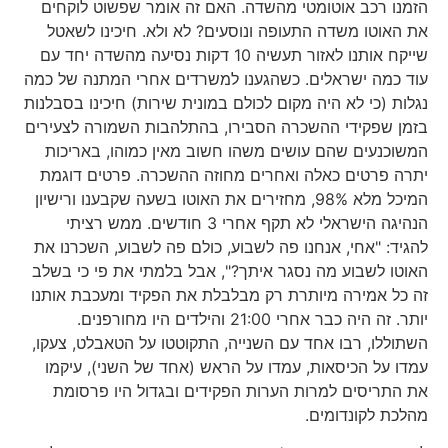
הזמנו רכב אוטומטי מהשדה. האם זה אומר שפשוט לוקחים
את האוטו משדה התעופה ונוסעים? לא ולא. חיכינו לשאטל
שייקח אותנו לאזור תעשיה 10 דקות נסיעה מהשדה יחד עם
עוד כמה ישראלים. כשהגענו למשרדים אחרי המתנה של כמה
נגלות (כי לא היה מקום לכולם במונית שירות) חיכינו בסבלנות
בזמן שפקידי ההשכרה הסבירו, בהתלהבות השמורה לצעירים
המשוכנעים שהם עושים משהו חשוב מאין כמוהו, באריכות
יתרה פרטים כאלה ואחרים מחוזה ההשכרה. פרטים דוגמת
המיכל מלא 98%, מחזירים את האוטו בשעה שקבענו ורישיון
הנהיגה הישראלי לא תקף אחרי 3 חודשים. ממש רציתי
להגיד: "אחי, אנחנו פה לשבוע, כולם פה לשבוע, השכרנו את
האוטו לשבוע מה נסגר איתך?", אבל בלמתי את פי כי בשלב
זה כל אמירה מיותרת רק מבלבלת את הפקיד ומעכבת אותנו
יותר. זה היה כבר אחרי 21:00 והילדים היו מחורפנים.
השתוללו, רבו אחד עם השנייה, התקוטטו על הטאבלט, צעקו,
עמדו על הכיסאות, עמדו על הראש (אחד של השני), עיקמו
את התריסים למרות הערות הפקידים ובגדול היו פרסומת
מהלכת לקונדומים.