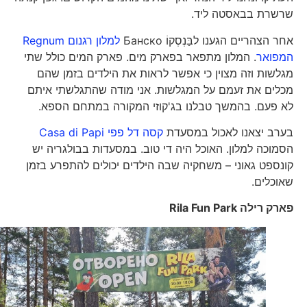
שרשרת בבאסטה ליד.
אחר הצהריים הגענו לבַּנְסְקוֹ Банско
למלון רגנום Regnum
המפואר
. המלון מתפאר בפארק מים. פארק המים כולל שתי
מגלשות וזה מצוין כי אפשר לראות את הילדים בזמן שהם
מכלים את זעמם על המגלשות. אני מודה שהתגלשתי איתם
לא פעם. בהמשך טבלנו בג'קוזי המקורה במתחם הספא.
בערב יצאנו לאכול במסעדת
קסה דל פפי Casa di Papi
הסמוכה למלון. האוכל היה די טוב. במסעדות בבולגריה יש
קונספט גאוני – משחקיה שבה הילדים יכולים להתפרע בזמן
שאוכלים.
פארק רילה
Rila Fun Park