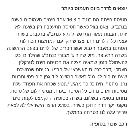
יוצאים לדרך ביום העמוס ביותר
הטיסה הייתה מתוכננת ב 16.8 אחד הימים העמוסים בשנה
בנתב"ג. יצאנו בזול כאשר הטיסה התעכבה רק בשעה ולא
יותר. הבנות מאוד התרגשו להגיע לנתב"ג ברכבת. בשדה
עצמו כל הילדים התרוצצו שיחקו עם המחיצות הכחולות
הסתננו במעבר הגבול ועשו דברים של ילדים בפעם הראשונה
בשדה התעופה. מזל שהיה ג'ימבורי בנתב"ג שהילדים יכלו
להשתולל בזמן שמאיה ניצלה את הכניסה חינם לטרקלין
העסקי (דרך כרטיס האשראי של הר"י). בטיסה שנמשכה
שעתיים היה לנו מזל כאשר המושב ליד גפן היה פנוי והבנות
נהנו מהנוף. היה כל כך מרגש שנטע שכחה את הפחד שלה
מטיסות ואדם נרדם כל הטיסה בערך. ממש חלום של טיסה.
נחתנו בסופיה בשלום. בשדה בסופיה התקמצנו לקנות סים
מקומי יקר דרך הדוכן בשדה. בפועל הרצון הישראלי לא לצאת
פרייר עלה לנו בטרחה בהמשך.
רכב שכור בסופיה