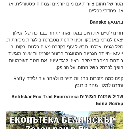
מטר של תהום ציורית עם מים זורמים וצמחיה פסטורלית. אז
אני פחדתי כפליים.
באנסקו
Bansko
חזרנו לסיים את היום במלון ואחרי גיחה בבריכה של המלון
יצאנו למרכז באנסקו. זכינו ליהנות מטברנה בולגרית מסורתית.
כולל נגנים. אכלתי תבשיל עוף בקדרה מאיה פלטת ירקות. ה
MVP -הייתה הגבינה המטוגנת ברוטב אוכמניות אשר מוגשת
רותחת במחבת יצוקה. ראינו לנגד עינינו את רוטב האוכמניות
הופך לכרמל בשל החום. על הכיפק.
קנינו כמה מזכרות בחנויות תיירים ולאחר עוד גלידה Raffy
וחזרנו למלון. מחר בורובץ.
שביל שמונת הגשרים
Екопътека
Beli Iskar Eco Trail
Бели Искър