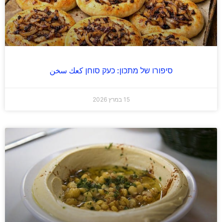
סיפורו של מתכון: כעק סוחן كعك سخن
15 במרץ 2026