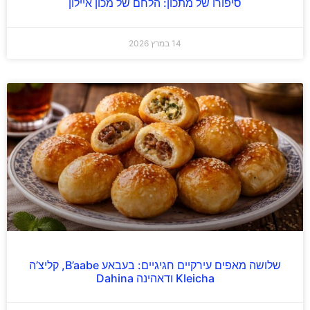
סיפורו של מתכון: הלחם של מכון איילון
14 במרץ 2026
שלושה מאפים עירקיים חגיגיים: בעבאע B’aabe, קליצ’ה
Kleicha ודאהינה Dahina