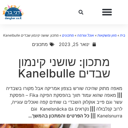
ת
»
מזון ומשקאות
»
אוכל וגורמה
»
מתכונים
»
מתכון: שושני קינמון שבדים Kanelbulle
ינואר 25, 2023
מתכונים
מתכון: שושני קינמון
שבדים Kanelbulle
מאפה מתוק שהיכה שורש בצפון אמריקה אבל מקורו בשבדיה
|||
מאפה שהוא עמוד תווך בהפסקת הפיקה Fika – הפסקת
עשר וגם פייב אוקלוק השבדי בו שותים קפה ואוכלים עוגייה,
לרוב קנלבולה
|||
נקראים גם Kanelsnäcka וגם
Kanelsnurra
||| כל הפרטים והמתכון בהמשך…