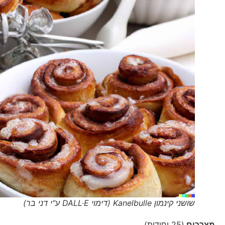
שושני קינמון Kanelbulle (דימוי DALL·E ע"י דני בר)
מצרכים
(25 יחידות)