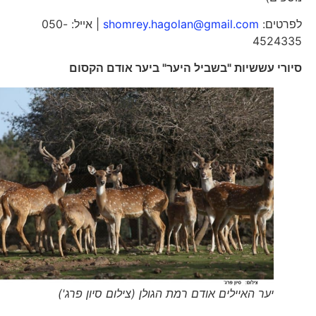
לפרטים:
shomrey.hagolan@gmail.com
| אייל: 050-
4524335
סיורי עששיות "בשביל היער" ביער אודם הקסום
יער האיילים אודם רמת הגולן (צילום סיון פרג')