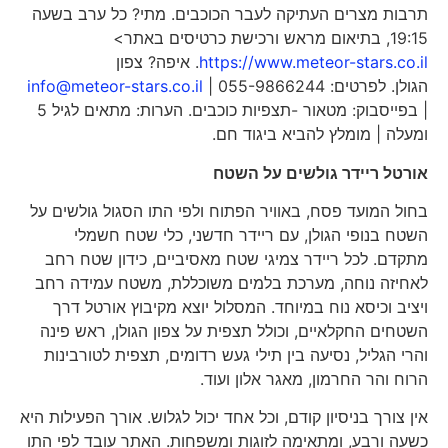
תרבות מצרים העתיקה לעבר הכוכבים. מתי? כל ערב בשעה
19:15, בתיאום מראש ורכישת כרטיסים באתר>
https://www.meteor-stars.co.il
. איפה? צפון
הגולן. לפרטים: 055-9866244 |
info@meteor-stars.co.il
| בפייסבוק: מטאור -תצפיות כוכבים. הערות: מתאים לגיל 5
ומעלה | מומלץ להביא ביגוד חם.
אורטל ריידר גולשים על השטח
בחול המועד פסח, באוויר הפתוח ולפי התו הסגול גולשים על
השטח בנופי הגולן, עם ריידר חדשני, כלי שטח חשמלי
מתקדם. לכל ריידר צמיגי שטח מאסיביים, כידון שטח רחב
לאחיזה נוחה, מערכת בלמים משוכללת, משטח עמידה רחב
ויציב וכיסא נוח במיוחד. המסלול יוצא מקיבוץ אורטל דרך
השטחים החקלאיים, וכולל תצפית על צפון הגולן, ראש פינה
והרי הגליל, נסיעה בין תילי געש רדומים, תצפית לטורבינות
הרוח והר החרמון, מאגר אלון ועוד.
אין צורך בניסיון קודם, וכל אחד יכול לגלוש. אורך הפעילות היא
כשעה ורבע, ומתאימה לזוגות ומשפחות. האתר עובד לפי התו