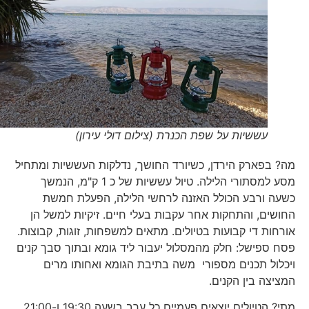
עששיות על שפת הכנרת (צילום דולי עירון)
מה? בפארק הירדן, כשיורד החושך, נדלקות העששיות ומתחיל
מסע למסתורי הלילה. טיול עששיות של כ 1 ק"מ, הנמשך
כשעה ורבע הכולל האזנה לרחשי הלילה, הפעלת חמשת
החושים, והתחקות אחר עקבות בעלי חיים. זיקיות למשל הן
אורחות די קבועות בטיולים. מתאים למשפחות, זוגות, קבוצות.
פסח ספישל: חלק מהמסלול יעבור ליד גומא ובתוך סבך קנים
ויכלול תכנים מספורי משה בתיבת הגומא ואחותו מרים
המציצה בין הקנים.
מתי? הטיולים יוצאים פעמיים כל ערב בשעה 19:30 ו-21:00,