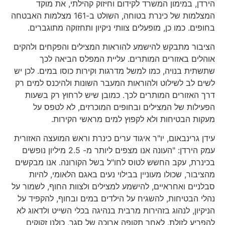
הירדן, במימון המשרד לקידום וחיזוק קהילתי, את מוקד
המצלמות של כינרת בטוחה, השולט ב-161 מצלמות האבטחה
בחופים. כמו כן, מופעלים צוותי ניקיון ותחזוקה מתוגברים.
הציבור מתבקש להישמע להוראות המצילים והפקחים ולהקים
אוהלים באזורים המותרים. עליית המפלס הביאה לכך
שתשתית בנויה, כמו למשל מדרגות וקירות כוסו במים. לכן יש
לשים לב לשילוט ולהוראות המעבר השונות ולהיכנס למים רק
דרך האזורים המותרים לכך. כמובן שיש לרחוץ רק בשעות
הפעילות של המצילים ובחופים המוכרזים, לא לטפס על
מעקות הבטיחות ולא לקפוץ למים מראשי הקירות.
עידן גרינבאום, יו"ר איגוד ערים כינרת וראש המועצה האזורית
עמק הירדן: "העונה אנו מצפים ליותר מ- 2.5 מיליון נופשים
בכינרת, עקב החשש לטוס לחו"ל בשל הקורונה. אנו מבקשים
מהציבור, שכולו מעוניין בבילוי נעים באגם הלאומי, להיות
סבלניים ואחראיים, להישמע למצילים ולצוות החוף, לשמור על
נהלי הבטיחות, להשגיח על הילדים במים ובחוף, להקפיד על
הניקיון, לנהוג בזהירות מרבית בנהיגה בכלי השייט ולדאוג לא
להפריע לזולת. לאחר תקופה ארוכה של סגר, כולנו זקוקים