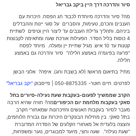
סיור והדרכה דרך היין ביקב גבריאל
מה? סיור והדרכה מיוחדת לכבוד חג הפסח. היכרות עם
הענבים והכרם, טעימות, והסברים על סוגי יינות וההבדלים
ביניהם. ותהליך גדילת הענבים עד ליצור היין וטיפים לשתיית
4 כוסות בליל הסדר. הפעילות אורכת שעה ומתאימה לקבוצות
קטנות עד 10 איש. מגיל שתיית יין ומעלה. מיוחד לפסח
"פרעה בפיגמ'ה באמצע הלילה" סיור והדרכה גם באמצע
הלילה.
מתי? בתיאום מראש! (לא בשבת וחג). איפה? אלוני הבשן
לפרטים: חיים חוטר- 050-8875335 | פייסבוק
"יקב גבריאל"
הקרב שממשיך לפעום-בעקבות שעת נעילה-סיורים בתל
סאקי בעקבות מלחמת יום הכיפורים
מה? חוויה שהיא הרבה
מעבר לסיור בעקבות האנשים והזיכרונות שמאחורי הקרב
בתל סאקי. בין מחילות הבונקרים היכרות עם גבורת הלוחמים,
והצצה בלעדית אל מאחורי הקלעים של הסדרה המדוברת
"שעת נעילה". שעה וחצי, מיועד למבוגרים, נוער ומשפחות,