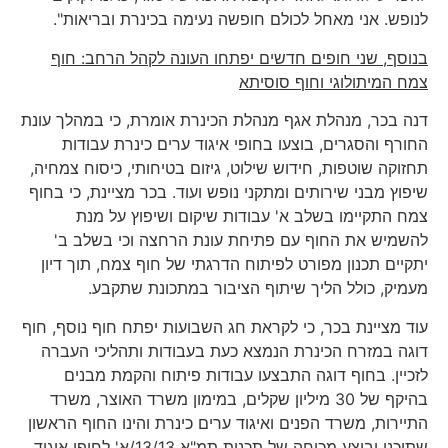
לנופש. אני מאחל לכולם חופשה נעימה בכינרת ובריאות".
בנוסף, שני חופים חדשים יפתחו העונה לקהל הרחב: חוף
צמח המיתולוגי וחוף סוסיתא
דנה בכר, מנהלת אגף מנהלת הכינרת אומרת, כי במהלך עונת
החורף והסגרים, בוצעו בחופי איגוד ערים כינרת עבודות
תחזוקה שוטפות, חידוש שילוט, גיזום בטיחותי, כיסוח צמחיה,
שיפוץ מבני שירותים ומתקני נופש ועוד. בכר מציינת, כי בחוף
צמח התקיימו בשלב א' עבודות שיקום ושיפוץ על מנת
להשמיש את החוף עם פתיחת עונת הרחצה וכי בשלב ב'
יתקיים תכנון מפורט לפיתוח הדרגתי של חוף צמח, תוך דיון
מעמיק, כולל הליך שיתוף הציבור במתכונת שתקבע.
עוד מציינת בכר, כי לקראת חג השבועות יפתח חוף נוסף, חוף
דוגה במזרח הכינרת הנמצא כעת בעבודות ותהליכי העברה
לזכיין. בחוף דוגה התבצעו עבודות פיתוח והקמת מבנים
בהיקף של 30 מיליון שקלים, במימון משרד האוצר, משרד
התיירות, משרד הפנים ואיגוד ערים כינרת והינו החוף הראשון
שתוכנן ובוצע מכוחה של תכנית תמ"א 13/13/א' לחופי איגוד