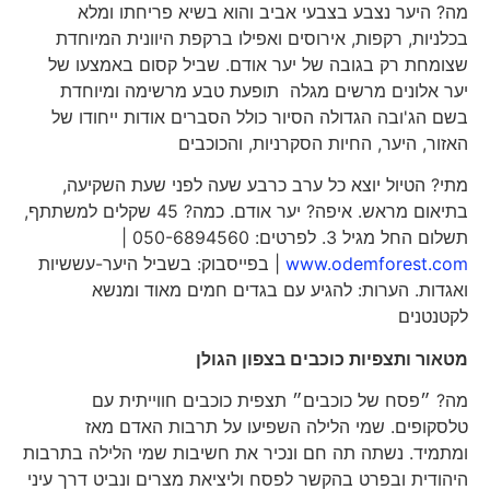
מה? היער נצבע בצבעי אביב והוא בשיא פריחתו ומלא
בכלניות, רקפות, אירוסים ואפילו ברקפת היוונית המיוחדת
שצומחת רק בגובה של יער אודם. שביל קסום באמצעו של
יער אלונים מרשים מגלה תופעת טבע מרשימה ומיוחדת
בשם הג'ובה הגדולה הסיור כולל הסברים אודות ייחודו של
האזור, היער, החיות הסקרניות, והכוכבים
מתי? הטיול יוצא כל ערב כרבע שעה לפני שעת השקיעה,
בתיאום מראש. איפה? יער אודם. כמה? 45 שקלים למשתתף,
תשלום החל מגיל 3. לפרטים: 050-6894560 |
www.odemforest.com
| בפייסבוק: בשביל היער-עששיות
ואגדות. הערות: להגיע עם בגדים חמים מאוד ומנשא
לקטנטנים
מטאור ותצפיות כוכבים בצפון הגולן
מה? ״פסח של כוכבים״ תצפית כוכבים חווייתית עם
טלסקופים. שמי הלילה השפיעו על תרבות האדם מאז
ומתמיד. נשתה תה חם ונכיר את חשיבות שמי הלילה בתרבות
היהודית ובפרט בהקשר לפסח וליציאת מצרים ונביט דרך עיני