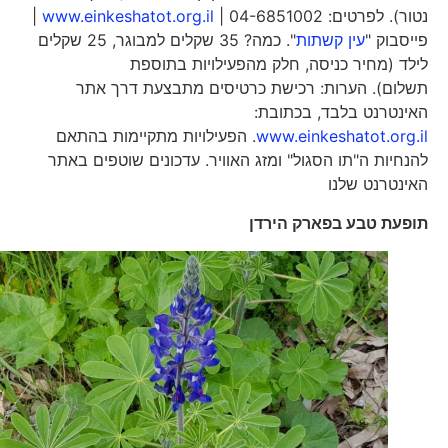
נטור). לפרטים: 04-6851002 |
www.einkeshatot.org.il
|
פייסבוק "
עין קשתות
". כמה? 35 שקלים למבוגר, 25 שקלים
לילד (מחיר כניסה, חלק מהפעילויות בתוספת
תשלום). הערות: רכישת כרטיסים מתבצעת דרך אתר
האינטרנט בלבד, בכתובת:
www.einkeshatot.org.il
. הפעילויות מתקיימות בהתאם
להנחיות ה"תו הסגול" ומזג האוויר. עדכונים שוטפים באתר
האינטרנט שלנו
תופעת טבע בפארק הירדן