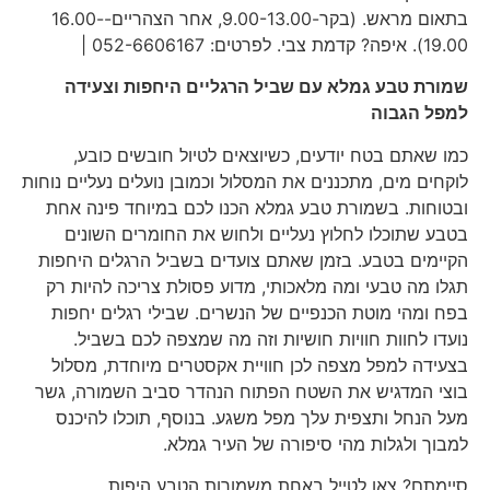
בתאום מראש. (בקר-9.00-13.00, אחר הצהריים-16.00-
19.00). איפה? קדמת צבי. לפרטים: 052-6606167 |
שמורת טבע גמלא עם שביל הרגליים היחפות וצעידה
למפל הגבוה
כמו שאתם בטח יודעים, כשיוצאים לטיול חובשים כובע,
לוקחים מים, מתכננים את המסלול וכמובן נועלים נעליים נוחות
ובטוחות. בשמורת טבע גמלא הכנו לכם במיוחד פינה אחת
בטבע שתוכלו לחלוץ נעליים ולחוש את החומרים השונים
הקיימים בטבע. בזמן שאתם צועדים בשביל הרגלים היחפות
תגלו מה טבעי ומה מלאכותי, מדוע פסולת צריכה להיות רק
בפח ומהי מוטת הכנפיים של הנשרים. שבילי רגלים יחפות
נועדו לחוות חוויות חושיות וזה מה שמצפה לכם בשביל.
בצעידה למפל מצפה לכן חוויית אקסטרים מיוחדת, מסלול
בוצי המדגיש את השטח הפתוח הנהדר סביב השמורה, גשר
מעל הנחל ותצפית עלך מפל משגע. בנוסף, תוכלו להיכנס
למבוך ולגלות מהי סיפורה של העיר גמלא.
סיימתם? צאו לטייל באחת משמורות הטבע היפות