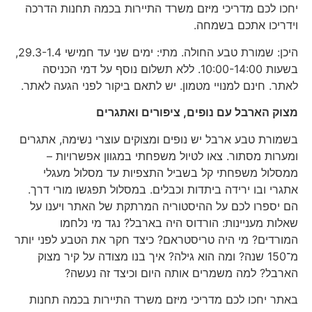
יחכו לכם מדריכי מיזם משרד התיירות בכמה תחנות הדרכה
וידריכו אתכם בשמחה.
היכן: שמורת טבע החולה. מתי: ימים שני עד חמישי 29.3-1.4,
בשעות 10:00-14:00. ללא תשלום נוסף על דמי הכניסה
לאתר. חינם למנויי מטמון. יש לתאם ביקור לפני הגעה לאתר.
מצוק הארבל עם נופים, ציפורים ואתגרים
בשמורת טבע ארבל יש נופים ומצוקים עוצרי נשימה, אתגרים
ומערות מסתור. צאו לטיול משפחתי במגוון אפשרויות –
ממסלול משפחתי קל בשביל התצפיות עד מסלול מעגלי
אתגרי ובו ירידה ביתדות וכבלים. במסלול תפגשו מורי דרך.
הם יספרו לכם על ההיסטוריה המרתקת של האתר ויענו על
שאלות מעניינות: הורדוס היה בארבל? נגד מי נלחמו
המורדים? מי היה טריסטראם? כיצד חקר את הטבע לפני יותר
מ־150 שנה? ומה הוא גילה? איך בנו מצודה על קיר מצוק
הארבל? למה משמרים אותה היום וכיצד זה נעשה?
באתר יחכו לכם מדריכי מיזם משרד התיירות בכמה תחנות