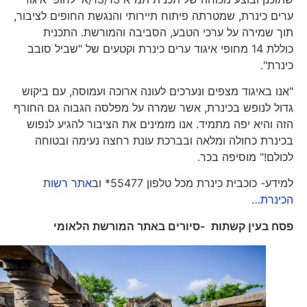
ערים כינרת, שמטרתה פיתוח תיירותי והנגשת החופים לציבור,
תוך שמירה על ערכי הטבע, הסביבה והמורשת. התכנית
כוללת 14 מחופי איגוד ערים כינרת וקטעים של "שביל סובב
כינרת".
"אנו באיגוד מצפים ונערכים לעונה ארוכה ועמוסה, עם ביקוש
גדול לנופש בכינרת, אשר שמרה על מפלסה הגבוה גם החורף
הזה והיא יפה מתמיד. אנו מזמינים את הציבור להגיע לנפוש
בכינרת כחולה ומלאה ובברכת עונת רחצה נעימה ובטוחה
לכולם!" מוסיפה בכר.
למידע- כוכבית כינרת מכל טלפון 55477* וב
אתר רשות
הכינרת…
פסח בעין קשתות -סיורים באתר המורשת הלאומי