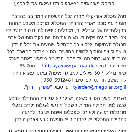
פריחת תורמוסים בפארק הירדן (צילום אבי ליברמן)
מה? מסלול אור-קולי מהנה לכל המשפחה המדובב בהרבה
הומור ע"י כוכבי "ארץ נהדרת". המסלול מורכב משבע תחנות
בהן לומדים על הגחליליות, מקבלים טיפים לחיים טובים על ידי
צב, רוקדים עם זיקית ושומעים את החוויות הקסומות של אבני
הבזלת העתיקות. לכל אורך המסלול שומעים את נחל הירדן
שוצף וקוצף ומוסיף לחוויה החושית. מתי? מרדת החשכה בכל
ימות השבוע בחול המועד פסח. הרשמה מראש באתר פארק
הירדן>>
https://www.parkyarden.co.il/
. כמה? 35
שקלים לילד/ 30 שקלים למבוגר. איפה? באתר פארק הירדן
ליד מושב חד נס. לפרטים: 050-6912481 |
tyarden@megolan.org.il
| פייסבוק "
פארק הירדן
".
הערות: משך הסיור כשעה. יש להגיע לנקודת ההתחלה כרבע
שעה לפני תחילת הסיור. השביל מונגש לעגלות ילדים ובעלי
מוגבלות תנועה ולאורכו ספסלים ופינות ישיבה. להגעה
לתחילת המסלול יש לכתוב בוייז תופעת טבע פארק הירדן.
צופן האפיקומן מבית רונדו
go
-פעילות חווייתית במפקדת