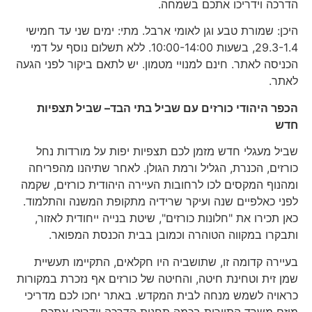
הדרכה וידריכו אתכם בשמחה.
היכן: שמורת טבע וגן לאומי ארבל. מתי: ימים שני עד חמישי
29.3-1.4, בשעות 10:00-14:00. ללא תשלום נוסף על דמי
הכניסה לאתר. חינם למנויי מטמון. יש לתאם ביקור לפני הגעה
לאתר.
הכפר היהודי כורזים עם שביל בתי הבד– שביל תצפיות
חדש
שביל מעגלי חדש מזמן לכם תצפיות יפות על מורדות נחל
כורזים, הכנרת, הגליל ורמת הגולן. לאחר שתיהנו מהפריחה
ומהנוף המקסים לכו לרחובות העיירה היהודית כורזים, שקמה
לפני כאלפיים שנה ועיקר שרידיה מתקופת המשנה והתלמוד.
כאן תכירו את "חלונות כורזים", שיטת בנייה ייחודית לאזור,
ותבקרו במקווה הטוהרה וכמובן בבית הכנסת המפואר.
בעיירה קדומה זו, שתושביה היו חקלאים, התקיימו תעשיית
שמן זית וטחינת חיטה, והחיטה של כורזים אף נזכרת במקורות
כראויה לשמש מנחה לבית המקדש. באתר יחכו לכם מדריכי
מיזם משרד התיירות בכמה תחנות הדרכה וידריכו אתכם