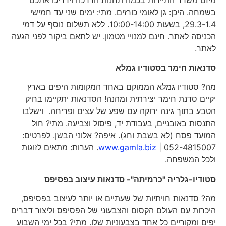
בשמחה. היכן: גן לאומי כורזים. מתי: ימים שני עד חמישי
29.3-1.4, בשעות 10:00-14:00. ללא תשלום נוסף על דמי
הכניסה לאתר. חינם למנויי מטמון. יש לתאם ביקור לפני הגעה
לאתר.
סדנאות חימר בסטודיו גמלא
מה? סטודיו גמלא הממוקם באחד המקומות היפים בארץ
יקיים סדנת חימר יצירתית ומהנה! הסדנאות יתקיימו בחיק
הטבע בתוך גינה ירוקה עם שפע של עצים ופריחה. וישלבו
התנסות באובניים, בעבודת יד, פיסול וצביעה. מתי? חול
המועד פסח (לא בשבת וחג). איפה? אלוני הבשן. לפרטים:
052-4815007 |
www.gamla.biz
. הערות: מתאים לזוגות
ולכל המשפחה.
סטודיו-גלריה "כרמיתה"- סדנאות עיצוב בפסיפס
מה? סדנאות חויתיות של שעתיים או יותר לעיצוב בפסיפס,
היכרות עם העולם הקסום והצבעוני של הפסיפס וליצור דברים
יפים ומקוריים כל אחד בצבעוניות שלו. מתי? בכל ימי השבוע