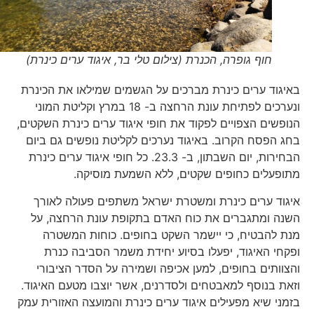
חוף גופרה, הכנרת (צילום טלי בר, איגוד ערים כינרת)
באיגוד ערים כינרת מברכים על הגשמים שמילאו את הכינרת
ונערכים לפתיחת עונת הרחצה ב- 18 במרץ וקליטת המוני
הנופשים הצפויים לפקוד את חופי איגוד ערים כינרת השקטים,
בחג הפסח הקרוב. באיגוד נערכים לקליטת נופשים גם ביום
הבחירות, יום השבתון, ב- 23.3. כל חופי איגוד ערים כינרת
מתופעלים כחופים שקטים, ללא השמעת מוסיקה.
איגוד ערים כינרת ומשטרת ישראל משתפים פעולה לאורך
השנה ומתגברים את כוח האדם בתקופת עונת הרחצה, על
מנת להבטיח, כי יישמר השקט בחופים. כוחות המשטרה
ופקחי האיגוד, יפעלו בסיוע יחידת משמר הסביבה כנרת
והצוותים בחופים, למען אכיפה ושמירה על הסדר הציבורי
וזאת בנוסף למאבטחים ולסדרנים, אשר יוצבו מטעם האיגוד.
בזמני שיא מפעילים איגוד ערים כינרת והמועצה האזורית עמק