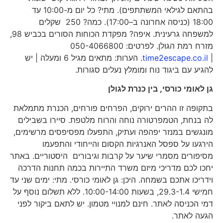
בהתאם לגילאי המשתתפים). מתי? כל יום מ-10:00 עד
18:00 (כניסה אחרונה ב–17:00). כמה? 250 שקלים
למשפחה גרעינית. איפה? מפקדת הכוחות הסורים בכביש 98,
מזרח רמת הגולן. לפרטים: 050-4066800
|
time2escape.co.il
. הערות: מתאים מגיל 6 ומעלה | יש
להגיע עם ביגוד נוח ומומלץ נעלים סגורות.
גן לאומי כורסי, בין כנרת לגולן
בתקופה זו ההרים ירוקים, הפרחים פורחים, הכנרת מתמלאת
לה בנחת, הטמפרטורה נוחה והרוח מלטפת. סיירו בשבילים
מונגשים במנזר יפהפה ועתיק, התפעלו מפסיפסים מרשימים,
הירגעו על ספסל האנרגיות הקסום והייחודי והתפעמו
מסיפורים מסמרי שיער על קרבות וגיבורים היסטוריים. באתר
יחכו לכם מדריכי מיזם משרד התיירות בכמה תחנות הדרכה
וידריכו אתכם בשמחה. היכן: גן לאומי כורסי. מתי: ימים שני עד
חמישי 29.3-1.4, בשעות 10:00-14:00. ללא תשלום נוסף על
דמי הכניסה לאתר. חינם למנויי מטמון. יש לתאם ביקור לפני
הגעה לאתר.