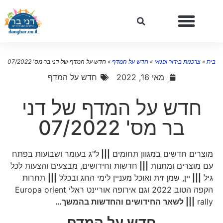
ית
»
צרכנות בידור ופנאי
»
חדש על המדף
»
חדש על המדף של דני בר מס' 07/2022
מאי 16, 2022
חדש על המדף
חדש על המדף של דני
בר מס' 07/2022
מוצרים חדשים במגוון תחומים
|||
ל"ג בעומר ושבועות בפתח
עם מוצרים ומתנות
|||
חדשות וחידושים, מבצעים והצעות לכל
גיל
|||
יין, שמן זית ואוכל מעניין לימי החג ובכלל
|||
תחרות
הקפה הטוב 2022 וגם אירופה אוריינט ראלי Europa orient
rally
||| לשאר החידושים והחדשות בהמשך…
חדש על המדף