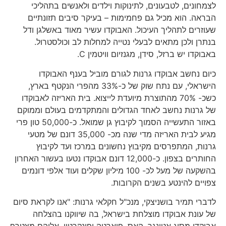
לצמחונים, לטבעונים, לתינוקות וילדים ולאנשים בתהליכי
הבראה. הוא מכיל גם פחמימות – בעיקר סיבים תזונתיים
שעוזרים לתהליך העיכול. האבוקדו עשיר מאוד באשלגן ודל
בנתרן ולכן מתאים לבעלי נטייה למחלות לב וכולסטרול.
באבוקדו יש ברזל, סידן, מגנזיום וויטמין C.
כיום נחשב אבוקדו גרנות לגורם מוביל בענף האבוקדו
הישראלי, עם נתח שוק של כ-33% מהפרי הנקטף בארץ,
כשכ- 70% מהתוצרת מיועדת לייצוא. בית האריזה לאבוקדו
של גרנות נחשב לאחד הגדולים והמתקדמים בעולם וממוקם
באזור התעשייה הסמוך לקיבוץ גן שמואל. כ-50,000 טון פרי
מגיע לבית האריזה מדי שנה מכ- 35,000 דונם של מטעי
גרנות, המתפרסים מקיבוץ נחשונים במרכז ועד לקיבוץ
החותרים בצפון. כ-12,000 דונם אבוקדו נטעו בעשור האחרון
בהשקעה של מעל לכ- 100 מיליון שקלים ועוד אלפי דונמים
צפויים להינטע בשנים הקרובות.
לדברי תמיר בושניצקי, מנכ"ל חקלאי גרנות: "אנו לקראת סיום
של עונת אבוקדו מוצלחת בישראל, בה שיווקנו בהצלחה
אבוקדו מסוג אטינגר, האס, פוארטה ופינקרטון, אליהם מצטרף