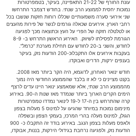
עונת החורף של 21-22 התאפיינה, בעיקר, בטמפרטורות
נמוכות יחסית לממוצע הרב שנתי. בחודש דצמבר התרחשו
שני אירועי סערה משמעותיים שכללו רוחות חזקות שנשבו בכל
רחבי הארץ. אירועים שכאלה גורמים לנשר של פירות מהעצים
או לטלטלה חזקה של הפרי על העץ וכתוצאה מכך לפגיעה
הגורמת לפסילתו לשיווק. האירוע הראשון התרחש ב- 8-9
לחודש, והשני ב-20 לחודש עם תחילת מערכת "כרמל".
בעקבות אירועים אלו התקבלוכ-200 הודעות נזק, בעיקר
בענפים ירקות, הדרים ואבוקדו.
חודש ינואר האחרון, לדוגמא, היה הקר ביותר מאז 2008.
בקנט מציינים כי לא זו בלבד שהממוצע החודשי היה נמוך
מהממוצע הרב שנתי, אלא שמאמצע ינואר היינו עדים לרצף
הימים הקרים הארוך ביותר שנמדד מאז שנות ה-90. באירוע
קרה שהתרחש בין ה-17 ל-19 לינואר נמדדו טמפרטורות
מינימום נמוכות במיוחד שהגיעו על למינוס 5 מעלות בצפון
הגולן, למינוס מעלה בהרי המרכז, בעמקי הצפון ובשפלה
ולאפס מעלות בצפון הנגב. באירוע בודד זה התקבלו כ- 900
הודעות נזק, ולפגיעה נרחבת בגידולי הירקות, בננות, אבוקדו,