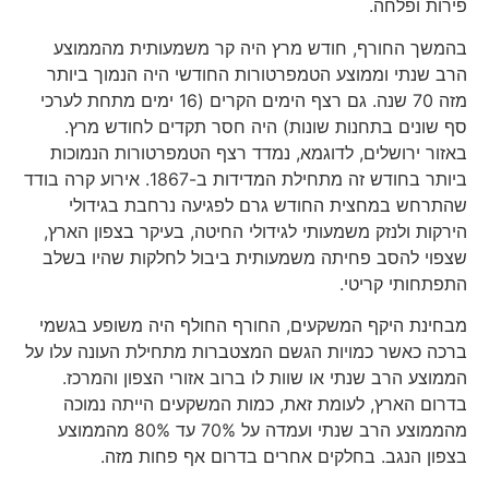
פירות ופלחה.
בהמשך החורף, חודש מרץ היה קר משמעותית מהממוצע
הרב שנתי וממוצע הטמפרטורות החודשי היה הנמוך ביותר
מזה 70 שנה. גם רצף הימים הקרים (16 ימים מתחת לערכי
סף שונים בתחנות שונות) היה חסר תקדים לחודש מרץ.
באזור ירושלים, לדוגמא, נמדד רצף הטמפרטורות הנמוכות
ביותר בחודש זה מתחילת המדידות ב-1867. אירוע קרה בודד
שהתרחש במחצית החודש גרם לפגיעה נרחבת בגידולי
הירקות ולנזק משמעותי לגידולי החיטה, בעיקר בצפון הארץ,
שצפוי להסב פחיתה משמעותית ביבול לחלקות שהיו בשלב
התפתחותי קריטי.
מבחינת היקף המשקעים, החורף החולף היה משופע בגשמי
ברכה כאשר כמויות הגשם המצטברות מתחילת העונה עלו על
הממוצע הרב שנתי או שוות לו ברוב אזורי הצפון והמרכז.
בדרום הארץ, לעומת זאת, כמות המשקעים הייתה נמוכה
מהממוצע הרב שנתי ועמדה על 70% עד 80% מהממוצע
בצפון הנגב. בחלקים אחרים בדרום אף פחות מזה.