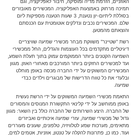
האוזניים, הזרמת מדיה ומוסיקה, חיבור לאפליקציה, וגם
תמיכה מרחוק באמצעות האפליקציה. המכשירים מאובזרים
בסוללת ליתיום-יון נטענת, 3 שעות הטענה מספיקות ליום
שלם. המכשירים נכבים ונדלקים אוטומטית עם הכנסתם
והוצאתם מהמטען.
רשת "שטיינר" משווקת מבחר מכשירי שמיעה שוויצריים
דיגיטליים מתקדמים בכל העוצמות והגדלים, החל ממכשירי
השמיעה הקטנים ביותר הממוקמים עמוק בתוך תעלת השמע,
ועד למכשירים החזקים ביותר המורכבים מאחורי האוזן. מגוון
המכשירים המשווקים על ידי החברה מכסה באופן מוחלט
ובלעדי את כל טווח הדרישות של מבוגרים וילדים כבדי
שמיעה.
התאמת מכשירי השמיעה המשווקים על ידי הרשת נעשית
באופן ממוחשב על ידי קלינאי התקשורת המנוסים והמסורים
של החברה. היצע השירותים של החברה כולל בין השאר: מגוון
גדול של מכשירי שמיעה, עזרי שמיעה איכותיים ואביזרים
מתאימים, מערכות שמע לטלוויזיה, טלפונים, שעונים מעוררים
ועוד. כמו כן, פתרונות להקלה על טנטון, אוזניות, אטמים למים,