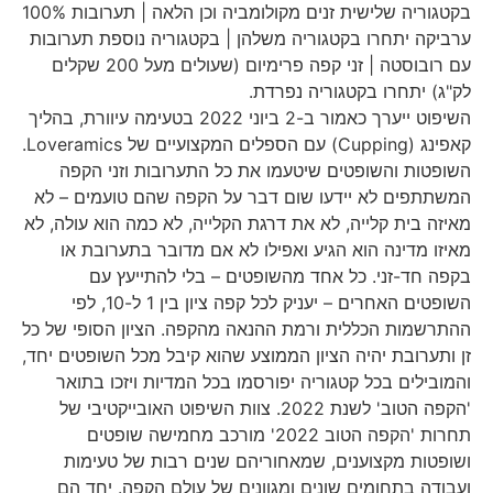
בקטגוריה שלישית זנים מקולומביה וכן הלאה | תערובות 100%
ערביקה יתחרו בקטגוריה משלהן | בקטגוריה נוספת תערובות
עם רובוסטה | זני קפה פרימיום (שעולים מעל 200 שקלים
לק"ג) יתחרו בקטגוריה נפרדת.
השיפוט ייערך כאמור ב-2 ביוני 2022 בטעימה עיוורת, בהליך
קאפינג (Cupping) עם הספלים המקצועיים של Loveramics.
השופטות והשופטים שיטעמו את כל התערובות וזני הקפה
המשתתפים לא יידעו שום דבר על הקפה שהם טועמים – לא
מאיזה בית קלייה, לא את דרגת הקלייה, לא כמה הוא עולה, לא
מאיזו מדינה הוא הגיע ואפילו לא אם מדובר בתערובת או
בקפה חד-זני. כל אחד מהשופטים – בלי להתייעץ עם
השופטים האחרים – יעניק לכל קפה ציון בין 1 ל-10, לפי
ההתרשמות הכללית ורמת ההנאה מהקפה. הציון הסופי של כל
זן ותערובת יהיה הציון הממוצע שהוא קיבל מכל השופטים יחד,
והמובילים בכל קטגוריה יפורסמו בכל המדיות ויזכו בתואר
'הקפה הטוב' לשנת 2022. צוות השיפוט האובייקטיבי של
תחרות 'הקפה הטוב 2022' מורכב מחמישה שופטים
ושופטות מקצוענים, שמאחוריהם שנים רבות של טעימות
ועבודה בתחומים שונים ומגוונים של עולם הקפה. יחד הם