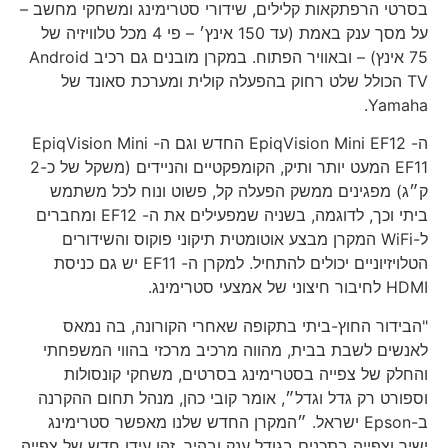
בסרטי הרפתקאות קלילים, שידורי סטרימינג ומשחקי מחשב –
על מסך ענק באמת (עד 150 אינץ׳ – פי 4 מכל טלוויזיה של
75 אינץ) – ובאוויר הפתוח. במקרן מובנים גם רכיב Android
TV הכולל שלט רחוק בהפעלה קולית ומערכת סאונד של
Yamaha.
ה- EpiqVision Mini EF12 החדש וגם ה- EpiqVision Mini
EF11 המעט יותר ותיק, הקומפקטיים והניידים (משקל של כ-2
ק״ג) מפגינים ממשק הפעלה קל, פשוט ונוח לכל משתמש
ביתי וכך, לדוגמה, בשניה שמפעילים את ה- EF12 ומחברים
ל-WiFi המקרן מבצע אוטומטית תיקוני פוקוס והשידורים
הטלויזיוניים יכולים להתחיל. למקרן ה- EF11 יש גם כניסת
HDMI לחיבור חיצוני של אמצעי סטרימינג.
"הבידור החוץ-ביתי בתקופה שאחרי הקורונה, בה נמאס
לאנשים לשבת בבית, מהווה מרכיב מרכזי בהווי המשפחתי
והחלק של צפייה בסטרימינג בסרטים, משחקי קונסולות
וספורט רק גדל וגדל״, אומר קובי כהן, מנהל תחום ההקרנה
ב-Epson ישראל. ״המקרן החדש שלנו מאפשר סטרימינג
ישיר וצפייה בתכנים בגודל ענק ובהיר. זהו עידן חדש של צפייה