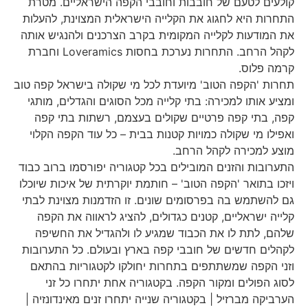
קולעים לטעם של חובבות וחובבי הקפה הישראליים. מטרת
התחרות היא לחגוג את הקלייה הישראלית המצוינת, להעלות
את המודעות לקלייה המקומית בקרב הצרכנים ולהנגיש אותה
לקהל הרחב. התחרות נערכת בחסות Loveramics וחברת
קרמה פלוס.
תחרות 'הקפה הטוב' מיועדת לכל מי שקולה בישראל קפה טוב
ומציע אותו למכירה: בתי קלייה מכל הסוגים והגדלים, מותגי
קפה, בתי קפה פרטיים שקולים בעצמם, רשתות בתי קפה
ואפילו מי שקולה כמויות קטנות בבית – כל עוד הקפה הקלוי
מוצע למכירה לקהל הרחב.
התערובות והזנים המובילים בכל קטגוריה יפורסמו ברוב כבוד
ויזכו בתואר 'הקפה הטוב' – חותמת יוקרתית של איכות שיוכלו
גם להשתמש בה בפרסומים שונים. זו הזדמנות מצוינת לבתי
קלייה ישראליים, קטנים כגדולים, להציג לראווה את הקפה
שלהם, לתת לו את הכבוד שמגיע לו ולהגדיל את החשיפה
לקהלים חדשים של חובבי קפה בארץ ובעולם. כל התערובות
וזני הקפה שמשתתפים בתחרות יחולקו לקטגוריות בהתאם
לסוג הפולים ומקור הקפה. בקטגוריה אחת יתחרו כל זני
הערביקה מברזיל | בקטגוריה שנייה יתחרו זנים מאינדונזיה |