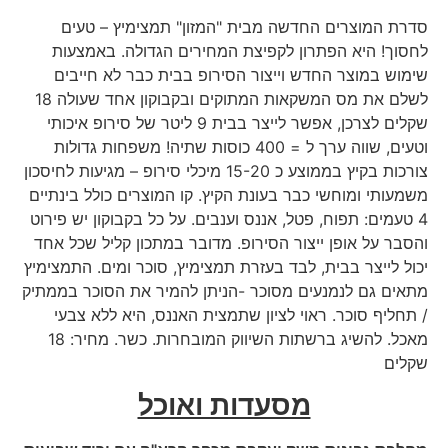
סדרת המוצרים החדשה מבית "המזון" תמצימיץ – טעים
לחסוך! היא הפתרון לקפיצת המחירים הגדולה. באמצעות
שימוש במוצר החדש וייצור הסירופ בבית כבר לא חייבים
לשלם את מס המשקאות המתוקים ובקבוקון אחד שעולה 18
שקלים לצרכן, אפשר לייצר בבית 9 ליטר של סירופ איכותי
וטעים, שווה ערך ל = 400 כוסות שתיה! משפחות גדולות
צורכות בקיץ בממוצע כ 15-20 מיכלי סירופ – מגיעות לחיסכון
משמעותי ומוחשי כבר בעונת הקיץ. קו המוצרים כולל בינתיים
4 טעמים: תפוח, פטל, אננס וענבים. על כל בקבוקון יש פירוט
והסבר על אופן ייצור הסירופ. מדובר במתכון קליל שכל אחד
יכול לייצר בבית, לבד בעזרת תמצימיץ, סוכר ומים. התמצימיץ
מתאים גם לנמנעים מסוכר -הניתן להמיר את הסוכר בממתיק
/ תחליף סוכר. ראוי לציון שתמצית האננס, היא ללא צבעי
מאכל. להשיג ברשתות השיווק המובחרות. כשר. מחיר: 18
שקלים
מסעדות ואוכל