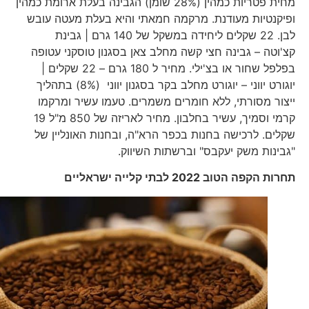
מחית פטריות כמהין (28% שומן) הגבינה בעלת ארומת כמהין
ופיקנטיות מעודנת. מרקמה חמאתי והיא בעלת מעטה עובש
לבן. 22 שקלים ליחידה במשקל של 140 גרם | גבינת
קצ'וטה – גבינה חצי קשה מחלב צאן בסגנון טוסקני עטופה
בפלפל שחור או בצ'ילי. מחיר ל 180 גרם – 22 שקלים |
יוגורט יווני – יוגורט מחלב בקר בסגנון יווני (8%) בתהליך
ייצור מסורתי, ללא חומרים משמרים. טעמו עשיר ומרקמו
קרמי וסמיך, עשיר בחלבון. מחיר לאריזה של 850 מ"ל 19
שקלים. לרכישה בחנות בכפר הרא"ה, ובחנות האונליין של
"גבינות משק יעקבס" וברשתות השיווק.
תחרות הקפה הטוב 2022
לבתי קלייה ישראליים