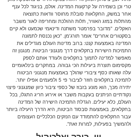
טרי וכן בשמירה על קרקעות המדינה. אולם, בניגוד לכל ענף
אחר במשק, החקלאות סובלת מחוסר וודאות כתוצאה
מהתלות במזג האוויר, תלות ההולכת ומחריפה לאור משבר
האקלים. "מדובר בפרמטר משתנה ודינאמי שכמעט ולא קיים
בסקטורים אחרים" אומר תורג'מן. "כאן נכנסת לתמונה
המדינה באמצעות קנט: ברוב מדינות העולם מגדילים את
התמיכות הישירות בחקלאים דרך מנגנוני הביטוח. מנגנון זה
מאפשר למדינה לתמוך בחקלאים ולעודד אותם לספק
מקסימום תוצרת ביעילות הכי גבוהה. במחקרים בינלאומיים
עלה שאותו כסף ציבורי שהולך באמצעות מנגנוני הביטוח
לתמיכה בחקלאים חוזר לציבור פי 5 ולפעמים אפילו יותר.
יתירה מכך, הוא מונע בזבוז של כספי ציבור כיוון שמנגנוני פיצוי
נקודתיים הניתנים בעקבות משבר או אירוע חריג התגלו, בכל
העולם, כלא יעילים. הגדלת התמיכה הישירה של המדינה
בחקלאים, באמצעות סבסוד הביטוח, היא הדרך היעילה ביותר
עבור החקלאים להתמודד עם הנזקים הכלכליים העצומים
ולהמשיך בפעילות, למרות זאת".
יין, בירה ואלכוהול