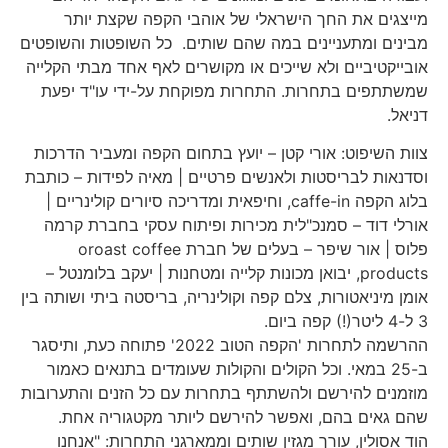
מייצגים את החך הישראלי של אוהבי הקפה שקצת יותר
מבינים ומתעניינים במה שהם שותים. כל השופטות והשופטים
אובייקטיביים ולא שייכים או מקושרים לאף אחד מבתי הקלייה
שמשתתפים בתחרות. התחרות מפוקחת על-ידי עו"ד יפעת
דניאל.
צוות השיפוט: אורי קטן – יועץ בתחום הקפה ומעביר הדרכות
וסדנאות לבריסטות ולאנשים פרטיים | מאיה לפידות – כותבת
בלוג הקפה caffe-in, וחיפאית ומדריכה סיורים קולינריים |
אורלי דוד – סמנכ"לית מכירות ופיתוח עסקי בחברת קרמה
פלוס | אור שיפר – בעלים של חברת oroast coffee
products, יבואן מכונות קלייה ומטחנות | יעקב בלומנטל –
אומן מיניאטורות, צלם קפה וקולינריה, בריסטה ביתי ושותה בין
3 ל-4 ליטר(!) קפה ביום.
ההרשמה לתחרות 'הקפה הטוב 2022' פתוחה כעת, ותיסגר
ב-25 במאי. וכל הקולים והקולות שעומדים בתנאים כאמור
מוזמנים להירשם ולהשתתף בתחרות עם כל הזנים והתערובות
שהם גאים בהם, ואפשר להירשם ליותר מקטגוריה אחת.
הוד אסולין, עורך מגזין שותים וממארגני התחרות: "אנחנו