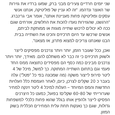
שני יזמים חרדיים צעירים מבני ברק, שמעו ברדיו את גזירות
שר האוצר ונדהמו. "זה לא עניין של פוליטיקה, אנחנו אנשי
עסקים ופוליטיקה פחות מעניינת אותנו", אומר אבי גרינברג.
"הרגשנו, שהגזירות נועדו להכות את החלשים, אזרחים שגם
ככה לא יכולים לרכוש שתייה מוגזת או ממותקת לביתם,
אנשים שרכשו עד היום תרכיזים והכינו את השתייה בבית.
הבנו שאנחנו צריכים למצוא פתרון, אז מצאנו".
ואכן, ככל שעובר הזמן, יותר ויותר צרכנים מפסיקים לייצר
ולשווק תרכיזים כי זה כבר לא משתלם להם. מאידך, יותר ויותר
צרכנים מבינים כמה כסף הם מפסידים כתוצאה ממס החד
פעמי וגם בתחום השתייה המתוקה. כך למשל, מיכל של 4
ליטר סירופ לייצור משקה (מה שמכונה בפי כל "פטל") עלה
בעבר כ 20 שקלים לצרכן, כיום, לאחר העמסת כלל העלויות
החדשות והמס המיוחד – העלות למיכל 4 ליטר זינקה למחיר
שערורייתי של 60-80 שקלים! בפועל, כמעט כל היצרנים
הפסיקו לייצר ולהפיץ אותו בגלל שהוא פחות כלכלי למשפחות
גדולות, שגם כך נאנקות תחת עלית המחירים הכללית בשוק
המזון.