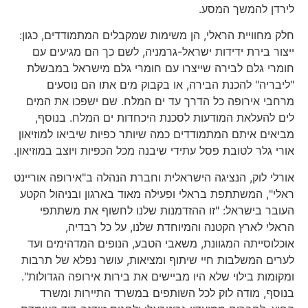
לירדן להמשך המסע.
חלק מחוויית הראלי, הן משימות שמקבלים המתמודדים, כגון:
ייצור בירת ידידות ישראל-גרמניה, לשם כך הם מגיעים עם
חומרי גלם לבירה שייצרו עם חומרי גלם מישראל במבשלת
"ליבריה" להכנת הבירה, או בקבוק מים אתו הם נוסעים
מרחבי אירופה כל הדרך עד ים המלח. שם ישפכו את המים
לים להעלאת המודעות לסכנת היכחדות ים המלח. בנוסף,
מביאים איתם המתמודדים כמה שיותר כפיות שיביאו למוזיאון
אורי גלר לטובת פסל עתידי שיבנה מכל הכפיות ויוצב במוזיאון.
אורלי לוק, הנציגה הישראלית וחברת הנהלה ב"אירופה אוריינט
ראלי", המשתתפת בראלי ופעילה מאוד בארגון ובניהול הקטע
העובר בישראל: "זו ההזדמנות שלנו לחשוף את משתתפי
הראלי לארץ הקטנה והמיוחדת שלנו, על כל רבדיה,
אוכלוסייתה המגוונת, משאבי הטבע, הנופים המדהימים ועד
לערים המשלבות חיי שיתוף ומציאות, עושר נפלא של תרבות
ומקומות בילוי שלא היו מביישים את בירות אירופה הגדולות".
בנוסף, מודה לוק לכל השותפים במשרד התיירות ומשרד