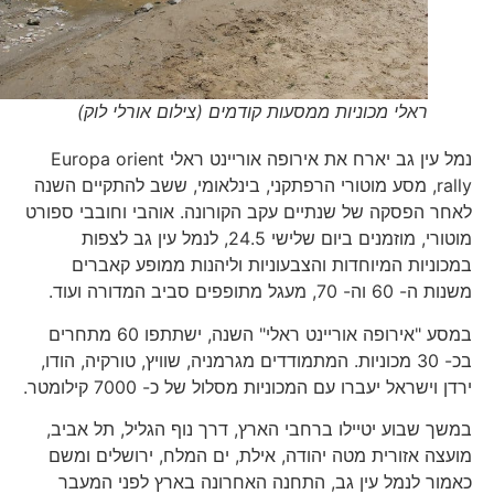
ראלי מכוניות ממסעות קודמים (צילום אורלי לוק)
נמל עין גב יארח את אירופה אוריינט ראלי Europa orient
rally, מסע מוטורי הרפתקני, בינלאומי, ששב להתקיים השנה
לאחר הפסקה של שנתיים עקב הקורונה. אוהבי וחובבי ספורט
מוטורי, מוזמנים ביום שלישי 24.5, לנמל עין גב לצפות
במכוניות המיוחדות והצבעוניות וליהנות ממופע קאברים
משנות ה- 60 וה- 70, מעגל מתופפים סביב המדורה ועוד.
במסע "אירופה אוריינט ראלי" השנה, ישתתפו 60 מתחרים
בכ- 30 מכוניות. המתמודדים מגרמניה, שוויץ, טורקיה, הודו,
ירדן וישראל יעברו עם המכוניות מסלול של כ- 7000 קילומטר.
במשך שבוע יטיילו ברחבי הארץ, דרך נוף הגליל, תל אביב,
מועצה אזורית מטה יהודה, אילת, ים המלח, ירושלים ומשם
כאמור לנמל עין גב, התחנה האחרונה בארץ לפני המעבר