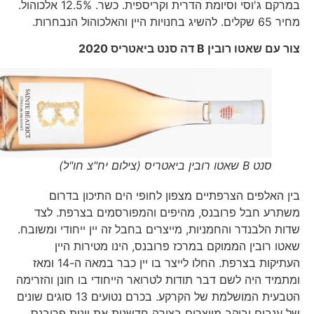
במרקם ג'וסי וסיומת הדרית וקריספית. כשר. 12.5% אלכוהול.
מחיר 65 שקלים. להשיג בחנויות היין והאלכוהול הנבחרות.
צור עם שאטו רובין
B
דה סנט ביאטריס 2020
סנט B שאטו רובין ביאטריס (צילום יח"צ חו"ל)
בין האלפים הצרפתיים מצפון לחופי הים התיכון בדרום
משתרע חבל פרובנס, מהיפים והמפורסמים בצרפת. לצד
שדות הלבנדר והחמניות, מייצרים בחבל זה יין ייחודי ומשובח.
שאטו רובין הממוקם במרכז פרובנס, הינו מטירות היין
העתיקות בצרפת. החלו לייצר בו יין כבר במאה ה-14 ומאז
ומתמיד היה לשם דבר תודות לטרואר הייחודי בו חונן והזרימה
הטבעית המושלמת של הקרקע. בכרם נטועים 13 סוגים שונים
של ענבים וביקב מייצרים בצורה חדשנית את יינות פרובנס