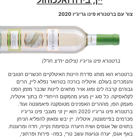
צור עם ברטנורא פינו גריג'יו 2020
ברטנורא פינו גריג'יו (צילום יח"צ חו"ל)
ברטנורא הוא מותג סדרת היינות האיטלקיים הכשרים הטובים
והנמכרים בעולם. איטליה בורכה בטרואר נפלא ליין, הרים
גבוהים קרבה לים ומזג אויר מתאים ליינות שכבר מזמן הפכו
לקלאסיקה. כל סוג יין מגיע מהמקום הייחודי לו בתוך איטליה,
מעמק הפו, מההרים האפנינים מטוסקנה פיאמונטה ועוד.
ברטנורא פינו גריג'יו 2020 הוא יין זני מענבי פינו גריג'יו
מכרמים בפיימונטה, איטליה. יין יבש ומאוזן להפליא הניחן
בתווים של אגסים ושיח היערה ובסיומת נקייה, חדה ומרעננת.
באף אגס, יערה ונגיעות עשב טרי, בפה- פירות ופרחוני,