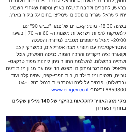
החוץ, לחברים ממועדון גרוטראלי ולחגית זיידנר-דוד העומדת
בראשו, לחברים ולחברות שלה בארץ ומקווה שאחרי השבוע
יהיו לישראל שגרירים נוספים שימליצו בחום על ביקור בארץ.
בשעה 18:30- מופע קאברים של צמד "כביש 90" עם
קלאסיקות לועזיות וישראליות משנות ה- 60 וה- 70 | בשעה
20:00- מעגל מתופפים מסביב למדורה והפעלה
אינטראקטיבית עם תופי ג'מבה אפריקאים, במשחקי קצב
וקואורדינציה ריקודים והרבה הומור. כניסה חופשית, אוכל
ושתייה בתשלום. להשלמת החוויה ניתן ליהנות מפוד טרקאס-
פלאפל, המבורגר ומתוקים ומפגש הדייגים עם מגוון מנות דגים
טריים, סלטים ומנות ילדים, בית הפרי-קפה, שתיה קלה ועוד
(בתשלום). פרטים על לינה ואטרקציות בנמל בטל': 04-
6659800 ובאתר:
www.eingev.co.il
נזקי מזג האוויר לחקלאות בהיקף של 140 מיליון שקלים
בחורף האחרון