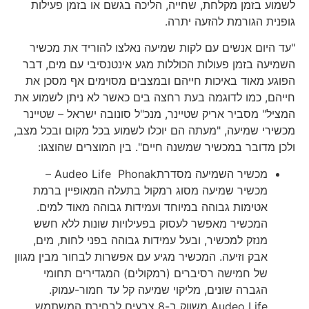
לשמוע בזמן מקלחת, שחייה, הליכה בגשם או בזמן פעילות
גופנית הגורמת להזעה יתרה.
"עד היום אנשים עם לקות שמיעה נאלצו להוריד את מכשיר
השמיעה בזמן פעולות הכוללות מגע אינטנסיבי עם מים, דבר
הפוגע מאוד באיכות חייהם ובמצבים מסוימים אף מסכן את
חייהם, כמו לדוגמה בעת רחצה בים כאשר לא ניתן לשמוע את
המציל" מסביר אריק שטיינר, מנכ"ל סונובה ישראל – שטיינר
מכשירי שמיעה, "מעתה הם יוכלו לשמוע בכל מקום ובכל מצב,
ולכן מדובר במכשיר שמשנה חיים". בין המוצרים שהוצגו:
מכשיר השמיעה מסדרתAudeo Life Phonak –
מכשיר שמיעה מסוג רמקול בתעלה המאופיין ברמת
אטימות גבוהה במיוחד ועמידות גבוהה מאוד למים.
המכשיר מאפשר לעסוק בפעילויות שונות ללא חשש
מנזק למכשיר, ובעל עמידות גבוהה בפני לחות, מים,
אבק וזיעה. המכשיר מגיע עם אפשרות לבחור מבין מגוון
של חמישה רסיברים (רמקולים) המגדירים תחומי
הגברה שונים, מליקוי שמיעה קל עד חמור-עמוק.
Audeo Life משווק ב-8 צבעים לבחירת המשתמש.