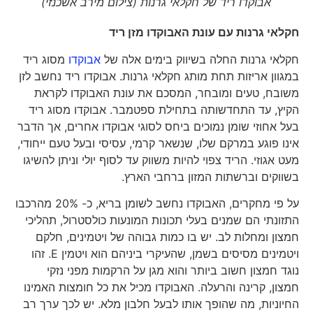
אבוקדו ריד של חקלאי גרנות (צילום מירב אשכנזי)
חקלאי גרנות עם עונת האבוקדו מזן ריד
חקלאי גרנות החלה בשיווק בימים אלה של
אבוקדו
מסוג ריד
במגוון אריזות תחת מותג חקלאי גרנות. אבוקדו ריד נחשב לזן
משובח, טעים ומובחר, המסכם את עונת האבוקדו לקראת
הקיץ, עד התחדשותה בתחילת ספטמבר. אבוקדו מסוג ריד
בעל אחוזי שומן נמוכים ביחס לסוגי אבוקדו אחרים, אך הדבר
אינו פוגע במרקם שלו, שנשאר קרמי, עסיסי ובעל טעם ייחודי,
מעט אגוזי. הריד צפוי להיות משווק עד לסוף יולי וניתן להשיגו
בשווקים וברשתות המזון ברחבי הארץ.
על פי מחקרים, האבוקדו נחשב לשומן בריא, כ- 20% מהרכבו
התזונתי הם שמנים בעלי תכונות המונעות כולסטרול, תהליכי
חמצון ומחלות לב. יש בו כמות גבוהה של ויטמינים, חלקם
ויטמינים מסיסים בשמן, שהעיקרי ביניהם הוא ויטמין E. זהו
נוגד חמצון חשוב ביותר והוא מגן על הרקמות מפני נזקי
חמצון, קרינה והרעלה. האבוקדו מכיל את כל חומצות האמינו
החיוניות, מה שהופך אותו לבעל חלבון מלא. יש לכך ערך רב