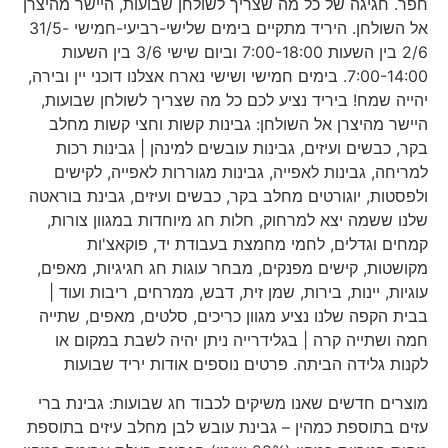
חפר. חגיגה של כל מה שצריך לשולחן שבועות, היישר מהיצרן
אל השולחן. היריד מתקיים בימים שלישי-רביעי-חמישי 31/5-
2/6 בין השעות 7:00-18:00 וביום שישי 3/6 בין השעות
7:00-14:00. בימים חמישי ושישי נארח אצלנו דוכני יין ובירה,
יהייה שמח! ביריד נציע לכם כל מה שצריך לשולחן שבועות,
היישר מהיצרן אל השולחן: גבינות קשות וחצי קשות מחלב
בקר, כבשים ועיזים, גבינות עובשים למינהן | גבינות רכות
למריחה, גבינות לאפייה, גבינות מגוררות לאפייה, לקישים
ולפסטות, יוגורטים מחלב בקר, כבשים ועיזים, גבינת בוראטה
שלנו ששמה יצא למרחוק, חלות חג מיוחדות במגוון צורות,
קמחים וגדלים, לחמי מחמצת בעבודת יד, פוקאצ'ות
מקושטות, קישים מפנקים, מבחר עוגות חג חגיגיות, מאפים,
עוגיות, יינות, בירות, שמן זית, דבש, ממרחים, ריבות ועוד |
בבית הקפה שלנו נציע מגוון כריכים, סלטים, מאפים, שתייה
חמה ושתייה קרה | בגלידרייה ניתן יהיה לשבת במקום או
לקנות גלידה הביתה. פרטים נוספים אודות יריד שבועות
מוצרים חדשים שאנו משיקים לכבוד חג שבועות: גבינת ברי
עזים בתוספת כמהין – גבינת עובש לבן מחלב עיזים בתוספת