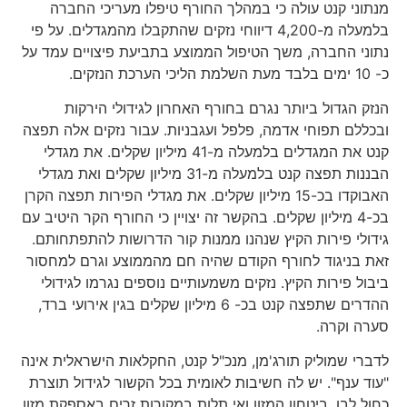
מנתוני קנט עולה כי במהלך החורף טיפלו מעריכי החברה
בלמעלה מ-4,200 דיווחי נזקים שהתקבלו מהמגדלים. על פי
נתוני החברה, משך הטיפול הממוצע בתביעת פיצויים עמד על
כ- 10 ימים בלבד מעת השלמת הליכי הערכת הנזקים.
הנזק הגדול ביותר נגרם בחורף האחרון לגידולי הירקות
ובכללם תפוחי אדמה, פלפל ועגבניות. עבור נזקים אלה תפצה
קנט את המגדלים בלמעלה מ-41 מיליון שקלים. את מגדלי
הבננות תפצה קנט בלמעלה מ-31 מיליון שקלים ואת מגדלי
האבוקדו בכ-15 מיליון שקלים. את מגדלי הפירות תפצה הקרן
בכ-4 מיליון שקלים. בהקשר זה יצויין כי החורף הקר היטיב עם
גידולי פירות הקיץ שנהנו ממנות קור הדרושות להתפתחותם.
זאת בניגוד לחורף הקודם שהיה חם מהממוצע וגרם למחסור
ביבול פירות הקיץ. נזקים משמעותיים נוספים נגרמו לגידולי
ההדרים שתפצה קנט בכ- 6 מיליון שקלים בגין אירועי ברד,
סערה וקרה.
לדברי שמוליק תורג'מן, מנכ"ל קנט, החקלאות הישראלית אינה
"עוד ענף". יש לה חשיבות לאומית בכל הקשור לגידול תוצרת
כחול לבן, ביטחון המזון ואי תלות במקורות זרים באספקת מזון