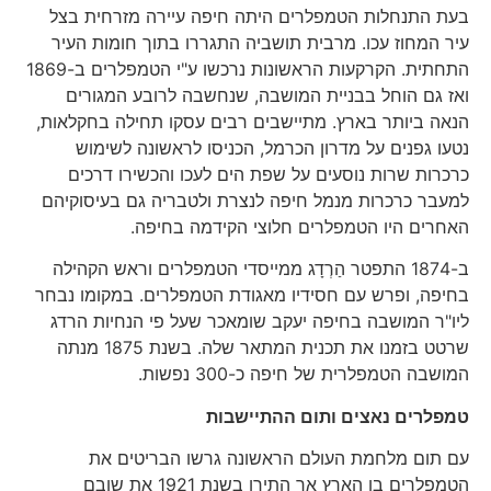
בעת התנחלות הטמפלרים היתה חיפה עיירה מזרחית בצל
עיר המחוז עכו. מרבית תושביה התגררו בתוך חומות העיר
התחתית. הקרקעות הראשונות נרכשו ע"י הטמפלרים ב-1869
ואז גם הוחל בבניית המושבה, שנחשבה לרובע המגורים
הנאה ביותר בארץ. מתיישבים רבים עסקו תחילה בחקלאות,
נטעו גפנים על מדרון הכרמל, הכניסו לראשונה לשימוש
כרכרות שרות נוסעים על שפת הים לעכו והכשירו דרכים
למעבר כרכרות מנמל חיפה לנצרת ולטבריה גם בעיסוקיהם
האחרים היו הטמפלרים חלוצי הקידמה בחיפה.
ב-1874 התפטר הַרְדָג ממייסדי הטמפלרים וראש הקהילה
בחיפה, ופרש עם חסידיו מאגודת הטמפלרים. במקומו נבחר
ליו"ר המושבה בחיפה יעקב שומאכר שעל פי הנחיות הרדג
שרטט בזמנו את תכנית המתאר שלה. בשנת 1875 מנתה
המושבה הטמפלרית של חיפה כ-300 נפשות.
טמפלרים נאצים ותום ההתיישבות
עם תום מלחמת העולם הראשונה גרשו הבריטים את
הטמפלרים בן הארץ אך התירו בשנת 1921 את שובם