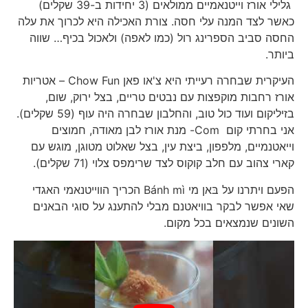
גלילי אורז וייטנאמיים ממולאים (3 יחידות ב-39 שקלים)
כאשר לצד המנה עלי חסה. צורת האכילה היא לכרוך את עלה
החסה סביב הספרינג רול (כמו לאפה) ולאכול בכיף… שווה
ביותר.
העיקרית שבחרה רעייתי היא צ'או פאן Chow Fun – אטריות
אורז רחבות מוקפצות עם נבטים טריים, בצל ירוק, שום,
בזיליקום ועוד כול טוב, והחלבון שבחרה היה עוף (59 שקלים).
אני בחרתי קום Com- מנת אורז לבן מאודה, חמוצים
וייאטנמיים, מלפפון, ביצת עין, בצל שאלוט מטוגן, מוגש עם
קארי צהוב עם חלב קוקוס לצד שרימפס צלוי (71 שקלים).
הפעם ויתרנו על בּאן מי Bánh mì הכריך הווייטנאמי האגדי
שאי אפשר לבקר בוויאטנם מבלי להתענג על סוגי הבאנים
השונים שנמצאים בכל מקום.