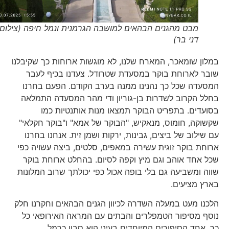
מבט מהגנים הבהאים למושבה הגרמנית ונמל חיפה (צילום
דני בר)
במלון שומאכר, המארח שלנו, לא מוגשות ארוחות כך שקיבלנו
שובר לארוחת בוקר במסעדת שטרודל. צעדנו בכיף לעבר
המסעדה שכל כך נהנינו ממנה בערב הקודם. הפעם בחרנו
בחלל הקרוב לשדרות בן-גוריון ודי מהר המסעדה התמלאה
בסועדים. בתפריט הבוקר תמצאו מנות אותנטיות כמו
שקשוקה, חומוס, מנאקיש, "הבוקר של אמא" ו"בוקר חקלאי"
עם שילוב של ביצים, גבינות, ירקות ושמן זית. אנחנו בחרנו
ארוחת בוקר זוגית עשירה במאפים, סלטים, ביצה עשויה כפי
שכל אחד אוהב וגם מיץ וקפה לסיום. בהחלט ארוחת בוקר
שווה ומשביעה גם בלי בופה אכול כפי יכולתך שרוב המלונות
בארץ מציעים.
הלכנו מעט במעלה השדרה לכיוון הגנים הבהאים וחקרנו חלק
נוסף מסיפור הטמפלרים והבתים עם המראה האירופאי כל
כך. אחד הסיפורים המיוחדים בעיני הוא סבון כרמל.