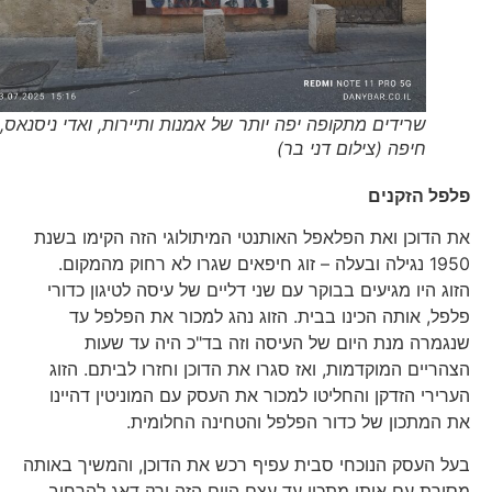
שרידים מתקופה יפה יותר של אמנות ותיירות, ואדי ניסנאס,
חיפה (צילום דני בר)
פלפל הזקנים
את הדוכן ואת הפלאפל האותנטי המיתולוגי הזה הקימו בשנת
1950 נגילה ובעלה – זוג חיפאים שגרו לא רחוק מהמקום.
הזוג היו מגיעים בבוקר עם שני דליים של עיסה לטיגון כדורי
פלפל, אותה הכינו בבית. הזוג נהג למכור את הפלפל עד
שנגמרה מנת היום של העיסה וזה בד"כ היה עד שעות
הצהריים המוקדמות, ואז סגרו את הדוכן וחזרו לביתם. הזוג
הערירי הזדקן והחליטו למכור את העסק עם המוניטין דהיינו
את המתכון של כדור הפלפל והטחינה החלומית.
בעל העסק הנוכחי סבית עפיף רכש את הדוכן, והמשיך באותה
מסורת עם אותו מתכון עד עצם היום הזה ורק דאג להרחיב