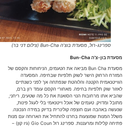
ספרינג-רול, מסעדת בוצ'ה Bun-Cha (צילום דני בר)
מסעדת בון-צ'ה
Bun-Cha
מסעדת Bun Cha מביאה את הטעמים, הניחוחות והקסם של
המזרח הרחוק הישר לשוק תלפיות שבחיפה. המסעדה
הווייטנאמית הקטנה והלוהטת שנפתחה אך לפני כשנתיים
לאזור שוק תלפיות בחיפה. מאחורי הקסם עומד רון ברם,
שהביא אתו מרחובות הנוי הסואנת את כל מה שטעים, ריחני,
מתובל ומדויק. טעמים של אוכל וייטנאמי בלי לעגל פינות,
שנעשה באהבה ועם חוצפה קולינרית בדיוק במידה הנכונה.
משלל המנות שמוצעות בחרנו להתחיל את הארוחה עם מנות
פתיחה קלילות ומרעננות. ספרינג רול Gio Coun (גיו קון) –