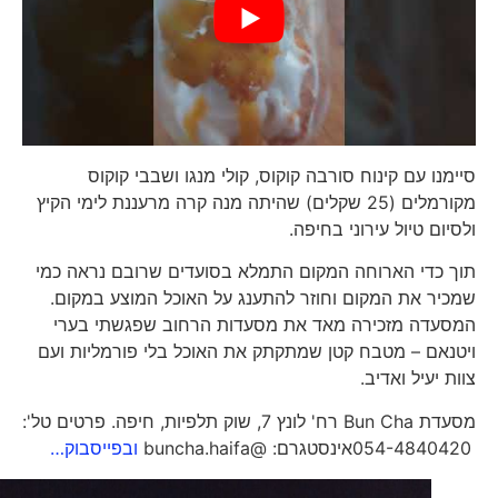
סיימנו עם קינוח סורבה קוקוס, קולי מנגו ושבבי קוקוס
מקורמלים (25 שקלים) שהיתה מנה קרה מרעננת לימי הקיץ
ולסיום טיול עירוני בחיפה.
תוך כדי הארוחה המקום התמלא בסועדים שרובם נראה כמי
שמכיר את המקום וחוזר להתענג על האוכל המוצע במקום.
המסעדה מזכירה מאד את מסעדות הרחוב שפגשתי בערי
ויטנאם – מטבח קטן שמתקתק את האוכל בלי פורמליות ועם
צוות יעיל ואדיב.
מסעדת Bun Cha רח' לונץ 7, שוק תלפיות, חיפה. פרטים טל':
054-4840420אינסטגרם: @buncha.haifa
ובפייסבוק…