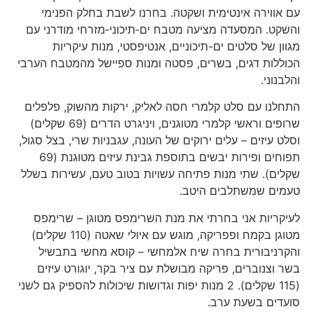
עם אווירה אינטימית ושקטה. בחרנו לשבת בחלק הפנימי
והשקט. המסעדה מציעה מטבח ים‑תיכוני‑מזרחי מודרני עם
מגוון של סלטים ים-תיכוניים, אנטיפסטי, מנות עיקריות
הכוללות דגים, בשרים, פסטה ומנות ספיישל מהמטבח הערבי
והלבנוני.
התחלנו עם סלט קלמרי חסה לאליק, ירקות מהשוק, פלפלים
שרופים וראשי קלמרי מטוגנים, ויניגרט הדרים (69 שקלים)
וסלט עיזים – עלים ירוקים של העונה, עגבניות שרי, בצל סגול,
תפוחים ופירות יבשים בתוספת גבינת עיזים מטוגנת (69
שקלים). שתי מנות פתיחה עשויות בטוב טעם, עשירות בשלל
טעמים שמשתלבים היטב.
לעיקריות אני בחרתי את מנת השרימפס מטוגן – שרימפס
מטוגן בקמח ופפריקה, מוגש עם איולי שאטה (110 שקלים)
והקרניבורית בחרה שיח אלמחשי – קוסא מחשי בתבשיל
בשר וצנוברים, פריקה מבושלת עם ציר בקר, יוגורט עיזים
(115 שקלים). 2 מנות יפות וגדושות שיכולות להספיק גם לשני
סועדים בשעת ערב.