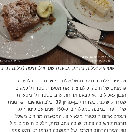
שטרודל ולילות בירות, מסעדת שטרודל, חיפה (צילום דני בר)
שסיפרתי לחברים על הטיול שלנו במושבה הטמפלרית /
גרמנית, של חיפה, כולם ציינו את מסעדת שטרודל כמקום
הנכון לאכול בו. אז קבענו ארוחת ערב בשטרודל. מסעדת
שטרודל שוכנת בשדרות בן‑גוריון 39, בלב המושבה הגרמנית
של חיפה, במבנה טמפלרי בן כ‑150 שנים עם קימורי גג
רעפים אדום היסטורי ומלא אופי. המסעדה מריהוט משלל
תרבויות ויש בה פינות ישיבה אינטימיות, חללים חיצוניים מול
נוף העיר והרחוב המרכזי של המושבה הגרמנית, וחלק פנימי