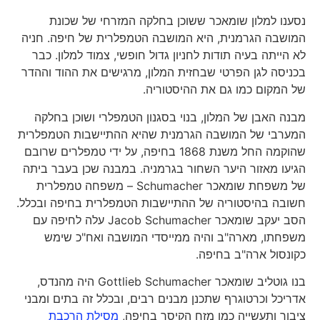
נסענו למלון שומאכר ששוכן בחלקה המזרחי של שכונת
המושבה הגרמנית, היא המושבה הטמפלרית של חיפה. חניה
לא הייתה בעיה תודות לחניון גדול חופשי, צמוד למלון. כבר
בכניסה לגן הפרטי שבחזית המלון, מרגישים את ההוד וההדר
של המקום כמו גם את ההיסטוריה.
מבנה האבן של המלון, בנוי בסגנון הטמפלרי ושוכן בחלקה
המערבי של המושבה הגרמנית שהיא ההתיישבות הטמפלרית
שהוקמה החל משנת 1868 בחיפה, על ידי טמפלרים שרובם
הגיעו מאזור היער השחור בגרמניה. במבנה שכן בעבר ביתה
של משפחת שומאכר Schumacher – משפחה טמפלרית
חשובה בהיסטוריה של ההתיישבות הטמפלרית בחיפה ובכלל.
הסב יעקב שומאכר Jacob Schumacher עלה לחיפה עם
משפחתו, מארה"ב והיה ממייסדי המושבה ואח"כ שימש
כקונסול ארה"ב בחיפה.
בנו גוטליב שומאכר Gottlieb Schumacher היה מהנדס,
אדריכל וכרטוגרף שתכנן מבנים רבים, ובכלל זה בתים ומבני
ציבור ותעשייה כמו מזח הקיסר בחיפה,
מסילת הרכבת