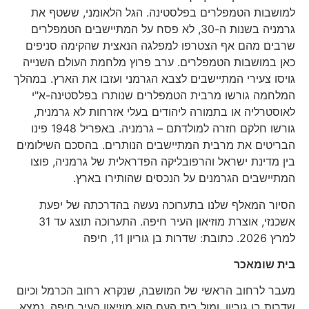
למושבות הטמפלרים בפלסטינה. הגל הלאומני, ששטף את
גרמניה בשנות ה-30, לא פסח על המתיישבים הטמפלרים
שרבים מהם אף הצטרפו למפלגה הנאצית שהקימה סניפים
כאן במושבות הטמפלרים. ערב פרוץ מלחמת העולם השנייה
גויסו צעירי המתיישבים לצבא הגרמני ועזבו את הארץ. במהלך
המלחמה גורשו מרבית הטמפלרים שנותרו בפלסטינה-א"י
לאוסטרליה או בתמורה ליהודים בעלי אזרחות לא גרמנית,
גורשו חלקם חזרה למולדתם – גרמניה. באפריל 1948 פינו
הבריטים את מרבית המתיישבים הנותרים. בהסכם השילומים
בין מדינת ישראל והרפובליקה הפדראלית של גרמניה, פוצו
המתיישבים הגרמנים על הנכסים שהותירו בארץ.
הסיור המאלף שלנו בתערוכה נעשה בהדרכתה של יפעת
אשכנזי, אוצרת מוזיאון העיר חיפה. התערוכה תוצג עד 31
למרץ 2026. כתובת: שדרות בן גוריון 11, חיפה
בית שומאכר
מעבר לרחוב הראשי של המושבה, שנקרא רחוב הכרמל וכיום
שדרות בן גוריון, ומול בית העם הוא מוזיאון העיר חיפה, נמצא