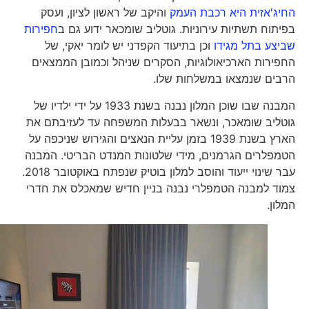
החיג'אזית היא רכבת העמק
והיקב של ראשון לציון, ועסק
בפיתוח תשתיות עירוניות. גוטליב שומכאר ידוע גם ב
חפירות
שביצע בתל מגידו
וכן בתיעוד הקפדני יש לומר יאקי, של
החפירות הארכיאולוגיות, הסקרים שניהל וכמובן הממצאים
הרבים שנמצאו במשלחות שלו.
המבנה שבו שוכן המלון נבנה בשנת 1933 על ידי ילדיו של
גוטליב שומאכר, ונשאר בבעלות המשפחה עד לעזיבתם את
הארץ בשנת 1939 בזמן עליית הנאצים והגירוש שניכפה על
הטמפלרים הגרמנים, מידי שלטונות המנדט הבריטי. המבנה
עבר שינוי ייעוד והוסב למלון בוטיק שנפתח באוקטובר 2018.
צמוד למבנה הטמפלרי נבנה בניין חדיש שמאכלס את חדרי
המלון.