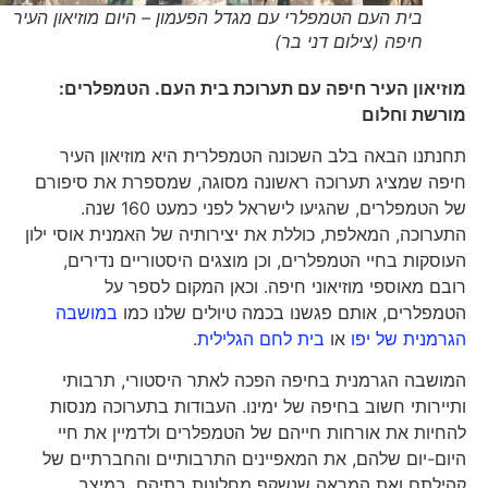
בית העם הטמפלרי עם מגדל הפעמון – היום מוזיאון העיר
חיפה (צילום דני בר)
מוזיאון העיר חיפה עם תערוכת בית העם. הטמפלרים:
מורשת וחלום
תחנתנו הבאה בלב השכונה הטמפלרית היא מוזיאון העיר
חיפה שמציג תערוכה ראשונה מסוגה, שמספרת את סיפורם
של הטמפלרים, שהגיעו לישראל לפני כמעט 160 שנה.
התערוכה, המאלפת, כוללת את יצירותיה של האמנית אוסי ילון
העוסקות בחיי הטמפלרים, וכן מוצגים היסטוריים נדירים,
רובם מאוספי מוזיאוני חיפה. וכאן המקום לספר על
הטמפלרים, אותם פגשנו בכמה טיולים שלנו כמו
במושבה
הגרמנית של יפו
או
בית לחם הגלילית
.
המושבה הגרמנית בחיפה הפכה לאתר היסטורי, תרבותי
ותיירותי חשוב בחיפה של ימינו. העבודות בתערוכה מנסות
להחיות את אורחות חייהם של הטמפלרים ולדמיין את חיי
היום-יום שלהם, את המאפיינים התרבותיים והחברתיים של
קהילתם ואת המראה שנשקף מחלונות בתיהם. במיצב