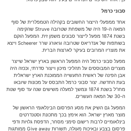
סבוני כרמל
אחד ממפעלי הייצור החשובים בקהילה הטמפלרית של סוף
המאה ה-19 היה של משפחת שטרובה Struve שהקימה
בשנת 1874 מפעל לייצור סבונים משמן זית. המפעל הוקם
בשותפות של אנדריאס שטרובה וגיאורג שרר Scheerer וייצא
את מוצריו המרובים בעיקר לארצות הברית.
מפעל סבוני כרמל היה המפעל הראשון בארץ ישראל שייצר
מוצרים המבוססים על תהליכי מיכון וייצור סדרתי, וככזה היה
אבן הפינה של ראשית התעשייה הממוכנת הארץ ישראלית
בעת החדשה. יצור סבוני כרמל התבסס על מכונות שיובאו
מחו"ל בשנת 1874 ונמשך למעלה משישים שנה עד סוף שנות
ה-30 של המאה העשרים.
המפעל גם השיק את מסע הפרסום הבינלאומי הראשון של
מוצר מארץ ישראל. הוא אימץ בכך מתכונת וסטנדרטים
בינלאומיים לרבות רישום סימני מסחר, הדפסת גלויות ודפי
פרסום בצבע ובאיכות מעולה, תשורות Give away ממותגות