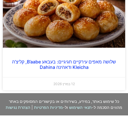
שלושה מאפים עירקיים חגיגיים: בעבאע B’aabe, קליצ’ה
Kleicha ודאהינה Dahina
12 במרץ 2026
כל שימוש באתר, במידע, בשירותים או בקישורים המסופקים באתר
מהווים הסכמה ל-
תנאי השימוש
ול-
מדיניות הפרטיות
|
הצהרת נגישות