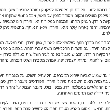
התרשמות מהנוף. מומלץ להצטייד במשקפת.
ים דרומה לחניון ונקודת חן מקסימה לפיקניק (מותר להבעיר אש). המק
 פיקניק מוצלים ומקום מסודר להכין על האש, אבל בתנאי שתקחו את
ת הירדן. העמק תחתנו המכונה במקורות גאון הירדן הינו למעשה 
 כְּאַרְיֵה יַעֲלֶה מִגְּאוֹן הַיַּרְדֵּן, אֶל-נְוֵה אֵיתָן". בתצפית ניתן 
להם.
רומה בדרך הנוף כשלשמאלנו כאמור, גאון הירדן והרי הגלעד. תח
נהר הירדן, עם השדות החקלאיים משני עברי הנהר. בצהוב בולט ה
 הבקעה הירדני. הכביש מוביל צפונה לעיר השלישית בגודלה בירדן –
קום שולחנות, עמדת תצפית יפה, עמדת מסבירן ושלט הנצחה. נחזור
 עד שנגיע לגבעה שהיא תל כרפס. תל עתיק השולט על מעברות הירד
 בתצפית רואים היטב את פיתולי הירדן, הפרדסים מעבר לירדן, סבך
רים החקלאיים בממלכה ירדן. מצפון בולט מעבר הגבול על נהר הירדן
פארק הצפרות מקור החסידה, כפר רופין: פארק שמשתרע על פני כ- 40 דונם, בשטח ששימש בעבר כבריכות דגים, מצפון
Rewild שזה פֵּרוּא בעברית צחה, הראשון מסוגו בארץ. מטרת הפרויקט להשיב קצת מנופי הפר