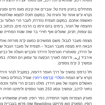
מסלול רכוב שמתאים לכל רכב, עם מספר עצירה לתצפית ו
מתחילים בחניון פינת טל: עוברים את קיבוץ מעוז חיים ופונ
נקרא ע"ש אהוד טל וחגית טל. במקום תוכלו למצוא שולחנות
האשפה אתכם. במקום תצפית נהדרת, לעבר הרי הגלעד ובקע
ההצפה של הנהר, בימים בהם זרמו בו הרבה מים, ככתוב בירמיהו: "הִנֵּה
גם עופות, תנים, שועלים ואף חזירי בר שזה שטח המחייה ש
מצפה מעבר לגבול: משם ממשיכים כמעט ק"מ מזרחה ואח"כ ד
הבאה היא מצפה מעבר הגבול – תצפית על מעבר הגבול של 
על הירדן, ומאחוריו הטרמינל הירדני והכביש העולה אל כביש
אירביד إربد, ודרומה לאורך הבקעה עד עמאן וים המלח. במ
ונמשיך 3 ק"מ נוספים.
תל כרפס: נמשיך על דרך העפר דרומה, במקביל לנהר הירדן
נקרא ע"ש הצמח ה
סלרי (כַּרְפַּס ריחני)
שגדל בנחלים באזור.
האשלים והקנה של גאון הירדן. מולנו ניצבים הרי גלעד והכפ
נחזור לרכב, ונמשיך ונסע 250 מטר נוספים ולימיננו תהיה חניה גדולה שם תחנתנו האחרונה.
רופין. הפארק הוא פרויקט ing