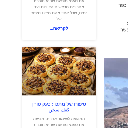
את טעמי מורשת שהיא חוברת
 כפר
מתכונים מראשית הציונות ועד
ימינו, שכל אחד מהם מייצג סיפור
של
לקריאה...
פשר
ם
סיפורו של מתכון: כעק סוחן
كعك سخن
המועצה לשימור אתרים מציעה
את טעמי מורשת שהיא חוברת