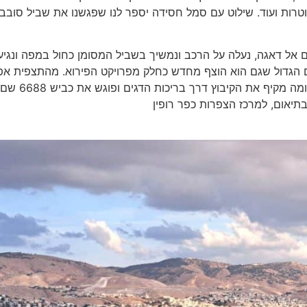
לוטרות ועוד. שילוט עם סמל חסידה יספר לנו שפגשנו את שביל סובב
אל דאגה, נעלה על הרכב ונמשיך בשביל המסומן כחול במפה ונגיע
 הגדול שגם הוא הוצף מחדש כחלק מפרויקט הפירוא. מהתצפית א
לראות שפע של ציפורים מעשרות מינים. המשך המסלול דרומה מקיף את הקיבוץ דרך בריכות הדגים ופוגש את כביש 6688 ש
בתיאום, למרכז הצפרות כפר רופין