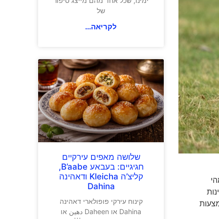
ימינו, שכל אחד מהם מייצג סיפור
של
לקריאה...
שלושה מאפים עירקיים
חגיגיים: בעבאע B’aabe,
קליצ’ה Kleicha ודאהינה
הי
Dahina
טורבינות
קינוח עירקי פופולארי דאהינה
מצעות
Dahina או Daheen دهين או