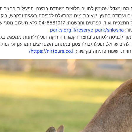
ומה ומגדל שמזמין לחוויה חלוצית מיוחדת במינה. הפעילות בחצר 
ם ועבודה בחצץ, שאיבת מים מהתעלה לכביסה בגיגית ובקרש, ביקו
בצריף המגורים, חדר האוכל והמטבח, טיפוס על מגדל התצפית ועוד. לפרטים והרשמה: -6581017
ור:
parks.org.il/reserve-park/shlosha
סמוך לכניסה לסחנה. בחצר הקנגורו הירוקה תוכלו ליהנות ממפגש בל
דולה בישראל. תוכלו גם להצטנן במתחם השפריצים המרענן וליהנות
יוחדות ושעות פתיחה בקישור:
https://nirtours.co.il/