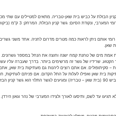
ניון הבזלת על כביש בית שאן-טבריה. מתאים למטיילים עם שתי מכונ
כי יש להשאיר רכב בנקודת הסיום. נקודת ההתחלה: גשר הרומי המערבי, ונקודת הסיום: גשר קניון הבזלת. המרחק: 3 ק"מ 
רומי אותם ניתן לראות כמה מטרים מדרום לחניה. אחד משני גשרים
ת שאן.
 אמת מים של טחנת קמח ישנה וחוצה את הנחל במספר גשרונים. 
גשר הקטוע. שרידיו של גשר זה מרשימים ביותר. בדרך שעברה עליו עשו
ית – סקיתופוליס. אם אתם רוצים ליהנות גם מעתיקות בית שאן, אתם
קות בית שאן ואפילו לעלות על התל הקדום. אם פניתם לעתיקות, חו
לשביל (וגם אם לא) וממשיכים לאורך הנחל. עוברים תחת כביש 90 (בית שאן – טבריה) ומגיעים לגשר התלוי הוא גשר קניון 
תגיעו עד לשם, ותיסעו לאורך ולצידו המערבי של נהר וגאון הירדן.