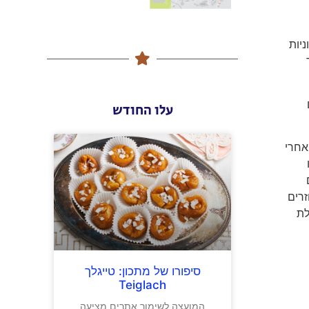
יות
(ביקור
עלו החודש
אחרי
זרים
הבזלת
סיפורו של מתכון: טייגלך
Teiglach
המועצה לשימור אתרים מציעה