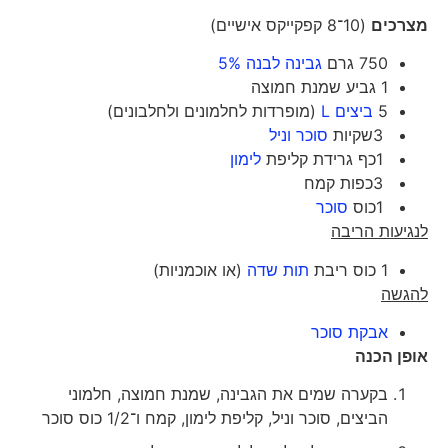
מצרכים
(10־8 קפקייקס אישיים)
750 גרם
גבינה לבנה 5%
1 גביע שמנת חמוצה
5
ביצים L
(מופרדות לחלמונים ולחלבונים)
3שקיות
סוכר וניל
1כף גרידת קליפת
לימון
3כפות קמח
1כוס
סוכר
לנגיעות הריבה
1 כוס ריבת
תות שדה
(או אוכמניות)
להגשה
אבקת סוכר
אופן הכנה
בקערה שמים את הגבינה, שמנת חמוצה, חלמוני
הביצים, סוכר וניל, קליפת לימון, קמח ו־1/2 כוס סוכר