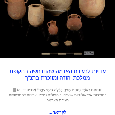
עדויות לרעידת האדמה שהתרחשה בתקופת
ממלכת יהודה ומוזכרת בתנ"ך
"וְנַסְתֶּ֗ם כַּאֲשֶׁ֤ר נַסְתֶּם֙ מִפְּנֵ֣י הָרַ֔עַשׁ בִּימֵ֖י עֻזִּיָּ֣ה" (זכריה יד, ה) |||
בחפירות ארכאולוגיות שנערכו בירושלים נמצאו עדויות להתרחשות
רעידת האדמה
לקריאה...