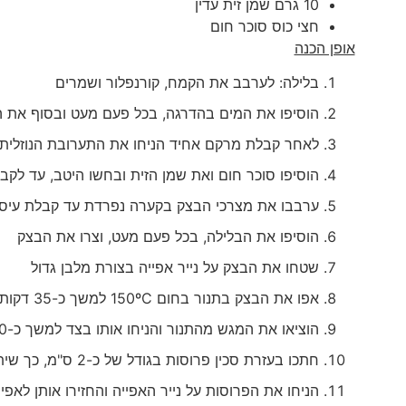
10 גרם שמן זית עדין
חצי כוס סוכר חום
אופן הכנה
בלילה: לערבב את הקמח, קורנפלור ושמרים
הוסיפו את המים בהדרגה, בכל פעם מעט ובסוף את ה
לאחר קבלת מרקם אחיד הניחו את התערובת הנוזלית למשך
הוסיפו סוכר חום ואת שמן הזית ובחשו היטב, עד לק
ערבבו את מצרכי הבצק בקערה נפרדת עד קבלת עיס
הוסיפו את הבלילה, בכל פעם מעט, וצרו את הבצק
שטחו את הבצק על נייר אפייה בצורת מלבן גדול
אפו את הבצק בתנור בחום 150ºC למשך כ-35 דקות
הוציאו את המגש מהתנור והניחו אותו בצד למשך כ-10 דקות, בכדי שיתקרר
חתכו בעזרת סכין פרוסות בגודל של כ-2 ס"מ, כך שיתקבלו בערך כ-12 יחידות
הניחו את הפרוסות על נייר האפייה והחזירו אותן לאפייה נו