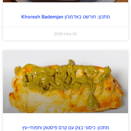
מתכון: חורשט באדמג'ון Khoresh Bademjan
30 במרץ 2026
מתכון: כיסוני בצק עם קרם פיסטוק ותפוחי-עץ