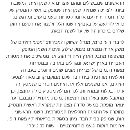
הראשונים שמבשילים ומהם עוצרים את שמן הזית המשובח
ביותר לצריכה שנתית. שמן הזית שמופק בראשית המסיק של
כל זן תמיד יהיה עם ארומות טריות וטעמים עזים ומודגשים.
כדאי להתענג על בקבוקי השמן הללו ולנצור את הטעם החזק
שלהם בזיכרון החושי, עד לשנה הבאה.
לדברי רועי כרמי, מנהל השיווק והמכירות: "מטעי הזיתים של
משק אחיה נמצאים בעמק שילה, ואיכות השמן המופק
מושפעת מחבל הארץ הייחודי הזה. אנו ממשיכים את המסורת
העברית בארץ ישראל ומגדלים באהבה ובמסירות
מאות דונמים של עצי זית מזנים שונים ודוגלים בעבודה
חקלאית מודרנית. בית הבד שלנו ממוקם קרוב מאוד למטעי
הזיתים, ואנו משנעים אליו את הזיתים הטריים שנמסקו זה
עתה, בקלות ובמהירות. לכן, הם לא מספיקים להתחמצן, וכך
מתקבל שמן בעל רמת חמיצות נמוכה. מתחילת נובמבר עד
ינואר מופקת במשק סדרה מצטיינת שנקראת ראשית המסיק,
כהוקרה על החגיגה החקלאית המסורתית. השמן הראשוני
הזה, שמופק בבית הבד, ניחן בסגולות בריאותיות יוצאות דופן,
ארומות חזקות וטעמים דומיננטיים – שווה כל טיפה!".