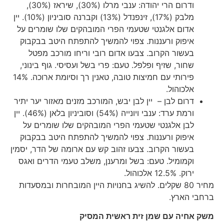
ודרום הרי יהודה: ענבי מרלו (30%), שיראז (30%),
מלבק (17%), זינפנדל (13%) וקברנה סוביניון (10%). יין
אדום אלגנטי שטעמי הפרי המובהקים שלו שומרים על
איפוק ורעננות. צפוי להמשיך להתפתח היטב בבקבוק
בעשור הקרוב. צבעו אדום רובי וריחו מורכב מפטל
שחור, שזיף ופלפל. טעם: פרי בשל ועסיסי. גוף בינוני,
פירותי עם חמיצות טובה, טאנין רך וסיומת ארוכה. 14%
אלכוהול.
דרום לבן – יין לבן יבש, המורכב מזנים מאזור יער יתיר
ורמת ערד: ענבי ויונייה (54%) וסוביניון בלאן (46%). יין
לבן אלגנטי שטעמי הפרי המובהקים שלו שומרים על
איפוק ורעננות. צפוי להמשיך להתפתח היטב בבקבוק
בעשור הקרוב. צבעו זהוב קש עם ארומה של הדר, יסמין
וקמומיל. טעם: בשל ומרענן, משלב טעמי הדרים ואגס
ירוק. 12.5% אלכוהול.
מחיר 80 שקלים. להשיג בחנויות היין המובחרות ובמסעדות
ברחבי הארץ.
משק אחיה עם שמן זית ראשית המסיק