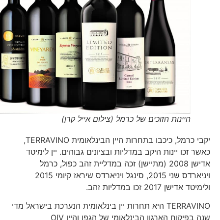
היינות הזוכים של כרמל (צילום אייל קרן)
יקבי כרמל, כיכבו בתחרות היין הבינלאומית TERRAVINO,
כאשר זכו יינות היקב במדליות ובציונים גבוהים. יין לימיטד
אדישן 2008 (מתיישן) זכה במדליית זהב כפול, כרמל
ויניארדס שני 2015, סינגל ויניארדס שיראז קיומי 2015
ולימיטד אדישן 2017 זכו במדליות זהב.
TERRAVINO היא תחרות יין בינלאומית הנערכת בישראל מדי
שנה בפיקוח הארגון הבינלאומי של הגפן והיין OIV