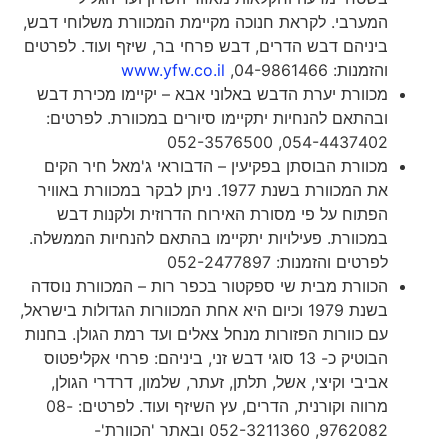
המערבי. לקראת חנוכה מקיימת המכוורת משלוחי דבש,
ביניהם דבש הדרים, דבש פרחי בר, שיזף ועוד. לפרטים
והזמנות: 04-9861466,
www.yfw.co.il
מכוורת יערת הדבש באלוני אבא – יקיימו מכירת דבש
ובהתאם להנחיות יתקיימו סיורים במכוורת. לפרטים:
054-4437402, 052-3576500
מכוורת הבוסתן בפקיעין – הדבוראי ג'מאל חיר הקים
את המכוורת בשנת 1977. ניתן לבקר במכוורת באוויר
הפתוח על פי מסורת האירוח הדרוזית ולקנות דבש
במכוורת. פעילויות יתקיימו בהתאם להנחיות הממשלה.
לפרטים והזמנות: 052-2477897
הכוורת מבית שי ספקטור בכפר רות – המכוורת נוסדה
בשנת 1979 וכיום היא אחת המכוורות הגדולות בישראל,
עם כוורות הפזורות מנחל צאלים ועד רמת הגולן. בחנות
הבוטיק כ- 13 סוגי דבש זני, ביניהם: פרחי אקליפטוס
אביבי וקיצי, אשל, תלתן, זעתר, שלמון, דרדרי הגולן,
מרווה וקורנית, הדרים, עץ השיזף ועוד. לפרטים: 08-
9762082, 052-3211360 ובאתר 'הכוורת'-