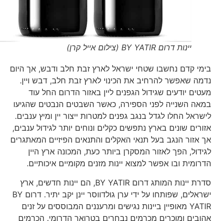
יינות דרום BY YATIR (צילום אייל קרן)
בימי קדם נחשבו שטחי ישראל לארץ זבת חלב ודבש, אך היום
נדמה שאפשר להרחיב את הכינוי לארץ זבת חלב, דבש ויין.
מעטים יודעים שגידול הגפנים ליין באזור הדרום החל עוד
במאה השנייה לפני הספירה, כאשר השבטים הנבטים שהגיעו
לישראל החלו לגדל בנגב גפנים למטרות ייצור יין ומיץ ענבים.
אזורים שונים בארץ נתפשים כקלים ונוחים יותר לגידול ענבים,
אך אזור הנגב בעל תנאי האקלים והתנאים הפיזיים המאתגרים
לגידול, הפך לאזור המסקרן ביותר כעת, המכונה ארץ היין
הדרומית ובו אפשר למצוא יינות מזנים מקומיים איכותיים.
סדרת יינות המותג דרום BY YATIR, הם יינות חדשים, ארץ
ישראלים, שפותחו על ידי ערן גולדווסר יינן יקב יתיר. דרום BY
YATIR מאופיין ביינות נגישים ומרעננים המבוססים על זנים
אהובים ומוכרים מכרמים נבחרים בטרואר הדרומי. הכרמים