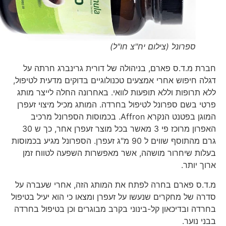
ספרונל (צילום יח"צ חו"ל)
חברת מ.ד.ס פארם, בניהולה של דורית גרינברג חרתה על
דגלה חיפוש אחרי אמצעים טכנולוגיים בדוקים מדעית לטיפול,
ללא תרופות וללא תופעות לוואי. באחרונה החלה לייצר מותג
פרטי בשם ספרונל לטיפול בחרדה. המותג מכיל מיצוי זעפרן
המוגן בפטנט הנקרא Affron. בכמוסות הספרונל מרכיב
האפרון מרוכז פי 3 מאשר בכל מוצר זעפרן אחר, כך ש 30
גרם מהתוסף שווים ל 90 מ"ג זעפרן. הספרונל מגיע בכמוסות
בעלות שיחרור מושהה, אשר מאפשרות השפעה לטווח זמן
ארוך יותר.
מ.ד.ס פארם בחרה לפתח את המותג הזה, אחרי שעברה על
סדרה של מחקרים שנעשו על זעפרן ומצאו כי הוא יעיל בטיפול
בחרדה ובדיכאון קל-בינוני בקרב מבוגרים וכן בטיפול בחרדה
בבני נוער.