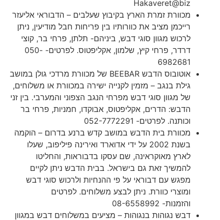
Hakaveret@biz
מכוורת זמרת הארץ בקיבוץ שעלבים – הדבוראי אליעזר
רייכמן מציב את כוורותיו בין פריחות חבל מודיעין, ניתן
לרכוש מגוון סוגי דבש, ביניהם- תלתן, פרחי בר, קוצי
דרדר, פרחי קיץ, שלמון, אקליפטוס. לפרטים- 050-
6982681
אוטובוס הדבש BEEBAR של מכוורת מרדכי גולן במושב
גילת בנגב – מזמין לקנייה ישירה במכוורת או משלוחים,
של מגוון סוגי דבש מפרחי הנגב הצפוני והמערבי. בין זני
הדבש: הדרים, אקליפטוס, אבוקדו, חמניות, פרחי בר
וכותנה. לפרטים- 052-7772291
מכוורת בית הדבש במושב קדש ברנע בדרום – הוקמה
בשנת 2002 על ידי אדוארד ואירינה פיליפוב, שעלו
לארץ מאוקראינה, שם עסקו בדבוראות, והחליטו
להמשיך זאת גם בישראל. בבית הדבש ניתן לקיים
מפגש עם דבוראי על פי ההנחיות ולרכוש סוגי דבש
ומוצרי כוורת. ניתן לבצע משלוחים. לפרטים
והזמנות- 08-6558992
דבש נגוהות בנגוהות – מציעים במשלוחים דבש במגוון