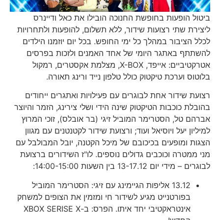
ביטול הופעות בחופשת החנוכה הובילו את כאל ודיינרס
ליצירת שתי רצועות שידור, ללא תשלום, להופעות ולתחרויות
לכלל הציבור במהלך כל ימי החופש. בכל יום יוזמנו הילדים
להשתתף באתגר היומי של אחד האמנים ולזכות בפרסים
אטרקטיביים: אייפד, X-BOX, מצלמת אקסטרים, רמקול
בלוטוס וערכת טיקטוק כולל טלפון נייד ורינג תאורה.
רצועת שידור אחת לבוגרים עם פעילויות ואתגרים ייחודים
בהובלת כוכבות הטיקטוק שינה הידי ושלי צירינג, הזמר והיוצר
אברהם טל, הסטרימר המוביל זיגי (בר אובלס), זוכי המרוץ
למיליון יעל ויוסיאל ועוד; ורצועת שידור לקטנטנים עם מגוון
הצגות ומופעים בכיכובם של מיכל הקטנה, יובל המבולבל עם
מני ממטרה וכוכבים גדולים נוספים. לו"ז השידורים ברצועת
לבוגרים – מידי יום 13-17.12 בין השעות 14:00-15:00:
13.12 אליפות הגיימינג עם זיגי: הסטרימר המוביל
בפורטנייט מגיע לשידור חי ומזמין את הצופים למשחק
אינטראקטיבי יחד איתו. הפרס: ב-XBOX SERISE X