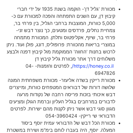
מכוורת 'גליל דן'- הוקמה בשנת 1935 על ידי חברי
קיבוץ דן, עם השנים התפתחה והפכה למכוורת עם כ-
5,000 כוורות, המוצבות ברחבי הגליל, בין פרחי בר,
צמחיית נחלים, פרדסים ומטעים, כך נוצר דבש זני-
פרחי בר, שיזף, אקליפטוס ותלתן. המכוורת מתמחה
במוצרי בריאות מהכוורת: פרופוליס, דונג, פולן ועוד. ניתן
לרכוש בחנות 'החווה' הממוקמת מול קיבוץ דפנה ולבצע
משלוחים דרך אתר מכוורת גליל קיבוץ דן
https://honey.co.il/
, לפרטים והזמנות- 04-
6947826
מכוורת רייקין בשדה אליעזר- מכוורת משפחתית המונה
שלושה דורות של דבוראים המטפחים כוורות, ומייצרים
דבש איכותי בזכות פריסה רחבה של נקודות מרעה
לדבורים במרחבים בגליל העליון וברמת הגולן ומציעים
מגוון סוגי דבש אשר ניתן לקנות מהם ישירות. לפרטים
הדבוראי שי רייקין- 054-3960424
מכוורת הכל דבש של הדבוראי עמית יוסף ביסוד
המעלה. יוסף, היה בעברו לוחם בימ"מ ושירת במשטרת