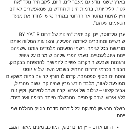
בארץ ששמו נודע גם מעבר לים. היום, ליקב הזה נולד "אח
קטן", קליל יותר, בדמות היינות החדשים, שמאפשרים לאוהבי
היין להינות מהטרואר הדרומי במחיר נגיש ולחדד את מנעד
הטעמים שלהם".
ערן גולדווסר, יינן יקב יתיר: "היינות של דרום BY YATIR
שורשיים ומחוברים לאדמה הפעילה, והצניעות המלווה אותם
מורגשת בכל לגימה. רשמי הטעימה מלמדים אותנו ששניהם
יינות אינטליגנטיים, טעמי הפרי שלהם שומרים על איפוק
ורעננות ושבעשור הקרוב צפויים להמשיך ולהתפתח בבקבוק.
הבציר בכרמי הדרום התחיל בשבוע השני של אוגוסט
והסתיים בסוף ספטמבר. קדמו לו חורף קר עם כמות משקעים
ממוצעת לאזור, מלבד חודש מרץ שהיה קר וגשום מהרגיל,
אביב קיצוני – שילוב של אירועי קרה ושרב לסירוגין, וקיץ נוח
ללא אירועי שרב קיצוניים. ההבשלה הייתה רציפה ואיכותית".
בשלב הראשון להשקה יכלול דרום סדרת בוטיק הכוללת שני
יינות:
דרום אדום – יין אדום יבש, המורכב מזנים מאזור הנגב