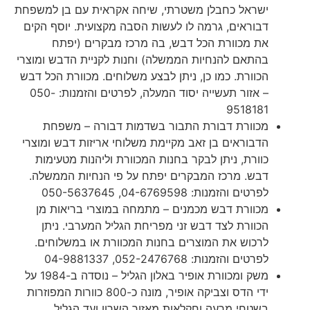
ישראל כחבלן משטרתי, שיחה אקראית עם בן למשפחת
דבוראים, גרמה לו לעשות הסבה מקצועית. יוסף הקים
את מכוורת הכל דבש, בה מרכז מבקרים (יפתח
בהתאם להנחיות הממשלה) וחנות לקניית הדבש ומוצרי
הכוורת. כמו כן, ניתן לבצע משלוחים. מכוורת הכל דבש
– אזור תעשייה יסוד המעלה, לפרטים והזמנות: 050-
9518181
מכוורת דבורת התבור בשדמות דבורה – משפחת
הדבוראים בן זאב מקיימת משלוחי אריזות דבש ומוצרי
כוורת, ניתן לבקר בחנות המכוורת וליהנות מטעימות
דבש. מרכז המבקרים יפתח על פי הנחיות הממשלה.
לפרטים והזמנות: 04-6769598, 050-5637645
מכוורת דבש מכמנים – מתמחה במוצרי בריאות מן
הכוורת לצד דבש זני מפריחת הגליל המערבי. ניתן
לרכוש את המוצרים בחנות המכוורת או במשלוחים.
לפרטים והזמנות: 052-2476768, 04-9881337
משק ומכוורת אופיר באלון הגליל – נוסדה ב-1984 על
ידי הדס וצביקה אופיר, מונה כ-800 כוורות המפוזרות
בשטחי מרעה וחקלאות מאזור השרון ועד הגליל