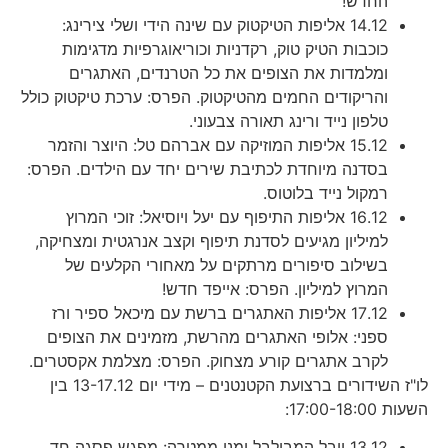
החדש!
14.12 אליפות הטיקטוק עם שינה הידי ושלי צירינג:
כוכבות הטיק טוק, רקדניות וכוריאוגרפיות מדגימות
ומלמדות את הצופים את כל הטרנדים, האתגרים
והריקודים החמים מהטיקטוק. הפרס: ערכת טיקטוק כולל
טלפון נייד ורינג תאורה צבעוני.
15.12 אליפות המוזיקה עם אברהם טל: היוצר והזמר
בסדנה מיוחדת לכתיבת שירים יחד עם הילדים. הפרס:
רמקול נייד בלוטוס.
16.12 אליפות התיפוף עם יעל ויוסיאל: זוכי המרוץ
למיליון מגיעים לסדנת תיפוף וקצב אנרגטית ומצחיקה,
בשילוב סיפורים מרתקים על מאחורי הקלעים של
המרוץ למיליון. הפרס: אייפד חדש!
17.12 אליפות האתגרים ברשת עם מיכאל ספיר ורז
ספני: אלופי האתגרים מהרשת, מזמינים את הצופים
לקרב אתגרים קורע מצחוק. הפרס: מצלמת אקסטרים.
לו"ז השידורים ברצועת הקטנטנים – מידי יום 13-17.12 בין
השעות 17:00-18:00:
13.12 יובל המבולבל ומני ממטרה: מפגש פסגה חד