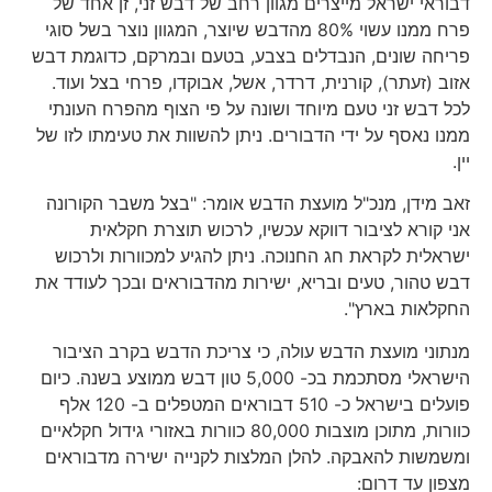
דבוראי ישראל מייצרים מגוון רחב של דבש זני, זן אחד של
פרח ממנו עשוי 80% מהדבש שיוצר, המגוון נוצר בשל סוגי
פריחה שונים, הנבדלים בצבע, בטעם ובמרקם, כדוגמת דבש
אזוב (זעתר), קורנית, דרדר, אשל, אבוקדו, פרחי בצל ועוד.
לכל דבש זני טעם מיוחד ושונה על פי הצוף מהפרח העונתי
ממנו נאסף על ידי הדבורים. ניתן להשוות את טעימתו לזו של
יין.
זאב מידן, מנכ"ל מועצת הדבש אומר: "בצל משבר הקורונה
אני קורא לציבור דווקא עכשיו, לרכוש תוצרת חקלאית
ישראלית לקראת חג החנוכה. ניתן להגיע למכוורות ולרכוש
דבש טהור, טעים ובריא, ישירות מהדבוראים ובכך לעודד את
החקלאות בארץ".
מנתוני מועצת הדבש עולה, כי צריכת הדבש בקרב הציבור
הישראלי מסתכמת בכ- 5,000 טון דבש ממוצע בשנה. כיום
פועלים בישראל כ- 510 דבוראים המטפלים ב- 120 אלף
כוורות, מתוכן מוצבות 80,000 כוורות באזורי גידול חקלאיים
ומשמשות להאבקה. להלן המלצות לקנייה ישירה מדבוראים
מצפון עד דרום: