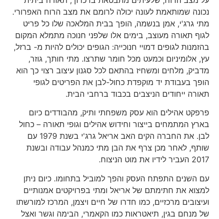
נכונה שמותאמת לעונה יכולה לרומם את מצב הרוח האפרורי.
מתי גרג'י, אמן בנשמה, הופך בבית המלאכה שלו כל פריט
לגוף תאורה מעוצב, בימים אלו שלפני חנוכה מתמלא המקום
בהזמנות לגופים דמויי חנוכייה: הגופים יכולים להיות מ- ברזל,
עץ, אלומיניום וכמעט מכל חומר שתרצו. מתי חותך, גוזר,
מדביק, מלחים ומשחיז בהתאם לכל סגנון עיצוב רצוי כך הוא
הופך בעבודת יד מוקפדת כחול-לבן את הפריטים לגופי
תאורה ייחודים הניצבים בכבוד ברחבי הבית.
פרפקט אהילים הוא עסק משפחתי ותיק, מהבודדים כיום
בארץ המתמחים בייצור וחידוש אהילים וגופי תאורה – כחול
לבן. את החברה הקים האב אריאל גרג'י בשנת 1979 עם
שותף, לאחר מכן צרף את הבן מתי כמנהל עבודה ובשנת
2017 העביר לידיו את מוט הניצוח.
עם השנים התפתח העסק והפך למוביל בתחומו. כיום ניתן
למצוא את חתימתם של אריאל ומתי בפרויקטים אמנותיים
ועיצובים מרכזיים, כמו חדרו של חיים ויצמן, המרכז למורשתו
של מנחם בגין, תיאטראות כמו הקאמרי, הבימה וגשר ואצל