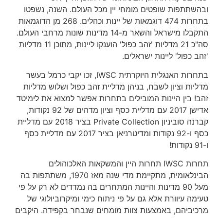
ובהשתתפות שופטים מומחי יין מכל העולם. השנה, נשפטו
בתחרות 474 דוגמאות של יינות וכהלים. 268 מן הדוגמאות
התקבלו מישראל והשאר מ-14 מדינות שונות מרחבי העולם.
סה"כ 21 מדליות 'זהב כפול' הוענקו ליינות, מתוכן 11 מדליות
'זהב כפול' ליינות ישראלים.
בתחרות האנגלית היוקרתית IWSC, זכו יקבי כרמל בעשר
מדליות וציון לשבח, בניהן מדליית זהב כפול ושלוש מדליות
זהב! בין היינות המובילים בתחרות אפשר למצוא את לימיטד
אדישן 2017 עם מדליית כסף וציון מדהים של 92 נקודות,
קברנה סוביניון Private Collection בציר 2018 עם מדליית
כסף ו-92 נקודות ומדיטרניאן בציר 2017 עם מדליית כסף
ו-91 נקודות!
תחרות IWSC תחרות היין והמשקאות האלכוהולים
הבינלאומית, מתקיימת מדי שנה מאז 1970, משתתפות בה
מעל 90 מדינות והיינות המתחרים בה נמדדים לא רק על פי
טעימה עיוורת אלא גם על פי ניתוח כימי ומיקרוביולוגי של
מרכיביהם, באמצעות צוות מומחים שנבחר בקפידה. היקבים