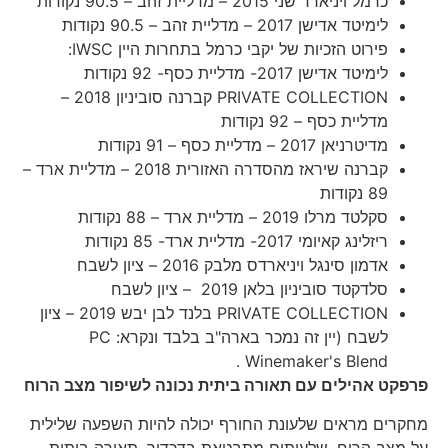
כרמל ויניארד שני 2015 – מדליית זהב – 90.5 נקודות
לימיטד אדישן 2017 – מדליית זהב – 90.5 נקודות
פירוט הזכיות של יקבי כרמל בתחרות היין IWSC:
לימיטד אדישן 2017- מדליית כסף- 92 נקודות
PRIVATE COLLECTION קברנה סוביניון 2018 –
מדליית כסף – 92 נקודות
מדיטרניאן 2017 – מדליית כסף – 91 נקודות
קברנה שיראז מהסדרה האזורית 2018 – מדליית ארד –
89 נקודות
סקלטד מרלו 2019 – מדליית ארד – 88 נקודות
ריזלינג קאיומי 2017- מדליית ארד- 85 נקודות
אדמון סינגל ויניארדס מלבק 2016 – ציון לשבח
סלדקטד סוביניון בלאן 2019 – ציון לשבח
PRIVATE COLLECTION בלנד לבן יבש 2019 – ציון
לשבח (יין זה נמכר בארה"ב בלבד ונקרא: PC
Winemaker's Blend .
פרפקט אהילים עם תאורה ביתית נכונה לשיפור מצב הרוח
מחקרים מראים שלעונת החורף יכולה להיות השפעה שלילית
על מצב הרוח, שלעיתים מתבטאת בדכדוך, תאורה ביתית