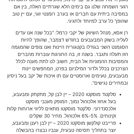
רגעי השמחה שלנו גם בימים הלא שגרתיים האלה, בין אם
במסיבה ביתית עם חברים או בערב רומנטי זוגי, עם יין טוב
שהופך כל ערב למיוחד ולחגיגי.
רן אסא, מנהל השיווק של יקבי כרמל: "בכל שנה אנו עדים
לעליה בשוק המבעבעים בחודש דצמבר, שהופך להיות
הסגמנט השני בגודלו בקטגורית היינות ואנו צופים שהמגמה
הזו תעלה ותגבר. בשנה זו, בה החגיגות עוברות מהברים
והמסיבות ההמוניות אל הבית, חשוב לנו לתת מענה לכלל
הצרכנים בכלל ולדור המילניום בפרט, המחפשים יינות
מבעבעים, טעימים וארומטיים עם תו איכות של יקב בעל ניסיון
ובמחירים נגישים".
סלקטד מוסקטו 2020 – יין לבן קל, מתקתק ומבעבע,
בעל אחוז אלכוהול נמוך, המופק מענבי מוסקט
אלכסנדרוני. סלקטד מוסקטו מתאים לליווי ארוחות קלות
וקינוחים. 5%-6% אלכוהול. מחיר 30 שקלים
פרייבט קולקשן מוסקטו 2020 – יין לבן רענן ומבעבע,
יוצר בתהליך תסיסה טבעית, ענביו נבצרו בהבשלה