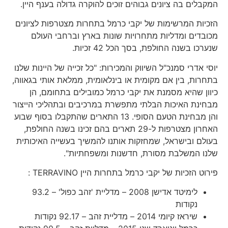
המקבלים בה ציונים גבוהים זוכים להוקרה גדולה בענף היין.
הזכיות המרשימות של יקבי כרמל בתחרות מצטרפות לציונים
מכובדים ומדליות מתחרויות שונות בארץ וברחבי העולם
שנערכו בשנה החולפת, בסך הכל 42 זכיות.
יוסי אדרי סמנכ"ל השיווק והמכירות: "כל זכייה של היינות שלנו
בתחרות, בין אם מקומית או בינלאומית, ממלאת אותי בגאווה,
כיוון שהיא מסמנת את יקבי כרמל כמובילים בתחומם, הן
מבחינת האיכות הבלתי מתפשרת במרכיבים ובתהליכי הייצור
והן מבחינת הטעם הסופי. 13 התארים שהתקבלו בסוף שבוע
האחרון מצטרפות ל-29 תארים בהם זכינו בשנה החולפת,
בעולם ובישראל, שמחזקות אותנו להמשיך בעשייה האיכותית
שלנו המשלבת מסורת, חדשנות ומשפחתיות".
פירוט הזכיות של יקבי כרמל בתחרות היין TERRAVINO :
לימיטד אדישן 2008 – מדליית 'זהב כפול' – 93.2
נקודות
שיראז קיומי 2014 – מדליית זהב – 92.17 נקודות