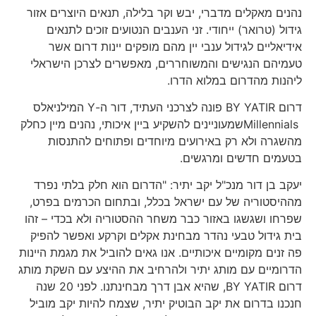
נהנים מאקלים מדברי, יבש וקר בלילה, תנאים היוצרים אזור
גידול (טרואר) ייחודי. זני הענבים הנטועים זוכים לתנאים
אידיאליים לגידול ענבי יין מהם מופקים יינות דרום אשר
טעמיהם הנגישים והמשוחררים, מאפשרים לצרכן הישראלי
ליהנות מהדרום במלוא הדרו.
דרום BY YATIR פונה לצרכני העתיד, דור ה-Y המילניאלס
Millennialsשמעוניינים להשקיע ביין איכותי, נהנים מיין כחלק
מהשגרה ולא רק באירועים מיוחדים ופתוחים להתנסות
בטעמים חדשים ומרגשים.
יעקב בן דור מנכ"ל יקב יתיר: "הדרום הוא חלק בלתי נפרד
מההיסטוריה של עם ישראל בכלל, ובתחום הכרמים בפרט,
שפרחו ושגשגו באזור כבר משחר ההסטוריה ולא בכדי – זהו
בית גידול טבעי נהדר מבחינת אקלים וקרקע ואפשר להפיק
פה זנים מקומיים איכותיים. אנו גאים להוביל את מגמת היינות
הדרומיים עם מותג יתיר ולהרחיב את ההיצע עם השקת מותג
דרום BY YATIR, שהיא אבן דרך מבחינתנו. לפני 20 שנה
חנכנו בדרום את יקב הבוטיק יתיר, שצמח להיות יקב מוביל