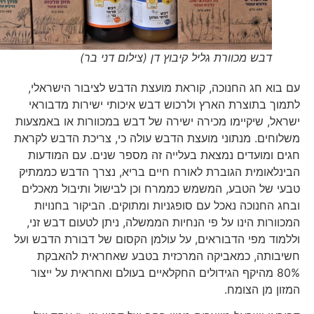
דבש מכוורת גליל קיבוץ דן (צילום דני בר)
עם בוא חג החנוכה, קוראת מועצת הדבש לציבור הישראלי,
לתמוך בתוצרת הארץ ולרכוש דבש איכותי ישירות מדבוראי
ישראל, שיקיימו מכירה ישירה של דבש במכוורות או באמצעות
משלוחים. מנתוני מועצת הדבש עולה כי, צריכת הדבש לקראת
חגים ומועדים נמצאת בעלייה זה מספר שנים. עם המודעות
הבינלאומית הגוברת לאורח חיים בריא, נצרך הדבש כממתיק
טבעי של הטבע, המשמש כממרח וכן לבישול ותיבול מאכלים
ובחג החנוכה נאכל עם סופגניות ומתוקים. הביקור בחנויות
המכוורות הינו על פי הנחיות הממשלה, ניתן לטעום דבש זני,
וללמוד מפי הדבוראים, על עולמן הקסום של דבורת הדבש ועל
חשיבותה, כמאביקה המרכזית בטבע שאחראית להאבקת
80% מהיקף הגידולים החקלאיים בעולם ואחראית על ייצור
המזון מן הצומח.