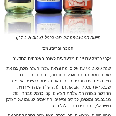
היינות המבעבעים של יקבי כרמל (צילום אייל קרן)
חנוכה וכריסטמס
יקבי כרמל עם יינות מבעבעים לשנה האזרחית החדשה
שנת 2020 מגיעה אל סיומה ונראה שכמו השנה כולה, גם את
סופה נחגוג, תחת ההגבלות הרבות, בבתינו במתכונת
מצומצמת, עם חברים קרובים או משפחה גרעינית. על מנת
שבכל זאת נוכל לחגוג את תחילתה של השנה האזרחית
החדשה בצורה המושלמת מציעים יקבי כרמל מבחר יינות
מבעבעים ומוגזים, קלילים וכייפים, התואמים לטעמו של הצרכן
הישראלי, במחירים נוחים לכל כיס.
מגוון היינות שמציעים יקבי כרמל, מאפשרים לכולנו לחגוג את