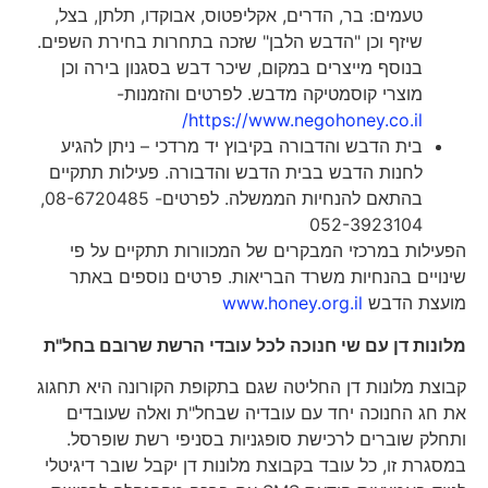
טעמים: בר, הדרים, אקליפטוס, אבוקדו, תלתן, בצל,
שיזף וכן "הדבש הלבן" שזכה בתחרות בחירת השפים.
בנוסף מייצרים במקום, שיכר דבש בסגנון בירה וכן
מוצרי קוסמטיקה מדבש. לפרטים והזמנות-
https://www.negohoney.co.il/
בית הדבש והדבורה בקיבוץ יד מרדכי – ניתן להגיע
לחנות הדבש בבית הדבש והדבורה. פעילות תתקיים
בהתאם להנחיות הממשלה. לפרטים- 08-6720485,
052-3923104
הפעילות במרכזי המבקרים של המכוורות תתקיים על פי
שינויים בהנחיות משרד הבריאות. פרטים נוספים באתר
מועצת הדבש
www.honey.org.il
מלונות דן עם שי חנוכה לכל עובדי הרשת שרובם בחל"ת
קבוצת מלונות דן החליטה שגם בתקופת הקורונה היא תחגוג
את חג החנוכה יחד עם עובדיה שבחל"ת ואלה שעובדים
ותחלק שוברים לרכישת סופגניות בסניפי רשת שופרסל.
במסגרת זו, כל עובד בקבוצת מלונות דן יקבל שובר דיגיטלי