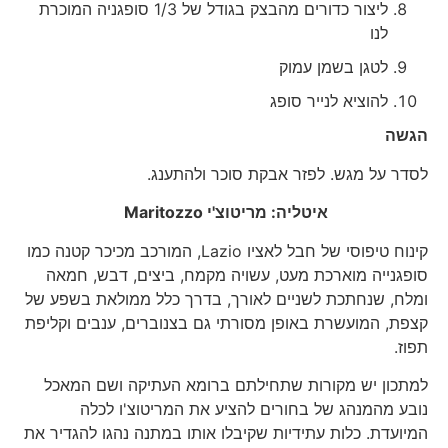
ליצור כדורים מהבצק בגודל של 1/3 סופגניה המוכרת
לנו
לטגן בשמן עמוק
להוציא לנייר סופג
הגשה
לסדר על מגש. לפזר אבקת סוכר ולהתענג.
איטליה: מריטוצ'י
Maritozzo
קינוח טיפוסי של חבל לאציו Lazio, המורכב מכיכר קטנה כמו
סופגנייה מוארכת מעט, עשויה מקמח, ביצים, דבש, חמאה
ומלח, שנחתכת לשניים לאורך, בדרך כלל ממולאת בשפע של
קצפת, המועשרת באופן מסורתי גם בצנוברים, ענבים וקליפת
תפוז.
למתכון יש מקורות שתחילתם ברומא העתיקה ושם המאכל
נובע מהמנהג של בחורים להציע את המריטוצ'ו לכלה
המיועדת. כלות עתידיות שקיבלו אותו במתנה נהגו להגדיר את