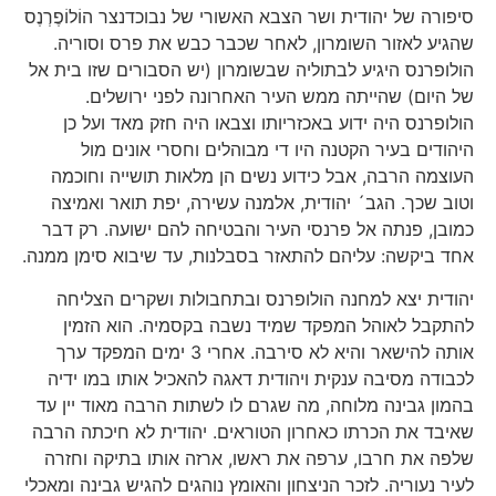
סיפורה של יהודית ושר הצבא האשורי של נבוכדנצר הוֹלוֹפֶרְנֶס
שהגיע לאזור השומרון, לאחר שכבר כבש את פרס וסוריה.
הולופרנס היגיע לבתוליה שבשומרון (יש הסבורים שזו בית אל
של היום) שהייתה ממש העיר האחרונה לפני ירושלים.
הולופרנס היה ידוע באכזריותו וצבאו היה חזק מאד ועל כן
היהודים בעיר הקטנה היו די מבוהלים וחסרי אונים מול
העוצמה הרבה, אבל כידוע נשים הן מלאות תושייה וחוכמה
וטוב שכך. הגב´ יהודית, אלמנה עשירה, יפת תואר ואמיצה
כמובן, פנתה אל פרנסי העיר והבטיחה להם ישועה. רק דבר
אחד ביקשה: עליהם להתאזר בסבלנות, עד שיבוא סימן ממנה.
יהודית יצא למחנה הולופרנס ובתחבולות ושקרים הצליחה
להתקבל לאוהל המפקד שמיד נשבה בקסמיה. הוא הזמין
אותה להישאר והיא לא סירבה. אחרי 3 ימים המפקד ערך
לכבודה מסיבה ענקית ויהודית דאגה להאכיל אותו במו ידיה
בהמון גבינה מלוחה, מה שגרם לו לשתות הרבה מאוד יין עד
שאיבד את הכרתו כאחרון הטוראים. יהודית לא חיכתה הרבה
שלפה את חרבו, ערפה את ראשו, ארזה אותו בתיקה וחזרה
לעיר נעוריה. לזכר הניצחון והאומץ נוהגים להגיש גבינה ומאכלי