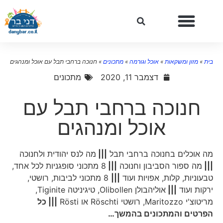
בית
»
מזון ומשקאות
»
אוכל וגורמה
»
מתכונים
»
חנוכה ברחבי תבל עם אוכל ומנהגים
דצמבר 11, 2020
מתכונים
חנוכה ברחבי תבל עם
אוכל ומנהגים
מה אוכלים בחנוכה ברחבי תבל
|||
מה לנס יהודית ולחנוכה
|||
מה ספור הסביבון וחנוכה
|||
8 מתכוני סופגניות לכל אחד,
טבעוניות, קלות, אפויות ועוד
|||
8 מתכוני לביבות, רושטי,
ירקות ועוד
|||
אוליהבולן Olibollen, טיגיניטה Tiginite,
מריטוצ'י Maritozzo, רושטי Röschti או Rösti
||| כל
הפרטים והמתכונים בהמשך…