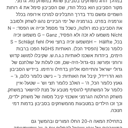
במהלך החג משחקים בסביבון שהוא במשחק מזל גרמני.
מקור הסביבון הוא בכלל הודו, שם הסביבון סימל את 4 רוחות
השמיים ומשם נדד בדרך התבלינים למרכז אירופה בכלל
וגרמניה בפרט. בגרמניה של ימי הביניים נהגו לשחק ולסובב
את הסביבון כמו רולטה, כשכל צד מסמל זכייה או הפסד: N –
Nícht משמעו לא זכה ולא הפסיד, G – Ganz משמעו זכיה
בכל, H – Hälfteמשמעו זכיה בחצי ואילו S – Schlägt fehl
כלומר נכשל (הפסיד הכל). האותיות NGHS הפכו ברבות
הימים, ביהדות אשכנז לאותיות נ.ג.ה.ש. שקיבלו למושג קדוש
ורוחני ופורשו: נס-גדול-היה-שם, וזכו לעלות על שולחנם של
גדולי ישראל והתייחסו אליהן בדחילו ורחימו. ביידיש הסביבון
הוא הדריידל, קיבל את האותיות: נ' – נישט כלומר כלום, ג' –
גאנץ כלומר הכל, ה' – האלבּ כלומר חצי וש' – שטעל-איין
כלומר על המשתתף להוסיף מטבע על מנת להישאר במשחק.
משחק הרולטה הגרמני אשכנזי קיבל מסווה של משחק ילדים,
וכך זכו הילדים במטבעות מהמשחקים בסביבון בדמות דמי
חנוכה.
בתחילת המאה ה-20 החלו המורים ובהמשך גם