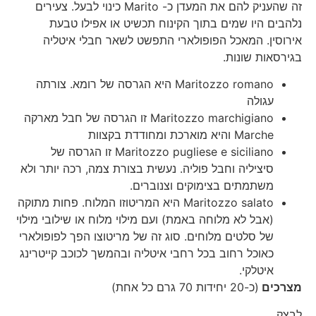
זה שהעניק להם את המעדן כ- Marito כינוי לבעל. צעירים
נלהבים היו שמים בתוך הקינוח תכשיט או אפילו טבעת
אירוסין. המאכל הפופולארי התפשט לשאר חבלי איטליה
בגירסאות שונות.
Maritozzo romano היא הגרסה של רומא. צורתה
עגולה
Maritozzo marchigiano זו הגרסה של חבל מארקה
Marche והיא מוארכת ומחודדת בקצוות
Maritozzo pugliese e siciliano זו הגרסה של
סיציליה וחבל פוליה. נעשית בצורת צמה, רכה יותר ולא
משתמתים בצימוקים וצנוברים.
Maritozzo salato היא המריטוזו המלוח. פחות מתוקה
(אבל לא מלוחה באמת) ועם מילוי מלוח או שילובי מילוי
של סלטים מלוחים. סוג זה של מריטוצו הפך לפופולארי
כאוכל רחוב בכל רחבי איטליה ובהמשך לכוכב קייטרינג
איטלקי.
מצרכים
(כ-20 יחידות 70 גרם כל אחת)
לבצק