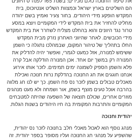
את סיפור החנוכה כולם מכירים: בשנת 165 לפנה"ס היוונים
הם השליטים בארץ ישראל וכמצוות השליט אנטיוכוס, בית
המקדש הופקע מידי היהודים. בחור צעיר ואמיץ בשם יהודה
מחליט להחזיר את בית המקדש לידי המקומיים ויוצא במסע
טרור נגד היוונים והוא בהחלט מצליח לשחרר את בית המקדש
מידי הכובשים. לאחר שהיווני האחרון נזרק מבית המקדש
החלו בתהליך של טיהור המקום, שבמהלכו נתגלה כי השמן
ששימש למנורה, אזל כמעט לגמרי, ואפשר יהיה להדליק את
המנורה רק במשך יום אחד. אכן המנורה הודלקה אבל קרה
פלא והשמן הספיק לשמונה ימים תמימים. לזכר אותו אירוע
אנחנו חוגגים את חג החנוכה בהדלקת נרות חנוכה ואכילת
מאכלים טבולים בשמן לזכר נס פח השמן. כך יש לנו חג מלווה
בהרבה אוכל טעים מוצף בשמן, אור ושמחה ולא מעט מנהגים
מוזרים אחרים, שכולם תוצאה של השפעה שהיתה למטבחים
המקומיים והתרבות המקומית בה חיו היהודים בשנות הגלות.
יהודית וחנוכה
מנהג נוסף הוא לאכול מאכלי חלב בחנוכה לזכר נס יהודית,
שהשפיע על מנהגי חג החנוכה ועליו מסופר בספר יהודית. זה