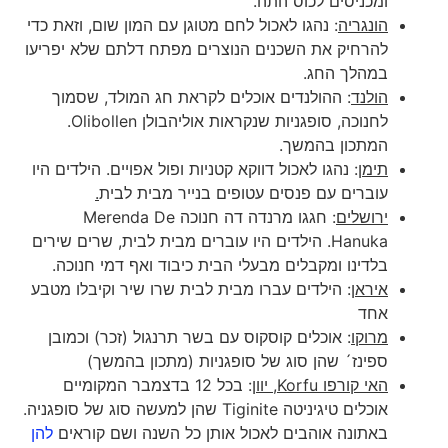
ומכניסים לכוס התה.
הונגריה
: נהגו לאכול לחם מטוגן עם המון שום, וזאת כדי
להרחיק את השכנים הנוצרים מפתח דלתם שלא יפריעו
במהלך החג.
הולנד
: ההולנדים אוכלים לקראת חג המולד, שסמוך
לחנוכה, סופגניות שנקראות אוליהבולן Olibollen.
המתכון בהמשך.
תימן
: נהגו לאכול דווקא קטניות ופול אפויים. הילדים היו
עוברים עם פנסים עטופים בנייר מבית לבית
.
ירושלים
: חגגו מרנדה דה חנוכה Merenda De
Hanuka. הילדים היו עוברים מבית לבית, שרים שירים
בלדינו ומקבלים מבעלי הבית כיבוד ואף דמי חנוכה.
איראן
: הילדים עברו מבית לבית שרו שיר וקיבלו מטבע
אחד
מרוקו
: אוכלים קוסקוס עם בשר תרנגול (זכר) וכמובן
ספינז´ שהן סוג של סופגניות (מתכון בהמשך)
האי קורפו
Korfu
, יוון
: בכל 12 בדצמבר המקומיים
אוכלים טיגיניטה Tiginite שהן למעשה סוג של סופגניה.
באתונה אוהבים לאכול אותן כל השנה ושם קוראים
להן