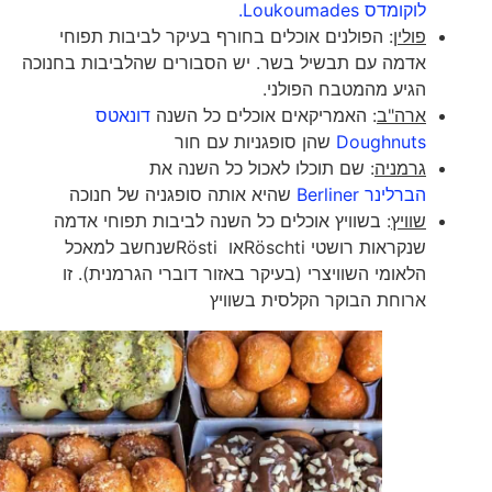
לוקומדס Loukoumades.
פולין
: הפולנים אוכלים בחורף בעיקר לביבות תפוחי
אדמה עם תבשיל בשר. יש הסבורים שהלביבות בחנוכה
הגיע מהמטבח הפולני.
ארה"ב
: האמריקאים אוכלים כל השנה
דונאטס
Doughnuts
שהן סופגניות עם חור
גרמניה
: שם תוכלו לאכול כל השנה את
הברלינר Berliner
שהיא אותה סופגניה של חנוכה
שוויץ
: בשוויץ אוכלים כל השנה לביבות תפוחי אדמה
שנקראות רושטי Röschtiאו Röstiשנחשב למאכל
הלאומי השוויצרי (בעיקר באזור דוברי הגרמנית). זו
ארוחת הבוקר הקלסית בשוויץ