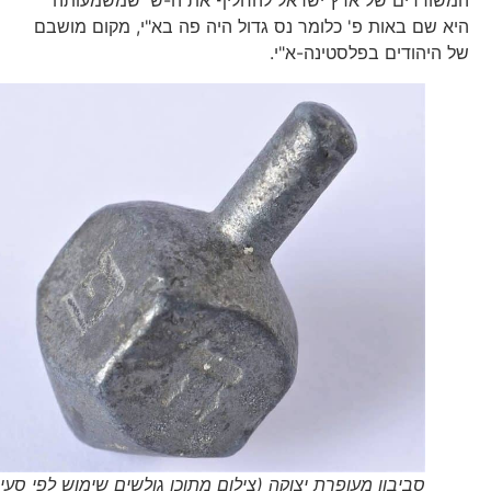
המשוררים של ארץ ישראל להחליף את ה-ש' שמשמעותה
היא שם באות פ' כלומר נס גדול היה פה בא"י, מקום מושבם
של היהודים בפלסטינה-א"י.
סביבון מעופרת יצוקה (צילום מתוכן גולשים שימוש לפי סעיף