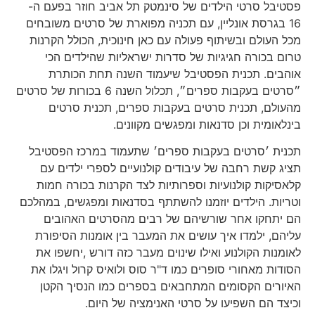
פסטיבל סרטי הילדים של סינמטק תל אביב חוזר בפעם ה-
16 בגרסת אונליין, עם תכניה מפוארת של סרטים משובחים
מכל העולם ובשיתוף פעולה עם כאן חינוכית, הכולל הקרנות
טרום בכורה חגיגיות של סדרות ישראליות שהילדים הכי
אוהבים. תכנית הפסטיבל שיעמוד השנה תחת הכותרת
״סרטים בעקבות ספרים״, תכלול השנה 6 בכורות של סרטים
מהעולם, תכנית סרטים בעקבות ספרים, תכנית סרטים
בינלאומית וכן סדנאות ומפגשים מקוונים.
תכנית ׳סרטים בעקבות ספרים׳ שתעמוד במרכז הפסטיבל
תציג קשת רחבה של עיבודים קולנועיים לספרי ילדים עם
קלאסיקות קולנועיות וספרותיות לצד הקרנות בכורה חמות
וטריות. הילדים יוזמנו להשתתף בסדנאות ומפגשים, במהלכם
הם יתחקו אחר שורשיהם של רבים מהסרטים האהובים
עליהם, ילמדו איך עושים את המעבר בין אומנות הסיפורת
לאומנות הקולנוע ואילו שינוים מעבר כזה דורש ,יחשפו את
הסודות מאחורי סופרים כמו ד"ר סוס ולואיס קרול ויגלו את
האיורים הקסומים המתחבאים בספרים כמו הנסיך הקטן
וכיצד הם השפיעו על סרטי האנימציה של היום.