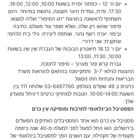
יום ה' 12 – כפתור ופרח בשעות 10:00, 12:00, 16:00,
17:30. פרח, גמדית היער הקטנה, נרגשת במיוחד. היום
תשתתף לראשונה בחגיגות "חג הסיפור" ועליה למצוא
סיפור שהוא רק שלה, ושלא סופר עוד מעולם. כתיבה
ובימוי: יערה רשף נהור. שותפה ליצירה: גילי בית הלחמי.
שחקנית: שני דרורי.
יום ו' 18.12 תיאטרון הבובות של הגברת שין שין בשעות
10:00, 11:30, 13:00
גברת קרש ומר מערוך – סיפור לחנוכה.
ההצגות לגילאי 3-7 ותתקיימנה בהתאם להוראות משרד
הבריאות והנחיות התו הסגול
כרטיס ב 49 שקלים בטלפון: 03-6497760 שלוחה 111 בין
השעות 10:00-14:00. הטבות למחזיקי כרטיס דיגיתל ומועדון
שלך.
הפסטיבל הבינלאומי לתרבות ומוסיקה עין כרם
פסטיבל עין כרם הוא אחד הפסטיבלים הוותיקים הפועלים
בירושלים, הוא החל לפעול לפני למעלה מ-40 שנה כיוזמה
מקומית של הקהילה. עם השנים הפך לפסטיבל בינלאומי של