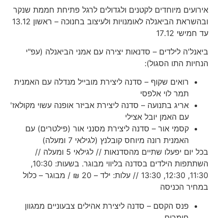
אירועים מיוחדים לקטנים ולגדולים לרגל פתיחת חממת שנקר
ובהשראת הביאנלה לאומנויות ולעיצוב בחנוכה – ראשון 13.12
עד חמישי 17.12
ביאנל'ה לילדים – סדנאות יצירה עם אמני הביאנלה (עפ"י
הנחיות התו הסגול):
רואים שקוף – סדנה ליצירת מובייל מנדלה עם האמנית
תמר לוי אלפסי
אריג בתנועה – סדנה ליצירת אביזר אופנה עשוי מקולאז'
עם האמן יובל אצילי
קסמי אור – סדנה ליצירת מסנני אור (פילטרים) עם
האמנית רונה מיוחס קובלנץ (לגילאי 7 ומעלה)
בכל יום יפעלו שתיים מהסדנאות // לגילאי 5 ומעלה //
השתתפות הילדים בסדנה בליווי מבוגר. בשעות: 10:30,
11:30, 12:30, 13:30 // עלות: ילד – 20 ₪ / מבוגר – כלול
במחיר הכניסה
פנס הקסם – סדנה ליצירת אהילים צבעוניים ממגוון
חומרים