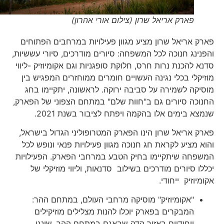
פארק אריאל שרון (צילום אורי אהרון)
פארק אריאל שרון מציע מגוון פעילויות במרחבים הפתוחים
והפנינג חנוכה לכל המשפחה: סיורים מודרכים, סיורי עששיות,
סדנא להכנת נרות חרס, חלוקת סופגניות וגם אקומיוזיק -ליווי
מוזיקלי בכלי נגינה העשויים חומרים ממוחזרים המפגיש בין
מוסיקה לשמירה על סביבה ירוקה. לראשונה, יתקיימו בחג
החנוכה סיורים גם ב"חוות שלם" במתחם הצפוני של הפארק,
שנמצא בימים אלו בהקמה ויפתח לציבור בשנת 2021.
פארק אריאל שרון הינו הפארק המטרופוליני הגדול בישראל,
והוא מציע לקראת חג חנוכה מגוון פעילויות פנאי ונופש לכל
המשפחה שיתקיימו בחיק הטבע במרחבי הפארק. הפעילויות
יכללו סיורים מודרכים בשילוב סדנאות, וליווי מוזיקלי של
אקומיוזיק ייחודי.
"אקומיוזיק" מוסיקה מרחבי העולם, במתחם ההר:
המבקרים בפארק יוכלו להנות מצלילים מוזיקילים
ייחודיים באזור הדק שבאגם במתחם ההר, שינגן