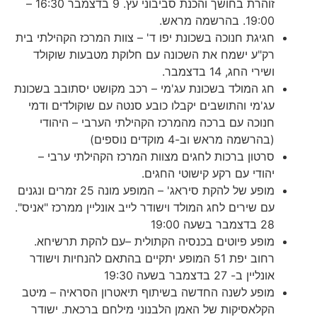
זוהרת בחושך והכנת סביבוני עץ. 9 בדצמבר 16:30 –
19:00. בהרשמה מראש.
חגיגת חנוכה בשכונת יפו ד' – צוות המרכז הקהילתי בית
רק"ע ישמח את השכונה עם חלוקת מטבעות שוקולד
ושירי החג, 14 בדצמבר.
חג המולד בשכונת עג'מי – רכב מקושט יסתובב בשכונת
עג'מי והתושבים יקבלו כובע סנטה עם שוקולדים ודמי
חנוכה עם ברכה מהמרכז הקהילתי הערבי – היהודי
(בהרשמה מראש וב-4 מוקדים נוספים)
סרטון ברכות לחגים מצוות המרכז הקהילתי ערבי –
יהודי עם רקע קישוטי החגים.
מופע של להקת סיראג' – המופע מונה 25 זמרים ונגנים
עם שירים לחג המולד וישודר לייב אונליין ממרכז "אניס".
28 בדצמבר בשעה 19:00
מופע פיוטים בכנסיה הקתולית –עם להקת תרשיחא.
רחוב יפת 51 המופע יתקיים בהתאם להנחיות וישודר
אונליין ב- 27 בדצמבר בשעה 19:30
מופע לשנה החדשה בשיתוף תיאטרון הסראיה – מיטב
הקלאסיקות של האמן הלבנוני מילחם ברכאת. ישודר