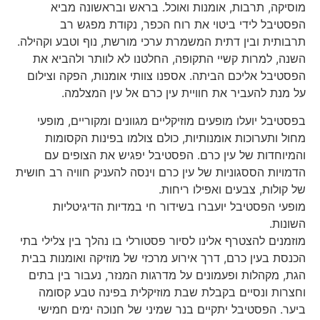
מוסיקה, תרבות, אומנות ואוכל. בראש ובראשונה מביא
הפסטיבל לידי ביטוי את רוח הכפר, נקודת מפגש רב
תרבותית ובין דתית המשמרת ערכי מורשת, נוף וטבע וקהילה.
השנה, למרות קשיי התקופה, החלטנו לא לוותר ולהביא את
הפסטיבל אליכם הביתה. אספנו צוותי אומנות, הפקה וצילום
על מנת להעביר את חוויית עין כרם אל עין המצלמה.
בפסטיבל יועלו מופעים מוזיקליים מגוונים ומקוריים, מופעי
מחול ותערוכות אומנותיות, כולם צולמו בפינות הקסומות
והמיוחדות של עין כרם. הפסטיבל יפגיש את הצופים עם
הדמויות הססגוניות של עין כרם וינסה להעניק חוויה רב חושית
של קולות, צבעים ואפילו ריחות.
מופעי הפסטיבל יועברו בשידור חי במדיות הדיגיטליות
השונות.
מוזמנים להצטרף אלינו לסיור פסטורלי בו נהלך בין צלילי בתי
הכנסת בעין כרם, דרך אירוע מרכזי של מוזיקה ואומנות בבית
הגת, מקהלות ופעמונים על מדרגות המנזר, נעבור בין בתים
וחצרות ונסיים בקבלת שבת מוזיקלית בפינה טבע קסומה
ביער. הפסטיבל יתקיים בנר שמיני של חנוכה ימים חמישי