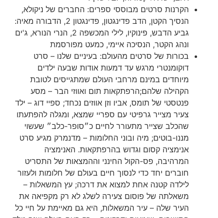
הקרנות סרטים מבוססי ספרים: החברים של ניקולא,
הנסיך הקטן, הדב פדינגטון, פדינגטון 2, הדבורה מאיה:
גביע הדבש, פינוקיו, לילי המכשפה 2, הנרי הנורא, ג'ים
ונהג הקטר, הנסיכה איימי, כמעט מפורסמת
בכורות של סרטים מהעולם: בעיניים שלנו – סרט
דוקומנטרי מרגש עד דמעות אודות שבעה ילדים
מיוחדים במינם מרחבי העולם שמתגייסים לטובת
הקהילה שלהם;הרפתקאות תום ואווזי הבר – מסע
פנטסטי של תומס, אביו וזן אווזים נכחד; ספיי דוג – ילד
צעיר מצייר גרפיטי עם ספריי שמצא, ומגלה להפתעתו
שהכלב שצייר מתעורר לחיים כ״סופר-כלב״ שעשוי
מננו-בוטים; מיה ובוני החלומות – מדנמרק מגיע סרט
אנימציה קסום וגדוש בהרפתקאות. האנימציה
המרהיבה, פס-הקול החינני וההמצאות של התסריט
חוברים יחד כדי לנסוך חיים בעולם של חלומות ולעזור
לילדה קטנה אחת למצוא את דרכה; עץ המשאלות –
משאלתה של פוסום צעירה לשלג לא רק מקפיאה את
העיר שלה – עיר המשאלות, היא גם מאיימת על חיי כל