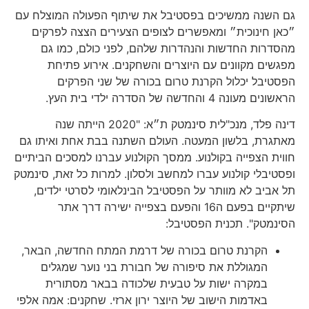
גם השנה ממשיכים בפסטיבל את שיתוף הפעולה המוצלח עם
״כאן חינוכית״ ומאפשרים לצופים הצעירים הצצה לפרקים
מהסדרות החדשות והנהדרות שלהם, לפני כולם, כמו גם
מפגשים מקוונים עם היוצרים והשחקנים. אירוע פתיחת
הפסטיבל יכלול הקרנת טרום בכורה של שני הפרקים
הראשונים מעונה 4 והחדשה של הסדרה ילדי בית העץ.
דינה פלד, מנכ"לית סינמטק ת״א: "2020 הייתה שנה
מאתגרת, בלשון המעטה. העולם השתנה בבת אחת ואיתו גם
חווית הצפייה בקולנוע. ממסך הקולנוע עברנו למסכים הביתיים
ופסטיבלי קולנוע עברו למחשב ולסלון. למרות כל זאת, סינמטק
תל אביב לא מוותר על הפסטיבל הבינלאומי לסרטי ילדים,
שיתקיים בפעם ה16 והפעם בצפייה ישירה דרך אתר
הסינמטק". תכנית הפסטיבל:
הקרנת טרום בכורה של דרמת המתח החדשה, הבאר,
המגוללת את סיפורה של חבורת בני נוער שמגלים
במקרה ישות על טבעית שלכודה בבאר מסתורית
באדמות הישוב של היוצר ירון ארזי. שחקנים: אמה אלפי