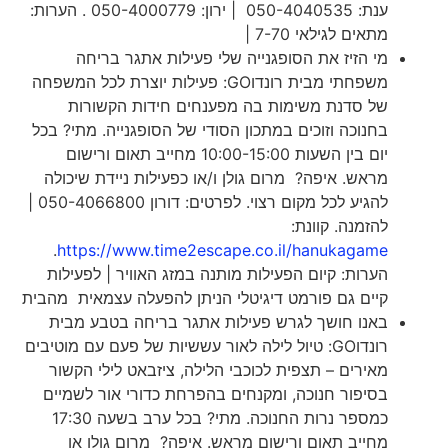
ענת: 050-4040535 | ירון: 050-4000779 . הערות:
מתאים לגילאי 7-70 |
מי הזיז את הסופגנייה שלי פעילות אתגר בריחה
משפחתי מבית רונדוGO: פעילות יוצרת לכל המשפחה
של סדנת משימות בה מפענחים חידות הקשורות
בחנוכה וזוכים במתכון הסודי של הסופגנייה. מתי? בכל
יום בין השעות 10:00-15:00 מחייב תאום ורישום
מראש. איפה? מרום גולן ו/או כפעילות ניידת שיכולה
להגיע לכל מקום רצוי. לפרטים: דורון 050-4066800 |
להזמנה. קוונת:
.
https://www.time2escape.co.il/hanukagame
הערות: קיום הפעילות מותנה במזג האוויר | לפעילות
קיים גם פורמט דיגיטלי הניתן להפעלה עצמאית מהבית
באנו חושך לגרש פעילות אתגר בריחה בטבע מבית
רונדוGO: טיול לילה לאור עששיות של פעם עם מוטיבים
מאירים – תצפית לכוכבי הלילה, ציזבאט לילי הקשור
בסיפור חנוכה, ומקנחים בהפרחת כדורי אור לשמיים
כמספר נרות החנוכה. מתי? בכל ערב בשעה 17:30
מחייב תאום ורישום מראש. איפה? מרום גולן או