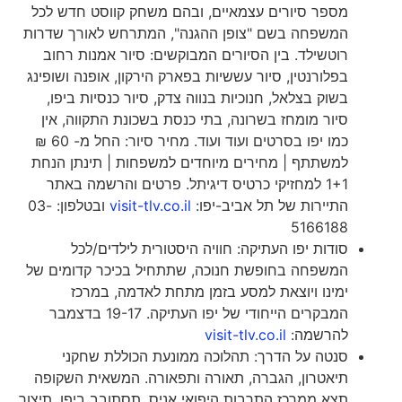
מספר סיורים עצמאיים, ובהם משחק קווסט חדש לכל
המשפחה בשם "צופן ההגנה", המתרחש לאורך שדרות
רוטשילד. בין הסיורים המבוקשים: סיור אמנות רחוב
בפלורנטין, סיור עששיות בפארק הירקון, אופנה ושופינג
בשוק בצלאל, חנוכיות בנווה צדק, סיור כנסיות ביפו,
סיור מומחז בשרונה, בתי כנסת בשכונת התקווה, אין
כמו יפו בסרטים ועוד ועוד. מחיר סיור: החל מ- 60 ₪
למשתתף | מחירים מיוחדים למשפחות | תינתן הנחת
1+1 למחזיקי כרטיס דיגיתל. פרטים והרשמה באתר
התיירות של תל אביב-יפו:
visit-tlv.co.il
ובטלפון: 03-
5166188
סודות יפו העתיקה: חוויה היסטורית לילדים/לכל
המשפחה בחופשת חנוכה, שתתחיל בכיכר קדומים של
ימינו ויוצאת למסע בזמן מתחת לאדמה, במרכז
המבקרים הייחודי של יפו העתיקה. 19-17 בדצמבר
להרשמה:
visit-tlv.co.il
סנטה על הדרך: תהלוכה ממונעת הכוללת שחקני
תיאטרון, הגברה, תאורה ותפאורה. המשאית השקופה
תצא ממרכז התרבות היפואי אניס, תסתובב ביפו, תיצור