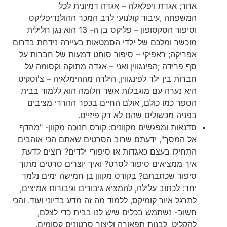
אחר; אגדת ויפלאלה – אגדה דמיונית לכל
המשפחה ,עיבוד קולנועי לרב המכר ההולנדיפליקס
וסיפור הסקסופון – פליקס בן ה- 13 הוא נגן חלילית
מוכשר ומלכם של ילדי הסמטאות בעיירה נידחת בדרום
אפריקה; ראפיקי – סיפור סוחט דמעות של חברות על
סף פרידה ;הפינגווין ואני – אגדה מתוקה וקסומה על
חברות בין ילד לפינגווין; הילדה מההימלאיה – צ'וסקיט
היא נערה עם מוגבלות אשר חלומה הוא ללמוד בבית
הספר כמו כולם, אולם החיים בכפר ההררי מציבים
בפניה מכשולים שהם לא רק פיזיים.
סדנאות ומפגשים מקוונים: קורס חנוכה מקוון- "מהדף
אל המסך", ידעתם שרוב הסרטים שאתם הכי אוהבים
התחילו בעצם כאגדות או סיפורי ילדים? רוצים לדעת
איך ממציאים סיפור לסרט? ואיך יוצרים סרטים מתוך
סיפור שכתבתם? בקורס מקוון בן חמישה ימים נלמד
יחד: לכתוב עלילה, להמציא גיבורים וגיבורות אמיצים,
לתרגל איור קומיקס, ללמוד מה זה מדע בדיוני ועוד. והכי
חשוב- נשתמש בכלים שיש לנו בבית כדי לצלם,
להקליט, לבנות תפאורה וליצור סרטונים קסומים.