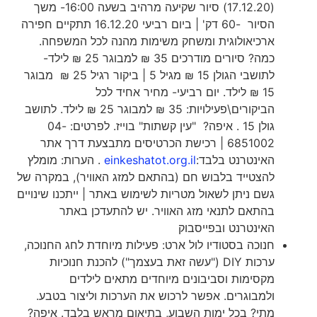
(17.12.20) סיור שקיעה מרהיב בשעה 16:00- משך
הסיור -60 דק' | ביום רביעי 16.12.20 תתקיים חפירה
ארכיאולוגית ומשחק משימות מהנה לכל המשפחה.
כמה? סיורים מודרכים 35 ₪ למבוגר 25 ₪ לילד-
לתושבי הגולן 15 ₪ מגיל 5 | ביקור רגיל 25 ₪ מבוגר
15 ₪ לילד. יום רביעי- מחיר אחיד לכל
הביקורים\פעילויות: 35 ₪ למבוגר 25 ₪ לילד. לתושב
גולן 15 . איפה? "עין קשתות" בוייז. לפרטים: 04-
6851002 | רכישת הכרטיסים מתבצעת דרך אתר
האינטרנט בלבד:
einkeshatot.org.il
. הערות: מומלץ
להצטייד בלבוש חם (בהתאם למזג האוויר), במקרה של
גשם ניתן לשאול מטריות לשימוש באתר | ייתכנו שינויים
בהתאם לתנאי מזג האוויר. יש להתעדכן באתר
האינטרנט ובפייסבוק
חנוכה בסטודיו לול ארט: פעילות מיוחדת לחג החנוכה,
ערכות DIY ("עשה זאת בעצמך") להכנת חנוכיות
מקסימות וסביבונים מיוחדים מתאים לילדים
ולמבוגרים. אפשר לרכוש את הערכות וליצור בטבע.
מתי? בכל ימות השבוע, בתיאום מראש בלבד. איפה?