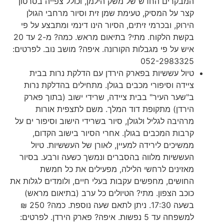
המבקרים החדש של משק הילמן, וכולל צפייה בסרטון
קצר על המסיק, טעימת שמן זית וסיור מרחבי הגולן
הירוק, ובכרמי זיתים, הסיור הינו דינמי ומתבצע על פי
בקשת הלקוח. מתי? בתיאום מראש. כמה? מ-2 עד 20
איש על פי מגבלות הקורונה. איפה? מושב נוב. לפרטים:
052-2983325
טיול עששיות בפארק הירדן עם הדלקת נרות בבית
ציידה וסיפורי מכבים בגולן. מתחילים בהדלקת נרות
ב"שער העיר" בבית ציידה, שרידי ישוב (בתוך פארק
הירדן) מתקופת דוד המלך. משם לתצפית אורות
מרהיבה לגליל ולגולן, סיור בשרידי הישוב וסיפור ים על
קרבות המכבים בגולן. אחרי הסיור בישוב הקדום,
ממשיכים לירידה למעיין, לאורן של העששיות. טיול
העששיות מלווה בהסברים ונמשך כשעה ורבע. בסיור
מאזינים לרחשי הלילה, מפעילים את כל חמשת
החושים, מחפשים עקבות בעלי חיים, ולומדים לגלות את
כוכב הצפון. מתי? הטיולים כל ערב (בתיאום מראש)
בשעה 17:30. ניתן לתאם שעה נוספת. כמה? 250 ₪
למשפחה עד 5 נפשות. איפה? פארק הירדן. לפרטים: