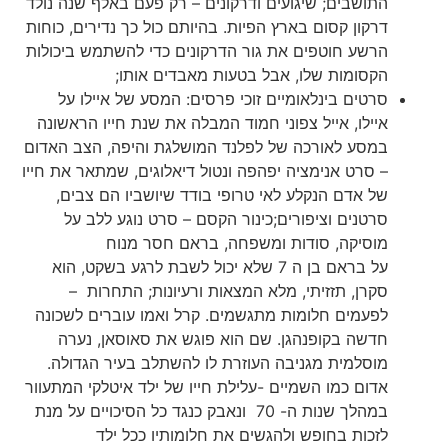
התושבים; שיגועים ודרקונים – רק פעם באלף שנה נולד
דרקון קסום בארץ הפיות. בהיותם כול כך נדירים, כוחות
הרשע חוטפים את גור הדרקונים כדי להשתמש ביכולות
הקסומות שלו, אבל בטעות מאבדים אותו;
סרטים בינלאומיים זוכי פרסים: המסע של איילו על
איילו, אייל צפוני חמוד המבלה את שנת חייו הראשונה
במסע לאורכה של לפלנד המושלגת והיפה, הצב האדום
– סרט אנימציה יפהפה ונטול דיאלוגים, שמתאר את חייו
של אדם הנקלע לאי טרופי בודד שיושביו הם צבים,
סרטנים וציפורים;כינור הקסם – סרט נוגע ללב על
מוסיקה, סודות ומשפחה, בראם חסר מנוח
על בראם בן ה 7 שלא יכול לשבת לרגע בשקט, הוא
סקרן, תזזיתי, מלא המצאות ורעיונות; התחרות –
לפעמים חלומות מתגשמים. קרל ואמו עוברים לשכונה
חדשה בקופנהגן. שם הוא פוגש את סאוסאן, נערה
מוסלמית מגניבה העוזרת לו להשתלב בעיר הגדולה.
אדום כמו השמיים -עלילת חייו של ילד איטלקי המתעוור
במהלך שנות ה- 70 ונאבק כנגד כל הסיכויים על מנת
לזכות בחופש ולהגשים את חלומותיו ככל ילד