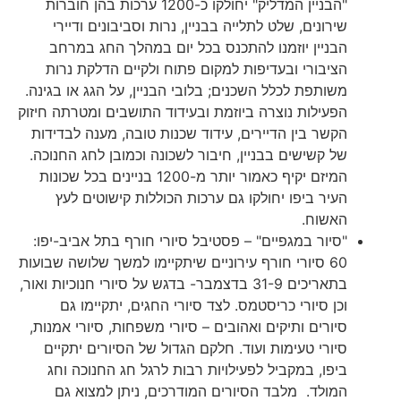
"הבניין המדליק" יחולקו כ-1200 ערכות בהן חוברות
שירונים, שלט לתלייה בבניין, נרות וסביבונים ודיירי
הבניין יוזמנו להתכנס בכל יום במהלך החג במרחב
הציבורי ובעדיפות למקום פתוח ולקיים הדלקת נרות
משותפת לכלל השכנים; בלובי הבניין, על הגג או בגינה.
הפעילות נוצרה ביוזמת ובעידוד התושבים ומטרתה חיזוק
הקשר בין הדיירים, עידוד שכנות טובה, מענה לבדידות
של קשישים בבניין, חיבור לשכונה וכמובן לחג החנוכה.
המיזם יקיף כאמור יותר מ-1200 בניינים בכל שכונות
העיר ביפו יחולקו גם ערכות הכוללות קישוטים לעץ
האשוח.
"סיור במגפיים" – פסטיבל סיורי חורף בתל אביב-יפו:
60 סיורי חורף עירוניים שיתקיימו למשך שלושה שבועות
בתאריכים 31-9 בדצמבר- בדגש על סיורי חנוכיות ואור,
וכן סיורי כריסטמס. לצד סיורי החגים, יתקיימו גם
סיורים ותיקים ואהובים – סיורי משפחות, סיורי אמנות,
סיורי טעימות ועוד. חלקם הגדול של הסיורים יתקיים
ביפו, במקביל לפעילויות רבות לרגל חג החנוכה וחג
המולד. מלבד הסיורים המודרכים, ניתן למצוא גם