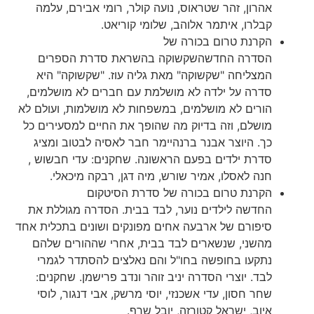
אהרון, זהר שטראוס, נועה קולר, רומי אבירם, עלמה
קבלרו, איתמר אלוהב, שלומי קוריאט.
הקרנת טרום בכורה של
הסדרה החדשהשקשוקה בהשראת סדרת הספרים
המצליחה "שקשוקה" מאת גליה עוז. "שקשוקה" היא
סדרה על ילדה לא מושלמת עם חברים לא מושלמים,
הורים לא מושלמים, במשפחות לא מושלמות, ועולם לא
מושלם, וזה בדיוק מה שהופך את החיים למסעירים כל
כך. היוצר אבנר ברנהיימר חבר לאסיה לבטוב ומציג
סדרת ילדים בפעם הראשונה. שחקנים: עדי חבשוש ,
חנה לאסלו, אמיר שורש, מיה דגן, רבקה מיכאלי.
הקרנת טרום בכורה של סדרת הסיטקום
החדשה לילדים נוער, לבד בבית. הסדרה מגוללת את
סיפורם של ארבעה אחים מפונקים ושונים בתכלית אחד
מהשני, שנשארים לבד בבית, אחרי שההורים שלהם
נתקעו בחופשה בחו"ל והם נאלצים להסתדר לגמרי
לבד. יוצרי הסדרה יניב זוהר ונדב פרישמן. שחקנים:
שחר חסון, עדי אשכנזי, יוסי מרשק, אבי דנגור, לוסי
איוב, ישראל קטורזה, יובל שרף.