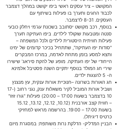
המקושט – ציר עסקים ראשי ביפו יקושט במהלך דצמבר
לכבוד החגים ותערך בו פעילות בשיתוף עם
העסקים. 8-31 לדצמבר.
בנוסף, רכב מקושט יסתובב בשכונת עג'מי ויחלק כובעי
סנטה ומטבעות שוקולד לילדים. ביפו העתיקה תערך
פעילות חוויתית היסטורית לילדים ולכל המשפחה –
"סודות יפו העתיקה", שתתחיל בכיכר קדומים של ימינו
ותצא למסע בזמן מתחת לאדמה, במרכז המבקרים
הייחודי של יפו העתיקה. מופע של להקת סיראג' שישירו
שירי חג המולד בנוסף יתקיים השנה פסטיבל אלמינא
ה- 5 להצגות ילדים.
חג האורות בשרונה –חנוכיית אורות ענקית, עץ מנצנץ
ושביל אורות המוביל לקיר משאלות ענק, נגני רחוב (17-
10 בדצמבר בשעות 17:00 – 20:00) פעילות "גורו זוזו"
– חווית קצב אורבנית (10.12, 12.12, 13.12, 15.12
בשעות 17:00 – 19:00. בהרשמה מראש למחזיקי
כרטיס דיגיתל).
הבניין המדליק- הדלקת נרות משותפת: במסגרת מיזם