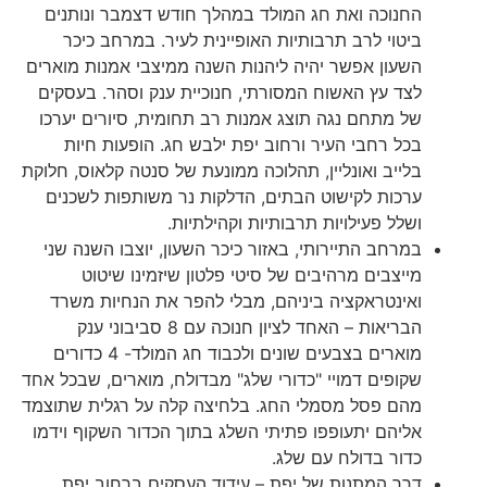
החנוכה ואת חג המולד במהלך חודש דצמבר ונותנים
ביטוי לרב תרבותיות האופיינית לעיר. במרחב כיכר
השעון אפשר יהיה ליהנות השנה ממיצבי אמנות מוארים
לצד עץ האשוח המסורתי, חנוכיית ענק וסהר. בעסקים
של מתחם נגה תוצג אמנות רב תחומית, סיורים יערכו
בכל רחבי העיר ורחוב יפת ילבש חג. הופעות חיות
בלייב ואונליין, תהלוכה ממונעת של סנטה קלאוס, חלוקת
ערכות לקישוט הבתים, הדלקות נר משותפות לשכנים
ושלל פעילויות תרבותיות וקהילתיות.
במרחב התיירותי, באזור כיכר השעון, יוצבו השנה שני
מייצבים מרהיבים של סיטי פלטון שיזמינו שיטוט
ואינטראקציה ביניהם, מבלי להפר את הנחיות משרד
הבריאות – האחד לציון חנוכה עם 8 סביבוני ענק
מוארים בצבעים שונים ולכבוד חג המולד- 4 כדורים
שקופים דמויי "כדורי שלג" מבדולח, מוארים, שבכל אחד
מהם פסל מסמלי החג. בלחיצה קלה על רגלית שתוצמד
אליהם יתעופפו פתיתי השלג בתוך הכדור השקוף וידמו
כדור בדולח עם שלג.
דרך המתנות של יפת – עידוד העסקים ברחוב יפת