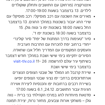
אינטרקציה (מרחוק) עם התושבים ותחלק שוקולדים
לילדים. 13 בדצמבר בשעות 17:00-19:00.
מאירים את השכונה עם רכב מוסיקלי: רכב מוסיקלי עם
שירי החג יעבור בשכונות במהלך החגים. 13 בדצמבר
החל בשעה 18:00 בשכונות יפו ג' ונווה גולן. 15
בדצמבר בשעה 18:30 בשכונת יפו ד'.
סיור "טעימות בדרך המתנות של יפת" סיור קולינרי
ייחודי ברחוב יפת להכרות עם התרבות הערבית
והעסקים המקומיים עם המדריך חליל אבו שחאדה.
הסיורים יתקיימו בימי שישי ושבת במהלך חודש דצמבר
בשיתוף עיר עולם להרשמה:
11- 26
visit-tlv.co.il
בדצמבר בימי שישי ושבת
שיירת קרנבל חג המולד של שבטי הצופים הנוצרים
אורתודוכסים ברחבי יפו נציגי שבטי הצופים יופיעו
בשיירת רכבים ברחובות יפו והכנסיות ליצירת אווירה
חגיגית עבור התושבים. 24.12, 6.1 בשעה 17:00
סדנאות מיוחדות לחג במרכז הקהילתי בני ברית – נווה
גולן – משחקי אורות וצבעים, מחזור נרות, יצירת תמונה