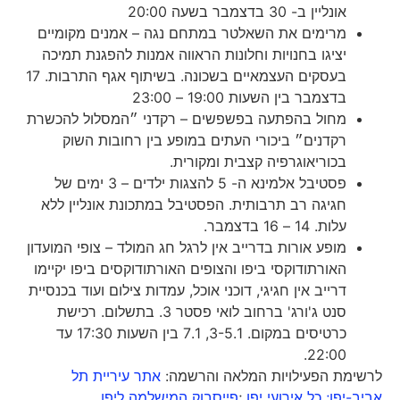
אונליין ב- 30 בדצמבר בשעה 20:00
מרימים את השאלטר במתחם נגה – אמנים מקומיים
יציגו בחנויות וחלונות הראווה אמנות להפגנת תמיכה
בעסקים העצמאיים בשכונה. בשיתוף אגף התרבות. 17
בדצמבר בין השעות 19:00 – 23:00
מחול בהפתעה בפשפשים – רקדני ״המסלול להכשרת
רקדנים״ ביכורי העתים במופע בין רחובות השוק
בכוריאוגרפיה קצבית ומקורית.
פסטיבל אלמינא ה- 5 להצגות ילדים – 3 ימים של
חגיגה רב תרבותית. הפסטיבל במתכונת אונליין ללא
עלות. 14 – 16 בדצמבר.
מופע אורות בדרייב אין לרגל חג המולד – צופי המועדון
האורתודוקסי ביפו והצופים האורתודוקסים ביפו יקיימו
דרייב אין חגיגי, דוכני אוכל, עמדות צילום ועוד בכנסיית
סנט ג'ורג' ברחוב לואי פסטר 3. בתשלום. רכישת
כרטיסים במקום. 3-5.1, 7.1 בין השעות 17:30 עד
22:00.
לרשימת הפעילויות המלאה והרשמה:
אתר עיריית תל
אביב-יפו;
כל אירועי יפו
;
פייסבוק המישלמה ליפו
.