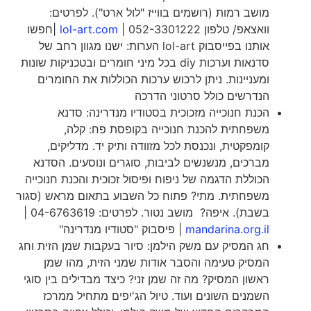
מושב רמות (רושמים בווייז "לול ארט"). לפרטים:
וואצאפ/ טלפון 052-3301222 |
lol-art.com
|חפשו
אותנו בפייסבוק lol-art הערות: ישנו מגוון רחב של
סדנאות וערכות diy בכל מיני חומרים ובטכניקות שונות
ומעניינות. ניתן לרכוש ערכות הכוללות את החומרים
הנדרשים כולל סרטוני הדרכה
הכנת חנוכייה מזכוכית בסטודיו מנדרינה: סדנא
משפחתית להכנת חנוכייה בקופסת פח: קלה,
קומפקטית, ונכנסת לכל מזוודה ותיק יד. מדליקים,
מברכים, מנשנשים לביבות, סוגרים ונוסעים. הסדנא
הכוללת הדגמה של ניפוח ופיסול זכוכית והכנת חנוכייה
משפחתית. מתי? פתוח כל השבוע בתאום מראש (סגור
בשבת). איפה? מושב נטור. לפרטים: 04-6763619 |
mandarina.org.il
| פיסבוק "סטודיו מנדרינה"
חג המסיק עם משק הילמן: סיור בעקבות שמן הזית וחג
המסיק טעימה והסבר אודות שמני הזית, מהו שמן
ראשון המסיק? מה זה שמן זני? כיצד מבדילים בין סוגי
השמנים השונים ועוד. טיול הג'יפים מתחיל ממרכז