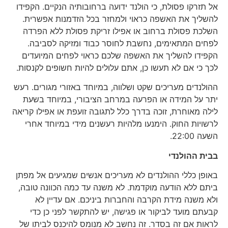
אל תזרקו פסולת, כי הולנד ידועה ברחובותיה הנקיים. הקפידו
להשליך את האשפה כראוי ולמחזר בכל הזדמנות אפשרית.
השלכת פסולת ברחוב או אפילו זריקת פסולת ללא הפרדה
לפחים המתאימים, נחשבת לחוסר כבוד ומזיקה לסביבה.
הקפידו להשליך את האשפה שלכם כראוי לפחים המיועדים
לכך כי אם לא תעשו כן, אתם עלולים להיות חשופים לקנסות.
ההולנדים מעריכים שקט ושלווה, במיוחד באזורי מגורים. רעש
יתר על המידה או הפרעה במרחב הציבורי, במיוחד בשעת
לילה מאוחרת, זוכה בדרך כלל לתגובה זועפת או אפילו קריאה
לרשויות החוק. הימנעו מלהיות רעשנים מידי במיוחד אחרי
השעה 22:00.
בבית ההולנדי
באופן כללי ההולנדים לא מעריכים אנשים שמגיעים אל מפתן
ביתם ללא הודעה מוקדמת. לא משנה עד כמה הכוונה טובה,
ולא משנה מידת הקרבה והחברות ביניכם. אם עדיין לא
קבעתם מועד לביקור או פגישה, יש להתקשר לפני כן כדי
לראות אם זה בסדר. זה נחשב לא מנומס להיכנס לביתו של