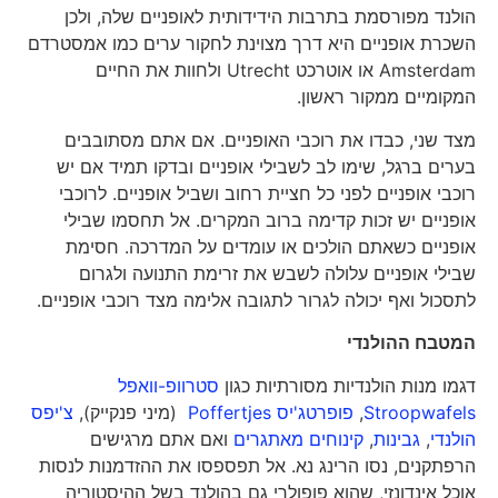
הולנד מפורסמת בתרבות הידידותית לאופניים שלה, ולכן
השכרת אופניים היא דרך מצוינת לחקור ערים כמו אמסטרדם
Amsterdam או אוטרכט Utrecht ולחוות את החיים
המקומיים ממקור ראשון.
מצד שני, כבדו את רוכבי האופניים. אם אתם מסתובבים
בערים ברגל, שימו לב לשבילי אופניים ובדקו תמיד אם יש
רוכבי אופניים לפני כל חציית רחוב ושביל אופניים. לרוכבי
אופניים יש זכות קדימה ברוב המקרים. אל תחסמו שבילי
אופניים כשאתם הולכים או עומדים על המדרכה. חסימת
שבילי אופניים עלולה לשבש את זרימת התנועה ולגרום
לתסכול ואף יכולה לגרור לתגובה אלימה מצד רוכבי אופניים.
המטבח ההולנדי
דגמו מנות הולנדיות מסורתיות כגון
סטרוופ-וואפל
Stroopwafels
,
פופרטג'יס Poffertjes
(מיני פנקייק),
צ'יפס
הולנדי
,
גבינות
,
קינוחים מאתגרים
ואם אתם מרגישים
הרפתקנים, נסו הרינג נא. אל תפספסו את ההזדמנות לנסות
אוכל אינדונזי, שהוא פופולרי גם בהולנד בשל ההיסטוריה