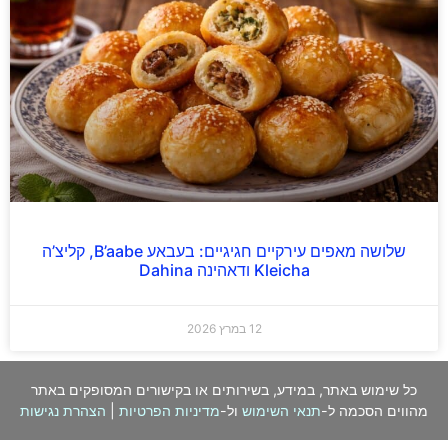
שלושה מאפים עירקיים חגיגיים: בעבאע B’aabe, קליצ’ה
Kleicha ודאהינה Dahina
12 במרץ 2026
כל שימוש באתר, במידע, בשירותים או בקישורים המסופקים באתר
מהווים הסכמה ל-
תנאי השימוש
ול-
מדיניות הפרטיות
|
הצהרת נגישות