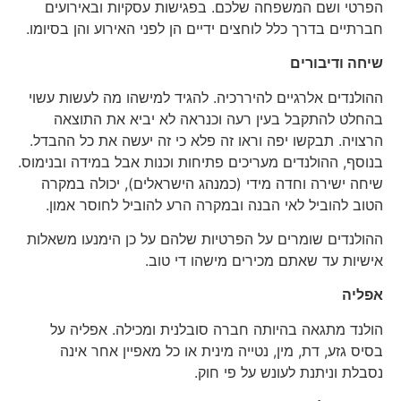
הפרטי ושם המשפחה שלכם. בפגישות עסקיות ובאירועים
חברתיים בדרך כלל לוחצים ידיים הן לפני האירוע והן בסיומו.
שיחה ודיבורים
ההולנדים אלרגיים להיררכיה. להגיד למישהו מה לעשות עשוי
בהחלט להתקבל בעין רעה וכנראה לא יביא את התוצאה
הרצויה. תבקשו יפה וראו זה פלא כי זה יעשה את כל ההבדל.
בנוסף, ההולנדים מעריכים פתיחות וכנות אבל במידה ובנימוס.
שיחה ישירה וחדה מידי (כמנהג הישראלים), יכולה במקרה
הטוב להוביל לאי הבנה ובמקרה הרע להוביל לחוסר אמון.
ההולנדים שומרים על הפרטיות שלהם על כן הימנעו משאלות
אישיות עד שאתם מכירים מישהו די טוב.
אפליה
הולנד מתגאה בהיותה חברה סובלנית ומכילה. אפליה על
בסיס גזע, דת, מין, נטייה מינית או כל מאפיין אחר אינה
נסבלת וניתנת לעונש על פי חוק.