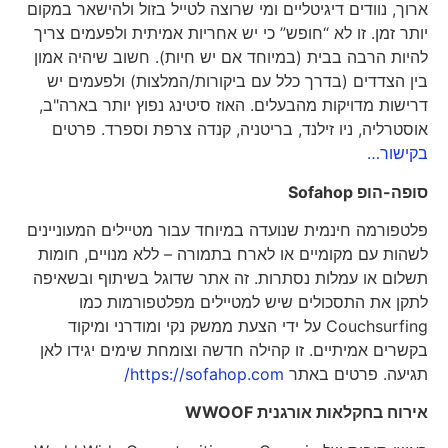
ארוך, נוודים דיגיטליים ומי שרוצה לטייל בזול ולהישאר במקום
יותר זמן. זו לא “חופש” כי יש אחריות אמיתית ולפעמים צריך
להיות הרבה בבית (במיוחד אם יש חיות). חשוב שיהיה אמון
בין הצדדים (בדרך כלל עם ביקורות/המלצות) ולפעמים יש
דרישות מדויקות מהבעלים. האוז סיטינג נפוץ יותר בארה"ב,
אוסטרליה, ניו זילנד, בריטניה, קנדה צרפת וספרד. פרטים
בקישור…
סופה-הופ
Sofahop
פלטפורמה חינמית שנועדה במיוחד עבור מטיילים המעוניינים
לשהות עם מקומיים או לארח בתמורה – ללא מנויים, חומות
תשלום או עמלות נסתרות. זה אתר שדוגל בשיתוף ובשאיפה
לתקן את התסכולים שיש למטיילים מפלטפורמות כמו
Couchsurfing על ידי הצעת ממשק נקי ומודרני ומיקוד
בקשרים אמיתיים. זו קהילה חדשה וצומחת שימים יגידו לאן
תגיעה. פרטים באתר
https://sofahop.com/
אירוח בחקלאות אורגנית
WWOOF