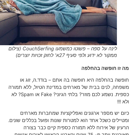
לינה על ספה – פשוטו כמשמעו CouchSerfing (צילום
ממקור לא ידוע ולפי סעיף 27א' לחוק זכויות יוצרים)
מה זו חופשה בהחלפה
חופשה בהחלפה היא חופשה בה אתם – בודד.ה, זוג או
משפחה, לנים בבית של מארחים במדינת הטיול, ללא תמורה
כספית. נשמע לכם מוזר? בלתי הגיוני? Fake או Spam? לא
ולא !!!
כיום יש מספר ארגונים ואפליקציות שמחברות מארחים
ומטיילים כשכל אחד הוא למטרות שונות ופועל בכללים שונים.
הרעיון של אירוח ללא תמורה כספית קיים כבר בצורה
מאורגנת יותר מ- 75 שנים והארגון הראשון לאירוח אנשים