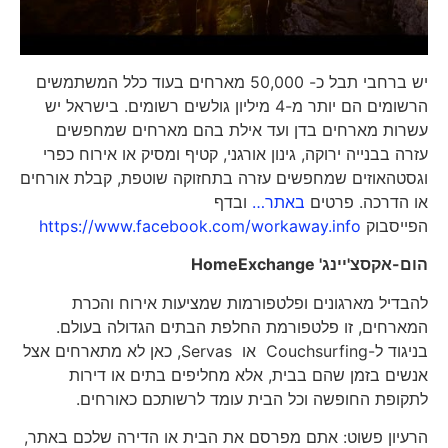
יש ברחבי תבל כ- 50,000 מארחים בעוד כלל המשתמשים
הרשומים הם יותר מ-4 מיליון גולשים רשומים. בישראל יש
עשרות מארחים בדן ועד אילת בהם מארחים שמחפשים
עזרה בבנייה ירוקה, גינון אורגני, קטיף ומסיק או אירוח כפרי
וגסטהאוזים שמחפשים עזרה בתחזוקה שוטפת, קבלת אורחים
או הדרכה. פרטים
באתר…
ובדף
הפייסבוק
https://www.facebook.com/workaway.info
הום-אקסצ'יינג'
HomeExchange
להבדיל מארגונים ופלטפורמות שמציעות אירוח והכרת
המארחים, זו פלטפורמת החלפת הבתים הגדולה בעולם.
בניגוד ל-Couchsurfing או Servas, כאן לא מתארחים אצל
אנשים בזמן שהם בבית, אלא מחליפים בתים או דירות
לתקופת החופשה וכל הבית עומד לרשותכם כאורחים.
הרעיון פשוט: אתם מפרסם את הבית או הדירה שלכם באתר,