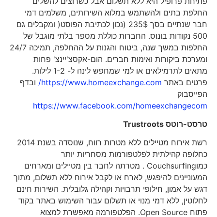
פתיחת פרופיל היא ללא תשלום אבל כשרוצים להשלים
החלפת בתים ולהשתמש במלוא השירותים, משלמים דמי
חבר שנתיים בסך 235$ (נכון לכתיבת הפוסט( ומקבלים גם
500 נקודות בונוס. החברות כוללת מספר בלתי מוגבל של
החלפות במשך שנה, ביטוח והגנות על ההחלפה, תמיכה 24/7
ומערכת ביקורות ואימות חברים. הום-אקסצ'יינצ' פחות
מתאים לתרמילאים או למי שמחפש לינה ל- 1-2 לילות.
פרטים באתר
https://www.homeexchange.com/
ובדף
הפייסבוק
https://www.facebook.com/homeexchangecom
טרסט-רוטס
Trustroots
רשת אירוח מטיילים ללא מטרות רווח, שנוסדה בשנת 2014
כחלופה קהילתית לפלטפורמות מסחריות יותר
כמוCouchsurfing . מטרתה לחבר בין מטיילים ומארחים
המעוניינים להיפגש, לארח או לקבל אירוח ללא תשלום, מתוך
דגש על אמון, חילופי תרבויות וקהילה גלובלית. השירות חינם
לחלוטין, ללא דמי מנוי או תשלום עבור השימוש באתר בקוד
פתוח Open Source. הפלטפורמה מאפשרת למצוא