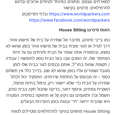
למארחים עצמם. מתאים במיוחד לטיולים ארוכים ובדגש
לתרמילאים. פרטים בקישור
https://www.worldpackers.com
ובדף הפייסבוק
https://www.facebook.com/worldpackers
האוס סיטינג
House Sitting
כמו בייבי סיטינג, מדובר אל שמירה על בית של מישהו אחר.
דרך לטייל או לגור זמנית בבית של מישהו אחר בזמן שהוא לא
נמצא, ובתמורה אתה שומר על הבית ולעיתים גם על חיות
המחמד שלו. זה הסכם שבו בעל הבית נוסע לחופשה / עבודה
/ תקופת שהות בחו״ל, ואתם נכנסים לגור בבית שלו לזמן
מוגבל ושומרים עליו בזמן שהוא לא שם. בדרך כלל אין תשלום
כספי – זה מבוסס על החלפת שירותים. התפקיד יכול לכלול
שמירה על הבית כדי שלא יישאר ריק, טיפול בחיות מחמד,
השקיית צמחים, איסוף דואר, בדיקה שהכול תקין בבית (מים,
חשמל וכו’) ולפעמים גם ניקיון קל או תחזוקה בסיסית. המטרה
היא שהבית ייראה “חי” ובטוח בזמן היעדרות הבעלים.
House Sitting מתאים בעיקר לתרמילאים ומטיילים לטווח