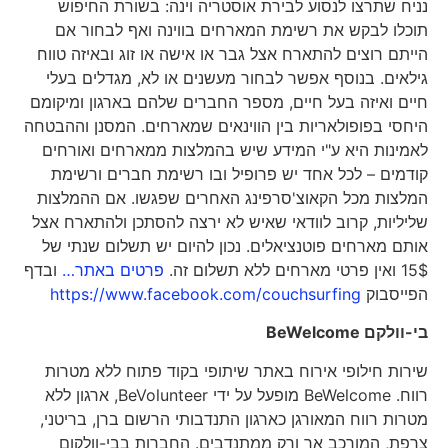
נניח שתרצו לנסוע לבירת אוסטריה וינה: בשורת החיפוש
תוכלו לבקש את רשימת המארחים בווינה ואף לבחור אם
הייתם רוצים להתארח אצל גבר או אישה או זוג ובאיזה טווח
גילאים. בנוסף אפשר לבחור מעשנים או לא, מגדלים בעלי
חיים ואיזה בעל חיים, מספר החברים שלהם בארגון ומיקומם
היחסי בפופולאריות בין הווינאים שמארחים. המסנן וההבטחה
לאמינות היא ע"י המידע שיש בהמלצות ממארחים ואורחים
קודמים – לכל אחד יש פרופיל ובו רשימת חברים ורשימת
המלצות מכל הקאוצ'סרפינג האחרים שפגשו. אם ההמלצות
שליליות, קרוב לוודאי שאיש לא ירצה להסתכן ולהתארח אצל
אותם מארחים פוטנציאלים. נכון להיום יש תשלום שנתי של
15$ ואין פרטי מארחים ללא תשלום זה.
פרטים באתר…
ובדף
הפייסבוק
https://www.facebook.com/couchsurfing
בי-וולקם
BeWelcome
שירות חילופי אירוח באתר שיתופי בקוד פתוח ללא מטרות
רווח. BeWelcome מופעל על ידי BeVolunteer, ארגון ללא
מטרות רווח המאורגן כארגון התנדבותי הרשום ברן, בריטני,
צרפת, המורכב אך ורק ממתנדבים. החברות בבי-וולקום