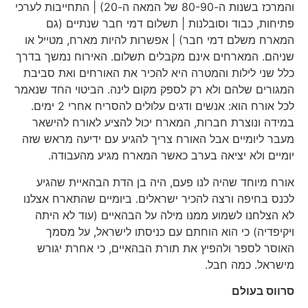
והמרכז בשנות ה-80-90 של המאה ה-20) | התחייבות לערכי
פתיחות, כבוד וסובלנות | תשלום דמי חבר שנתיים (גם
המארח משלם דמי חבר) | אפשרות להיות מארח, מטייל או
שניהם. המארחים אינם מקבלים תשלום. האירוח נמשך בדרך
כלל שני לילות והמטרה היא להכיר את האורחים ואת סביבת
המגורים שלהם ולא רק לספק מקום לינה. הביטוי החד שנאמר
לכל אורח הוא: אנשים ודגים עלולים להסריח אחרי 2 ימים.
במידה ונוצרת חברות, המארח יכול להציע לאורח להישאר
מעבר ליומיים אבל האורח צריך להגיע עם ידיעה מראש שזה
יומיים ולא יציאה בערב כאשר המארח מגיע מהעבודה.
אורח מיוחד שהיה לנו פעם, היה בן הדת הבהאיית שהגיע
לכנס בחיפה ורצה להכיר ישראלים. ביומיים שהתארח אצלנו
לא הצלחנו לשמוע ממנו מילה על הבהאיים (עוד לא היתה
ויקיפדיה) כי הוא הוחתם עם כניסתו לישראל, על מסמך
האוסר לספר ולהפיץ את תורת הבהאיים, כי אחרת יגורש
מישראל. כמה חבל.
סרווס בעולם