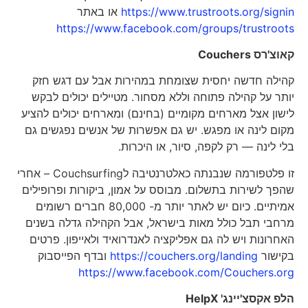
https://www.trustroots.org/signin
או באתר
https://www.facebook.com/groups/trustroots
קאוצ'רס
Couchers
קהילה חדשה יחסית שצומחת במהירות אבל עם דגש חזק
יותר על קהילה פתוחה וללא מסחור. מטיילים יכולים לבקש
לישון אצל מארחים מקומיים (בחינם) ומארחים יכולים להציע
מקום לינה או מפגש. יש גם אפשרות של אנשים נפגשים גם
בלי לינה — רק לקפה, סיור, או היכרות.
זו פלטפורמה שנבנתה כאלטרנטיבה לCouchsurfing – אחרי
שהפך לשירות בתשלום. מבוסס על אמון, ביקורות ופרופילים
אמיתיים. כיום יש לאתר יותר מ- 80,000 חברים רשומים
מרחבי תבל כולל מאות בישראל, אבל הקהילה גדלה בשנים
האחרונות ויש לה גם אפליקציה לאנדרואיד ולאייפון. פרטים
בקישור
https://couchers.org/landing
ובדף הפייסבוק
https://www.facebook.com/Couchers.org
הלפ אקסצ'יינג'
HelpX