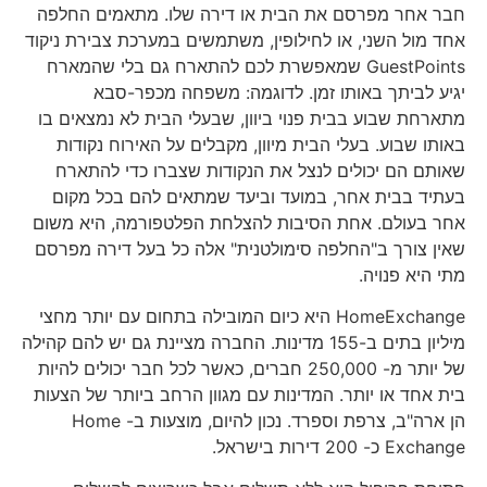
חבר אחר מפרסם את הבית או דירה שלו. מתאמים החלפה
אחד מול השני, או לחילופין, משתמשים במערכת צבירת ניקוד
GuestPoints שמאפשרת לכם להתארח גם בלי שהמארח
יגיע לביתך באותו זמן. לדוגמה: משפחה מכפר-סבא
מתארחת שבוע בבית פנוי ביוון, שבעלי הבית לא נמצאים בו
באותו שבוע. בעלי הבית מיוון, מקבלים על האירוח נקודות
שאותם הם יכולים לנצל את הנקודות שצברו כדי להתארח
בעתיד בבית אחר, במועד וביעד שמתאים להם בכל מקום
אחר בעולם. אחת הסיבות להצלחת הפלטפורמה, היא משום
שאין צורך ב"החלפה סימולטנית" אלה כל בעל דירה מפרסם
מתי היא פנויה.
HomeExchange היא כיום המובילה בתחום עם יותר מחצי
מיליון בתים ב-155 מדינות. החברה מציינת גם יש להם קהילה
של יותר מ- 250,000 חברים, כאשר לכל חבר יכולים להיות
בית אחד או יותר. המדינות עם מגוון הרחב ביותר של הצעות
הן ארה"ב, צרפת וספרד. נכון להיום, מוצעות ב- Home
Exchange כ- 200 דירות בישראל.