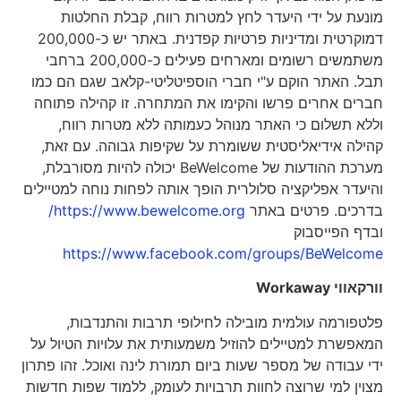
מונעת על ידי היעדר לחץ למטרות רווח, קבלת החלטות
דמוקרטית ומדיניות פרטיות קפדנית. באתר יש כ-200,000
משתמשים רשומים ומארחים פעילים כ-200,000 ברחבי
תבל. האתר הוקם ע"י חברי הוספיטליטי-קלאב שגם הם כמו
חברים אחרים פרשו והקימו את המתחרה. זו קהילה פתוחה
וללא תשלום כי האתר מנוהל כעמותה ללא מטרות רווח,
קהילה אידיאליסטית ששומרת על שקיפות גבוהה. עם זאת,
מערכת ההודעות של BeWelcome יכולה להיות מסורבלת,
והיעדר אפליקציה סלולרית הופך אותה לפחות נוחה למטיילים
בדרכים. פרטים באתר
https://www.bewelcome.org/
ובדף הפייסבוק
https://www.facebook.com/groups/BeWelcome
וורקאווי
Workaway
פלטפורמה עולמית מובילה לחילופי תרבות והתנדבות,
המאפשרת למטיילים להוזיל משמעותית את עלויות הטיול על
ידי עבודה של מספר שעות ביום תמורת לינה ואוכל. זהו פתרון
מצוין למי שרוצה לחוות תרבויות לעומק, ללמוד שפות חדשות