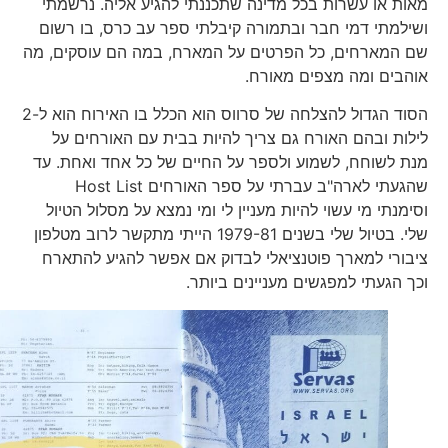
מאות או עשרות בכל מדינה שתכננתי להגיע אליה. נרשמתי
ושילמתי דמי חבר ובתמורה קיבלתי ספר עב כרס, בו רשום
שם המארחים, כל הפרטים על המארח, במה הם עוסקים, מה
אוהבים ומה מצפים מאורח.
הסוד הגדול להצלחה של סרווס הוא הכלל בו האירוח הוא ל-2
לילות ובהם האורח גם צריך להיות בבית עם האורחים על
מנת לשוחח, לשמוע ולספר על החיים של כל אחד ואחת. עד
שהגעתי לארה"ב עברתי על ספר האורחים Host List
וסימנתי מי עשוי להיות מעניין לי ומי נמצא על מסלול הטיול
שלי. בטיול שלי בשנים 1979-81 הייתי מתקשר לרוב מטלפון
ציבורי למארך פוטנציאלי לבדוק אם אפשר להגיע להתארח
וכך הגעתי למפגשים מעניינים ביותר.