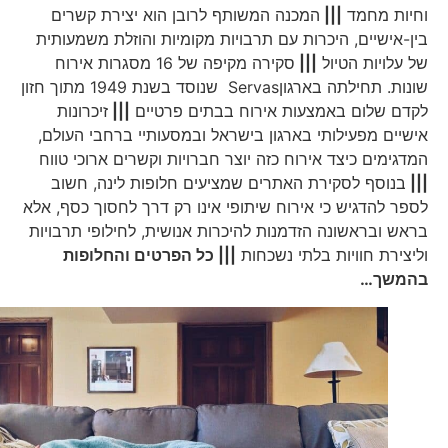
וחיות מחמד
|||
המכנה המשותף לרובן הוא יצירת קשרים
בין-אישיים, היכרות עם תרבויות מקומיות והוזלת משמעותית
של עלויות הטיול
|||
סקירה מקיפה של 16 מסגרות אירוח
שונות. תחילתה בארגוןServas שנוסד בשנת 1949 מתוך חזון
לקדם שלום באמצעות אירוח בבתים פרטיים
|||
זיכרונות
אישיים מפעילותי בארגון בישראל ובמסעותיי ברחבי העולם,
המדגימים כיצד אירוח כזה יוצר חברויות וקשרים ארוכי טווח
|||
בנוסף לסקירת האתרים שמציעים חלופות לינה, חשוב
לספר להדגיש כי אירוח שיתופי אינו רק דרך לחסוך כסף, אלא
בראש ובראשונה הזדמנות להיכרות אנושית, לחילופי תרבויות
וליצירת חוויות בלתי נשכחות
||| כל הפרטים והחלופות
בהמשך…