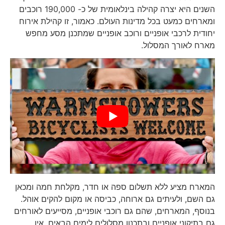
השנים היא יצרה קהילה בינלאומית של כ- 190,000 רוכבים
ומארחים כמעט בכל מדינות העולם. כאמור, זו קהילת אירוח
יחודית לרכבי אופניים ורוכב אופניים שמתכנן מסע מחפש
מארח לאורך המסלול.
המארח מציע ללא תשלום ספה או חדר, מקלחת חמה ומכאן
גם השם, ולעיתים גם ארוחה, כביסה או מקום להקים אוהל.
בנוסף, המארחים, שהם גם רוכבי אופניים, מסייעים לאורחים
גם בתיקוני אופניים ובתכנון מסלולים לימים הבאים. אין