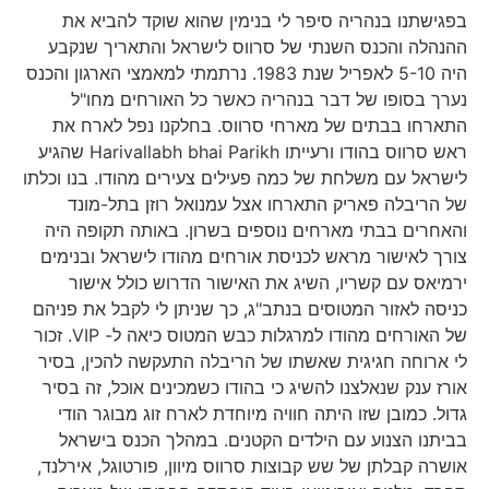
בפגישתנו בנהריה סיפר לי בנימין שהוא שוקד להביא את
ההנהלה והכנס השנתי של סרווס לישראל והתאריך שנקבע
היה 5-10 לאפריל שנת 1983. נרתמתי למאמצי הארגון והכנס
נערך בסופו של דבר בנהריה כאשר כל האורחים מחו"ל
התארחו בבתים של מארחי סרווס. בחלקנו נפל לארח את
ראש סרווס בהודו ורעייתו Harivallabh bhai Parikh שהגיע
לישראל עם משלחת של כמה פעילים צעירים מהודו. בנו וכלתו
של הריבלה פאריק התארחו אצל עמנואל רוזן בתל-מונד
והאחרים בבתי מארחים נוספים בשרון. באותה תקופה היה
צורך לאישור מראש לכניסת אורחים מהודו לישראל ובנימים
ירמיאס עם קשריו, השיג את האישור הדרוש כולל אישור
כניסה לאזור המטוסים בנתב"ג, כך שניתן לי לקבל את פניהם
של האורחים מהודו למרגלות כבש המטוס כיאה ל- VIP. זכור
לי ארוחה חגיגית שאשתו של הריבלה התעקשה להכין, בסיר
אורז ענק שנאלצנו להשיג כי בהודו כשמכינים אוכל, זה בסיר
גדול. כמובן שזו היתה חוויה מיוחדת לארח זוג מבוגר הודי
בביתנו הצנוע עם הילדים הקטנים. במהלך הכנס בישראל
אושרה קבלתן של שש קבוצות סרווס מיוון, פורטוגל, אירלנד,