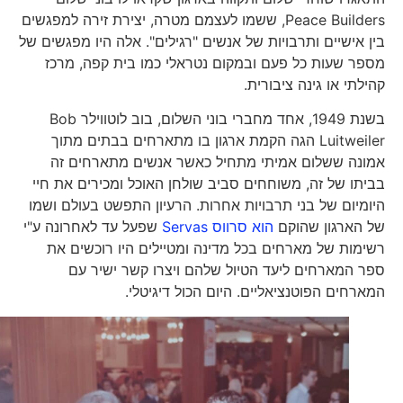
Peace Builders, ששמו לעצמם מטרה, יצירת זירה למפגשים
בין אישיים ותרבויות של אנשים "רגילים". אלה היו מפגשים של
מספר שעות כל פעם ובמקום נטראלי כמו בית קפה, מרכז
קהילתי או גינה ציבורית.
בשנת 1949, אחד מחברי בוני השלום, בוב לוטווילר Bob
Luitweiler הגה הקמת ארגון בו מתארחים בבתים מתוך
אמונה ששלום אמיתי מתחיל כאשר אנשים מתארחים זה
בביתו של זה, משוחחים סביב שולחן האוכל ומכירים את חיי
היומיום של בני תרבויות אחרות. הרעיון התפשט בעולם ושמו
של הארגון שהוקם
הוא סרווס Servas
שפעל עד לאחרונה ע"י
רשימות של מארחים בכל מדינה ומטיילים היו רוכשים את
ספר המארחים ליעד הטיול שלהם ויצרו קשר ישיר עם
המארחים הפוטנציאליים. היום הכול דיגיטלי.