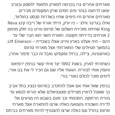
מארחים אחרים גרו בכניסה לפארק הלאומי ילוסטון ובערב
יצאנו לרחצה בנהר מים חמים שרק המקומיים מכירים.
מארחים אחרים היו היפים שחיו בשדרות סנסט בהוליווד,
ואילו בגרינג' ווילג' – ניו יורק, הייתי אורח של ריבה קינג Reva
King שהיתה מזכירת השלום של סרווס והיינו בה חלק מהזמן
2 אורחים בדירתה הקטנה. האורח השני הוא חבר שלי עד
היום – היה אצלנו בארץ והיינו אצלו בשבדיה – Ulf Einerson.
בהמשך הטיולים שלי התארחתי אצל מארחי סרווס
בארגנטינה, צ'ילה, ברזיל ומקסיקו (אבל זה כבר סיפור אחר).
כשחזרתי לארץ, בשנת 1992 יצר איתי קשר בנימין ירמיאס
והזמין אותי לנהריה. הגעתי אליו שם גם הכיר לי את בנו אורי,
לימים מוכר לכולם כאורי בורי.
בנימין שאל אותי אם אוכל להתנדב בסרווס כנציג בתל אביב
כך שאוכל לראיין מטיילים פוטנציאלים שלא יטרחו לנסוע עד
נהריה הרחוקה. הסכמתי וכך פעם בשבוע היו מגיעים אלי
לדירה השכורה והצנועה כאלה שרצו להתארח אצל מארחי
סרווס בחו"ל וגם כאלה שרצו להצטרף להיות מארחים בביתם