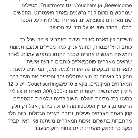
BeWelcome, אן Couchers וגם Trustroots. מטיילים
שמחפשים מקום לינה נרשמים באתר האינטרנט ומחפשים
שם מארחים פוטנציאליים. האירוח יכול להיות על הספה
בסלון, בחדר פנוי, או על מזרן על הרצפה.
השידוך בין מארח לאורח נעשה באתר ע"פ מה שכל צד
כותב.ת על עצמו.ה, תחומי עניין, למה מטיילים וכמובן תמונות
והמלצות מאנשים אחרים שכבר התנסו במפגש עמכם. לאחר
שרואים מארחים פוטנציאליים כותבים הודעה אישית
למארחים ומבקשים להתארח לכמה ימים, וממתינים למענה.
המקובל באירוח זה הוא שמבלים יחד ומכירים את העיר דרך
המארחים המקומיים. בקאוצ'סרפינגCouchsurfing יש כ-12
מיליון משתמשים רשומים מהם כ-300,000 מארחים פעילים
כמעט בכל מדינות העולם. חשוב לדעת שלמרות המספרים
הרשומים, זו עדיין הפלטפורמה הגדולה ביותר, אבל רק חלק
קטן באמת מארחים פעילים, ורובם בערים הגדולות. כיום חלק
מהחברות בתשלום. איכות המארחים משתנה ואין ראיון קבלה
ועקב כך בחלק מהמדינות גם פחות חזק מבעבר.