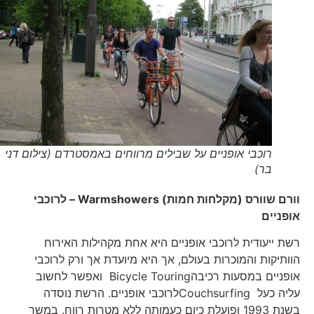
רוכבי אופניים על שבילים מרווחים באמסטרדם (צילום דני
בר)
וורם שוורס (מקלחות חמות)
Warmshowers
– לרוכבי
אופניים
רשת ייעודית לרוכבי אופניים היא אחת מקהילות האירוח
הוותיקות והמוכרות בעולם, אך היא מיועדת אך ורק לרוכבי
אופניים במסעות רכיבהBicycle Touring ואפשר לחשוב
עליה כעל Couchsurfingלרוכבי אופניים. הרשת נוסדה
בשנת 1993 ופועלת כיום כעמותה ללא מטרות רווח. במשך