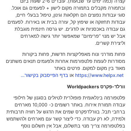
קצרה (כמה ימים עד שבועות). עובדים 2-6 שעות ביום
ובתמורה מקבלים בתמורה מקום לישון + לפעמים גם אוכל.
סוגי עבודות נפוצים הם חקלאות וגינון, טיפול בבעלי חיים,
עבודות תחזוקה או שיפוץ קל, עזרה בבית או באירוח. לפעמים
גם עבודה באכסניות או לודג’ים. יש גרסה חינמית מוגבלת
אבל יש מנוי “פרימיום” שמאפשר יותר גישה למארחים
וליצירת קשרים.
פחות מודרני ונוח מאפליקציות חדשות, פחות ביקורות
מסודרות לעומת פלטפורמות אחרות ולפעמים תנאים משתנים
מאוד בין מקום למקום. פרטים באתר
https://www.helpx.net
או
בדף הפייסבוק בקישור…
וורלד-פקרס
Worldpackers
פלטפורמה בינלאומית פופולרית לטיולים בסגנון של חילופי
עבודה תמורת אירוח. באתר רשומים כ- 10,000 מארחים
ברחבי תבל. בוורלדפקרס שמים את הדגש על חוויה תרבותית
ולמידה, לא רק עבודה. כדי ליצור קשר עם מארחים ולהשתמש
בפלטפורמה צריך מנוי בתשלום, אבל אין תשלום נוסף