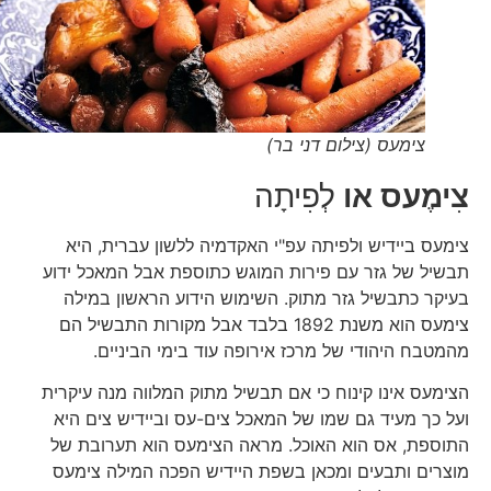
צימעס (צילום דני בר)
צִימֶעס או
לְפִיתָה
צימעס ביידיש ולפיתה עפ"י האקדמיה ללשון עברית, היא
תבשיל של גזר עם פירות המוגש כתוספת אבל המאכל ידוע
בעיקר כתבשיל גזר מתוק. השימוש הידוע הראשון במילה
צימעס הוא משנת 1892 בלבד אבל מקורות התבשיל הם
מהמטבח היהודי של מרכז אירופה עוד בימי הביניים.
הצימעס אינו קינוח כי אם תבשיל מתוק המלווה מנה עיקרית
ועל כך מעיד גם שמו של המאכל צים-עס וביידיש צים היא
התוספת, אס הוא האוכל. מראה הצימעס הוא תערובת של
מוצרים ותבעים ומכאן בשפת היידיש הפכה המילה צימעס