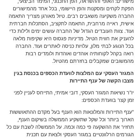
מישורים: האופי וההשראה, הפן התכנוני, המימד הביצועי,
הפקת לקחים ומסקנות והפן היישומי, בכל אחד מהמישורים
החברה משקיעה משאבים רבים. טיול מאורגן מצריך התאמה
אישית, ראייה מרחבית, התאמה לתקציב, הסתכלות חברתית
ועוד. צוות העובדים הגדול של החברה עושים ימים ולילות כדי
להעניק את חווית הטיול. מדיניות פגסוס היא שקיפות מלאה
בכל הנוגע לבתי מלון, עלויות כניסה לאתרים ועוד. החברה
רואה בקהל לקוחותיה אוהדים ואוהדות ולומדים רבות
מהמשובים שמקבלים בחזרתם מהטיול.
המגזר העסקי עם המלצות לוועדת הכספים בכנסת בגין
מצבו הקשה של ענף התיירות
יו"ר נשיאות המגזר העסקי, דובי אמיתי, התייחס לעניין לפני
זמן קצר בוועדת הכספים:
"ענף התיירות והמלונאות הוא הענף בעל מקדם ההתאוששות
הארוך ביותר וכל שקל שתשקיע הממשלה בשיקום הענף,
תחזיר את ההשקעה פי כמה וכמה. על הממשלה לשבת עם כל
הגורמים הרלוונטיים במגזר העסקי ולצאת עם תכנית