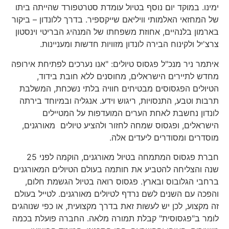
ימינו. במוקד יום נוסף בטיול עומדת סטרטפורד שהייתה ביתו
של המחזאי האלמותי וויליאם שייקספיר. בדרך ללונדון – ביקור
בארמון בלנהיים, אחוזת משפחתו של המנהיג הבריטי וינסטון
צרצ'יל ולקינוח הבירה לונדון מזוויות חדשות ומעניינות.
איתמר ניר מנכ"ל פגסוס טיולים: "אנו נערכים לפתיחת אירופה
מחדש לתיירים הישראלים, מחוסנים ללא חובת בידוד,
הטיולים הפגסוסים מבטיחים חוויה בלתי נשכחת, המשלבת
תרבות וטבע, התנסויות, ריגוש וידע. אנגליה ובמיוחד בירתה
לונדון נחשבת לאחת הערים המועדפות על המטיילים
הישראלים, ופגסוס שמחה לחזור ולהציע טיולים מאורגנים,
מוסדרים ומסודרים ליעדים אלה.
חברת פגסוס המתמחה בטיול מאורגנים, הוקמה לפני 25
שנה והצליחה להטביע את חותמה בעולם הטיולים המאורגנים
ברחבי הגלובוס ובארץ. פגסוס רואה בטיול הגשמת חלום,
והפכה עם השנים לשם נרדף לטיולים מאורגנים. לטייל בעולם
זה מקצוע, לכן יש לעשות זאת בדרך מקצועית, או כפי שנוהגים
לומר ב"פגסוסית" קבלת תמורה מלאה. החברה פועלת בכמה