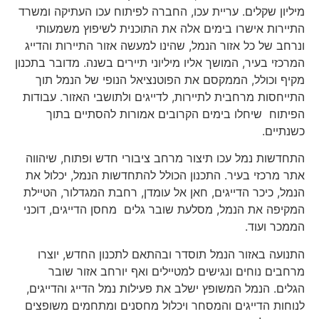
מיליון שקלים. עריית עכו, החברה לפיתוח עכו העתיקה ומשרד
התיירות אישרו בימים אלה את התוכנית לשיפוץ משמעותי
ונרחב של כל אזור הנמל, שהינו למעשה אזור התיירות והדייג
המרכזי בעיר, המושך אליו מיליוני תיירים בשנה. מדובר בתכנון
מקיף וכולל, הממקסם את הפוטנציאל הנופי של הנמל תוך
התייחסות מרחבית לתיירות, לדייגים ולתושבי האזור. עבודות
הפיתוח שיחלו בימים הקרובים אמורות להסתיים בתוך
כשנתיים.
התחדשות נמל עכו תיצור מרחב ציבורי חדש ופתוח, שיהווה
אתר מרכזי בעיר. התכנון הכולל להתחדשות הנמל, יכלול את
הנמל, כיכר הדייגים, חאן אל עומדן, רחבת המגדלור, הטיילת
המקיפה את הנמל, מסלעת שובר גלים מחסן הדייגים, דוכני
הממכר ועוד.
התנועה באזור הנמל תוסדר ובהתאם לתכנון החדש, יוצרו
מרחבים נוחים ונגישים למטיילים ואף יורחב אזור שובר
הגלים. הנמל המשופץ ישלב את פעילות נמל הדייג והדייגים,
לנוחות הדייגים והמסחר ויכלול מחסנים ומתחמים משופצים