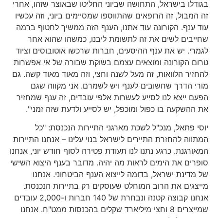
בגודלו בישראל, התחושה שביוני החליטו שבאוצר שזהו, אחרי
זה המבול, זה הרופאים שהתווספו שמסיימים ביוני, וזה עכשיו
עוד ענף. הקורונה עוד אתנו, הענף הזה ממשיך לחטוף ברמה
שחייבים לשים את זה לתשומת ליבנו, כמשהו שהוא אחר
לגמרי. יש את ענף ההיסעים, חברות שרכשו אוטובוסים וציוד
טרום הקורונה ומוצאים עצמם בשוקת שבורה של אי אפשרות
להחזיר הלוואות, זה מעל לשנה וחצי, וזה מאוד מאוד קשה. גם
מורי הדרך שחשובים לענף ויש לשמרם. אני מקווה שגם
הפעם ייצא לנו לסייע לעשרות אלפי עובדים, זה ענף שמחזיר
את ההשקעה בו כפול ומוכפל, יש לסייע ולדעת שזה זמני".
יוסי פתאל, מנכ"ל לשכת מארגני התיירות הנכנסת: "כל
המתווה להחזרת התיירים לישראל בנוי עלינו – אנחנו התיירות
המאורגנת. כרגע נתנו לנו תעודת פטירה לסוף חודש יוני, אנחנו
סופרים את הימים לראות מה יהיה. מדובר בענף היצוא השישי
של מדינת ישראל, בדומה לייצוא הענף הביטחוני. אנחנו
מייצגים את הרוב המוחלט שעוסקים רק בתיירות הנכנסת.
אנחנו קבוצה קטנה ונבחרת של 140 חברות ו-2,000 עובדים
שמייצרים 8 וחצי מיליארד שקלים בהכנסות ממט"ח. אנחנו