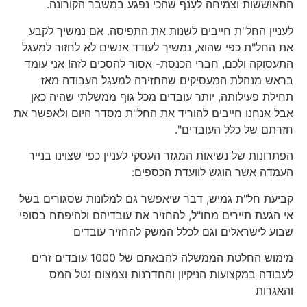
התאוששות וצמיחה לענף שהכי נפגע במשבר הקורונה.
לעניין החל"ת חייבים לשנות את התפיסה. אם נמשיך לקבע
את החל"ת כפי שהוא, נמשיך לעודד אנשים לא לחזור למעגל
התעסוקה ולכם, חברי הכנסת- אסור להסכים לזה! אני עומד
בראש מנהלת המעסיקים שהחזירה למעגל העבודה מאז
תחילת פעילותה, יותר עובדים מכל גוף ממשלתי שהיה כאן
אבל אנחנו חייבים להוריד את החל"ת מסדר היום ולאפשר את
חזרתם של כלל העובדים".
הפתרונות של נשיאות המגזר העסקי לעניין כפי שצוינו בנייר
העמדה אשר הוגש לוועדת הכספים:
קביעת חל"ת גמיש, דבר שיאפשר גם למלונות שסגורים בשל
אי הגעת תיירים מחו"ל, להחזיר את עובדיהם ולהיפתח בסופי
שבוע לישראלים וגם לכלל המשק להחזיר עובדים
מימוש החלטת הממשלה להבאתם של 1000 עובדים זרים
לעבודה במקצועות הניקיון והחדרנות וצמצום נטל המס
והאגרות