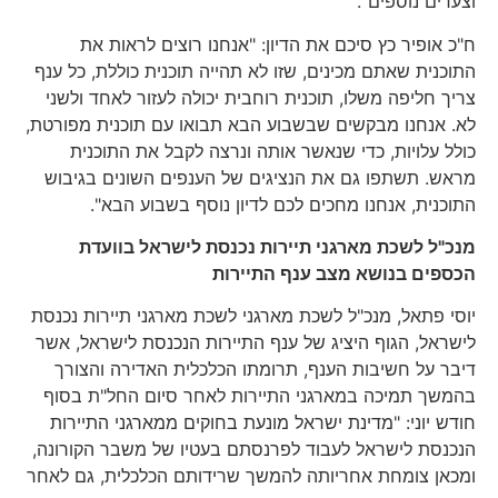
וצעדים נוספים".
ח"כ אופיר כץ סיכם את הדיון: "אנחנו רוצים לראות את
התוכנית שאתם מכינים, שזו לא תהייה תוכנית כוללת, כל ענף
צריך חליפה משלו, תוכנית רוחבית יכולה לעזור לאחד ולשני
לא. אנחנו מבקשים שבשבוע הבא תבואו עם תוכנית מפורטת,
כולל עלויות, כדי שנאשר אותה ונרצה לקבל את התוכנית
מראש. תשתפו גם את הנציגים של הענפים השונים בגיבוש
התוכנית, אנחנו מחכים לכם לדיון נוסף בשבוע הבא".
מנכ"ל לשכת מארגני תיירות נכנסת לישראל בוועדת
הכספים בנושא מצב ענף התיירות
יוסי פתאל, מנכ"ל לשכת מארגני לשכת מארגני תיירות נכנסת
לישראל, הגוף היציג של ענף התיירות הנכנסת לישראל, אשר
דיבר על חשיבות הענף, תרומתו הכלכלית האדירה והצורך
בהמשך תמיכה במארגני התיירות לאחר סיום החל"ת בסוף
חודש יוני: "מדינת ישראל מונעת בחוקים ממארגני התיירות
הנכנסת לישראל לעבוד לפרנסתם בעטיו של משבר הקורונה,
ומכאן צומחת אחריותה להמשך שרידותם הכלכלית, גם לאחר