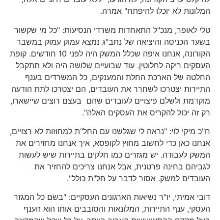
המלונות לא יוכלו להיפתח" אמרה.
טלי לאופר, מנכ"ל התאחדות משרדי הנסיעות: "כל מי שקשור
בשער הכניסה והיציאה של נתב"ג נמצא עמוק עמוק במשבר
הקורונה, אנחנו איפה שכלל המשק היה לפני 10 חודשים. קופת
העסקים ריקה לחלוטין. עוד שבועיים שלושה היה ולא תתקבל
החלטה של הארכת החלת והמענקים, כל המשרדים בענף
התיירות יצטרכו לשחרר את העובדים, הם יצטרכו לתת הודעה
מוקדמת ולשלם פיצויים לעובדים שהם בעצם רוצים שיישארו,
רק זה יכול להקריס את העסקים האלה".
ח"כ מיקי לוי: "נראה לי שגלשנו עם החל"ת למחוזות לא רצויים,
אנחנו כאן כדי לחשוב מחוץ לקופסא, איך אנחנו מחזירים את
המשק לעבודה. יש מגזרים כמו חלקים בתיירות שיש לעשות
לגביהם בחינה פרטנית, אבל אנחנו צריכים להחזיר את
העובדים למשק. אסור לדבר על חל"ת כולל".
דובי אמיתי, יו"ר נשיאות הארגונים העסקיים: "בשם כל המגזר
העסקי, ענף התיירות, המלונאות והסובבים אותו הוא הענף