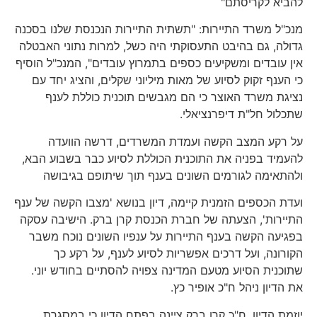
להביא לקריסתם"
מנכ"ל משרד התיירות: "תשתית התיירות הנכנסת שלנו בסכנה
גדולה, גם בהיבט התעסוקתי היה כשל, למרות נתוני האבטלה
אין עובדים ומשקיעים כספים בתמרוץ עובדים", המנכ"ל הוסיף
כי הענף זקוק לסיוע של מאות מיליוני שקלים, והציג יחד עם
נציגת משרד האוצר כי הם מגבשים תוכנית כוללת לענף
שתכלול חל"ת דיפרנציאלי.
על רקע המצב הקשה ועמדת המשרדים, דרשה הוועדה
להעמיד בפניה את התוכנית הכוללת לסיוע כבר בשבוע הבא,
ולהתאימה לגורמים השונים בענף תוך שיתופם בגיבושה
ועדת הכספים הזמנית קיימה, דיון בנושא 'מצבו הקשה של ענף
התיירות', הצעתה של חברת הכנסת קרן ברק. הישיבה עסקה
בפגיעה הקשה בענף התיירות על ענפיו השונים נוכח משבר
הקורונה, ועל דרכים אפשריות לסיוע לענף, על רקע כך
שתוכנית הסיוע מטעם המדינה צפויה להסתיים בחודש יוני.
את הדיון ניהל ח"כ אופיר כץ.
יוזמת הדיון, ח"כ קרן ברק ציינה בפתח הדיון כי במסגרת