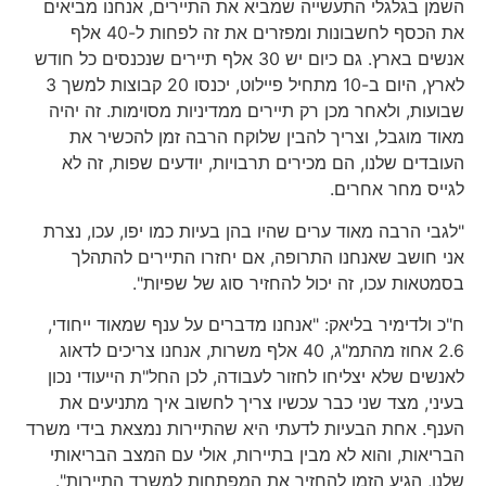
השמן בגלגלי התעשייה שמביא את התיירים, אנחנו מביאים
את הכסף לחשבונות ומפזרים את זה לפחות ל-40 אלף
אנשים בארץ. גם כיום יש 30 אלף תיירים שנכנסים כל חודש
לארץ, היום ב-10 מתחיל פיילוט, יכנסו 20 קבוצות למשך 3
שבועות, ולאחר מכן רק תיירים ממדיניות מסוימות. זה יהיה
מאוד מוגבל, וצריך להבין שלוקח הרבה זמן להכשיר את
העובדים שלנו, הם מכירים תרבויות, יודעים שפות, זה לא
לגייס מחר אחרים.
"לגבי הרבה מאוד ערים שהיו בהן בעיות כמו יפו, עכו, נצרת
אני חושב שאנחנו התרופה, אם יחזרו התיירים להתהלך
בסמטאות עכו, זה יכול להחזיר סוג של שפיות".
ח"כ ולדימיר בליאק: "אנחנו מדברים על ענף שמאוד ייחודי,
2.6 אחוז מהתמ"ג, 40 אלף משרות, אנחנו צריכים לדאוג
לאנשים שלא יצליחו לחזור לעבודה, לכן החל"ת הייעודי נכון
בעיני, מצד שני כבר עכשיו צריך לחשוב איך מתניעים את
הענף. אחת הבעיות לדעתי היא שהתיירות נמצאת בידי משרד
הבריאות, והוא לא מבין בתיירות, אולי עם המצב הבריאותי
שלנו, הגיע הזמן להחזיר את המפתחות למשרד התיירות".