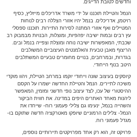
וחדשים לטובת הדייגים.
הנמל והטיילת תוכננו על ידי משרד אדריכלים מייזליץ, כסיף
רויטמן, אדריכלים. בנמל יהיו אזורי הצללה רבים לנוחות
המטיילים ואף אזורי המתנה לסירות התיירות. תוכננו ספסלי
עץ רבים ובמות ישיבה יפהפיות, ומוצלות, הבנויות מבמבוק רב
שכבתי, המאפשרות ישיבה נוחה ומוצלת וצפייה בנמל ובים.
הריצוף מאבן טבעית והאלמנטים העיצוביים המשולבים
בגדרות, ובמרחבים, בנויים מחומרים טבעיים המשתלבים
היטב בנוף הייחודי.
קיוסקים בעיצוב שונה וייחודי יוקמו במרחב הטיילת, ויהוו מוקדי
משיכה לתיירים. הנמל והטיילת החדשה ישמרו על הקסם
ההיסטורי של עכו, לצד עיצוב נופי חדשני ומזמין, המאפשר
ליהנות מאחד האתרים היפים במדינה. את חווית הביקור
והשהייה בנמל, ינעימו גם צלילי פעמוני רוח- שייחדו את
הנמל- צלילים הרמוניים שיופקו מאטרקציה חדשה שתוקם בו-
מגדל פעמוני רוח.
פרויקט זה, הוא רק אחד מפרויקטים תיירותיים נוספים,