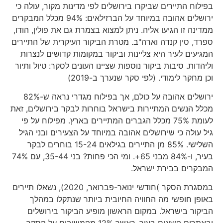
בפילוח התיירים שביקרו בירושלים לפי מדינות מקור, עולה כי
ירושלים אהובה במיוחד על הברזילאים: 94% מכלל המבקרים
ממדינה זו הגיעו אליה. ניתן למצוא בצמרת גם את פולין, הודו,
ספרד, סין קנדה וארה"ב. מטרת הביקור העיקרית של התיירים
המגיעים לעיר היא צליינות וביקור במקומות קדושים לנצרות
וליהדות. סיבות ביקור נוספות שציינו העונים לסקר: טיול ותיור
וכן מחקר לימודי. (לפי סקר שנערך ב-2019)
ירושלים אהובה על כולם, אך בפילוח מגדרי נראה ש-82%
מכלל הנשים המתיירות בישראל בוחרות לבקר בירושלים, זאת
לעומת 75% מכלל הגברים המתיירים בארץ. מפילוח על פי
גיל עולה כי שירושלים אהובה במיוחד על הצעירים ובני הגיל
השלישי. 85% מן התיירים בגילאים 15-24 בוחרים לבקר
בעיר, ו-84% מבני 65+. ומי הכי פחות? בני 35-44, עם 74%
המבקרים בבירת ישראל.
במסגרת הסקר )חודשי ינואר-פברואר, 2020), נשאלו תיירים
באופן חופשי מה החוויה החיובית ביותר שנתקלו במהלך
הביקור בישראל. במקום הראשון מופיע הביקור בירושלים