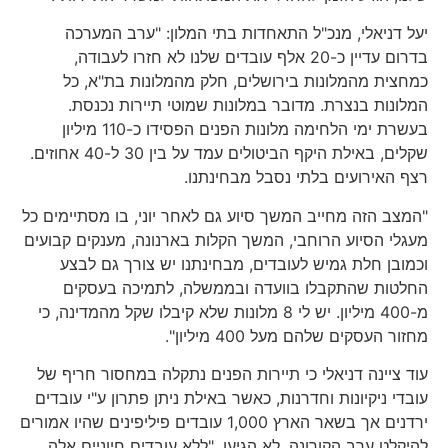
יעל דניאלי, מנכ"ל התאחדות בתי המלון: "ערב המערכה
בדרום עדיין כ-20 אלף עובדים שלנו לא חזרו לעבודה,
כמחצית מהמלונות בירושלים, חלק מהמלונות בת"א, כל
המלונות בנצרת. מדובר במלונות שמוטי תיירות נכנסת.
בעשרת ימי הלחימה מלונות הפנים הפסידו כ-110 מיליון
שקלים, באילת היקף הביטולים עמד על בין 30 ל-40 אחוזים.
רצף האירועים בלתי נסבל מבחינתנו.
"המצב הזה מחייב המשך סיוע גם לאחר יוני, בו מסתיימים כל
מעגלי הסיוע הרוחבי, המשך הקלות בארנונה, מענקים קבועים
וכמובן חלת גמיש לעובדים, מבחינתנו יש צורך גם לבצע
החלטות שהתקבלו בוועדה ובממשלה, לתמיכה בעסקים
מ-400 מיליון. יש לי 8 מלונות שלא קיבלו שקל מהמדינה, כי
מחזור העסקים שלהם מעל 400 מיליון".
עוד ציינה דניאלי כי תיירות הפנים נתקלה במחסור חריף של
עובדי ניקיונות וחדרנות, כאשר באילת ניתן פתרון ע"י עובדים
ירדנים אך בשאר הארץ 1,000 עובדים פיליפינים שהיו אמורים
להיקלט ערב הקורונה, לא הגיעו, "ללא עובדים חיוניים אלה,