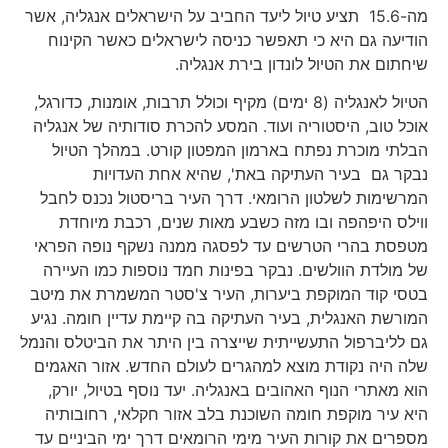
מה-15.6 תציע טיול ליעד החביב על הישראלים אנגליה, אשר
הודיעה גם היא כי תאפשר כניסה לישראלים כאשר הקינוח
שיחתום את הטיול לונדון בירת אנגליה.
הטיול לאנגליה (8 ימים) מקיף וכולל תרבות, אומנות, כדורגל,
אוכל טוב, היסטוריה ועוד. המסע להכרת סודותיה של אנגליה
הבלתי מוכרת נפתח בארמון המפטון קורט. במהלך הטיול
נבקר גם בעיר העתיקה באת', שהיא אחת העדויות
המרשימות לשלטון הרומאי. דרך העיר בריסטול נכנס לחבל
ווילס היפהפה ובו מזה כשבע מאות שנים, רכבת מיוחדת
מטפסת בהרי הטרשים עד לפסגה ממנה נשקף נופה הפראי
של מולדת הוולשים. נבקר בפינות חמד נוספות כמו העיירה
בטסי קוד המוקפת ביערות, העיר צ'סטר המשמרת את מיטב
המורשת האנגלית, בעיר העתיקה בה קיימת עדיין חומה. נגיע
גם לליברפול התעשייתית שייצרה בין היתר את הביטלס והנמל
שלה היה נקודת מוצא למהגרים לעולם החדש. אזור האגמים
הוא מאתרי הנוף האהובים באנגליה. יעד נוסף בטיול, יורק,
היא עיר מוקפת חומה השוכנת בלב אזור חקלאי, רחובותיה
מספרים את קורות העיר מימי הרומאים דרך ימי הביניים עד