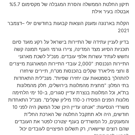
תיקון החלטת הממשלה והסרת המגבלה של מקסימום %5.7
אבטלה בעיר אילת
הקלות בארנונה ומענק הוצאות קבועות בחודשים יולי –דצמבר
2021
בדיון לעניין עתידה של התיירות בישראל על רקע מועד סיום
תוכניות הסיוע מצד המדינה, ציירו גורמי הענף תמונה קשה
וחשש לעתיד עשרות אלפי עובדים. מנכ"ל לשכת מארגני
התיירות הנכנסת: "2,000 עובדי התיירות המאורגנת מייצרים
8 וחצי מיליארד שקלים בהכנסות מט"ח, תיירים שיחזרו
להתהלך בסמטאות עכו יחזירו שפיות". מנכ"לית התאחדות
בתי המלון: "מחצית מהמלונות בירושלים, חלק מהמלונות
בת"א, וכל המלונות בנצרת עדיין סגורים, ב-10 ימי הלחימה
מלונות הפנים הפסידו כ-110 מיליון שקלים". מנכ"ל התאחדות
משרדי הנסיעות: "אנחנו עדיין היכן שכל המשק היה לפני 10
חודשים, היה ולא תתקבל החלטה של הארכת החל"ת
והמענקים, כל המשרדים בענף יצטרכו לפטר את העובדים
שהם רוצים שיישארו, רק תשלום הפיצויים לעובדים יכול