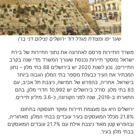
שער יפו ומצודת מגדל דוד ירושלים (צילום דני בר)
משרד התיירות פרסם לאחרונה את נתוני התיירות של בירת
ישראל (מסקר תיירות נכנסת שעורך המשרד מדי שנה בקרב
התיירים). נכון לשנת 2020 יש בירושלים 88 בתי מלון – נתון
המכתיר את העיר כבעלת מספר בתי המלון הגבוה ביותר
בישראל. אחריה, בהפרש של חמישה, ניצבת תל אביב, עם
83 בתי מלון. סה"כ בירושלים יש 10,992 חדרי מלון, בהם
התארחו ב-2019, שנה לפני הקורונה, כ-3.6 מיליון תיירים.
ירושלים היא גם מעצמת תיירות ומוקד תעסוקה בתחום:
21.8% מכלל המועסקים בעיר עובדים בבתי המלון. מאחוריה,
ובהפרש קטן מאוד ניצבת אילת עם 21.7% עובדים המועסקים
בבתי מלון בעיר.