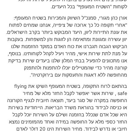
לקוחות "השטיח המעופף" בכל היעדים.
אורן כהן מגורי, סמנכ"ל השיווק והמכירות בשטיח המעופף:
"אחרי תקופה כל כך ארוכה של ציפייה, אנחנו שמחים לפתוח
את עונת התיירות ליוון, היעד המבוקש ביותר בקרב הישראלים.
יוון עשירה ומגוונת ומתאימה הן לזוגות והן למשפחות. בעקבות
הביקוש הגבוה תגברנו את כוח האדם במוקד ההזמנות שלנו
על מנת לתת שירות אישי, מהיר ויעיל לקהל לקוחותינו. בנוסף,
אנו מתכוונים להפעיל בבתי המלון שלנו ביעדים שירות בדיקת
קורונה מהיר כדי שהמטיילים יוכלו להתפנות ולהתפנק
מהחופשה ללא דאגות והתעסקות עם בירוקרטיה".
בהתאם לרוח התקופה, בשטיח המעופף השיקו את flying
safe , שירות אשר יאפשר לקבל החזר מלא של מחיר
החופשה במקרה של סגר ביעד, תוצאה חיובית לנגיף הקורונה
או כניסה לבידוד בהוראת משרד הבריאות. הייחודיות בשירות
היא שכל אדם שנכלל בהזמנה ושילם על השירות יוכל לקבל
החזר כספי מלא על החופשה במידה ואחד מהמזמינים נמצא
חיובי או נדרש לבידוד. מחיר השירות הינו 20 דולר לאדם