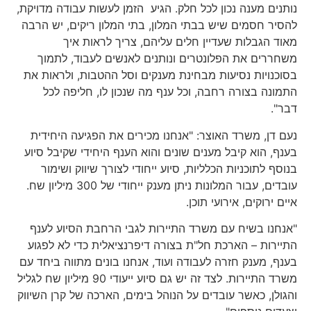
נותנים מענה נכון לכל חלק. הגיע הזמן לעשות עבודה מדויקת,
להסיר חסמים שיש בבתי המלון, בתי המלון ריקים, יש הרבה
מאוד הגבלות שעדיין חלים עליהם, צריך לראות איך
משחררים את הפלונטרים ונותנים לאנשים לעבוד, לתמוך
בסוכנויות נסיעות מבחינת מענקים וסל ההטבות, ולראות את
התמונה בצורה רחבה, וכל ענף מה שנכון לו, חליפה לכל
דבר".
נעם דן, משרד האוצר: "אנחנו מכירים את הפגיעה היחידית
בענף, הוא קיבל מענים שונים והוא הענף היחידי שקיבל סיוע
בנוסף לתוכניות הכלליות, סיוע ייחודי לצורך שיווק ושימור
עובדים, עבור המלונות ניתן מענק ייחודי של 300 מיליון שח.
איים ירוקים, אירועי תוכן.
"אנחנו בשיח עם משרד התיירות לגבי הרחבת הסיוע לענף
התיירות – הארכת חל"ת בצורה דיפרנציאלית כדי לא לפגוע
בענף, מענק חזרה לעבודה ועוד, אנחנו בונים מתווה ביחד עם
משרד התיירות. לצד זה יש גם סיוע ייעודי 90 מיליון שח לגליל
והגולן, כאשר עובדים על הנוהל בימים, הארכה של קרן השיווק