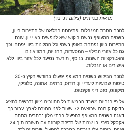
מראות בכרתים (צילום דני בר)
לנוכח הסרת המגבלות ופתיחתה המלאה של התיירות ביוון,
בשטיח המעופף נרשם ביקוש שיא לנופשים באיי יוון. עונת
התיירות ביוון נפתחת באופן רשמי וכל המלונות ביוון יפתחו וכך
גם כל אזורי הבילוי – המסעדות, החנויות, המוזיאונים
והאטרקציות השונות. בנוסף, תורשה נסיעה לכל אזור ביוון ללא
אישורים או הגבלות.
לנוכח הביקוש בשטיח המעופף יפעילו בחודשי הקיץ כ-30
טיסות שבועיות ליעדי יוון: רודוס, כרתים, אתונה, סלוניקי,
מיקונוס, סנטוריני וזקינטוס.
על פי הנחיות משרד הבריאות כל החוזרים מיוון נדרשים להציג
בדיקת קורונה שבוצעה 72 שעות לפני החזרה לארץ. עבור כך
דאגה השטיח המעופף להפעיל בבתי מלון נבחרים מתחם
אקסקלוסיבי ובו שרות של בדיקת קורונה עם תשובה תוך 24
שעות. בימים אלו נערכים בחברה להפעיל שירות זה לכל