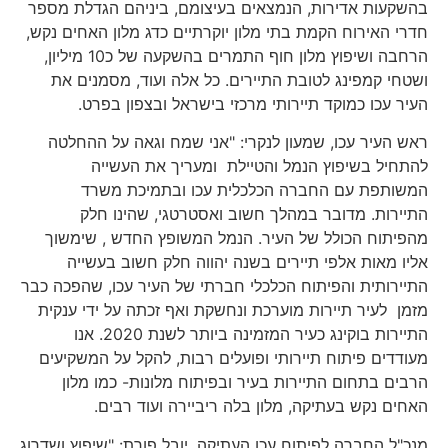
בהשקעות אדירות, הנמצאים בעיצומם, ביניהם הגדלת מספר
חדרי האירוח הקמת בתי מלון יוקרתיים כדג מלון האחים נקש,
הרחבה ושיפוץ מלון חוף התמרים בהשקעה של כ10 מיליון,
ושטחי קמפינג לטובת התיירים. כל אלה ועוד, מסמנים את
העיר עכו כמוקד תיירותי מרכזי בישראל ובצפון בפרט.
ראש העיר עכו, שמעון לנקרי: "אני שמח וגאה על ההחלטה
להתחיל בשיפוץ הנמל והטיילת ומעריך את העשייה
המשותפת עם החברה הכלכלית עכו ובתמיכת משרד
התיירות. מדובר במהלך חשוב ואסטרטגי, שהינו חלק
מהפיתוח הכולל של העיר. הנמל המשופץ החדש , שימשוך
אליו מאות אלפי תיירים בשנה יהווה חלק חשוב בעשייה
התיירותית והפיתוח הכלכלי חברתי של העיר עכו, שהפכה כבר
מזמן לעיר תיירות מוערכת ונחשקת ואף זכתה על ידי ענקית
התיירות בוקינג כעיר המזמינה ביותר לשנת 2020. אנו
מעודדים פיתוח תיירותי ופועלים רבות, להקל על המשקיעים
הרבים בתחום התיירות בעיר ובפיתוח מלונות- כמו מלון
האחים נקש בעתיקה, מלון בלה ריביירה ועוד רבים.
מנכ"ל החברה לפיתוח עכו העתיקה, יובל פורת: "שיפוץ ושדרוג