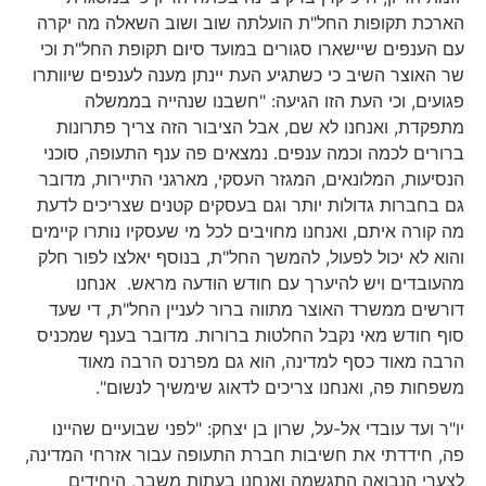
הארכת תקופות החל"ת הועלתה שוב ושוב השאלה מה יקרה
עם הענפים שיישארו סגורים במועד סיום תקופת החל"ת וכי
שר האוצר השיב כי כשתגיע העת יינתן מענה לענפים שיוותרו
פגועים, וכי העת הזו הגיעה: "חשבנו שנהייה בממשלה
מתפקדת, ואנחנו לא שם, אבל הציבור הזה צריך פתרונות
ברורים לכמה וכמה ענפים. נמצאים פה ענף התעופה, סוכני
הנסיעות, המלונאים, המגזר העסקי, מארגני התיירות, מדובר
גם בחברות גדולות יותר וגם בעסקים קטנים שצריכים לדעת
מה קורה איתם, ואנחנו מחויבים לכל מי שעסקיו נותרו קיימים
והוא לא יכול לפעול, להמשך החל"ת, בנוסף יאלצו לפור חלק
מהעובדים ויש להיערך עם חודש הודעה מראש. אנחנו
דורשים ממשרד האוצר מתווה ברור לעניין החל"ת, די שעד
סוף חודש מאי נקבל החלטות ברורות. מדובר בענף שמכניס
הרבה מאוד כסף למדינה, הוא גם מפרנס הרבה מאוד
משפחות פה, ואנחנו צריכים לדאוג שימשיך לנשום".
יו"ר ועד עובדי אל-על, שרון בן יצחק: "לפני שבועיים שהיינו
פה, חידדתי את חשיבות חברת התעופה עבור אזרחי המדינה,
לצערי הנבואה התגשמה ואנחנו בעתות משבר, היחידים