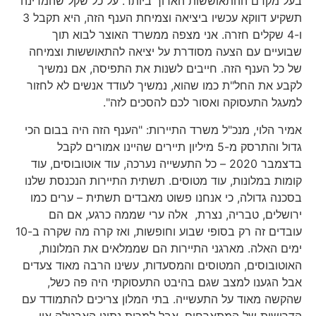
בעל מקדם ההתאוששות הארוך ביותר. על כל שקל שהמדינה
תשקיע דווקא עכשיו ביציאה וצמיחת הענף הזה, היא תקבל 3
ו-4 שקלים חזרה. אני מצפה ממשרד האוצר לבוא תוך
שבועיים עם הצעה מסודרת על יציאה להתאוששות וצמיחה
של כל הענף הזה. חייבים לשנות את התפיסה, אם נמשיך
לקבע את החל"ת כמו שהוא, נמשיך לעודד אנשים לא לחזור
למעגל התעסוקה ואסור לכם להסכים לזה".
אמיר הלוי, מנכ"ל משרד התיירות: "הענף הזה היה בבום הכי
גדול והתרסק מ-5 מיליון תיירים שהיינו אמורים לקבל
בדצמבר 2020 – כל התעשייה נערכה, עוד אוטובוסים, עוד
קומות במלונות, עוד מטוסים. תשתית התיירות הנכנסת שלנו
בסכנה גדולה, כי אנחנו פשוט מאבדים תשתית – ערים כמו
ירושלים, טבריה, נצרת, אלה ערי שממה כרגע, אם הם
עובדים זה רק בסופי שבוע וחופשות, ואז קרה מה שקרה ב-10
ימים האלה. מארגני התיירות הם שממלאים את המלונות,
האוטובוסים, המטוסים והמסעדות, עשינו הרבה מאוד צעדים
אבל הגענו למצב שגם בהיבט התעסוקתי היה פה כשל,
שהקשה מאוד על התעשייה. בתי המלון צריכים להתמודד עם
הדרישות של המתארחים, אבל למרות נתוני האבטלה אין