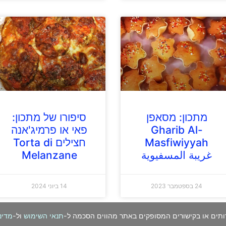
מתכון: מסאפן
סיפורו של מתכון:
Gharib Al-
פאי או פרמיג'אנה
Masfiwiyyah
חצילים Torta di
غريبة المسفيوية
Melanzane
24 בספטמבר 2023
14 ביוני 2024
ותים או בקישורים המסופקים באתר מהווים הסכמה ל-
תנאי השימוש
ול-
מדינ