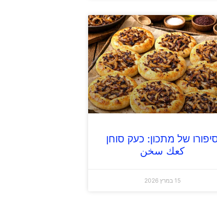
יפורו של מתכון: כעק סוחן
كعك سخن
15 במרץ 2026