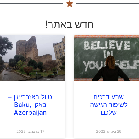
חדש באתר!
שבע דרכים
טיול באזרבייז'ן –
לשיפור הגישה
באקו Baku,
שלכם
Azerbaijan
29 בינואר 2022
17 בדצמבר 2025