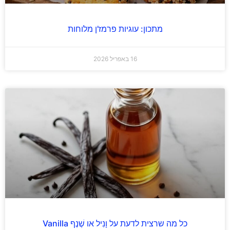
מתכון: עוגיות פרמז'ן מלוחות
16 באפריל 2026
כל מה שרצית לדעת על וָנִיל או שֶׁנֶף Vanilla