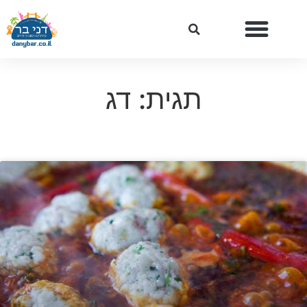
תגית: דג