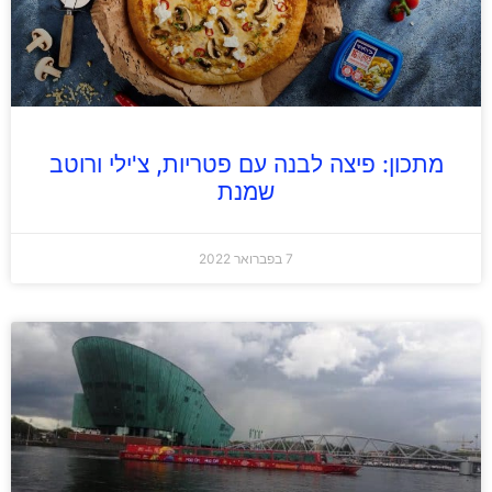
מתכון: פיצה לבנה עם פטריות, צ'ילי ורוטב
שמנת
7 בפברואר 2022