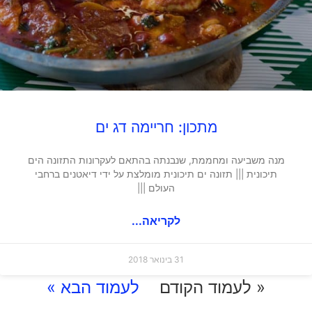
מתכון: חריימה דג ים
מנה משביעה ומחממת, שנבנתה בהתאם לעקרונות התזונה הים
תיכונית ||| תזונה ים תיכונית מומלצת על ידי דיאטנים ברחבי
העולם |||
לקריאה...
31 בינואר 2018
« לעמוד הקודם
לעמוד הבא »