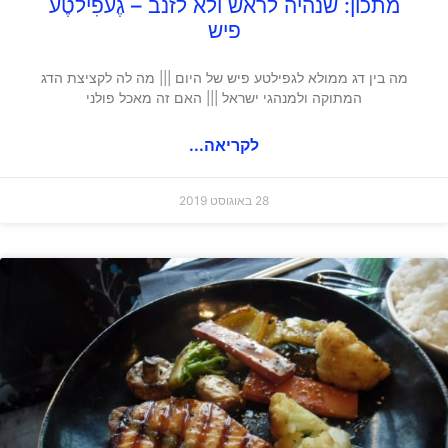
מתכון: שנהיה לראש ולא לזנב – גֶעפִילטֶע
פיש
מה בין דג ממולא לגפילטע פיש של היום ||| מה לה לקציצת הדג
המתוקה ולמנהגי ישראל ||| האם זה מאכל פולני
לקריאה...
28 באוגוסט 2019