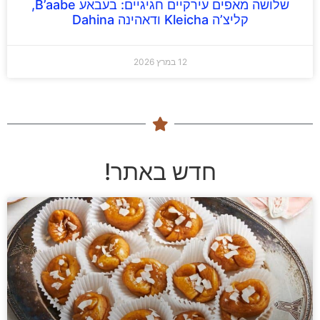
שלושה מאפים עירקיים חגיגיים: בעבאע B’aabe,
קליצ’ה Kleicha ודאהינה Dahina
12 במרץ 2026
חדש באתר!