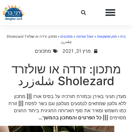
בית
»
מזון ומשקאות
»
אוכל וגורמה
»
מתכונים
»
מתכון: זרדה או שולזרד Sholezard
شله‌زرد
מרץ 31, 2021
מתכונים
מתכון: זרדה או שולזרד
Sholezard شله‌زرد
מעדן חגיגי באירן ובמזרח תורכיה על בסיס אורז
|||
מתכון
ללא גלוטן שמתאים לנמנעים מגלוטן וגם כשר לפסח
|||
זורח
כמו השמש ומאיר את סוף הארוחה החגיגית ביחוד החגים
מסוימים
||| כל הפרטים והמתכון בהמשך…