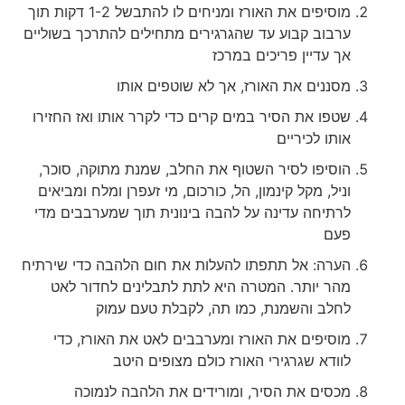
מוסיפים את האורז ומניחים לו להתבשל 1-2 דקות תוך
ערבוב קבוע עד שהגרגירים מתחילים להתרכך בשוליים
אך עדיין פריכים במרכז
מסננים את האורז, אך לא שוטפים אותו
שטפו את הסיר במים קרים כדי לקרר אותו ואז החזירו
אותו לכיריים
הוסיפו לסיר השטוף את החלב, שמנת מתוקה, סוכר,
וניל, מקל קינמון, הל, כורכום, מי זעפרן ומלח ומביאים
לרתיחה עדינה על להבה בינונית תוך שמערבבים מדי
פעם
הערה: אל תתפתו להעלות את חום הלהבה כדי שירתיח
מהר יותר. המטרה היא לתת לתבלינים לחדור לאט
לחלב והשמנת, כמו תה, לקבלת טעם עמוק
מוסיפים את האורז ומערבבים לאט את האורז, כדי
לוודא שגרגירי האורז כולם מצופים היטב
מכסים את הסיר, ומורידים את הלהבה לנמוכה