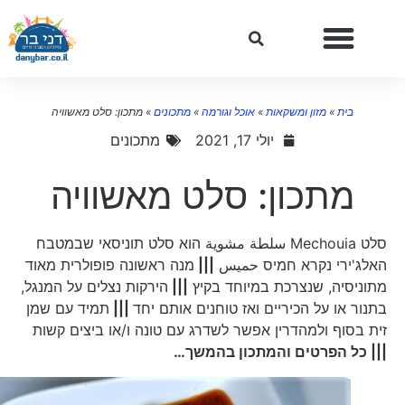
בית
»
מזון ומשקאות
»
אוכל וגורמה
»
מתכונים
»
מתכון: סלט מאשוויה
יולי 17, 2021
מתכונים
מתכון: סלט מאשוויה
סלט Mechouia سلطة مشوية הוא סלט תוניסאי שבמטבח
האלג'ירי נקרא חמיס حميس
|||
מנה ראשונה פופולרית מאוד
מתוניסיה, שנצרכת במיוחד בקיץ
|||
הירקות נצלים על המנגל,
בתנור או על הכיריים ואז טוחנים אותם יחד
|||
תמיד עם שמן
זית בסוף ולמהדרין אפשר לשדרג עם טונה ו/או ביצים קשות
||| כל הפרטים והמתכון בהמשך…