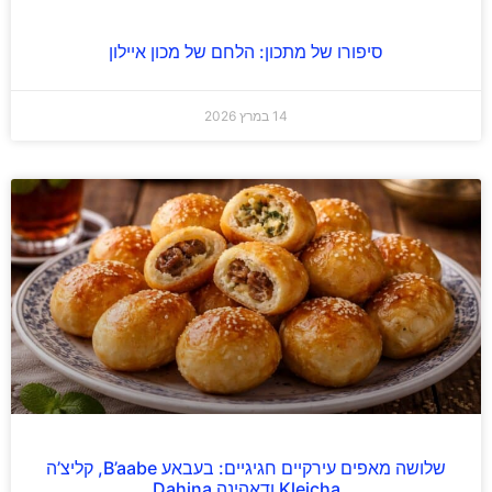
סיפורו של מתכון: הלחם של מכון איילון
14 במרץ 2026
שלושה מאפים עירקיים חגיגיים: בעבאע B’aabe, קליצ’ה
Kleicha ודאהינה Dahina