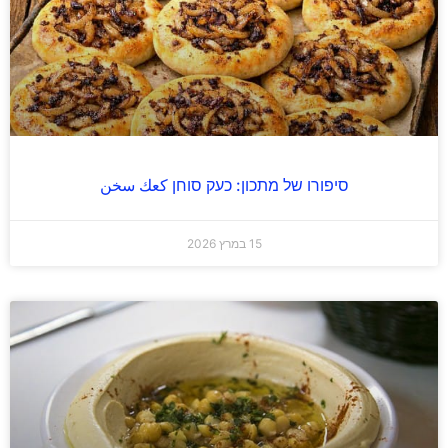
סיפורו של מתכון: כעק סוחן كعك سخن
15 במרץ 2026