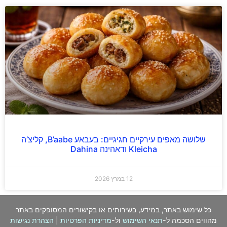
שלושה מאפים עירקיים חגיגיים: בעבאע B’aabe, קליצ’ה
Kleicha ודאהינה Dahina
12 במרץ 2026
כל שימוש באתר, במידע, בשירותים או בקישורים המסופקים באתר
מהווים הסכמה ל-
תנאי השימוש
ול-
מדיניות הפרטיות
|
הצהרת נגישות