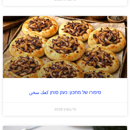
סיפורו של מתכון: כעק סוחן كعك سخن
15 במרץ 2026