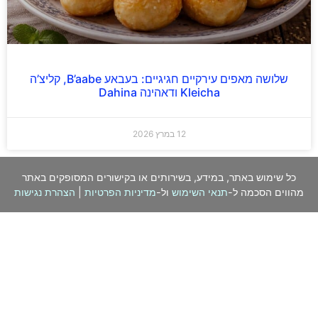
שלושה מאפים עירקיים חגיגיים: בעבאע B’aabe, קליצ’ה
Kleicha ודאהינה Dahina
12 במרץ 2026
כל שימוש באתר, במידע, בשירותים או בקישורים המסופקים באתר
מהווים הסכמה ל-
תנאי השימוש
ול-
מדיניות הפרטיות
|
הצהרת נגישות