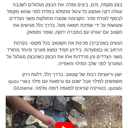
בצק מקמח, מים, ביצים ומלח. את הבצק מגלגלים לשכבה
עגולה דקה ואמצע כל עיגול מתמלא במלית לפני שהוא מקופל
לבסוף לצורת סהר. הקציצות שנוצרו מחולקות משני הצדדים
ומוגשות על ידי שפיכת חמאה מעל. בדרך כלל מגישים את
הקוטב עם יוגורט עם כוסברה ירוקה, שומר וסומאק.
הנשים באָזֶרְבַּיְיגָ'ן מכינות את הקוטאב בכל מקום- בקרנות
הרחוב או במסעדות. בידיהן תמיד נמצא מערוך מיוחד מחודד
משני הצדדים והן מרדדות אתו את הבצק כשהבצק מגולגל על
המערוך לפני שלב המילוי והאפייה.
ישנן וריאציות רבות של קוטאב: בדרך כלל, דלעת וירק
משמשים למילוי אבל ישנם גם גרסאות עם מילוי בשרי quzu
qutabı. בטורקיה קוראים למאפה דומה גזלמה Gözleme