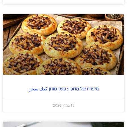
סיפורו של מתכון: כעק סוחן كعك سخن
15 במרץ 2026