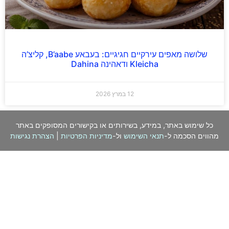
שלושה מאפים עירקיים חגיגיים: בעבאע B’aabe, קליצ’ה
Kleicha ודאהינה Dahina
12 במרץ 2026
כל שימוש באתר, במידע, בשירותים או בקישורים המסופקים באתר
מהווים הסכמה ל-
תנאי השימוש
ול-
מדיניות הפרטיות
|
הצהרת נגישות