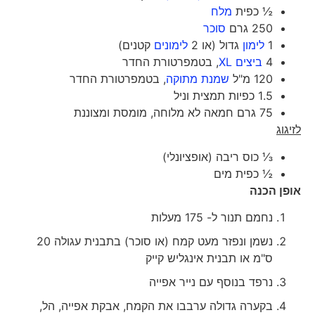
½ כפית
מלח
250 גרם
סוכר
1
לימון
גדול (או 2
לימונים
קטנים)
4
ביצים XL
, בטמפרטורת החדר
120 מ"ל
שמנת מתוקה
, בטמפרטורת החדר
1.5 כפיות תמצית וניל
75 גרם חמאה לא מלוחה, מומסת ומצוננת
לזיגוג
⅓ כוס ריבה (אופציונלי)
½ כפית מים
אופן הכנה
נחמם תנור ל- 175 מעלות
נשמן ונפזר מעט קמח (או סוכר) בתבנית עגולה 20
ס"מ או תבנית אינגליש קייק
נרפד בנוסף עם נייר אפייה
בקערה גדולה ערבבו את הקמח, אבקת אפייה, הל,