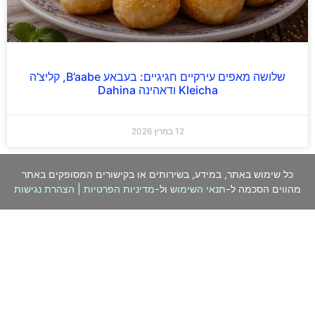
שלושה מאפים עירקיים חגיגיים: בעבאע B’aabe, קליצ’ה
Kleicha ודאהינה Dahina
12 במרץ 2026
כל שימוש באתר, במידע, בשירותים או בקישורים המסופקים באתר
מהווים הסכמה ל-
תנאי השימוש
ול-
מדיניות הפרטיות
|
הצהרת נגישות