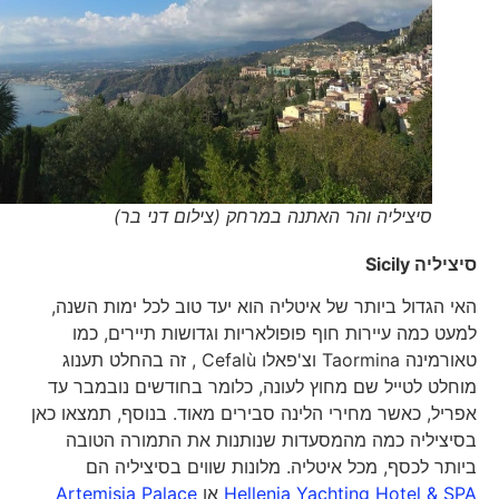
סיציליה והר האתנה במרחק (צילום דני בר)
סיציליה
Sicily
האי הגדול ביותר של איטליה הוא יעד טוב לכל ימות השנה,
למעט כמה עיירות חוף פופולאריות וגדושות תיירים, כמו
טאורמינה Taormina וצ'פאלו Cefalù , זה בהחלט תענוג
מוחלט לטייל שם מחוץ לעונה, כלומר בחודשים נובמבר עד
אפריל, כאשר מחירי הלינה סבירים מאוד. בנוסף, תמצאו כאן
בסיציליה כמה מהמסעדות שנותנות את התמורה הטובה
ביותר לכסף, מכל איטליה. מלונות שווים בסיציליה הם
Hellenia Yachting Hotel & SPA
או
Artemisia Palace