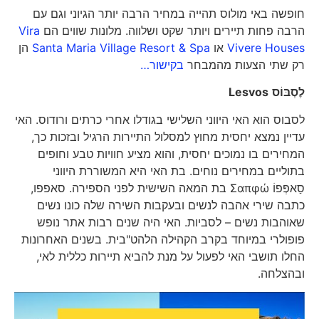
חופשה באי מולוס תהייה במחיר הרבה יותר הגיוני וגם עם
הרבה פחות תיירים ויותר שקט ושלווה. מלונות שווים הם
Vira
Vivere Houses
או
Santa Maria Village Resort & Spa
הן
רק שתי הצעות מהמבחר
בקישור…
לֶסְבּוֹס
Lesvos
לסבוס הוא האי היווני השלישי בגודלו אחרי כרתים ורודוס. האי
עדיין נמצא יחסית מחוץ למסלול התיירות הרגיל ובזכות כך,
המחירים בו נמוכים יחסית, והוא מציע חוויות טבע וחופים
בתוליים במחירים נוחים. בת האי היא המשוררת היווני
סַאפְּפוֹ Σαπφώ בת המאה השישית לפני הספירה. סאפפו,
כתבה שירי אהבה לנשים ובעקבות השירה שלה כונו נשים
שאוהבות נשים – לסביות. האי היה שנים רבות אתר נופש
פופולרי במיוחד בקרב הקהילה הלהט"בית. בשנים האחרונות
החלו תושבי האי לפעול על מנת להביא תיירות כללית לאי,
ובהצלחה.