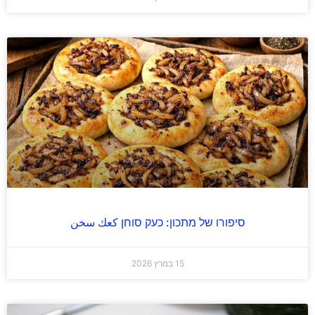
סיפורו של מתכון: כעק סוחן كعك سخن
15 במרץ 2026