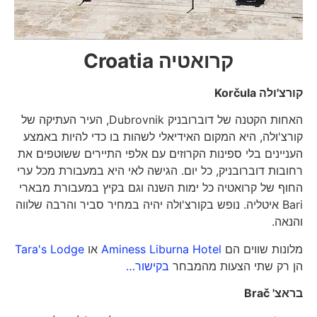
קרואטיה
Croatia
קורצ'ולה
Korčula
האחות הקטנה של דוברובניק Dubrovnik, העיר העתיקה של
קורצ'ולה, היא המקום האידיאלי לשהות בו כדי להיות באמצע
העניינים בלי ספינות הקרוזים עם אלפי התיירים ששוטפים את
רחובות דוברובניק, כל יום. הגישה לאי היא במעבורת מכל ערי
החוף של קרואטיה כל ימות השנה וגם בקיץ במעבורת מבארי
Bari איטליה. נופש בקורצ'ולה יהיה במחיר סביר והרבה שלווה
והנאה.
מלונות שווים הם
Aminess Liburna Hotel
או
Tara's Lodge
הן רק שתי הצעות מהמבחר
בקישור…
בראצ'
Brač