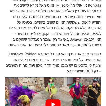
Korčula או אולי מלייט Mljet. זאוס האל נקרא ליישב את
חילוקי הדעות בין האלים. הוא שלח שליח לראות את שלושת
האיים וייתן חוות דעת איזה מהם היפה ביותר. השליח חזר
והודיע לזאוס ששלושת האיים שווים ביופיים. בכעסו על
התשובה הלא מספקת, החליט האל זאוס להפוך את השליח
לסלע. הסלע הפך להיות אי בודד וקטן, אבל יפה במיוחד –
האי גלבאט Glavat. באי גר רק שומר המגדלור שהוקם בו
בשנת 1888, וחשוב מאד לתנועת כלי השיט הסואנת באיזור.
בחודש פברואר נערך באי קרנבל שנקרא Lastovo Poklad
ואז צובעים על האי המוני תיירים, שרובם באים רק לכמה
שעות כי בלסטובו יש מעט מאד חדרי מלון ועוד פחות תושבים
– רק 800 תושבי קבע.