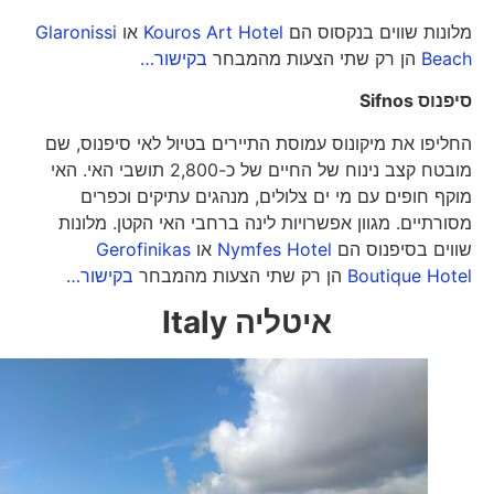
מלונות שווים בנקסוס הם
Kouros Art Hotel
או
Glaronissi
Beach
הן רק שתי הצעות מהמבחר
בקישור…
סיפנוס
Sifnos
החליפו את מיקונוס עמוסת התיירים בטיול לאי סיפנוס, שם
מובטח קצב נינוח של החיים של כ-2,800 תושבי האי. האי
מוקף חופים עם מי ים צלולים, מנהגים עתיקים וכפרים
מסורתיים. מגוון אפשרויות לינה ברחבי האי הקטן. מלונות
שווים בסיפנוס הם
Nymfes Hotel
או
Gerofinikas
Boutique Hotel
הן רק שתי הצעות מהמבחר
בקישור…
איטליה
Italy