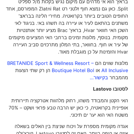
בראץ' הוא אי מדהים עם מיקום נגיש בקלות מ/ל ספליט
Split. כאן גם נמצא חוף זלטני רט Zlatni Rat המפורסם, אחד
החופים הטובים ביותר בקרואטיה. מחירי הלינה בבראצ'
משתנים בהתאם לעיר או עיירה בה תשהו באי. בניגוד לאי
השכן האי חוואר Hvar, בראץ' Brac מציע יותר אותנטיות
מקומית. בנוסף, מלונות זמינים ברחבי האי המציעים מיקומים
של עיר או חוף. בחוואר, בתי המלון מתרכזים סביב העיירה
Hvar והזמינות על כן מוגבלת מאוד.
מלונות שווים הם
BRETANIDE Sport & Wellness Resort –
All Inclusive
או
Boutique Hotel Bol
הן רק שתי הצעות
מהמבחר
בקישור…
לסטובו
Lastovo
האי הקטן והמבודד משהו, רחוק מלהוות אטרקציה תיירותית
אופיינית בקרואטיה, כי כאן יש הרבה טבע פראי ושקט – 70%
משטח האי הוא יער ים תיכוני.
אגדה מקומית מספרת על ויכוח שניצת בין האלים בשאלה
איזה אי היפה ביותר. האם זה לסטובו Lastovo, קורצ'ולה