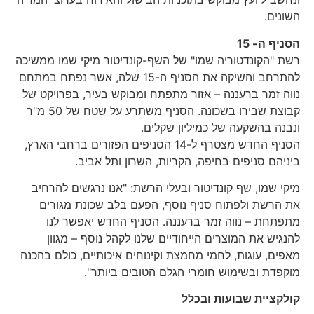
השונים.
הסניף ה- 15
רשת "הקונדטוריה שמו" של השף-קונדיטור מיקי שמו ממשיכה
להתרחב והשיקה את הסניף ה-15 שלה, אשר נפתח במתחם
נווה זמר ברעננה – אזור מתפתח ומבוקש בעיר, בפרויקט של
קבוצת שבירו בשכונה. הסניף משתרע על שטח של 50 מ"ר
ונבנה בהשקעה של כמיליון שקלים.
הסניף החדש מצטרף ל-14 הסניפים הפזורים ברחבי הארץ,
ביניהם סניפים בחיפה, הקריות, השרון ותל אביב.
מיקי שמו, שף קונדיטור ובעלי הרשת: "אנו נרגשים להרחיב
את הרשת ולפתוח סניף נוסף, הפעם בלב שכונת מגורים
מתפתחת – נווה זמר ברעננה. הסניף החדש יאפשר לנו
להנגיש את המוצרים הייחודיים שלנו לקהל נוסף – מגוון
מאפים, עוגות, לחמי מחמצת וקינוחים איכותיים, כולם בהכנה
מוקפדת ובשימוש חומרי הגלם הטובים ביותר".
קולקציית שבועות ובכלל