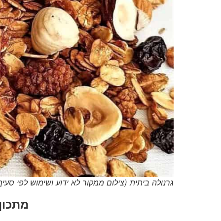
גרנולה ביתית (צילום ממקור לא ידוע ושימוש לפי סעיף 27א' וסעיף 50א' לחוק זכויות יוצרים תשס"ח 007
מתכון: