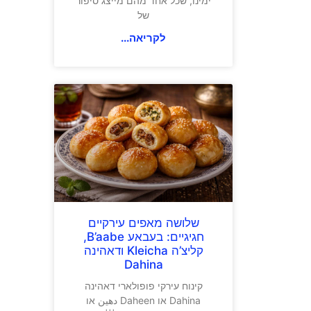
ימינו, שכל אחד מהם מייצג סיפור
של
לקריאה...
שלושה מאפים עירקיים
חגיגיים: בעבאע B’aabe,
קליצ’ה Kleicha ודאהינה
Dahina
קינוח עירקי פופולארי דאהינה
Dahina או Daheen دهين או