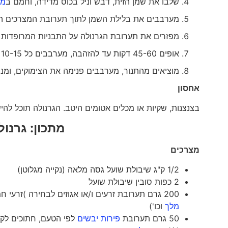
שלבו את שמן הזית, דבש וניל בכוס מדידה, וחמם ב
מי
מערבבים את בלילת השמן לתוך תערובת המצרכים היב
מפזרים את תערובת הגרנולה על התבניות המרופדות
אופים 45-60 דקות עד להזהבה, מערבבים כל 10-15 דקות ומעבירים את התבניות מהמדפים התחתונים לאמצעיים כל פעם
מוציאים מהתנור, מערבבים פנימה את הצימוקים, ומנ
אחסון
בצנצנות, שקיות או מכלים אטומים היטב. הגרנולה תוכל ל
מתכון: גרנול
מצרכים
1/2 ק"ג שיבולת שועל גסה מלאה (נקייה מגלוטן)
2 כפות סובין שיבולת שועל
200 גרם תערובת זרעים ו/או אגוזים לבחירה )זרעי חמנייה, צנוברים,
מלך
וכו')
50 גרם תערובת
פירות יבשים
לפי הטעם, חתוכים לקוב