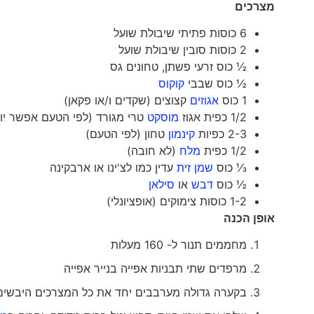
מצרכים
6 כוסות פתיתי שיבולת שועל
2 כוסות סובין שיבולת שועל
½ כוס זרעי פשתן, טחונים גס
½ כוס שבבי
קוקוס
1 כוס
אגוזים
קצוצים (שקדים ו/או פקאן)
1/2 כפית אגוז
מוסקט
טרי מגורד (לפי הטעם אפשר יו
2-3 כפיות
קינמון
טחון (לפי הטעם)
1/2 כפית
מלח
(לא חובה)
⅓ כוס
שמן זית
עדין כמו לצ'ינו או ארבקינה
½ כוס
דבש
או
סילאן
1-2 כוסות צימוקים (אופציונלי)
אופן הכנה
מחממים תנור ל- 160 מעלות
מרפדים שתי תבניות אפייה בנייר אפייה
בקערה גדולה מערבבים יחד את כל המצרכים היבשים