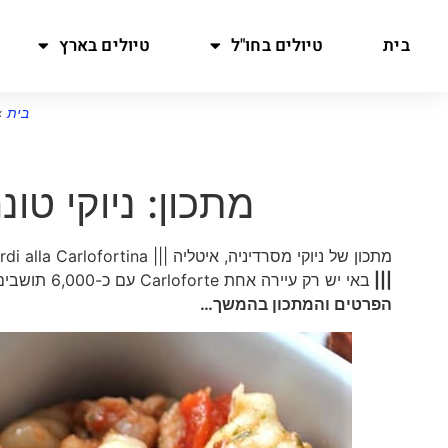
בית
טיולים בחו"ל
טיולים בארץ
בית
»
מתכון: ניוקי טו
מתכון של ניוקי מסרדיניה, איטליה ||| Gnocchetti sardi alla Carlofortina מקורו באי סן פטר Isola di San Pietro שסמוך לסרדיניה
|||
באי יש רק עיירה אחת Carloforte עם כ-6,000 תושבים שרובם דייגי טונה
הפרטים והמתכון בהמשך…