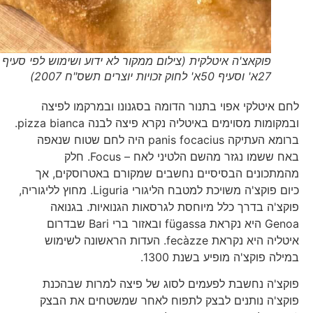
פוקאצ'ה איטלקית (צילום ממקור לא ידוע ושימוש לפי סעיף
27א' וסעיף 50א' לחוק זכויות יוצרים תשס"ח 2007)
לחם איטלקי אפוי בתנור הדומה בסגנונו ובמרקמו לפיצה
ובמקומות מסוימים באיטליה נקרא פיצה לבנה pizza bianca.
ברומא העתיקה panis focacius היה לחם שטוח שנאפה
באח ששמו נגזר מהשם הלטיני לאח – Focus. חלק
מהמתכונים הבסיסיים נחשבים שמקורם באטרוסקים, אך
כיום פוקצ'ה משויכת למטבח הליגורי Liguria. מחוץ לליגוריה,
פוקצ'ה בדרך כלל מיוחסת לגרסאות הגנואיות. בגנואה
Genoa היא נקראת fügassa ובאזור ברי Bari שבדרום
איטליה היא נקראת fecàzze. העדות הראשונה לשימוש
במילה פוקצ'ה מופיע בשנת 1300.
פוקצ'ה נחשבת לפעמים לסוג של פיצה למרות שבהכנת
פוקצ'ה נותנים לבצק לתפוח לאחר שמשטחים את הבצק