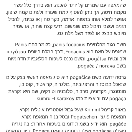
שהמאפה עם שמרים קל יותר להכנה. הוא בדרך כלל עשוי
מקמח חיטה, אך ניתן להוסיף קמח שעורה ולעתים קמח שיפון.
אפשר למלא אותו בתפוחי אדמה, בקר טחון או גבינה, ולהכיל
דגנים ועשבי תיבול כמו שומשום, זרעי קצח שחור, או שמיר
מיובש בבצק או לפזר מעל מלח גס.
השם נגזר מהלטינית panis focacius, כלומר לחם Panis
שנאפה על האח הוא Focacius, דרך המלה היוונית πογάτσα
ולביזנטית pogátsa, ומשם נכנס לשפות הסלאביות הדרומיות
בשם pogača / погача.
גרסה ידועה בשם pogačice היא סוג מאפה העשוי בצק עלים
שנאכל בבוסניה והרצגובינה, בולגריה, קרואטיה, קוסובו,
מונטנגרו, מקדוניה, סרביה, סלובניה וטורקיה, שם היא נקראת
poğaça עם וריאציות כמו karaköy ו- kumru.
באזור קרימל Krimml שעל גבול אוסטריה איטליה נקרא
המאפה פוגצ'ן Pogatschen ובסלובניה המאפה נקרא
pagáče. הוא ידוע בשמות דומים בשפות אחרות: בהונגריה
פוגצ'ה pogácsa ואילו ברומניה פוגאס Pogace. ביוון המאפה