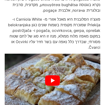
נקרא בוגטסה μπουγάτσα bughátsa, מקדונית, סרבית
ובולגרית: погача, אלבנית: pogaçe.
פוגצ'ה הסלובנית היא מאכל אזורי מ- Carniola White ו-
Prlekija שמוכרת מקומית בשמות שונים כגון belokranjska
pogača, ocvirkovca, gerpa, oprešak ו- postržjača.
במקום מאפה מלוח ממולא, מנה זו היא סוג של לחם שטוח
מסורתי, שבדרך כלל נאפה עם בשר חזיר עליו Ocvirki או
Čvarci.