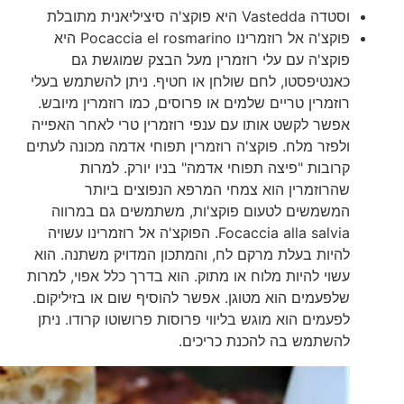
וסטדה Vastedda היא פוקצ'ה סיציליאנית מתובלת
פוקצ'ה אל רוזמרינו Pocaccia el rosmarino היא
פוקצ'ה עם עלי רוזמרין מעל הבצק שמוגשת גם
כאנטיפסטו, לחם שולחן או חטיף. ניתן להשתמש בעלי
רוזמרין טריים שלמים או פרוסים, כמו רוזמרין מיובש.
אפשר לקשט אותו עם ענפי רוזמרין טרי לאחר האפייה
ולפזר מלח. פוקצ'ה רוזמרין תפוחי אדמה מכונה לעתים
קרובות "פיצה תפוחי אדמה" בניו יורק. למרות
שהרוזמרין הוא צמחי המרפא הנפוצים ביותר
המשמשים לטעום פוקצ'ות, משתמשים גם במרווה
Focaccia alla salvia. הפוקצ'ה אל רוזמרינו עשויה
להיות בעלת מרקם לח, והמתכון המדויק משתנה. הוא
עשוי להיות מלוח או מתוק. הוא בדרך כלל אפוי, למרות
שלפעמים הוא מטוגן. אפשר להוסיף שום או בזיליקום.
לפעמים הוא מוגש בליווי פרוסות פרושוטו קרודו. ניתן
להשתמש בה להכנת כריכים.