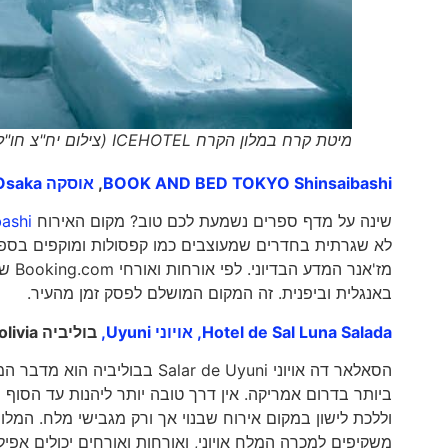
מיטת קרח במלון הקרח ICEHOTEL (צילום יח"צ חו"ל בוקינג.קום)
BOOK AND BED TOKYO Shinsaibashi
,
אוסקה Osaka, י
שינה על מדף ספרים נשמעת לכם טוב? מקום האירוח
ashi
לא שגרתית בחדרים שמעוצבים כמו קפסולות ומוקפים בס
מז'א
באנגלית וביפנית. זה המקום המושלם לפסק זמן מהעיר.
Hotel de Sal Luna Salada,
אויוני Uyuni,
בוליביה
olivia
הסאלאר דה אויוני lar de Uyuni
ביותר בדרום אמריקה. אין דרך טובה יותר ליהנות עד הסוף 
וללכת לישון במקום אירוח שבנוי אך ורק מגבישי מלח. המלו
משקיפים למכרה המלח אויוני, ואורחות ואורחים יכולים אפיל