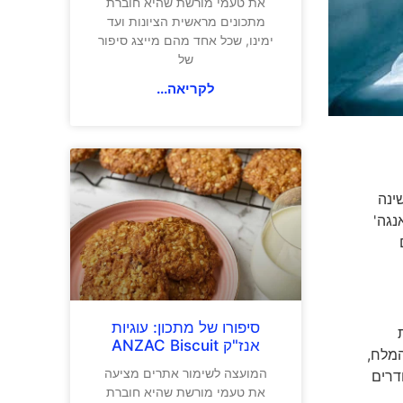
את טעמי מורשת שהיא חוברת
מתכונים מראשית הציונות ועד
ימינו, שכל אחד מהם מייצג סיפור
של
לקריאה...
ינה
נגה'
ם
סיפורו של מתכון: עוגיות
ת
אנז"ק ANZAC Biscuit
המלח,
המועצה לשימור אתרים מציעה
דרים
את טעמי מורשת שהיא חוברת