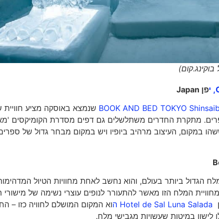
פן
Japan
BOOK AND BED TOKYO Shinsaib
שנמצא באוסקה מציע חוויית ש
פרים. מתקרת החדרים משתלשלים גם דפים מסדרת הקומיקסים 'מא
נר המדע הבדיוני. לפי אורחות ואורחי Booking.com ששהו במקום, העיצוב מרהיב ביופיו ויש במקום מבחר גדול של ספרי
B
Sa בבוליביה הוא מדבר המלח הגדול ביותר בעולם, והוא נחשב לאחת מחוויות הטיול המדהימו
מחוויית המלח הזו מאשר להתעורר לנופים עוצרי נשימה של מישורי 
ן
Hotel de Sal Luna Salada
ה
וא המקום המושלם לחוויה כזו – הח
ו לישון במיטות שעשויות מגבישי מלח.