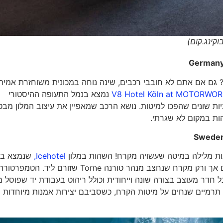
German
ת? גם אם אתם לא חובבי רכבים, שינה נוחה במכונית משוחזרת אמית
V8 Hotel Köln at MOTORWO
נמצא בנמל התעופה ההיסטורי
וניות שונים שהפכו למיטות. נושא הרכב שמאפיין את עיצוב המלון מבט
הות במקום לא שגרתי.
Swede
הנות מלילה במיטה שעשויה מקרח! השהות במלון
Icehotel,
שנמצא בצ
שבדיה, היא חוויה נפלאה של פעם בחיים. החדרים מפוסלים אך ורק מקרח שנחצב מנהר טורנה Torne שזורם ליד. הטמפרטו
ל חדר מעוצב בצורה שונה וייחודית וכולל ריהוט בעבודת יד שפוסל 
נה תרמיים שנחים על מיטות הקרח, כשסביבם יצירות אמנות מיוחדות 