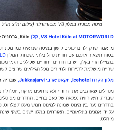
מיטה מכונית במלון V8 מוטורוורלד (צילום יח"צ חו"ל בוקינג.קום)
V8 Hotel Köln at MOTORWORLD,
קלן
Köln
, גרמניה
y
מי אמר שרק ילדים יכולים לישון במיטה שנראית כמו מכוני
בטוח תשאיר אתכם עם חוויית טיול בלתי נשכחת. המלון
RLD
בוצויילרהוף בקלן, ויש בו חדרים ייחודיים שכוללים דגמי מכ
שהייה מושלמת לתיירות ולתיירים מכל הגילאים שרוצים לש
מלון הקרח Icehotel,
יוקאסיארבי Jukkasjarvi,
שבדיה
n
מטיילים שאוהבים את החורף ולא נרתעים מהקור, יוכלו לי
בחדרים נעה בין מינוס שמונה למינוס חמש מעלות צלזיוס. כ
על ידי אמנים בינלאומיים. האורחים במלון ישנים בשקי שי
מוחלט.