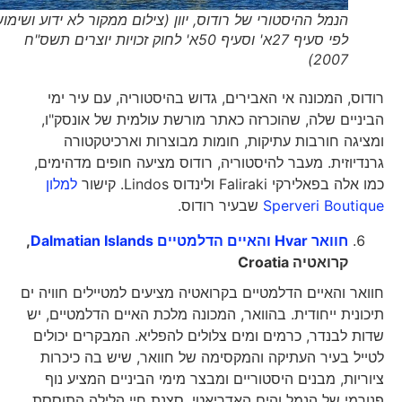
הנמל ההיסטורי של רודוס, יוון (צילום ממקור לא ידוע ושימוש
לפי סעיף 27א' וסעיף 50א' לחוק זכויות יוצרים תשס"ח
2007)
רודוס, המכונה אי האבירים, גדוש בהיסטוריה, עם עיר ימי
הביניים שלה, שהוכרזה כאתר מורשת עולמית של אונסק"ו,
ומציגה חורבות עתיקות, חומות מבוצרות וארכיטקטורה
גרנדיוזית. מעבר להיסטוריה, רודוס מציעה חופים מדהימים,
כמו אלה בפאלירקי Faliraki ולינדוס Lindos. קישור
למלון
Sperveri Boutique
שבעיר רודוס.
חוואר Hvar והאיים הדלמטיים Dalmatian Islands
,
קרואטיה
Croatia
חוואר והאיים הדלמטיים בקרואטיה מציעים למטיילים חוויה ים
תיכונית ייחודית. בהוואר, המכונה מלכת האיים הדלמטיים, יש
שדות לבנדר, כרמים ומים צלולים להפליא. המבקרים יכולים
לטייל בעיר העתיקה והמקסימה של חוואר, שיש בה כיכרות
ציוריות, מבנים היסטוריים ומבצר מימי הביניים המציע נוף
פנורמי של הנמל והים האדריאטי. סצנת חיי הלילה התוססת