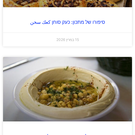
סיפורו של מתכון: כעק סוחן كعك سخن
15 במרץ 2026