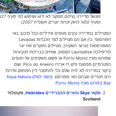
פונשל מדיירה (צילום ממקור לא ידוע ושימוש לפי סעיף 27א'
וסעיף 50א' לחוק זכויות יוצרים תשס"ח 2007)
המטיילים במדיירה נהנים מנופים אידיליים בכל סיבוב באי
הפורטוגזי, בין אם הם מטיילים לצד הלבדות Levadas
המפורסמות (ערוצי השקיה), מטיילים וחוקרים את יער
לוריסילבה Laurissilve הקסום, שוחים בבריכות הטבעיות
שפורטו מוניז Porto Moniz או פשוט משקיפים אל הנופים
הפנורמיים מפסגת פיקו דו ארירו Pico do Areeiro. שום
ביקור במדיירה לא יהיה שלם בלי להתמכר ליין המחוזק ופירות
הים הטריים שבהם האי מפורסם.
קישור למלון Aqua Natura
Bay בפורטו מוניז Porto Moniz
סקאי Skye והאיים ההברידיים Hebrides
, סקוטלנד
Scotland