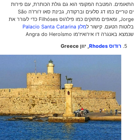
התאומים. המטבח המקומי הוא גם גולת הכותרת, עם פירות
ים טריים כמו דג סלעים וברקודה, גבינת סאו ז'ורז'ה São
Jorge, ומאפים מתוקים כמו פילהוס Filhóses כדי לעורר את
בלוטות הטעם. קישור ל
מלון Palacio Santa Catarina
שנמצא באנגרה דו אירואיז'מו Angra do Heroísmo
רודוס Rhodes
, יוון
Greece