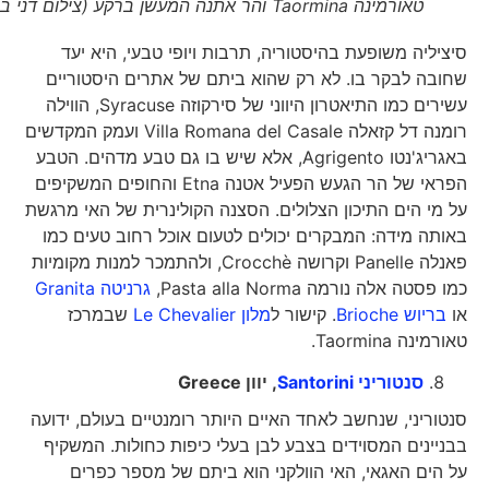
טאורמינה Taormina והר אתנה המעשן ברקע (צילום דני בר)
סיציליה משופעת בהיסטוריה, תרבות ויופי טבעי, היא יעד
שחובה לבקר בו. לא רק שהוא ביתם של אתרים היסטוריים
עשירים כמו התיאטרון היווני של סירקוזה Syracuse, הווילה
רומנה דל קזאלה Villa Romana del Casale ועמק המקדשים
באגריג'נטו Agrigento, אלא שיש בו גם טבע מדהים. הטבע
הפראי של הר הגעש הפעיל אטנה Etna והחופים המשקיפים
על מי הים התיכון הצלולים. הסצנה הקולינרית של האי מרגשת
באותה מידה: המבקרים יכולים לטעום אוכל רחוב טעים כמו
פאנלה Panelle וקרושה Crocchè, ולהתמכר למנות מקומיות
כמו פסטה אלה נורמה Pasta alla Norma,
גרניטה Granita
או
בריוש Brioche
. קישור ל
מלון Le Chevalier
שבמרכז
טאורמינה Taormina.
סנטוריני Santorini
, יוון
Greece
סנטוריני, שנחשב לאחד האיים היותר רומנטיים בעולם, ידועה
בבניינים המסוידים בצבע לבן בעלי כיפות כחולות. המשקיף
על הים האגאי, האי הוולקני הוא ביתם של מספר כפרים