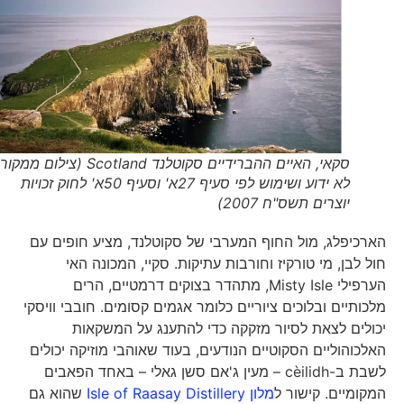
סקאי, האיים ההברידיים סקוטלנד Scotland (צילום ממקור
לא ידוע ושימוש לפי סעיף 27א' וסעיף 50א' לחוק זכויות
יוצרים תשס"ח 2007)
הארכיפלג, מול החוף המערבי של סקוטלנד, מציע חופים עם
חול לבן, מי טורקיז וחורבות עתיקות. סקיי, המכונה האי
הערפילי Misty Isle, מתהדר בצוקים דרמטיים, הרים
מלכותיים ובלוכים ציוריים כלומר אגמים קסומים. חובבי וויסקי
יכולים לצאת לסיור מזקקה כדי להתענג על המשקאות
האלכוהוליים הסקוטיים הנודעים, בעוד שאוהבי מוזיקה יכולים
לשבת ב-cèilidh – מעין ג'אם סשן גאלי – באחד הפאבים
המקומיים. קישור ל
מלון Isle of Raasay Distillery
שהוא גם