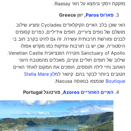
מזקקת ויסקי ונימצא על האי Raasay.
פארוס Paros
, יוון
Greece
האי שוכן בלב האיים הקיקלאדים Cyclades ומציע שילוב
מושלם של נופים ציוריים, חופים אידיליים, כפרים קסומים
לבנים ומורשת תרבותית עשירה. זה גם להיט בקרב חוב בי
היסטוריה, שכן יש בו חורבות עתיקות כמו מקדש אפולו
Sanctuary of Apollo והטירה הוונציאנית Venetian Castle.
שילוב של חופים חוליים ונקיים, מאכלים מהמטבח היווני
האהוב וחיי לילה תוססים, הופכים את המקום לאחד האיים
הטובים ביותר לבקר בהם. קישור ל
מלון Stelia Mare
Boutique
שנמצא בנאוסה Naousa.
האיים האזוריים Azores
, פורטוגל
Portugal