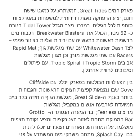
פארק המים Great Tides, המשתרע על כמעט שישה
דונם, יציע הרפתקה נועזת וידידותית למשפחות באטרקציות
סוחפות לכל הגילים. במרכזו ניצב מגדל Tidal Tower בגובה
כ- 52 מטר, הכולל את Breakwater Blasters רכבות מים
חדשניות ראשונות בתעשייה עם ירידות ועליות בצינור פנימי –
לצד Whitewater Dash עם שתי מגלשות גוף; Rapid Mat
Racers עם שתי מגלשות מזרן; וכן מגוון מגלשות
אבובים Tropic Storm ו-Tropic Spiral, עם פיתולים
וסיבובים לחווית אדרנלין.
בין הפעילויות הבולטות בפארק ייכללו גם Cliffside
Cove שבו נמצאות קפיצות הצוקים הראשונות והגבוהות
ביותר בענף; ה-Great Slide, מגלשת הגוף היחידה בקריביים
המיועדת לארבעה אנשים במקביל; מגלשות
מרוצים Fearless; ובר המערה הנסתר ה- Grotto
Bar הממוקם מתחת לאזור האטרקציות ומציע נקודת תצפית
מושלמת על המתרחש. האורחים הצעירים יוכלו להנות
בם Splash Cay, מתחם משחקי מים המשתרע על פני