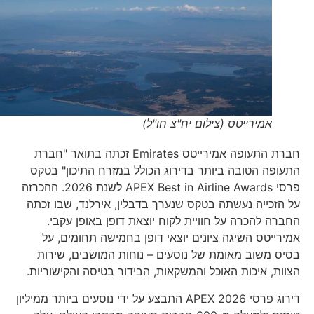
אמירייטס (צילום יח"צ חו"ל)
חברת התעופה אמירייטס Emirates זכתה בתואר "חברת
התעופה הטובה ביותר בדירוג הכולל במזרח התיכון" בטקס
פרסי APEX Best in Airline Awards לשנת 2026. ההכרזה
על הזכייה נעשתה בטקס שנערך בדבלין, אירלנד, שבו זכתה
החברה להכרה על חוויית לקוח יוצאת דופן באופן עקבי.
אמירייטס השיגה ציונים יוצאי דופן בחמישה תחומים, על
בסיס משוב מאומת של נוסעים – נוחות המושבים, שירות
הצוות, איכות האוכל והמשקאות, הבידור בטיסה והקישוריות.
דירוג פרסי 2026 APEX התבצע על ידי נוסעים ביותר ממיליון