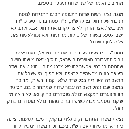
מחייבים הקמה של שני שדות תעופה נוספים.
מנגד, נציגי רשות שדות התעופה הביעו התנגדות לנוסח
הנוכחי של החוק. נציג רש"ת, עו"ד פסח ברנד, טען כי "הדיון
אינו בשל. אצה הדרך לאוצר לקדם את החוק, אבל איתנו לא
ישבו לטפל בשורה של סוגיות מהותיות, ולא נכון לעשות זאת
על שולחן הוועדה".
סמנכ"ל המבצעים של רש"ת, אסף בן מיכאל, האחראי על
ניהול התעבורה האווירית בישראל, הוסיף: "אם מישהו חושב
שהנוסח הנוכחי יאפשר להוציא מכרז מהיר – הוא טועה. שדה
תעופה בונים מהשמיים לרצפה, ולא הפוך. מי שינהל את
התעבורה האווירית בכל שדה שלא יוקם זו רש"ת, ומדובר
במצב שבו ננהל תעבורה עבור שדות שמתחרים בנו. הסוגיה
הזו והפערים המקצועיים לא מוסדרים בחוק, ואני לא רואה מי
שיקנה מסמכי מכרז כשיש דברים מהותיים לא מוסדרים בחוק
הזה".
נציגת משרד התחבורה, סיגלית ברקאי, השיבה לטענות וציינה
כי התקיימו שיחות עם רש"ת בעבר וכי המשרד ימשיך לדון