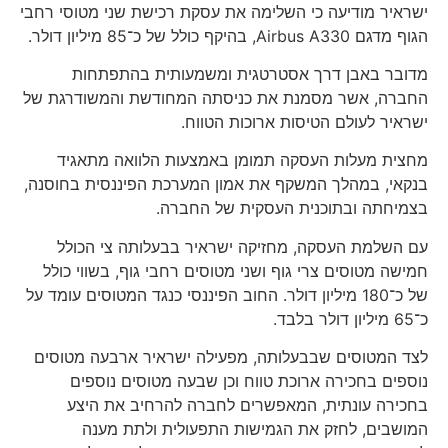
ישראיר מודיעה כי השלימה את עסקת רכישת שני מטוסי רחבי
הגוף מדגם Airbus A330, בהיקף כולל של כ־85 מיליון דולר.
מדובר באבן דרך אסטרטגית ומשמעותית בהתפתחות
החברה, אשר מסמנת את כניסתה המחודשת והמשודרגת של
ישראיר לעולם הטיסות ארוכות הטווח.
מחצית מעלות העסקה תמומן באמצעות הלוואה מתאגיד
בנקאי, במהלך המשקף את אמון המערכת הפיננסית בחוסנה,
בצמיחתה ובתוכנית העסקית של החברה.
עם השלמת העסקה, מחזיקה ישראיר בבעלותה צי הכולל
חמישה מטוסים צרי גוף ושני מטוסים רחבי גוף, בשווי כולל
של כ־180 מיליון דולר. החוב הפיננסי כנגד המטוסים עומד על
כ־65 מיליון דולר בלבד.
לצד המטוסים שבבעלותה, מפעילה ישראיר ארבעה מטוסים
נוספים בחכירה ארוכת טווח וכן שבעה מטוסים נוספים
בחכירה עונתית, המאפשרים לחברה להרחיב את היצע
המושבים, לחזק את הגמישות התפעולית ולתת מענה