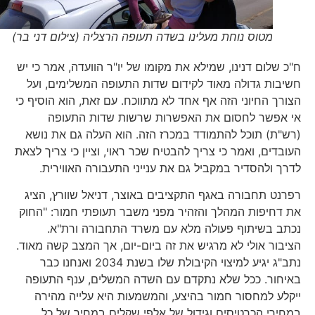
מטוס נוחת מעלינו בשדה תעופה הרצליה (צילום דני בר)
ח"כ שלום דנינו, שמילא את מקומו של יו"ר הוועדה, אמר כי יש
חשיבות גדולה מאוד לקידום שדות התעופה המשלימים, ועל
הצורך החיוני הזה אף אחד לא מתווכח. עם זאת, הוא הוסיף כי
אי אפשר לחסום את האפשרות שרשות שדות התעופה
(רש"ת) תוכל להתמודד במכרז הזה. הוא העלה גם את נושא
העובדים, ואמר כי צריך להבטיח שכר ראוי, וציין כי צריך לצאת
לדרך ולהסדיר במקביל גם את ענייני התעבורה האווירית.
רפרנט תחבורה באגף התקציבים באוצר, דניאל שוורץ, הציג
את דחיפות המהלך והזהיר מפני משבר תעופתי חמור: "החוק
נכתב בשיתוף פעולה מלא עם משרד התחבורה ורת"א.
הציבור אולי לא מרגיש את זה ביום-יום, אך המצב קשה מאוד.
נתב"ג יגיע למיצוי הקיבולת שלו בשנת 2034 ואנחנו כבר
באיחור. ככל שלא נתקדם עם השדה המשלים, ענף התעופה
ייקלע למחסור חמור בהיצע, והמשמעות היא עלייה מהירה
במחירי הכרטיסים וגידול של אלפי שקלים במחיר של כל