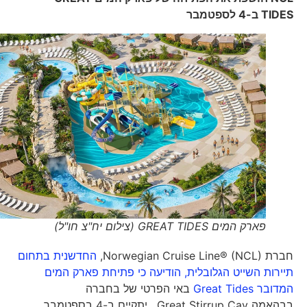
TIDES
ב-4 לספטמבר
פארק המים GREAT TIDES (צילום יח"צ חו"ל)
חברת Norwegian Cruise Line® (NCL),
החדשנית בתחום
תיירות השייט הגלובלית, הודיעה כי פתיחת פארק המים
המדובר Great Tides
באי הפרטי של בחברה
בבהאמה Great Stirrup Cay, יתקיים ב-4 בספטמבר