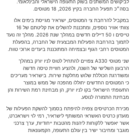
לביקושים המשתנים בשוק התעופה הישראלי והבינלאומי.
בסה״כ תפעיל החברה בקיץ 2026, 18 מטוסים.
במקביל להרחבת צי המטוסים, ישראיר מגייסת בימים אלו
צוותי אוויר נוספים, ומתכננת להשלים את קליטתם של 16
טייסים ו 50 דיילים חדשים במהלך שנת 2026. מהלך זה נועד
לתמוך בהרחבת הפעילות המבצעית של החברה, בהפעלת
המטוסים רחבי הגוף ובצמיחה המתוכננת ביעדים ארוכי טווח.
שני מטוסי A330 צפויים להתחיל לטוס לניו יורק במהלך
הרבעון השלישי של השנה, ולהציע חוויית טיסה חדשה
ומשודרגת הכוללת שלוש מחלקות שירות. בישראיר מעריכים
כי המטוסים החדשים יחוללו מהפכה של ממש במוצר
התעופתי הישראלי בקו לניו יורק, הן מבחינת רמת השירות והן
מבחינת התמורה לנוסע.
מכירת הכרטיסים צפויה להיפתח בסמוך להשקת הפעילות של
מועדון כרטיס האשראי המשותף לישראיר, רמי לוי וישראכרט,
אשר יאפשר ללקוחות ליהנות מהטבות ייחודיות, ערך צרכני
מוגבר ומחיבור ישיר בין עולם התעופה, הקמעונאות