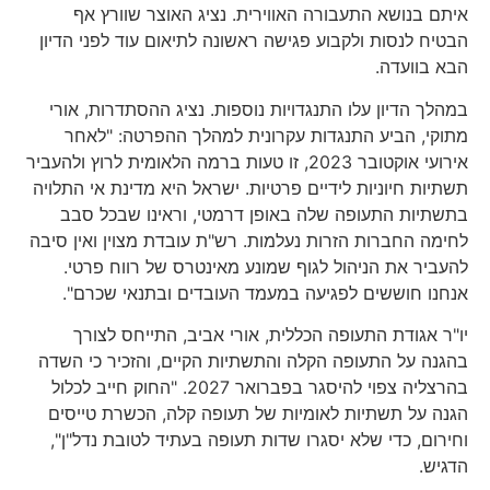
איתם בנושא התעבורה האווירית. נציג האוצר שוורץ אף
הבטיח לנסות ולקבוע פגישה ראשונה לתיאום עוד לפני הדיון
הבא בוועדה.
במהלך הדיון עלו התנגדויות נוספות. נציג ההסתדרות, אורי
מתוקי, הביע התנגדות עקרונית למהלך ההפרטה: "לאחר
אירועי אוקטובר 2023, זו טעות ברמה הלאומית לרוץ ולהעביר
תשתיות חיוניות לידיים פרטיות. ישראל היא מדינת אי התלויה
בתשתיות התעופה שלה באופן דרמטי, וראינו שבכל סבב
לחימה החברות הזרות נעלמות. רש"ת עובדת מצוין ואין סיבה
להעביר את הניהול לגוף שמונע מאינטרס של רווח פרטי.
אנחנו חוששים לפגיעה במעמד העובדים ובתנאי שכרם".
יו"ר אגודת התעופה הכללית, אורי אביב, התייחס לצורך
בהגנה על התעופה הקלה והתשתיות הקיים, והזכיר כי השדה
בהרצליה צפוי להיסגר בפברואר 2027. "החוק חייב לכלול
הגנה על תשתיות לאומיות של תעופה קלה, הכשרת טייסים
וחירום, כדי שלא יסגרו שדות תעופה בעתיד לטובת נדל"ן",
הדגיש.