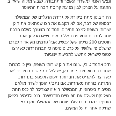
ונציגי הענף למשרדי האוצר והתחבורה, לגבש מתווה שיאזן בין
ההגנה על הצרכן לבין מניעת קריסת חברות התעופה.
היו"ר ביטן מתח ביקורת על גרירת הרגליים של הממשלה:
"בסופו של דבר, אם לא תקבעו את הצו שמתאים את חוק
שירותי תעופה למצב החירום, המדינה תצטרך לשלם הרבה
יותר לחברות התעופה בגלל הנזקים שייגרמו להן. אתם
חוסכים 200 מיליון שקל עכשיו, אבל גורמים נזק אדיר לצרכן
שישלם פי שלושה על כרטיס טיסה כי חברות זרות לא ירצו
לטוס לישראל מחשש לתביעות ייצוגיות".
ח"כ אחמד טיבי, שיזם את חוק שירותי תעופה, ציין כי למרות
שמדובר בחוק צרכני מובהק, יש לגלות גמישות בחירום: "אני
לא רוצה להקריס את חברות התעופה ולפגוע בתחרות.
המדינה בורחת מאחריות. אם נתב"ג הופך לשדה מולאם
מסיבות ביטחוניות, הממשלה היא זו שצריכה להיכנס תחת
האלונקה ולשלם את הפיצויים הנדרשים". ח"כ ולדימיר בליאק
הוסיף כי מדובר בפעולה יזומה של הממשלה ומן הראוי
שתיקח אחריות על הנזקים.