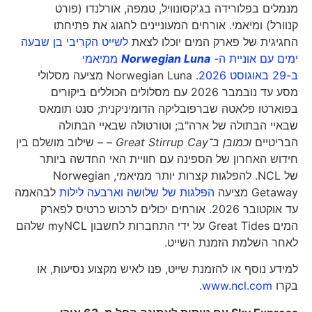
מנמלים בפלורידה בג'קסונוויל, טמפה, אורלנדו (פורט
קנוורל) ומיאמי. אורחים המעוניינים לחגוג את פתיחתו
החגיגית של פארק המים יוכלו לצאת
לשייט הקריבי בן שבעה
ימים עם אוניית ה-
Norwegian Luna
ממיאמי
ב-29 באוגוסט 2026
. Norwegian Luna מציעה מסלולי
מסע עד נובמבר 2026 עם מסלולים הכוללים ביקורים
בפוארטו פלאטה שברפובליקה הדומיניקנית; סנט תומאס
שבאיי הבתולה של ארה"ב; וטורטולה שבאיי הבתולה
הבריטיים
וכמובן ב־
Great Stirrup Cay –
– שילוב מושלם בין
חידוש האחרון של הספינה עם חוויית האי החדשה ביותר
של NCL. להפלגות קצרות יותר ממיאמי, Norwegian
Getaway מציעה
הפלגות של שלושה וארבעה לילות
לבהאמה
עד אוקטובר 2026. אורחים יכולים לרכוש כרטיס לפארק
המים Great Tides על ידי התחברות לחשבון myNCL שלהם
לאחר השלמת הזמנת השייט.
למידע נוסף או להזמנת שייט, פנו לאיש מקצוע נסיעות, או
בקרו
www.ncl.com
.