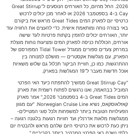
2026. החל מהיום, כל האורחים הנוסעים ל־Great Stirrup
Cay ב-4 בספטמבר 2026 או לאחר מכן יכולים לרכוש
כרטיסי יום לפארק המים Great Tides מראש את ביקורם
באי בצורה נוחה ומותאמת אישית. כדי להעצים את החוויה עוד
יותר, האורחים יכולים להזמין בקתות פרטיות לעד שישה
אורחים, הכוללות כניסה לפארק המים ומציעות נוחות מוצלת
במרחק צעדים ספורים ממגדל Tidal Tower המפורסם של
הפארק, עם מגלשות אקסטרים — מושלם למנוחה בין
ההתרגשות. כמו כן, חוויית הביקור תכלול גם שלוש משאיות
אוכל חדשות מעבר ל־19 המגלשות בפארק.
"Great Stirrup Cay ממשיך להתפתח כיעד האי הפרטי
המוביל בבהאמה, ואנו נרגשים לפתוח רשמית את פארק
המים Great Tides ב-4 בספטמבר 2026," אמר מארק
קאזלאוסקאס, נשיא Norwegian Cruise Line. "עם מגוון
הפעילויות הטובות ביותר למשפחות ולכל סוגי המטיילים-
ממגלשות מלאות אדרנלין ועד חוויות רגועות בלגונה רגועה –
ניתן כעת לרכוש את כרטיסי היום שלהם מראש ולהבטיח יום
בלתי נשכח באי הפרטי המרהיב ביותר בקריביים."