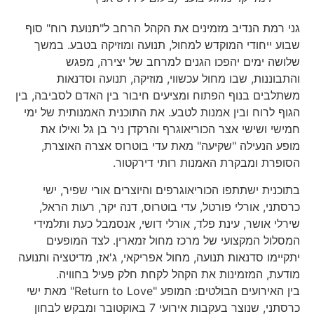
גני רמת הנדיב מזמינים את הקהל הרחב ל"תנועת רוח" סוף
שבוע ייחודי המוקדש למחול, תנועה ומוזיקה בטבע. במשך
שלושה ימים יהפכו הגנים למרחב של יצירה, מפגש
והתבוננות, שבו מחול עכשווי, מוזיקה, תנועה וסדנאות
משתלבים בנוף הפתוח ומציעים חיבור בין האדם לסביבה, בין
הגוף לרוח ובין אמנות לטבע. את התוכנית האמנותית של ימי
חמישי ושישי אצר הכוריאוגרף והרקדן ניר בן גל ואילו את
מופע הנעילה "שקיעה" מאת עדי בוטרוס אצרה האוצרת,
הסופרת ומבקרת האמנות רותי דירקטור.
בתוכנית ישתתפו הכוריאוגרפים והיוצרים אורי שפיר, ישי
כרסתני, אורלי פורטל, עדי בוטרוס, דנה יקר, רעות הראל,
שירלי אושר, עינת פלד, אורלי דושי, אנסמבל כעת ותלמידי
המסלול המקצועי של מרכז מחול זמארין. לצד המופעים
יתקיימו סדנאות תנועה, מחול אפריקאי, ג'אז, מדיטציה ותנועה
מודעת, המזמינות את הקהל לקחת חלק פעיל בחוויה.
בין האירועים הבולטים: המופע "Return to Love" מאת ישי
כרסתני, שנוצר בעקבות אירועי 7 באוקטובר ומבקש לבחון