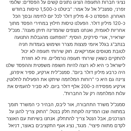
נציגי חברות התעופה הציגו נתונים קשים על הפסדים: שלומי
זפרני, סמנכ"ל אל על אמר: "ביטלנו כ-1,500 טיסות בחודש
האחרון. הפסדנו כ-4 מיליון דולר לכל יום לחימה ובסך הכל
כ-120 מיליון דולר. הפעלנו טיסות חילוץ במחירי הפסד מתוך
אחריות לאומית, ואנחנו מצפים שהמדינה תיתן מענה". מנכ"ל
ישראייר, אורי סירקיס, הוסיף: "הופתענו מהגבלות התנועה
בנתב"ג בגלל איומי פצצות מצרר ושימוש בעמדות חניה
לטובת מטוסים אמריקאים. חוק שירותי תעופה לא יכול
להתקיים כשאין שירותי תעופה נורמליים. וויז לא חוזרת
לישראל כי היא לא רוצה להיות חשופה משפטית וההפסד שלנו
היה כרבע מיליון דולר ביום". סמנכ"לית ארקיע, ספיר איפרגן,
ציינה גם היא כי "רוחות המלחמה שיתקו את הפעילות לחלוטין.
ארקיע מפסידה כ-200 אלף דולר ביום. לא סביר להעמיס את
עלות המלחמה רק על החברות".
סמנכ"ל משרד התחבורה, אור ליבס, הבהיר כי המשרד תומך
במתווה שבו המדינה לוקחת חלק בנטל: "החוק צריך להגן על
הצרכנים, אבל הנטל צריך להתחלק. אנחנו בשיחות עם האוצר
לקדם מתווה פיצוי". מנגד, נציג אגף התקציבים באוצר, דניאל