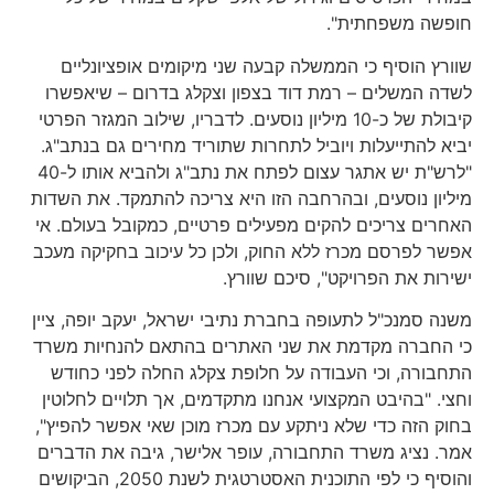
חופשה משפחתית".
שוורץ הוסיף כי הממשלה קבעה שני מיקומים אופציונליים
לשדה המשלים – רמת דוד בצפון וצקלג בדרום – שיאפשרו
קיבולת של כ-10 מיליון נוסעים. לדבריו, שילוב המגזר הפרטי
יביא להתייעלות ויוביל לתחרות שתוריד מחירים גם בנתב"ג.
"לרש"ת יש אתגר עצום לפתח את נתב"ג ולהביא אותו ל-40
מיליון נוסעים, ובהרחבה הזו היא צריכה להתמקד. את השדות
האחרים צריכים להקים מפעילים פרטיים, כמקובל בעולם. אי
אפשר לפרסם מכרז ללא החוק, ולכן כל עיכוב בחקיקה מעכב
ישירות את הפרויקט", סיכם שוורץ.
משנה סמנכ"ל לתעופה בחברת נתיבי ישראל, יעקב יופה, ציין
כי החברה מקדמת את שני האתרים בהתאם להנחיות משרד
התחבורה, וכי העבודה על חלופת צקלג החלה לפני כחודש
וחצי. "בהיבט המקצועי אנחנו מתקדמים, אך תלויים לחלוטין
בחוק הזה כדי שלא ניתקע עם מכרז מוכן שאי אפשר להפיץ",
אמר. נציג משרד התחבורה, עופר אלישר, גיבה את הדברים
והוסיף כי לפי התוכנית האסטרטגית לשנת 2050, הביקושים