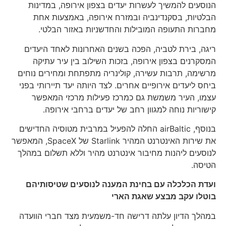
הנוסעים להמשיך לעשרות יעדים בצפון אירופה, במדינות
הבלטיות, בסקנדינביה ובמזרח אירופה, באמצעות אחת
מחברות התעופה המובילות והחדשניות באזור הבלטי.
ריגה, בירת לטביה, הפכה בשנים האחרונות לאחד היעדים
המסקרנים בצפון אירופה, בזכות השילוב בין עיר עתיקה
מרשימה, תרבות עשירה, קולינריה מתפתחת ומחירים נוחים
ביחס ליעדים אירופיים אחרים. לצד היותה יעד תיירותי בפני
עצמו, העיר משמשת גם כמרכז פעילות מרכזי המאפשר
קישוריות נוחה למגוון רחב של יעדים ברחבי אירופה.
בנוסף, airBaltic החלה להפעיל במרבית מטוסיה החדישים
את שירות האינטרנט המהיר Starlink של SpaceX, המאפשר
לנוסעים ליהנות מחיבור אינטרנט מהיר וללא תשלום במהלך
הטיסה.
ועדת הכלכלה עם בחינת המענה לנוסעים שטיסותיהם
בוטלו עקב מבצע שאגת הארי
במהלך הדיון עלתה דרישה חד-משמעית מצד חברי הוועדה