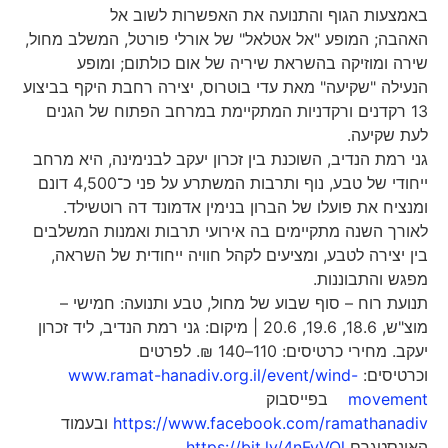
באמצעות הגוף והתנועה את האפשרות לשוב אל
האהבה; המופע "אל אטלאל" של אורלי פורטל, המשלב מחול,
שירה ומוזיקה בהשראת שיריה של אום כולתום; ומופע
הנעילה "שקיעה" מאת עדי בוטרוס, יצירה רחבת היקף בביצוע
13 רקדנים ורקדניות המתקיימת במרחב הפתוח של הגנים
לעת שקיעה.
גני רמת הנדיב, השוכנת בין זכרון יעקב לבנימינה, היא מרחב
ייחודי של טבע, נוף ותרבות המשתרע על פני כ־4,500 דונם
ומנציח את פועלו של הברון בנימין אדמונד דה רוטשילד.
לאורך השנה מתקיימים בה אירועי תרבות ואמנות המשלבים
בין יצירה לטבע, ומציעים לקהל חוויה ייחודית של השראה,
מפגש והתבוננות.
תנועת רוח – סוף שבוע של מחול, טבע ותנועה: חמישי –
מוצ"ש, 18.6, 19.6, 20.6 | מיקום: גני רמת הנדיב, ליד זכרון
יעקב. מחירי כרטיסים: 110–140 ₪. לפרטים
וכרטיסים:
www.ramat-hanadiv.org.il/event/wind-
movement
בפייסבוק
https://www.facebook.com/ramathanadiv
ובעמוד
האינסטגרם
https://bit.ly/4nFyVQl