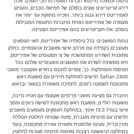
טיסות ולמעלה מ-600 חברות תעופה מרחבי העולם. אלה
דירגו קריטריונים שונים בסולם של חמישה כוכבים, והעניקו
לאמירייטס דירוג גבוה ביותר. הזכייה מחזקת עוד יותר את
מעמדה של אמירייטס כאחת מחברות התעופה המובילות
בעולם. אלו הקריטריונים בהם אמירייטס הצטיינה:
נוחות המושבים: בכל טיסותיה של אמירייטס, תאי הנוסעים
מעוצבים בקפידה עם מרחב אישי ומושבים ארגונומיים. כחלק
מתוכנית השדרוג המתמשכת של צי המטוסים של אמירייטס,
היא ממשיכה לשדרג את המושבים והאבזורים שלהם בכל
הטיסות והמחלקות. כך, צפויים להכנס בחודש אוקטובר מושבי
Safran Z400 חדשים למחלקת תיירים עם משענת ראש
מתכווננת לשמונה כיוונים, לתמיכה משופרת בצוואר ובראש.
החברה גם מציעה מושבי פרימיום אקונומי עם הטיה נדיבה,
משענות רגליים, משענת ראש מתכווננת לשישה כיוונים ומסך
אישי בגודל 13.3 אינץ'. במחלקת העסקים מוטמעים מושבים
חדשים עם פרטיות מוגברת, מיטה שטוחה לחלוטין הכוללת
מזרן וכרית, טעינה אלחוטית ותאורת אווירה מתכווננת, בעוד
במחלקה הראשונה ניצבות סוויטות פרטיות סגורות לחלוטין,