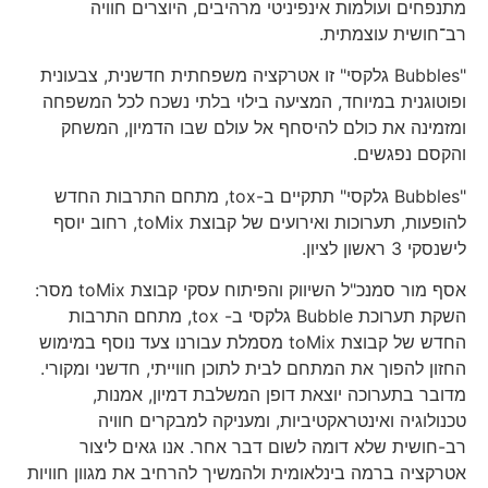
מתנפחים ועולמות אינפיניטי מרהיבים, היוצרים חוויה
רב־חושית עוצמתית.
"Bubbles גלקסי" זו אטרקציה משפחתית חדשנית, צבעונית
ופוטוגנית במיוחד, המציעה בילוי בלתי נשכח לכל המשפחה
ומזמינה את כולם להיסחף אל עולם שבו הדמיון, המשחק
והקסם נפגשים.
"Bubbles גלקסי" תתקיים ב-tox, מתחם התרבות החדש
להופעות, תערוכות ואירועים של קבוצת toMix, רחוב יוסף
לישנסקי 3 ראשון לציון.
אסף מור סמנכ"ל השיווק והפיתוח עסקי קבוצת toMix מסר:
השקת תערוכת Bubble גלקסי ב- tox, מתחם התרבות
החדש של קבוצת toMix מסמלת עבורנו צעד נוסף במימוש
החזון להפוך את המתחם לבית לתוכן חווייתי, חדשני ומקורי.
מדובר בתערוכה יוצאת דופן המשלבת דמיון, אמנות,
טכנולוגיה ואינטראקטיביות, ומעניקה למבקרים חוויה
רב-חושית שלא דומה לשום דבר אחר. אנו גאים ליצור
אטרקציה ברמה בינלאומית ולהמשיך להרחיב את מגוון חוויות