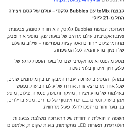
קבוצת
toMix
עם
Bubbles
גלקסי – עולם של קסם ויצירה
החל מ-21 ליולי
תערוכת הבועות Bubbles גלקסי, היא חוויה קסומה, צבעונית
ואינטראקטיבית. עולם מרהיב של בועות ענק, מופעי אור וצבע,
מתחמי צילום ייחודים ואטרקציות מפתיעות – שילוב מושלם
של דמיון, מדע והנאה לכל המשפחה.
מסע מהפנט ואינטראקטיבי שבו כל בועה הופכת לרגע של
פלא, חיוך וזיכרון בלתי נשכח.
במהלך המסע בתערוכה יעברו המבקרים בין מתחמים שונים,
שכל אחד מהם יציג זווית אחרת של עולם הבועות. נפגוש
בעולמות של מדע ויצירה, מוזיקה ותנועה, פנטזיה, צילום, מופע
אמן בועות, ונסיים בבריכת אינסוף של כדורים. מסע בו ילדים,
בני נוער והורים יהפכו לחלק פעיל מהחוויה.
השפה הוויזואלית הייחודית של התערוכה משלבת צבעוניות
הולוגרפית, תאורות LED מתקדמות, בועות שקופות, אלמנטים