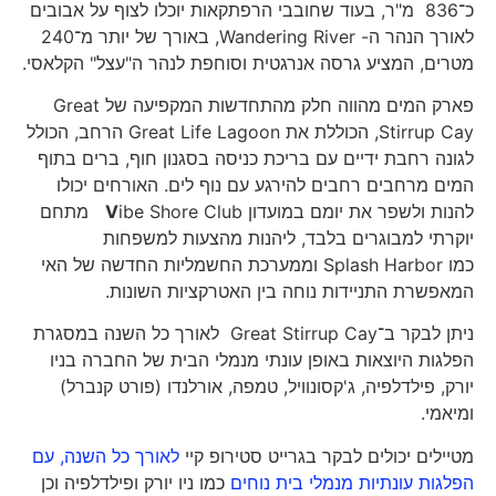
כ־836 מ"ר, בעוד שחובבי הרפתקאות יוכלו לצוף על אבובים
לאורך הנהר ה- Wandering River, באורך של יותר מ־240
מטרים, המציע גרסה אנרגטית וסוחפת לנהר ה"עצל" הקלאסי.
פארק המים מהווה חלק מהתחדשות המקפיעה של Great
Stirrup Cay, הכוללת את Great Life Lagoon הרחב, הכולל
לגונה רחבת ידיים עם בריכת כניסה בסגנון חוף, ברים בתוף
המים מרחבים רחבים להירגע עם נוף לים. האורחים יכולו
להנות ולשפר את יומם במועדון
V
ibe Shore Club מתחם
יוקרתי למבוגרים בלבד, ליהנות מהצעות למשפחות
כמו Splash Harbor וממערכת החשמליות החדשה של האי
המאפשרת התניידות נוחה בין האטרקציות השונות.
ניתן לבקר ב־Great Stirrup Cay לאורך כל השנה במסגרת
הפלגות היוצאות באופן עונתי מנמלי הבית של החברה בניו
יורק, פילדלפיה, ג'קסונוויל, טמפה, אורלנדו (פורט קנברל)
ומיאמי.
מטיילים יכולים לבקר בגרייט סטירופ קיי
לאורך כל השנה, עם
הפלגות עונתיות מנמלי בית נוחים
כמו ניו יורק ופילדלפיה וכן