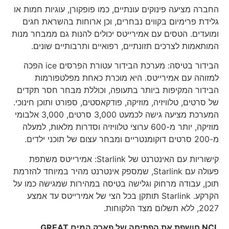
החברה מציעה פינוקים עונתיים, כמו פופקורן, עוגיות חמות או
גלידת פרימיום בקווים נבחרים, וכן ארוחות בהשראת חגים
ומועדים. הטסים עם אמירייטס יכולים להנות גם ממבחר מנות
המותאמות לצרכים תזונתיים, רפואיים ותרבותיים שונים.
הבידור בטיסה: מערכת הבידור עטורת הפרסים ice הפכה
למזוהה עם אמירייטס. היא מוכרת כאחת מפלטפורמות
הבידור המקיפות ביותר בתעופה, וכוללת מבחר חסר תקדים
של סרטים, טלוויזיה, מוזיקה, פודקאסטים, ספורט ותוכן חינוכי.
המערכת מציעה גישה לכמעט 3,000 סרטים, 3,000 אלבומי
מוזיקה, יותר מ-600 ערוצי טלוויזיה וסדרות מלאות, למעלה
מ-200 סרטים דוקומנטריים ומבחר עצום של תוכני ילדים.
קישוריות עם האינטרנט של Starlink: אמירייטס משתפת
פעולה עם Starlink, שמספק אינטרנט מהיר במיוחד להזרמת
תוכן, עבודה מרחוק וגלישה בטיסה במהירות שמגישה כמו על
הקרקע. Starlink תותקן בכל הצי של אמירייטס עד אמצע
2027, ללא תשלום מצד הלקוחות.
NCL
חושפת את הפתיחה של פארק המים
GREAT