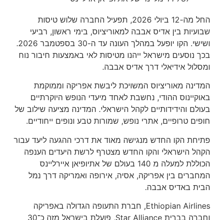
החל מה-12 ביולי 2026, תפעיל החברה שלוש טיסות
שבועיות בין אדיס אבבה למאוריציוס, בימי ראשון, רביעי
ושישי. הקו יופעל במהלך העונה עד ה-30 בספטמבר 2026.
בכך נוסעים מישראל ייהנו מטיסות לאי באמצעות חיבור נוח
ומסלול אידיאלי דרך אדיס אבבה.
המדינה מאוריציוס המשויכת ליבשת אפריקה וממוקמת
באוקיינוס ההודי, נחשבת לאחד מיעדי הנופש היוקרתיים
בעולם והידידותיים לקהל הישראלי. המדינה מציעה שילוב של
חופים טרופיים, אתרי נופש, שמורות טבע ונופים ייחודיים.
פתיחת הקו החדש מנגישה מאוד את דרכי ההגעה ליעד עבור
הקהל הישראלי והקו החדש מצטרף לרשת היעדים הענפה
הכוללת למעלה מ 140 בעולם של אתיופיאן איירליינס
המחברים בין אפריקה, אסיה, אירופה ואמריקה דרך נמל
הבית באדיס אבבה.
Ethiopian Airlines, חברת התעופה הגדולה באפריקה
וחברה בברית Star Alliance, פועלת בישראל מזה כ־30