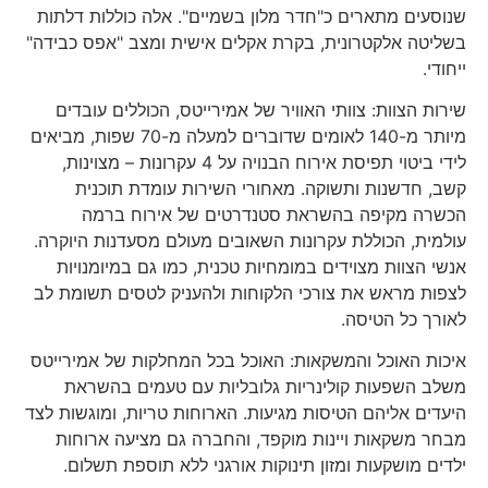
שנוסעים מתארים כ"חדר מלון בשמיים". אלה כוללות דלתות
בשליטה אלקטרונית, בקרת אקלים אישית ומצב "אפס כבידה"
ייחודי.
שירות הצוות: צוותי האוויר של אמירייטס, הכוללים עובדים
מיותר מ-140 לאומים שדוברים למעלה מ-70 שפות, מביאים
לידי ביטוי תפיסת אירוח הבנויה על 4 עקרונות – מצוינות,
קשב, חדשנות ותשוקה. מאחורי השירות עומדת תוכנית
הכשרה מקיפה בהשראת סטנדרטים של אירוח ברמה
עולמית, הכוללת עקרונות השאובים מעולם מסעדנות היוקרה.
אנשי הצוות מצוידים במומחיות טכנית, כמו גם במיומנויות
לצפות מראש את צורכי הלקוחות ולהעניק לטסים תשומת לב
לאורך כל הטיסה.
איכות האוכל והמשקאות: האוכל בכל המחלקות של אמירייטס
משלב השפעות קולינריות גלובליות עם טעמים בהשראת
היעדים אליהם הטיסות מגיעות. הארוחות טריות, ומוגשות לצד
מבחר משקאות ויינות מוקפד, והחברה גם מציעה ארוחות
ילדים מושקעות ומזון תינוקות אורגני ללא תוספת תשלום.