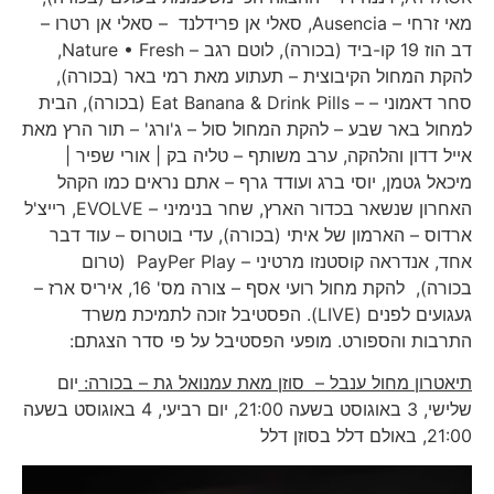
מאי זרחי – Ausencia, סאלי אן פרידלנד – סאלי אן רטרו –
דב הוז 19 קו-ביד (בכורה), לוטם רגב – Nature • Fresh,
להקת המחול הקיבוצית – תעתוע מאת רמי באר (בכורה),
סחר דאמוני – – Eat Banana & Drink Pills (בכורה), הבית
למחול באר שבע – להקת המחול סול – ג'ורג' – תור הרץ מאת
אייל דדון והלהקה, ערב משותף – טליה בק | אורי שפיר |
מיכאל גטמן, יוסי ברג ועודד גרף – אתם נראים כמו הקהל
האחרון שנשאר בכדור הארץ, שחר בנימיני – EVOLVE, רייצ'ל
ארדוס – הארמון של איתי (בכורה), עדי בוטרוס – עוד דבר
אחד, אנדראה קוסטנזו מרטיני – PayPer Play (טרום
בכורה), להקת מחול רועי אסף – צורה מס' 16, איריס ארז –
געגועים לפנים (LIVE). הפסטיבל זוכה לתמיכת משרד
התרבות והספורט. מופעי הפסטיבל על פי סדר הצגתם:
תיאטרון מחול ענבל – סוזן מאת עמנואל גת – בכורה:
יום
שלישי, 3 באוגוסט בשעה 21:00, יום רביעי, 4 באוגוסט בשעה
21:00, באולם דלל בסוזן דלל