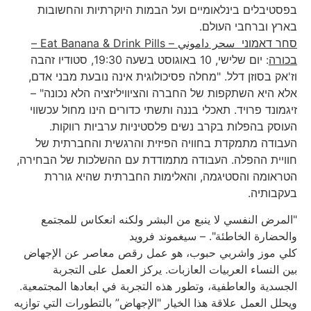
בפסטיבלים בינלאומיים ועל הבמות היוקרתיות והחשובות
בארץ וברחבי העולם.
סחר דאמוני
سحر داموني
– Eat Banana & Drink Pills –
בכורה
: יום שלישי, 10 באוגוסט בשעה 19:30, סטודיו זהבה
וז'אק בסוזן דלל. "מחלה פסיכולוגית אינה נובעת מבני אדם,
אלא היא השתקפות של החברה והציוויליזציה הלא נכונה" –
זיגמונד פרויד. תאכלי בננה ותשתי כדורים הינו מחול עכשווי
העוסק בהפלות בקרב נשים פלסטיניות ערביות רווקות.
העבודה מתמקדת בחוויה הפיזית והרגשית והחברתית של
חוויית ההפלה. העבודה מתמודדת עם ההשלכות של הבחירה,
הטראומה והסטיגמה, והאלימות החברתית שהיא גוררת
בעקבותיה.
"المرض النفسي لا ينبع من البشر ولكنه انعكاس للمجتمع
والحضارة الخاطئة". – سيغموند فرويد
كلي موز واشربي حبوب، هو عمل رقص معاصر عن الإجهاض
بين النساء العربيات العازبات. يركز العمل على التجربة
الجسدية والعاطفية، وتطور هذه التجربة في ابعادها المجتمعية.
ويحلل العمل علاقة هذا الخيار "الإجهاض” بالتطورات التي توازيه