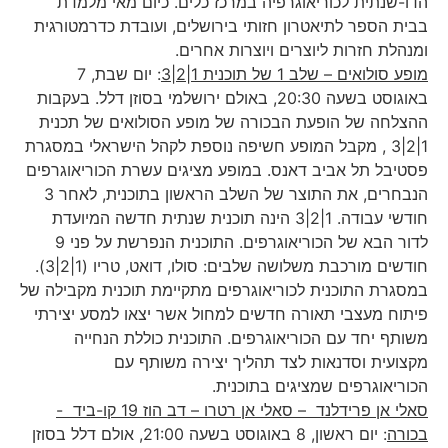
הדו-שנתית לכוריאוגרפיה במרכז כלים. כיום מאי מלמדת
בבית הספר לתיאטרון חזותי בירושלים, ועובדת כדרמטורגית
ומנהלת חזרות ליוצרים ויוצרות אחרים.
מופע סולואים – שלב 1 של תוכנית 1|2|3
: יום שבת, 7
באוגוסט בשעה 20:30, באולם ירושלמי בסוזן דלל. בעקבות
ההצלחה של הופעת הבכורה של מופע הסולואים של תכנית
1|2|3 , מקבל המופע חשיפה נוספת לקהל הישראלי במסגרת
פסטיבל תל אביב דאנס. במופע מציגים עשרת הכוריאוגרפים
הנבחרים, את התוצר של השלב הראשון בתוכנית, לאחר 3
חודשי עבודה. 1|2|3 הינה תוכנית שנתית חדשה המיועדת
לדור הבא של הכוריאוגרפים. התוכנית הנפרשת על פני 9
חודשים מורכבת משלושה שלבים: סולו, דואט, טריו (1|2|3).
במסגרת התוכנית לכוריאוגרפים מתקיימת תוכנית מקבילה של
פיתוח מעצבי תאורה חדשים למחול אשר יצאו למסע יצירתי
משותף יחד עם הכוריאוגרפים. התוכנית כוללת הנחייה
מקצועית וסדנאות לצד תהליך יצירה משותף עם
הכוריאוגרפים שמציגים בתוכנית.
סאלי אן פרידלנד – סאלי אן רטרו – דב הוז 19 קו-ביד
-
בכורה
: יום ראשון, 8 באוגוסט בשעה 21:00, אולם דלל בסוזן