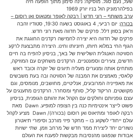
שעל, נעם סגל. מוסיקה: נינה סימון מתוך הופעה חיה
בפילהרמוניק הול בניו יורק 1969
ערב משותף – רוני חדש | רבקה לאופר ומטאוס ואן רוסום
–
בכורה
: יום רביעי, 4 באוגוסט בשעה 19:30, סטודיו זהבה
וז'אק בסוזן דלל. פרקים של חדווה מאת רוני חדש.
פרקים של חדווה היא יצירה לחמישה רקדנים החוגגת את
הגוף החי במלוא חיותו, חיוניותו וחינו. היצירה מתבצעת לרקע
הסוויטה האנגלית השלישית של באך, בניסיון להפיח בה חיים
חדשים, צעירים וספונטניים. הרקדנים משחקים עם המוזיקה,
מותחים אותה ומנערים מעליה תיוגים של יוקרה וכובד ראש
קלאסי; מאמצים את המבנה של הסוויטה ובה בעת משבשים
את מאפייניה המרובעים, אנליטיים, מחושבים, מנומסים, וגם
מקושטים. הריקוד קליל, סוחף ומסחרר. הרקדנים מתענגים על
עצם גופניותם וחולקים עם הקהל את זהותם הגופנית, בניסיון
פשוט לייצר אינטימיות כנה בין הצופה למופיע. Dawn מאת
רבקה לאופר ומתיאוס ואן רוסום (בכורה)/ Dawn מציע לקהל
עולם ייחודי לשקוע בו – מחקר פיזי מורכב וסיפורי תיאטרון
נשזרים יחד ליצירת ממד חדש של מרחב וזמן. שתי ישויות
אבודות שנפגעו מהנסיבות מבקשות לפענח את העולם