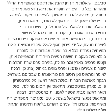
סביבם, ושואלות איך ניתן להבין את הקסם שאופף את החלל
ומהדהד בכל טון. היצירה חוקרת את הלא נודע ואת מרחב
המודעות, מציעה להרפות מהצורך להצליח ובמקום, לשגשג
ביופיו של כישלון. לכודים בגוף לא מוכר, במסגרת וזמן,
השאלה הופכת לשאלה של הסתגלות, והישרדות. רוני
חדש היא כוריאוגרפית, רקדנית ומורה למחול עכשווי.
ביצירתה, רוני מחפשת אחר מניעים אינסטינקטיביים ורגשיים
ליצירת תנועה, על ידי פירוק הגוף לשלל איבריו ומציאת יכולת
תנועתית נפרדת בכל איבר ואיבר. עבודותיה זכו להכרה
בינלאומית בעקבות השפה הפיזית הייחודית המאפיינת אותן,
וקטפו פרסים בארץ ומחוצה לה, ביניהם פרס שרת התרבות
ליוצרים צעירים (2018) ופרס גוונים במחול (2015). רבקה
לאופר ומתאוס ואן רוסום הם כוריאוגרפים שבסיסם בישראל.
רבקה מארצות הברית ובעלת תואר ראשון מקונסרבטוריון
פוינט פארק בפיטסבורג. מתיאוס ואן רוסום מהולנד, ובעל
תואר ראשון מבית הספר לאמנויות באמסטרדם. רבקה
ומתיאוס נפגשו בישראל בשנת 2015 ומאז יצרו מספר יצירות
משותפות. בימים אלו שניהם רוקדים בלהקת תיאטרון המחול
של אבשלום פולק.