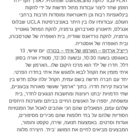
FLAT עבור להקת Frontier DanceLand. לאורך הקריירה
הוזמן שחר ליצור עבודות מחול חדשות על ידי להקות
בינלאומיות רבות וכן תיאטראות ומוסדות תרבות ברחבי
העולם. עבודותיו עלו בין היתר באוניברסיטת UCLA שבלוס
אנג'לס, תיאטרון סארברוקן גרמניה, להקת המחול גאוטייר
גרמניה, להקת נורדאנס שוודיה, בית האופרה של שטרסבורג,
ובית האופרה של אוסטריה.
רייצ'ל ארדוס – הארמון של איתי
–
בכורה
: יום שישי, 13
באוגוסט בשעה 10:30, ובשעה 12:30, סטודיו אורה בסוזן
דלל. חדרו של ילד הוא מרכז היקום שלו…הארמון של
איתי מזמין את הקהל לבוא ולפגוש את איתי בחדרו הפרטי.
יחד עם חברה חדשה בשם עמית, הקהל יגלה עולם חדש בין
ארבעת קירות חדרו. בתוך "ארמון" שעשוי מאורות צבעוניים,
שתי הדמויות יבחנו רעיונות ומחשבות הנוגעים לחדר, בית
ומשפחה, יספרו על האנשים החיים בביתם ומערכות היחסים
שלהם עמם, המאכלים שהם הכי אוהבים לאכול ועל הפנטזיות
הסודיות שלהם על בתי חלומות שהם מכירים מסיפורים,
אגדות וסרטים. באמצעות תנועה, שירה, טקסט והומור,
המבצעים מביאים לחיים את המושג 'בית'. היצירה מלווה