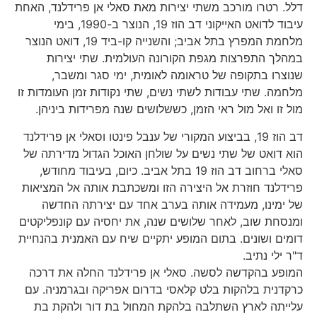
דלל. רטרו מורכב משתי יצירות מאת סאלי אן פרידלנד, האחת
עיבוד לדואט האייקוני דב הוז 19, הנוצר ב-1990, בימי
מלחמת המפרץ בתל אביב; והשנייה קו-ביד 19, דואט הנוצר
במהלך התפרצות מגפת הקורונה העולמית. שתי יצירות
שנוצרו בתקופה של טראומה לאומית, ימי סגר ומשבר,
מלחמה. שתי עבודות לשתי נשים, שתי נקודות זמן העומדות זו
מול זו ואל מול ראי הזמן, כששלושים שנה מפרידות ביניהן.
דב הוז 19, בביצוע המקורי של ענבל פינטו וסאלי אן פרידלנד
הוא דואט של שתי נשים על שולחן האוכל הגדול מדירתה של
סאלי ברחוב דב הוז 19 בתל אביב. כיום, בעיבוד מחודש,
פרידלנד חוזרת אל היצירה הזו ומשכתבת אותה אל המציאות
של ימינו, מעמידה אותה בערב אחד עם יצירתה החדשה
ומנסחת שוב, לאחר שלושים שנה, את יחסיה עם קונפליקטים
דומים ושונים. בתום המופע יתקיים שיח עם האמנית בהנחיית
ד"ר ילי נתיב.
המופע בהקדשה לסשה. סאלי אן פרידלנד החלה את דרכה
כרקדנית בלהקות בלט קלאסי בדרום אפריקה ובגרמניה. עם
עלייתה לארץ השתלבה בלהקת המחול בת דור ולהקת בת