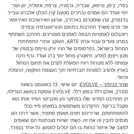
בפרו, ביפן, טייוואן, שבדיה, גרמניה, צרפת, איטליה, יוון ועוד.
יוסי ועודד הם אמנים נבחרים מטעם קרן הבלט אלברט גובייר
בדנמרק, קרן שוסטרמן בארה"ב, וארגון האירווויבס האירופאי.
זוכי פרס משרד התרבות בתחום הכוריאוגרפיה ובפרס
רוזנבלום לאמנויות הבמה לאמנים מצטיינים. ההרכב השתתף
בסרט צעדים עבור ערוץ ARTE, העוקב אחרי התפתחות
המחול בישראל, בפרסומים של הניו יורק טיימס ובמגזין של
מכון וייצמן למדע. תיאטרון מחול יוסי ברג ועודד גרף הינה
עמותה ללא מטרות רווח הפועלת לקדם את תחום המחול
בארץ ולהגיב לסוגיות חברתיות תוך העצמת התקווה, החמלה
והיופי.
שחר בנימיני –
EVOLVE
: יום שישי, 13 באוגוסט בשעה
21:00, אולם דלל בסוזן דלל. EVOLVE עוסקת במושג הגדילה,
הן מההיבט המדעי שלו במחקר והן מהביטוי הפיזי אותו הוא
מקבל בריקוד. הרקדנים משתמשים במאמץ פיזי ככלי
להתפתחותם. שריריהם חווים מאמץ מתמיד, אשר דרכו הם
מנסים להבין זה את זה. כשתי ישויות מובחנות הם שואפים
למצב של איחוד כוחות בו הם יכולים לממש, כל אחד בנפרד,