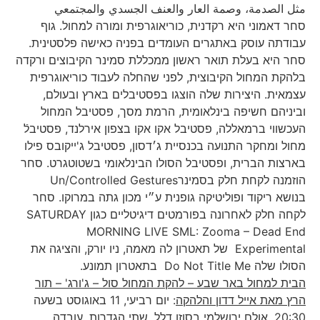
مثل الصدمة، وصمة العار والعنف الجسدي والمجتمعي
סחר דאמוני היא רקדנית, כוריאוגרפית ומורה למחול. גוף
עבודתה עוסק באתגרים העומדים בפניה כאישה פלסטינית.
סחר היא בעלת תואר ראשון ממכללת סמינר הקיבוצים ורקדה
בלהקת המחול הקיבוצית, לפני שהחלה לעבוד כוריאוגרפית
עצמאית. היצירות שלה הוצגו בפסטיבלים בארץ ובעולם,
וביניהם חשיפה בינלאומית, הרמת מסך, פסטיבל המחול
העכשווי ברמאללה, פסטיבל אקו אקו בצפון אירלנד, פסטיבלֿ
מחול ומחקר התנועה בכנסיית ג׳דסון, פסטיבל ג'ייקובס פילו
בארצות הברית, ופסטיבל הסולו הבינלאומי בשטוטגרט. סחר
הוזמנה לקחת חלק בסמינרUn/Controlled Gestures
בנושא ריקוד ופוליטיקה גופנית ע״י מכון גתה במרוקו. סחר
לקחה חלק לאחרונה בפורמטים דיגיטליים כגון SATURDAY
MORNING LIVE SML: Zooma – Dead End
Experimental של תאטרון לה מאמה, ניו יורק, והציגה את
הסולו שלה Do Not Title Me בתאטרון תמונע.
הבית למחול באר שבע – להקת המחול סול – ג'ורג' – תור
הרץ מאת אייל דדון והלהקה
: יום רביעי, 11 באוגוסט בשעה
20:30, אולם ירושלמי בסוזן דלל. שתי הגדרות, עובדה