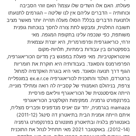
פעולתו. האם אלו השדים שלו עצמו? האם זוהי הסביבה
וכוחותיה – הדברים עליהם אין לנו שליטה – הגורמים לתנועתו
ולתנועת הדברים בכלל? הסולו מעלה תהייה יותר מאשר מציב
תשובה החלטית, ומבקש לתת צורה לחסך בנוכחות גופנית
משותפת, כפי שנכפה עלינו בתקופת המגפה. מאי
זרחי, כוריאוגרפית ופרפורמרית, היא יוצרת עצמאית
בספקטרום בין עבודות בימתיות, תלויות-מקום
ואינטראקטיביות. מאי פועלת במפגש בין מדיום הכוריאוגרפיה,
הפרפורמנס והסאונד. בעבודותיה היא חוקרת את חומריות
הגוף דרך תנועה וסאונד. מאי היא בוגרת האקדמיה למחול
ברוטרדם, הולנד והתוכנית לכוריאוגרפיה ex.e.r.ce במונפלייה
צרפת, בניהולם האמנותי של קסבייה לה רואה ומתילד מונייה.
הייתה אסיסטנטית של הכוריאוגרף וויליאם פורסיית
בפרנקפורט גרמניה. ממקימות הקולקטיב הכוריאוגרפי
mamaza בגרמניה, יחד עם יאניס מנדפוניס ופבריס מצליח,
איתם הייתה אמנית הבית בתיאטרון דה סינגל (2011-12)
באנטוורפן בלגיה ובתיאטרון מוזנטורם בפרנקפורט גרמניה
(2012-14). באוקטובר 2021 מאי תתחיל לנהל את התוכנית