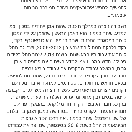
את כוחם וייחודם. זו שאיפתם להרמוניה שמניעה אותם
להמשיך ולחפש אינטראקציה בעולם המורכב מכוחות
עוצמתיים.
העבודה נוצרה במהלך תוכנית שהות אמן ייחודית במכון ויצמן
למדע. שחר בנימיני הוא האמן הראשון שהוזמן על ידי המכון
ליצור במסגרת התכנית. שחר בנימיני הוא כוריאוגרף ורקדן,
רקד בלהקת המחול בת שבע בין 2006-2013, ושם גם החל
ליצור את עבודותיו הראשונות. בשנת 2013 שחר החל בקידום
פרויקט חדש במכון ויצמן למדע בשיתוף עם פרופסור איתן
גרוס, המשלב עבודה מחקרית עם עבודה כוריאוגרפית.
הפרויקט הפך לקבוצת עבודה בשם תנודע, שמטרתה להפגיש
בפעם הראשונה חוקרים, סטודנטים למחקר ועובדי מכון עם
רקדנים-יוצרים וכוריאוגרפים לעשייה ויצירה משותפת. הקבוצה
קיימה כנסים (בין מחול ומדע) וכן העלתה הופעות משותפות
בהן כל חברי הקבוצה רקדו יחד מול קהל. בהמשך, פרויקט
תנודע התפתח לקורס בחירה במדרשה במכון ויצמן בהובלתם
של שני גרפינקל ושחר בנימיני. את דרכו הכוריאוגרפית
הבינלאומית החל בשנת 2016 בסינגפור, שם יצר את עבודתו