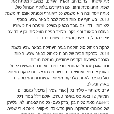
את שיטתו ויוצר ברחבי הארץ והעולם, ובמקביל מפתח את
שפתו התנועתית וחזונו עם הרקדנים בלהקת המחול סול,
אותה ייסד ובה הוא משמש ככוריאוגרף וכמנהל אומנותי משנת
2016, בשיתוף עם צוות הבית למחול באר שבע. בנוסף
ליצירותיו, דדון גם עובד כמפיק מוזיקלי ומפתח את כישוריו
בעולם הסאונד והמוזיקה, מלמד הפקה מוזיקלית, וכן עובד עם
יוצרי מחול, בימאים, ומפיקים שונים בתחום.
להקת המחול סול הוקמה בעיר העתיקה בבאר שבע בשנת
2016, כלהקת הבית של הבית למחול בבאר שבע. הצוות
מורכב משבעה רקדנים ייחודיים, מנהלת חזרות
וכוריאוגרף/מנהל אמנותי. הרקדנים והעבודה מונגשים לקהל
באופן אינטימי ואנושי. כבר בשנותיה הראשונות להקת המחול
סול נהפכה לאחת מלהקות ממחול המיוחדות והמבוקשות
בארץ ובעולם.
ערב משותף – טליה בק | אורי שפיר | מיכאל גטמן
: יום
חמישי, 12 באוגוסט בשעה 21:00, אולם דלל בסוזן דלל .
Absert מאת טליה בק (בדק כעס) כל מה שאנחנו לא; עלייתן
של מכונות-התשוקה. חזיון מדע-בדיוני-קווירי מאת אורי שפיר.