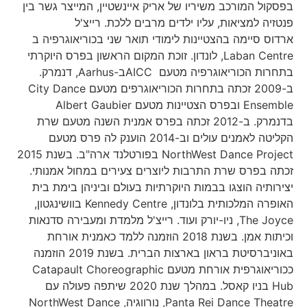
בפסקול המורכב משיריו של אריק איינשטיין, המייצר גשר בין
פנטזיה למציאות, עליו ילדים מרבים ללכת. רייצ'ל
ארדוס סיימה בהצטיינות לימודי תואר שני בכוריאוגרפיה ב
Laban Centre, לונדון. זוכת המקום הראשון בפרס היוקרתי
בתחרות הכוריאוגרפיה מטעם AICCב-Aarhus, דנמרק.
ב-2009 זכתה בתחרות הכוריאוגרפים מטעם City Dance
Ensemble ובפרס הצטיינות מטעם Albert Gaubier
בדנמרק. ב-2012 זכתה בפרס אמנית השנה מטעם שרת
הקליטה לאמנים עולים וב-2014 הוענק לה פרס מטעם
NorthWest Dance Project בפורטלנד ארה"ב. בשנת 2015
זכתה בפרס שרת התרבות ליוצרים צעירים במחול אמנותי.
יצירותיה הוצגו בבמות היוקרתיות בעולם וביניהן בימת בית
האופרה המלכותית בלונדון, Kennedy Centre בוושינגטון,
The Joyce, ניו-יורק ועוד. רייצ'ל מלמדת ומעבירה סדנאות
וכיתות אמן. בשנת 2018 הוזמנה ללמד כאמנית אורחת
באוניברסיטת בראון בארצות הברית. בשנת 2019 הוזמנה
ככוריאוגרפית אורחת מטעם Catapault Choreographic
Hub בניו קאסל. במהלך שנת 2020 שיתפה פעולה עם
Panta Rei Dance Theatre, נורווגיה, NorthWest Dance