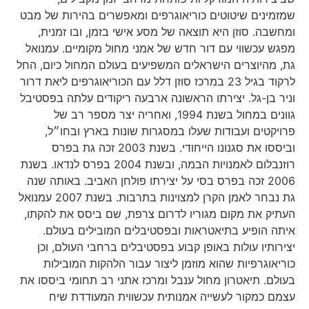
שמזמינים שיטוטים כוריאוגרפים ומאפשרים בהירות של מבט
ומחשבה. סוזן היא תוצאה של מסע אישי בזמן, ובו זמנית,
מפגש עכשווי עם דור חדש של אמני מחול מקומיים. עמנואל
גת, מהיוצרים הישראלים המשפיעים בעולם המחול כיום, החל
לרקוד בגיל 23 במרכז סוזן דלל עם הכוריאוגרפים ליאת דרור
וניר בן-גל. יצירתו הראשונה ארבעה ריקודים עלתה בפסטיבל
גוונים במחול בשנת 1994, ואחריה יצר מספר רב של
פרויקטים ועבודות שעלו במסגרות שונות בארץ ובחו״ל,
וביססו את סגנונו הייחודי. בשנת 2003 זכה גת בפרס
רוזנבלום לאמנויות הבמה, ובשנת 2004 בפרס לנדאו. בשנת
2006 זכה בפרס בסי על יצירתו פולחן האביב. באותה שנה
גת נבחר לאמן הקרן למצוינות בתרבות. בשנת 2007 עמנואל
העתיק את מקום מגוריו לדרום צרפת, שם ביסס את להקתו,
איתה הופיע בתיאטראות ובפסטיבלים המובילים בעולם.
יצירותיו עולות באופן קבוע בפסטיבלים ברחבי העולם, וכן
כוריאוגרפיות שהוא מוזמן ליצור עבור הלהקות המובילות
בעולם. תיאטרון מחול ענבל ומרכז אתני רב תחומי ביססו את
עצמם כמקור לעשייה אמנותית עכשווית המעודדת שיח