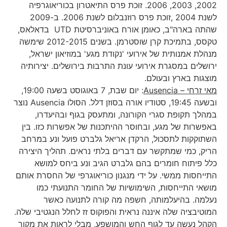
2002, 2003, 2006. זוכת פרס התיאטרון בכוריאוגרפיה
לשנת 2004 ,זוכת פרס רוזנבלום לשנת 2006. ב-2009
שהתה בארה"ב, כאומן אורח באוניברסיטת UTD בדאלאס,
טקסס, בתמיכת קרן שוסטרמן. בשנים 2012-2015 שימשה
מנהלת אמנותית של אירועי 'נקודת מגע' במוזיאון ישראל,
ירושלים במסגרת אירועי עונת התרבות בירושלים. יצירותיה
מוצגות בארץ ובעולם.
מאי זרחי –
Ausencia
: יום שבת, 7 באוגוסט בשעה 19:00,
ובשעה 19:45, סטודיו אורה בסוזן דלל. הסולו Ausencia נוצר
במהלך תקופת סגרי הקורונה, ומתעסק בגוף ובהיעדרו,
באפשרות של מגע, ובחוסר ההיתכנות של אפשרות כזו. בין
השתוקקות לתסכול, הרקדן אריאל גלברט פועל ונע במרחב
הריק, כמי שמתקשר עם דברים בלתי נראים. תהליך היצירה
כלל פיתוח חומרים בהם גלברט הגיב ונע ביחס למושא
התייחסות ממשי. על ידי מנגנון כוריאוגרפי של החסרת אותם
מושאי התייחסות, השימושיות של החומר התנועתי כמו
נעלמה. בהיעלמותה, חשפה מה קורה לתנועה כאשר
המוטיבציה שלה איננה נראית והפוקוס זז לחלל הנגטיבי שלה.
הקהל נעשה עד לגוף החש והמושפע, מבלי לראות את מקור