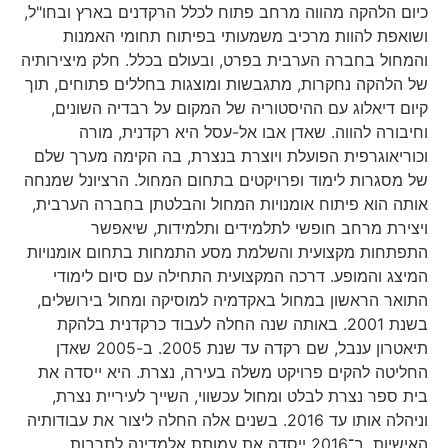
כיום הלהקה מהווה מרחב פתוח לכלל הרקדנים בארץ ובחו"ל,
ושואפת להוות מרכיב משמעותי בפיתוח תחומי האמנות
והמחול בחברה הערבית בפרט, ובעולם בכלל. חלק מיצירותיה
של הלהקה נחקרות, מתגבשות ומוצגות בחללים פתוחים, תוך
קיום דיאלוג עם ההיסטוריה של המקום על רבדיה השונים,
וחיבורה להווה. שאדן אבו אל-עסל היא רקדנית, מורה
וכוריאוגרפית הפועלת ויוצרת בנצרת, בה הקימה מערך שלם
של מסגרות לימוד ופרויקטים בתחום המחול. הרציונל שמנחה
אותה הוא פיתוח אומנויות המחול והבלטתן בחברה הערבית,
ויצירת מרחב חופשי לתלמידים ותלמידות, שיאפשר
התפתחות מקצועית והשלמת מסע התמחות בתחום אומנויות
המיצג והמופע. דרכה המקצועית התחילה עם סיום לימודי
התואר הראשון במחול באקדמיה למוסיקה ומחול בירושלים,
בשנת 2001. באותה שנה החלה לעבוד כרקדנית בלהקת
תיאטרון ענבל, שם רקדה עד שנת 2005. ב-2005 שאדן
החליטה להקים פרויקט משלה בעירה, נצרת. היא ייסדה את
בית ספר נצרת לבלט ומחול עכשווי, השייך לעיריית נצרת,
וניהלה אותו עד 2016. בשנים אלה החלה ליצור את עבודותיה
האישיות. ב־2016 ייסדה את עמותת אלמדינה לתרבות