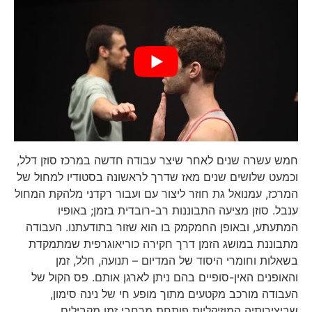
חמש עשרה שנים לאחר שיצר עבודה חדשה במרכז סוזן דלל,
וכמעט שלושים שנים מאז שדרך לראשונה בסטודיו למחול של
המרכז, עמנואל גת חוזר ליצור עם ועבור רקדני מלהקת המחול
ענבל. סוזן מציעה התבוננות רב-רובדית בזמן; באופיו
המתעתע, ובאופן החמקמק בו הוא שזור בתודעתנו. העבודה
מתבוננת במושג הזמן דרך חקירה כוריאוגרפית שמתמקדת
בשאלות וחומרי היסוד של המדיום – תנועה, חלל, זמן
והאופנים האין-סופיים בהם ניתן לארגן אותם. פס הקול של
העבודה מורכב מקטעים מתוך מופע חי של נינה סימון,
שביצירותיה המוזיקליות פותחת מרחבי זמן מקבילים,