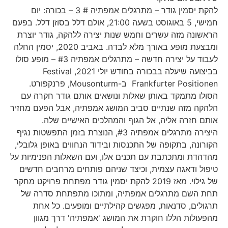
להקת יסמין גודר – מתרגלים אמפתיה # 3
– בכורה
: יום
חמישי, 5 באוגוסט בשעה 21:00, אולם דלל בסוזן דלל. בפעם
הראשונה מזה עשרים וחמש שנות יצירה ללהקה, גודר יוצרת
ומבצעת מופע באורך מלא לבדה. באביב 2020, יסמין החלה
לעבוד על יצירה חדשה – מתרגלים אמפתיה #3 – מופע סולו
בביצועה שיעלה בבכורה בחודש יולי 2021, Festival
Frankfurter Positionen ב-Mousonturm, פרנקפורט.
הסולו מתמקד באותן שאלות ונושאים אותם גודר חקרה עם
הלהקה מזה שנתיים סביב המושג אמפתיה, אבל הפעם מחזיר
אותם חזרה אליה, אל הגוף והמהלכים האישיים שלה.
היצירה מתרגלים אמפתיה #3, הנוצרת בזמן התפשטות נגיף
הקורונה, בתקופה של התכנסות ובידוד הנחווים באופן גלובלי,
מהדהדת ומתכתבת עם תכנים אלו, ועם השאלות הפנימיות על
טיפול ודאגה עצמית, וכיצד שניהם פותחים מרחבים חדשים
של גילוי. מאז 2019 להקת יסמין גודר מפתחת פרויקט מחקר
תחת השם מתרגלים אמפתיה, ומתוכו מתפתחת סדרה של
תרגולים, סדנאות, מפגשים קהילתיים ומופעים. כל אחת
מהפעולות הללו חוקרת את המושג 'אמפתיה' דרך מגוון