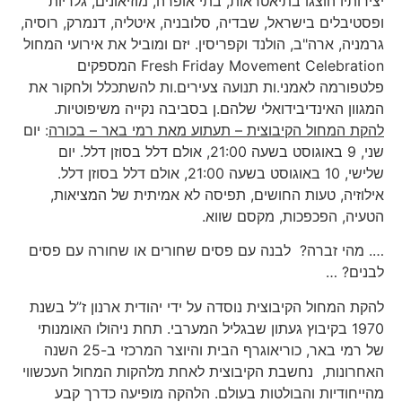
יצירותיו הוצגו בתיאטראות, בתי אופרה, מוזיאונים, גלריות
ופסטיבלים בישראל, שבדיה, סלובניה, איטליה, דנמרק, רוסיה,
גרמניה, ארה"ב, הולנד וקפריסין. יזם ומוביל את אירועי המחול
Fresh Friday Movement Celebration המספקים
פלטפורמה לאמני.ות תנועה צעירים.ות להשתכלל ולחקור את
המגוון האינדיבידואלי שלהם.ן בסביבה נקייה משיפוטיות.
להקת המחול הקיבוצית – תעתוע מאת רמי באר
– בכורה
: יום
שני, 9 באוגוסט בשעה 21:00, אולם דלל בסוזן דלל. יום
שלישי, 10 באוגוסט בשעה 21:00, אולם דלל בסוזן דלל.
אילוזיה, טעות החושים, תפיסה לא אמיתית של המציאות,
הטעיה, הפכפכות, מקסם שווא.
…. מהי זברה? לבנה עם פסים שחורים או שחורה עם פסים
לבנים? …
להקת המחול הקיבוצית נוסדה על ידי יהודית ארנון ז”ל בשנת
1970 בקיבוץ געתון שבגליל המערבי. תחת ניהולו האומנותי
של רמי באר, כוריאוגרף הבית והיוצר המרכזי ב-25 השנה
האחרונות, נחשבת הקיבוצית לאחת מלהקות המחול העכשווי
מהייחודיות והבולטות בעולם. הלהקה מופיעה כדרך קבע