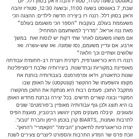
באוגוסט בשעה 11:00, סטודיו זהבה וז'אק בסוזן דלל. יום
שבת, 7 באוגוסט בשעה 11:00, ובשעה 12:30, סטודיו זהבה
וז'אק בסוזן דלל. רננה רז ביצירה חדשה לילדים: ההצגה הכי
משעממת בעולם, בעקבות ״הספר הכי משעמם בעולם״
מאת ננה אריאל. "מדריך למשתעמם המתחיל:
אם משהו משעמם לאחר שתי דקות יש לנסות זאת במשך
ארבע. אם עדיין משעמם, נסו שמונה. ואז שש-עשרה. ואז
שלושים ושתיים וכך הלאה״
רננה רז היא כוריאוגרפית, רקדנית ויוצרת רב-תחומית עבודתה
מאופיינת במקוריות ובחדשנות. ביצירותיה שלבת דיסציפלינות
שונות כתיאטרון, וידאו ופרפורמנס. בעבודותיה בוחנת את
מקומו והשפעתו של ההקשר (קונטקסט) על האופן שבו
מתקבל התוכן. פעמים רבות היא מנתקת את התוכן מהקשרו
המקורי ובונה קשרים חדשים. בכל יצירה נבחנת מחדש האופן
בו היא תוצג ולכן גוף עבודותיה מאופיין ב'פורמטים' שונים
ומגוונים. קיבלה מענקים מקרן יהושע רבינוביץ, מועצת הפיס
לתרבות ואמנות, ,BIARTS קרן בוכמן היימן וחברת "טבע".
יצרה כוריאוגרפיות לתיאטרון "הבימה" "הקאמרי" ו"החאן".
זוכת פרס שר המדע התרבות והספורט ליוצרים צעירים לשנת