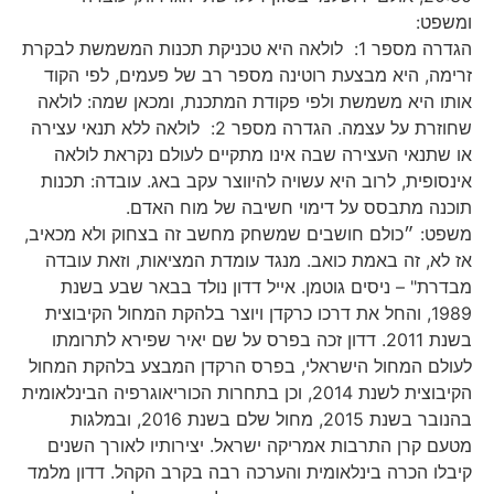
ומשפט:
הגדרה מספר 1: לולאה היא טכניקת תכנות המשמשת לבקרת
זרימה, היא מבצעת רוטינה מספר רב של פעמים, לפי הקוד
אותו היא משמשת ולפי פקודת המתכנת, ומכאן שמה: לולאה
שחוזרת על עצמה. הגדרה מספר 2: לולאה ללא תנאי עצירה
או שתנאי העצירה שבה אינו מתקיים לעולם נקראת לולאה
אינסופית, לרוב היא עשויה להיווצר עקב באג. עובדה: תכנות
תוכנה מתבסס על דימוי חשיבה של מוח האדם.
משפט: ״כולם חושבים שמשחק מחשב זה בצחוק ולא מכאיב,
אז לא, זה באמת כואב. מנגד עומדת המציאות, וזאת עובדה
מבדרת" – ניסים גוטמן. אייל דדון נולד בבאר שבע בשנת
1989, והחל את דרכו כרקדן ויוצר בלהקת המחול הקיבוצית
בשנת 2011. דדון זכה בפרס על שם יאיר שפירא לתרומתו
לעולם המחול הישראלי, בפרס הרקדן המבצע בלהקת המחול
הקיבוצית לשנת 2014, וכן בתחרות הכוריאוגרפיה הבינלאומית
בהנובר בשנת 2015, מחול שלם בשנת 2016, ובמלגות
מטעם קרן התרבות אמריקה ישראל. יצירותיו לאורך השנים
קיבלו הכרה בינלאומית והערכה רבה בקרב הקהל. דדון מלמד