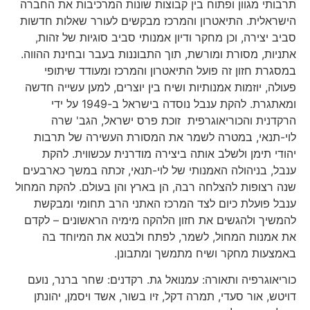
תרבותי מגוון ופתוח בין קבוצות שונות המרכיבות את החברה
הישראלית. התיאטרון והמרכז מבקשים לעורר שאלות חדשות
סביב יצירה, וכן מחקר ודיון אמנותי סביב סוגיות של זהות,
אתניות, מסורת ומורשת, תוך התבוננות בעבר ובחינת ההווה.
במסגרת חזון זה פועל התיאטרון והמרכז ומעודד שיתופי
פעולה, יוזמות אמנותיות ושיח בין יוצרים, למען עשייה חדשה
ומאתגרת. להקת ענבל נוסדה בישראל ב-1949 על ידי
הרקדנית והכוריאוגרפית זוכת פרס ישראל, הגב' שרה
לוי-תנאי, במטרה לשמר את המסורת העשירה של תרבות
יהודי תימן ולשלב אותה ביצירה מודרנית עכשווית. להקת
ענבל, בניהולה האמנותי של לוי-תנאי, זכתה במשך כארבעים
שנה רצופות להצלחה רבה, הן בארץ והן בעולם. להקת המחול
ענבל פועלת כיום לצד המרכז האתני הרב תחומי ומבקשת
להמשיך ולהגשים את חזון הלהקה מימיה הראשונים – לקדם
את אמנות המחול, לשמר, לפתח ולבטא את המיוחד בה
באמצעות מחקר ושיח מתמשך ומתבונן.
כוריאוגרפיה ותאורה: עמנואל גת. רקדנים: שחר ברנר, נועם
דויטש, אור סעדי, תמרה דקל, זיו בשור, אשד ויסמן, יהונתן