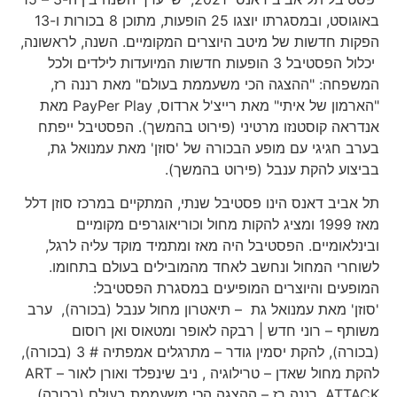
באוגוסט, ובמסגרתו יוצגו 25 הופעות, מתוכן 8 בכורות ו-13
הפקות חדשות של מיטב היוצרים המקומיים. השנה, לראשונה,
יכלול הפסטיבל 3 הופעות חדשות המיועדות לילדים ולכל
המשפחה: "ההצגה הכי משעממת בעולם" מאת רננה רז,
"הארמון של איתי" מאת רייצ'ל ארדוס, PayPer Play מאת
אנדראה קוסטנזו מרטיני (פירוט בהמשך). הפסטיבל ייפתח
בערב חגיגי עם מופע הבכורה של 'סוזן' מאת עמנואל גת,
בביצוע להקת ענבל (פירוט בהמשך).
תל אביב דאנס הינו פסטיבל שנתי, המתקיים במרכז סוזן דלל
מאז 1999 ומציג להקות מחול וכוריאוגרפים מקומיים
ובינלאומיים. הפסטיבל היה מאז ומתמיד מוקד עליה לרגל,
לשוחרי המחול ונחשב לאחד מהמובילים בעולם בתחומו.
המופעים והיוצרים המופיעים במסגרת הפסטיבל:
'סוזן' מאת עמנואל גת – תיאטרון מחול ענבל (בכורה), ערב
משותף – רוני חדש | רבקה לאופר ומטאוס ואן רוסום
(בכורה), להקת יסמין גודר – מתרגלים אמפתיה # 3 (בכורה),
להקת מחול שאדן – טרילוגיה , ניב שינפלד ואורן לאור – ART
ATTACK, רננה רז – ההצגה הכי משעממת בעולם (בכורה),