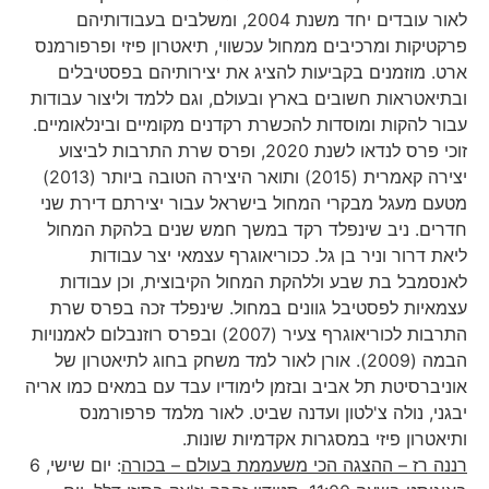
לאור עובדים יחד משנת 2004, ומשלבים בעבודותיהם
פרקטיקות ומרכיבים ממחול עכשווי, תיאטרון פיזי ופרפורמנס
ארט. מוזמנים בקביעות להציג את יצירותיהם בפסטיבלים
ובתיאטראות חשובים בארץ ובעולם, וגם ללמד וליצור עבודות
עבור להקות ומוסדות להכשרת רקדנים מקומיים ובינלאומיים.
זוכי פרס לנדאו לשנת 2020, ופרס שרת התרבות לביצוע
יצירה קאמרית (2015) ותואר היצירה הטובה ביותר (2013)
מטעם מעגל מבקרי המחול בישראל עבור יצירתם דירת שני
חדרים. ניב שינפלד רקד במשך חמש שנים בלהקת המחול
ליאת דרור וניר בן גל. ככוריאוגרף עצמאי יצר עבודות
לאנסמבל בת שבע וללהקת המחול הקיבוצית, וכן עבודות
עצמאיות לפסטיבל גוונים במחול. שינפלד זכה בפרס שרת
התרבות לכוריאוגרף צעיר (2007) ובפרס רוזנבלום לאמנויות
הבמה (2009). אורן לאור למד משחק בחוג לתיאטרון של
אוניברסיטת תל אביב ובזמן לימודיו עבד עם במאים כמו אריה
יבגני, נולה צ'לטון ועדנה שביט. לאור מלמד פרפורמנס
ותיאטרון פיזי במסגרות אקדמיות שונות.
רננה רז – ההצגה הכי משעממת בעולם
– בכורה
: יום שישי, 6