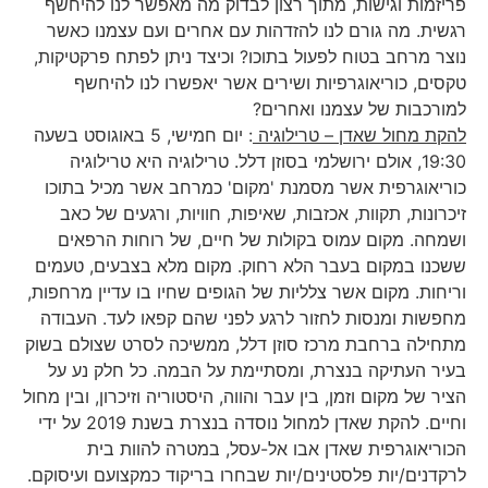
פריזמות וגישות, מתוך רצון לבדוק מה מאפשר לנו להיחשף
רגשית. מה גורם לנו להזדהות עם אחרים ועם עצמנו כאשר
נוצר מרחב בטוח לפעול בתוכו? וכיצד ניתן לפתח פרקטיקות,
טקסים, כוריאוגרפיות ושירים אשר יאפשרו לנו להיחשף
למורכבות של עצמנו ואחרים?
להקת מחול שאדן – טרילוגיה
: יום חמישי, 5 באוגוסט בשעה
19:30, אולם ירושלמי בסוזן דלל. טרילוגיה היא טרילוגיה
כוריאוגרפית אשר מסמנת 'מקום' כמרחב אשר מכיל בתוכו
זיכרונות, תקוות, אכזבות, שאיפות, חוויות, ורגעים של כאב
ושמחה. מקום עמוס בקולות של חיים, של רוחות הרפאים
ששכנו במקום בעבר הלא רחוק. מקום מלא בצבעים, טעמים
וריחות. מקום אשר צלליות של הגופים שחיו בו עדיין מרחפות,
מחפשות ומנסות לחזור לרגע לפני שהם קפאו לעד. העבודה
מתחילה ברחבת מרכז סוזן דלל, ממשיכה לסרט שצולם בשוק
בעיר העתיקה בנצרת, ומסתיימת על הבמה. כל חלק נע על
הציר של מקום וזמן, בין עבר והווה, היסטוריה וזיכרון, ובין מחול
וחיים. להקת שאדן למחול נוסדה בנצרת בשנת 2019 על ידי
הכוריאוגרפית שאדן אבו אל-עסל, במטרה להוות בית
לרקדנים/יות פלסטינים/יות שבחרו בריקוד כמקצועם ועיסוקם.