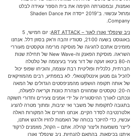
ואמנות, ובמסגרתה הקימה את בית הספר עאידה לבלט
ומחול עכשווי. ב־2019 ייסדה את Shaden Dance
Company.
ניב שינפלד ואורן לאור –
ART ATTACK
: יום חמישי, 5
באוגוסט בשעה 21:00, סטודיו זהבה וז'אק בסוזן דלל. אנחנו
מזמינים אתכם לחגיגה של מוסיקה מרימה וטקסטים מעוררי
השראה. מוסיקת הפאנק וה-New Wave של תחילת שנות
ה-80 ביטאו זעקה של דור צעיר בעיצומה של טלטלה
חברתית, כלכלית ופוליטית רבת עוצמה, והוכיחו שפופ יכול
להכיל גם מטען אינטלקטואלי. לא במפתיע, רבים מהמוזיקאים
של אותה תקופה הושפעו מהמניפסטים הגדולים של המאה
ה-20: טקסטים שמהווים הצהרת כוונות וקריאה לפעולה,
ונכתבו לאורך ההיסטוריה על ידי אמנים צעירים וחדורי תשוקה
בתגובה לתקופות של משבר ואי יציבות, ומתוך מטרה להציג
אלטרנטיבה לסדר הקיים. אנחנו חוזרים אל המקורות האלה
עכשיו, כדי להיזכר בכוחה של האמנות להזיז ולרגש אותנו,
לייצר משמעות וליצור קהילה. אתם – הקהל, מוזמנים לרקוד
איתנו בכיסאות, בהתאם להנחיות. ניב שינפלד ואורן