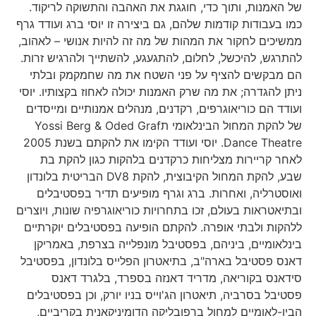
של האמנות, ותוך כדי, חוגגת את האהבה והתשוקה לריקוד.
כמו בעבודות קודמות שלהם, גם ביצירה זו יוסי ברג ועודד גרף
ממשיכים לחקור את המהות של מה זה להיות אנושי – לאהוב,
להתרגש, להיכשל, לחלום, להתגעגע, להשתייך ולהרגיש זרות.
הם מבקשים להציף על פני השטח את מה שחמקמק ובלתי
ניתן להגדרה; את מה שרק האמנות יכולה לאחוז בקצותיו. יוסי
ועודד הם כוריאוגרפים, רקדנים, מנהלים אמנותיים ומייסדים
של להקת המחול הבינלאומי תYossi Berg & Oded Graf
Dance Theatre. יוסי ועודד הקימו את להקתם בשנת 2005
לאחר קריירות מצליחות כרקדנים בלהקות כגון להקת בת
שבע, להקת המחול הקיבוצית, להקת DV8 הבריטית בלונדון
ואוסטרליה, ואחרות. ברג וגרף מופיעים תדיר בפסטיבלים
ובתיאטראות בעולם, זכו בתחרויות כוריאוגרפיה שונות, ויוצרים
ללהקות ולבתי אופרה. להקתם הופיעה בפסטיבלים יוקרתיים
בינלאומיים, ביניהם, בפסטיבל מונפלייה בצרפת, באמריקן
דאנס פסטיבל בארה"ב, בתיאטרון הפלייס בלונדון, בפסטיבל
סידאנס בקוריאה, מדריד דאנזה בספרד, בלגרד דאנס
פסטיבל בסרביה, תיאטרון הג'וייס בניו יורק, וכן בפסטיבלים
הבין-לאומיים למחול ברפובליקה הדומיניקאנית בקריביים,