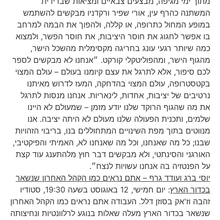
מתוך ימי מגיפה, מבצעים צבאיים ומציאות שברירית
המשתנה כהרף עין, אורי שפיר ורקדניו מבקשים להשתמש
במופע המחול כתרופה, או קללה, ולהפוך את הבמה למרחב
בו אפשר לחגוג את חוסר היציבות, את חוסר הפשר, ולמצוא
כמה שיותר רגעי עונג בחריגה מקסימלית מהשכל הישר,
מהגוף הישר, ומהפוליטקלי קורקט. ״אנחנו לא מבקשים לספר
לכם סיפור, אלא לתרגל את עצם קיומנו בעולם – עולם המצוי
בקטסטרופה, עולם המצוי בהדחקה, המעז לדרוש מאיתנו
נרטיבים של יציבות, אחדות, לינאריות. אנחנו מנסות לתרגל
את מה שהגוף הרוקד שלנו יודע מזמן – שמעולם לא היינו
שלמים, ותכנית הפעולה שלנו מעולם לא היתה יציבה. אנו
מנווטים בתוך מפת השינויים המתחוללים בנו, בריבוי הזהויות
שבנו; כל מה שאנחנו, וכל מה שאנחנו לא, האמיתי והפיקטיבי,
האורגני והסינתטי, ולא מבקשים דבר חוץ מלהתענג עוד קצת
על הפנטזיה בה אנחנו עשויות לנצח״.
יוסי ברג ועודד גרף – אתם נראים כמו הקהל האחרון שנשאר
בכדור הארץ
: יום חמישי, 12 באוגוסט בשעה 19:30, סטודיו
זהבה וז'אק בסוזן דלל. העבודה אתם נראים כמו הקהל האחרון
שנשאר בכדור הארץ מעלה שאלות בנוגע לרלוונטיות ונחיצותה